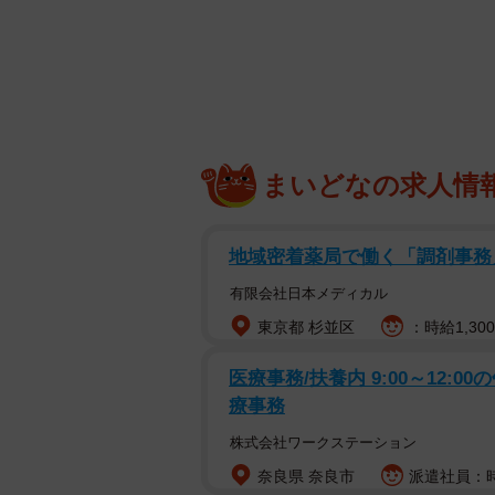
まいどなの求人情
地域密着薬局で働く「調剤事務
有限会社日本メディカル
東京都 杉並区
：時給1,30
医療事務/扶養内 9:00～12:0
公衆トイ
療事務
多目的トイレの洗面台に雑然と放置
株式会社ワークステーション
ら、子ども用の可能性がある。誰が
奈良県 奈良市
派遣社員：時
ザーたちからは