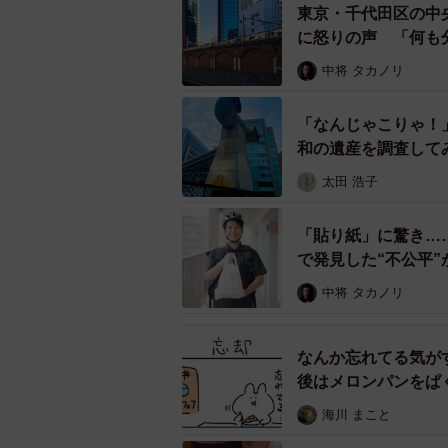
介しようという投稿でしたが、やは
東京・千代田区の中
自分の主張に無理やりつなげたがる
に怒りの声 「何も
中将 タカノリ
◇ ◇
「なんじゃこりゃ！
読者のみなさんは今回の投稿の画像
和の遺産を調査して
太田 浩子
【塩さん関連情報】
▽Xアカウント
「貼り紙」に驚き……
https://x.com/smar_dic
で発見した“不公平”
公衆トイレに振袖落ちて
中将 タカノリ
て
pic.twitter.com/5EJbx
なんか忘れてる気が
— 塩🗿 (@smar_dic)
Apri
後はメロンパンをぱ
海川 まこと