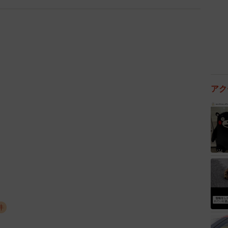
『おむすび』の舞台となった水道筋商店街があるが、一歩離れると閑
地だ（Googleマップから引用）
想を持ちましたか。
ける必要はありませんでしたが、その日はなぜか開けた
アク
ないですけど、今となっては開けさせられたような気が
上がり、トイレの中で漏らしかけました。
りました。
想で「近くのレンタルショップで借りた外国人が捨てて
れたみたいで嫌な気持ちになった」などと言っている人
件
て歩くような場所ではありません。非日常的な体験を紹