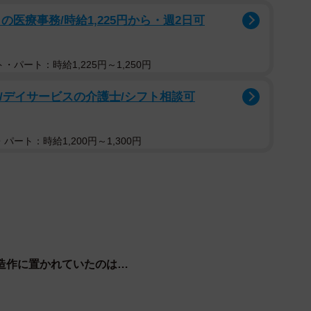
医療事務/時給1,225円から・週2日可
ったのかな…」
、どうやって帰ったんや？……すっぽんぽんで…」
・パート：時給1,225円～1,250円
だちが彼氏にフラれて、ユニクロで服買って公衆トイレ
うな事情かな。それでも不法投棄はあかん。ちゃんと畳
可/デイサービスの介護士/シフト相談可
パート：時給1,200円～1,300円
。
聞いた。
ょうか？
市灘区）の公衆トイレにある多目的トイレです。グルメ
造作に置かれていたのは…
、着物はもう回収されています。