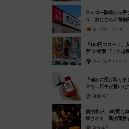
スシロー隣席から手
り「おじさんに荷物
まいどなニュース
「160円のコーラ
字”に衝撃 「これは
そんでなライターズ
「確かに受け取りまし
スで…店主が驚いた“
渡辺 晴子
宿泊客が、5時間も
壊されて 民泊運営
宮前 晶子