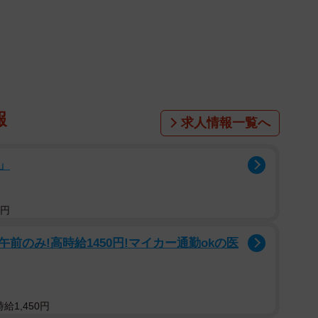
報
求人情報一覧へ
」
0円
1/3
0の午前のみ!高時給1450円!マイカー通勤okの医
レを開けると…（塩さん引用）
されたカラフルな着物。肩上げの折り目があることか
なぜこのようなことをしたのか分からないが、SNSユー
給1,450円