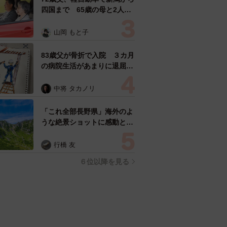
四国まで 65歳の母と2人で
3泊4日の旅 パーキングの休
憩まで分刻み… 「大学生で
山岡 もと子
も組まねえよ！」
83歳父が骨折で入院 ３カ月
の病院生活があまりに退屈で
「画用紙と色鉛筆持ってこ
い！」→スケッチブックを見
中将 タカノリ
た家族が仰天「これ、売れま
すよ…」
「これ全部長野県」海外のよ
うな絶景ショットに感動と反
響「離れてからいいところだ
ったんだって気づいた」
行橋 友
６位以降を見る