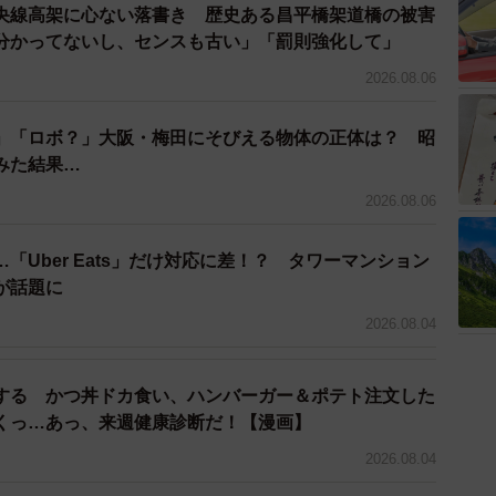
りインターネット上にはものごとを都合のいい解釈で、
央線高架に心ない落書き 歴史ある昌平橋架道橋の被害
人が多いですね。
分かってないし、センスも古い」「罰則強化して」
2026.08.06
」「ロボ？」大阪・梅田にそびえる物体の正体は？ 昭
を見てどのように感じただろうか。
みた結果…
2026.08.06
「Uber Eats」だけ対応に差！？ タワーマンション
が話題に
て流石に怖いっ
2026.08.04
Syzgh
する かつ丼ドカ食い、ハンバーガー＆ポテト注文した
l 20, 2026
くっ…あっ、来週健康診断だ！【漫画】
2026.08.04