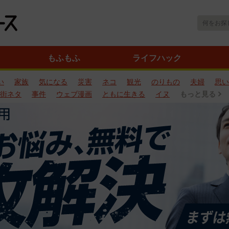
もふもふ
ライフハック
い
家族
気になる
災害
ネコ
観光
のりもの
夫婦
思い
街ネタ
事件
ウェブ漫画
ともに生きる
イヌ
もっと見る