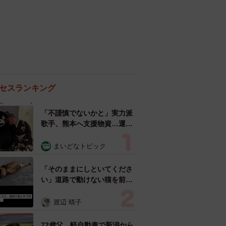
セスランキング
「不謹慎でないかと」実力派
歌手、熊本へ支援物資…運搬
トラックの車体デザインにた
めらい 「痛いほど伝わる」
まいどなトピック
「行動され立派」
「そのままにしといてくださ
い」道路で動けない猫を前に
返された一言… 懸命に生き
ようとした4日間 「命の重
渡辺 晴子
さはみんな同じ」保護団体代
表の訴え
72歳父、軽自動車で新潟から