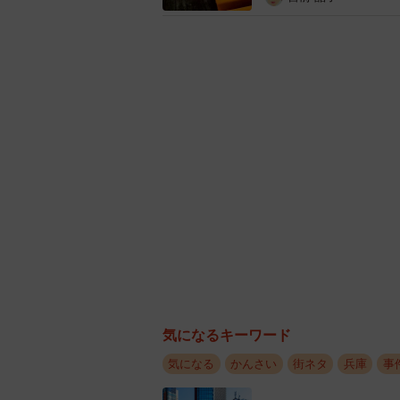
都賀川公園のトイレ。周辺にはNHK朝ドラ
静な住宅
――ご覧になった際、どのような感
塩：普通の男子トイレもあるので開
くなったんです。僕もあまり覚えて
しなくもないです。
ドアを開けた瞬間に心の底から震え
――ご投稿に対し、大きな反響があ
塩：引用リツイートなどで勝手な予
気になるキーワード
いった」「日本の文化をゴミ扱いさ
気になる
かんさい
街ネタ
兵庫
事
がいましたが、外国人が着物を借り