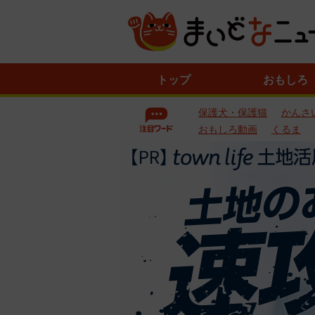
ニ
トップ
おもしろ
ュ
ー
保護犬・保護猫
かんさ
ス
一
おもしろ動画
くるま
覧