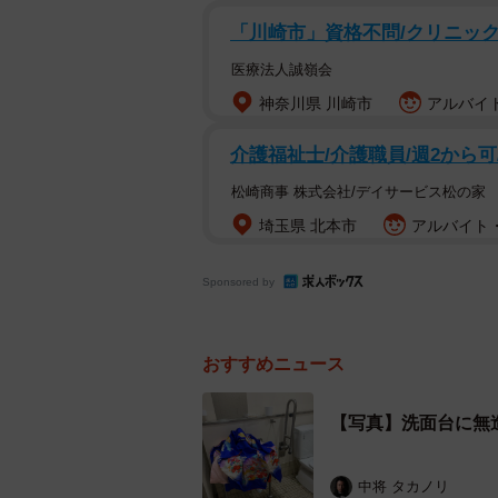
「川崎市」資格不問/クリニックの
「中身はトイレに流されていっちゃ
医療法人誠嶺会
「仮に漏らして捨てていったとして
神奈川県 川崎市
アルバイト
「昔、浴衣着て花火デート行った友
で着替えて浴衣捨てたけど、同じよ
介護福祉士/介護職員/週2から
んでセカストへ」
松崎商事 株式会社/デイサービス松の家
埼玉県 北本市
アルバイト・
といった驚きの声が寄せられている
Sponsored by
今回の投稿について、塩さんに話を
――どちらでご覧になった光景でし
おすすめニュース
塩：よく利用する都賀川公園（神戸
【写真】洗面台に無
シティ灘店の向かいです。ちなみに
中将 タカノリ