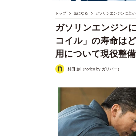
トップ
気になる
ガソリンエンジンに欠か
ガソリンエンジン
コイル」の寿命はど
用について現役整備
村田 創（norico by ガリバー）