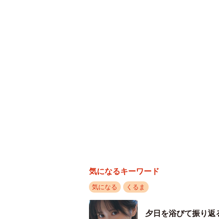
ッションコイルの数は気筒数×2個と
（例：初代モデルのホンダ フィット
ークプラグはそれぞれ合計8個）
また、採用される点火方式が機械式
ションへと変わっていく中で、当初
を介して複数の気筒に点火をおこな
このタイプは平成初期〜平成中期ま
▽ディーゼルエンジンにはイグニッ
イグニッションコイルはガソリンエ
気になるキーワード
ンジンタイプのハイブリッド車も含
気になる
くるま
一方で軽油を燃料とするディーゼル
夕日を浴びて振り返