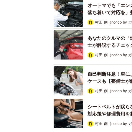
オートマでも「エン
には、燃焼室内の混合気に点火する
落ち着いて対応を」
ます。
村田 創（norico by
スパークプラグは2万〜3万5000
テリー）は12Vですが、この12V
あなたのクルマの「
士が解説するチェッ
っているのがイグニッションコイル
村田 創（norico by
▽イグニッションコイルの数
自己判断注意！車に
軽自動車は3気筒の車が多く、稀に4
ケースも【整備士が
ルが設置されています。
村田 創（norico by
一般的な乗用車であれば3〜8気筒
シートベルトが戻ら
ションコイルもその気筒数分だけ設
対応策や修理費用を
稀に1気筒あたり2つのイグニッシ
村田 創（norico by