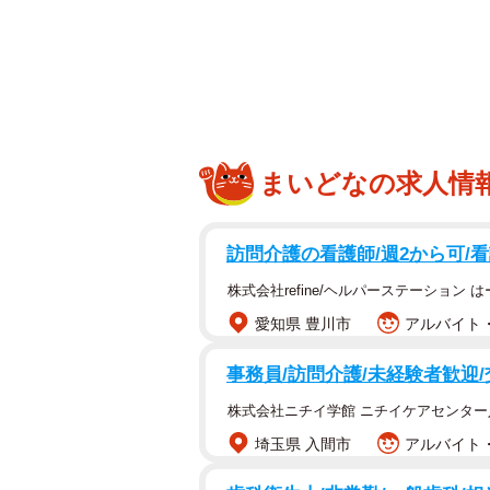
する症状、交換目安時期はあるのか
します。
イグニッションコイルとは
まいどなの求人情
訪問介護の看護師/週2から可/
株式会社refine/ヘルパーステーション 
愛知県 豊川市
アルバイト・
事務員/訪問介護/未経験者歓迎
株式会社ニチイ学館 ニチイケアセンター
埼玉県 入間市
アルバイト・