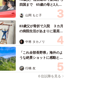
四国まで 65歳の母と2人で
3泊4日の旅 パーキングの休
憩まで分刻み… 「大学生で
山岡 もと子
も組まねえよ！」
83歳父が骨折で入院 ３カ月
の病院生活があまりに退屈で
「画用紙と色鉛筆持ってこ
い！」→スケッチブックを見
中将 タカノリ
た家族が仰天「これ、売れま
すよ…」
「これ全部長野県」海外のよ
うな絶景ショットに感動と反
響「離れてからいいところだ
ったんだって気づいた」
行橋 友
６位以降を見る