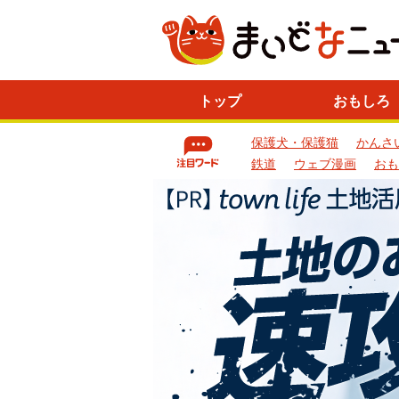
ニ
トップ
おもしろ
ュ
ー
保護犬・保護猫
かんさ
ス
一
鉄道
ウェブ漫画
おも
覧