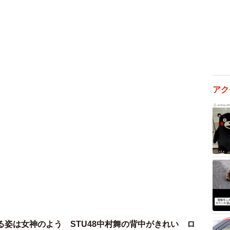
なります。
は4気筒エンジンですが、イグニッションコイルとスパ
（ディストリビューター方式）からダイレクトイグニッ
は1つまたは2つのイグニッションコイルがプラグコード
アク
うシステムを採用した車もありました。
でによく見られたシステムです。
ションコイルは無い
ンジン車のみに設置されています。これにはガソリンエ
みます。
エンジンは燃焼室内でパワーを生み出す燃焼（爆発）の
る姿は女神のよう STU48中村舞の背中がきれい ロ