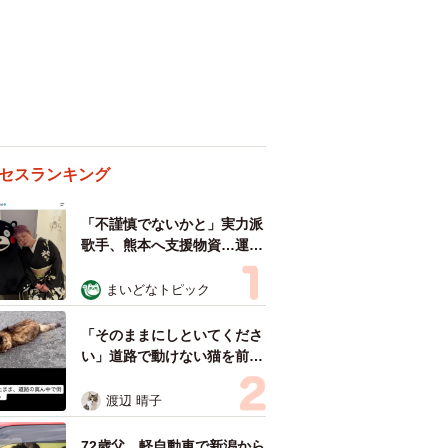
セスランキング
「不謹慎でないかと」実力派
歌手、熊本へ支援物資…運搬
トラックの車体デザインにた
めらい 「痛いほど伝わる」
まいどなトピック
「行動され立派」
「そのままにしといてくださ
い」道路で動けない猫を前に
返された一言… 懸命に生き
ようとした4日間 「命の重
渡辺 晴子
さはみんな同じ」保護団体代
表の訴え
72歳父、軽自動車で新潟から