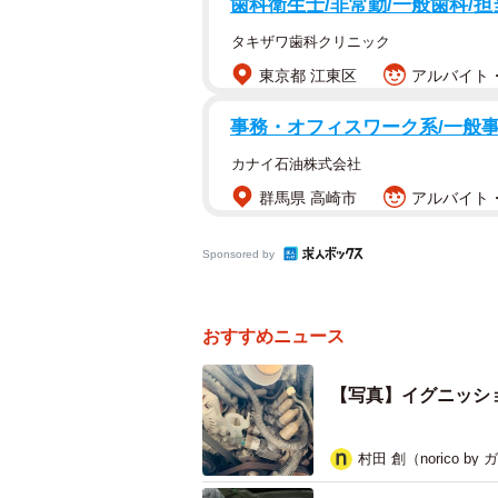
歯科衛生士/非常勤/一般歯科/担
タキザワ歯科クリニック
東京都 江東区
アルバイト・
事務・オフィスワーク系/一般
カナイ石油株式会社
群馬県 高崎市
アルバイト・
イグニッションコイ
イグニッションコイルは、エンジン
Sponsored by
おいて、イグニッションコイルは気
おすすめニュース
▽イグニッションコイルの役割
【写真】イグニッシ
エンジンが健康に働くためには、「
必要です。
村田 創（norico by
このうちの「良い火花」を担うのが