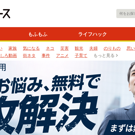
もふもふ
ライフハック
い
家族
気になる
ネコ
災害
観光
夫婦
のりもの
思い
しろ動画
街ネタ
事件
アニメ
子育て
もっと見る