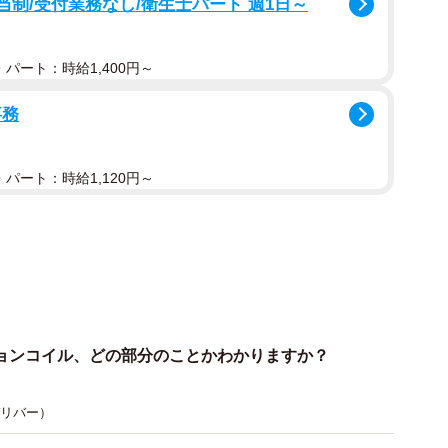
当制/受付業務なし/衛生士パート 週1日～
パート：時給1,400円～
事務
2/2
パート：時給1,120円～
ルとは（提供：norico by ガリバー）
が動くために必要不可欠な重要な部品です。現在の車に
筒ごとに設置されているのが一般的です。
ョンコイル、どの部分のことかわかりますか？
良い圧縮」「良い混合気」「良い火花」の3つの要素が
 ガリバー）
イグニッションコイルです。イグニッションコイルの先