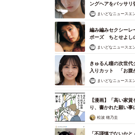
仕組みが異なることから、スパーク
ングヘアをバッサリ切
まいどなニュースエ
ディーゼルエンジンは、圧縮した混
ラグで点火する必要がないためです
編み編みセクシーレ
ポーズ ちとせよし
まいどなニュースエ
きゅるん瞳の次世代
入りカット 「お腹
まいどなニュースエ
【漫画】「高い家賃
り、書かれた願い事
松波 穂乃圭
「不謹慎でないかと