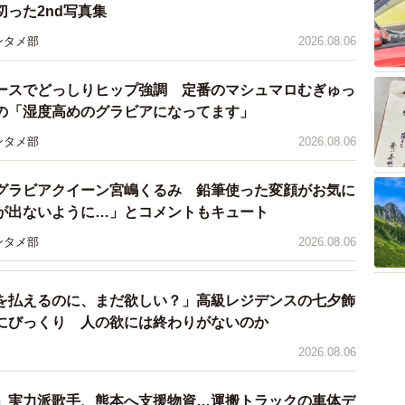
プラグを必要としません。
った2nd写真集
ンタメ部
2026.08.06
合気が高温になることで自己着火するため、スパークプ
。
ースでどっしりヒップ強調 定番のマシュマロむぎゅっ
の「湿度高めのグラビアになってます」
ンタメ部
2026.08.06
グラビアクイーン宮嶋くるみ 鉛筆使った変顔がお気に
が出ないように…」とコメントもキュート
ンタメ部
2026.08.06
を払えるのに、まだ欲しい？」高級レジデンスの七夕飾
にびっくり 人の欲には終わりがないのか
2026.08.06
」実力派歌手、熊本へ支援物資…運搬トラックの車体デ