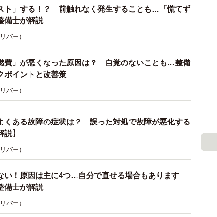
スト」する！？ 前触れなく発生することも…「慌てず
ための火花を飛ばす「スパークプラグ」が装着されてい
整備士が解説
 ガリバー）
Vもの高電圧で放電されます。車に使われている電気（バッ
の電気を上記の高電圧に変換するための変圧器の役割を担
燃費」が悪くなった原因は？ 自覚のないことも…整備
クポイントと改善策
です。
 ガリバー）
よくある故障の症状は？ 誤った対処で故障が悪化する
気筒の車があるので3つまたは4つのイグニッションコイ
解説】
 ガリバー）
エンジンを搭載している場合が多いので、同じくイグニッ
ない！原因は主に4つ…自分で直せる場合もあります
置されています。
整備士が解説
ョンコイルが設置されている車があり、その場合のイグニ
 ガリバー）