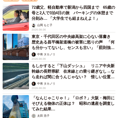
72歳父、軽自動車で新潟から四国まで 65歳の
母と2人で3泊4日の旅 パーキングの休憩まで
分刻み… 「大学生でも組まねえよ！」
山岡 もと子
2026.08.06
東京・千代田区の中央線高架に心ない落書き
歴史ある昌平橋架道橋の被害に怒りの声 「何
も分かってないし、センスも古い」「罰則強化
して」
中将 タカノリ
2026.08.06
もしかすると「下山ダッシュ」 リニア中央新
幹線の長野県駅 在来線との乗り継ぎなし→な
ら走れば間に合うんじゃない？ 惜しい位置関
係が反響
中将 タカノリ
2026.08.06
「なんじゃこりゃ！」「ロボ？」大阪・梅田に
そびえる物体の正体は？ 昭和の遺産を調査し
てみた結果…
太田 浩子