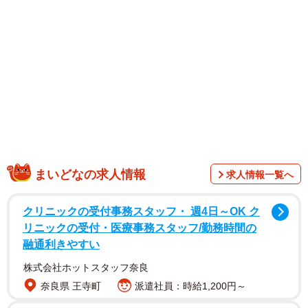
衣装を身につけたクールな宮沢さんや、対照的に赤色を中
心んとしたコーディネートで艶やかな美しさが表れている
宮沢さんのショットも見られる。
ネット上では、それぞれ違った印象のモデルショットに反
響続々。「カッコイイ！！」「中性的な魅力もこの眉毛も
カッコいい」「エキゾティックで素敵ですね」「下村さん
が撮影されたりえさんすごくステキ」「カッコ良くて美し
い」「相変わらずの美しさ、眼福ですね」などのコメント
が寄せられていた。
まいどなの求人情報
求人情報一覧へ
クリニックの受付事務スタッフ・ 週4日～OK ク
リニックの受付・医療事務スタッフ/勤務時間の
融通利きやすい
株式会社ホットスタッフ奈良
奈良県 王寺町
派遣社員：時給1,200円～