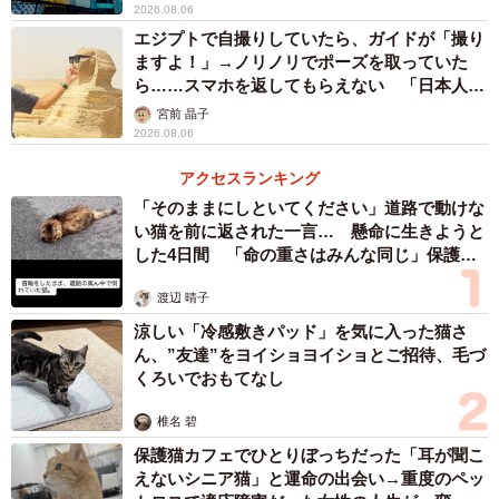
2026.08.06
エジプトで自撮りしていたら、ガイドが「撮り
ますよ！」→ノリノリでポーズを取っていた
ら……スマホを返してもらえない 「日本人は
カモ代表かも」「私は6時間で3万円払った」
宮前 晶子
2026.08.06
アクセスランキング
「そのままにしといてください」道路で動けな
い猫を前に返された一言… 懸命に生きようと
した4日間 「命の重さはみんな同じ」保護団
体代表の訴え
渡辺 晴子
涼しい「冷感敷きパッド」を気に入った猫さ
ん、”友達”をヨイショヨイショとご招待、毛づ
くろいでおもてなし
椎名 碧
保護猫カフェでひとりぼっちだった「耳が聞こ
えないシニア猫」と運命の出会い→重度のペッ