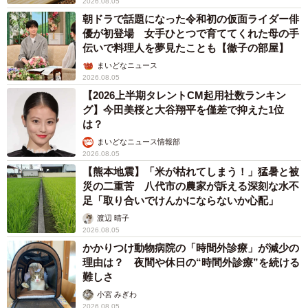
2026.08.05
朝ドラで話題になった令和初の仮面ライダー俳
優が初登場 女手ひとつで育ててくれた母の手
伝いで料理人を夢見たことも【徹子の部屋】
まいどなニュース
2026.08.05
【2026上半期タレントCM起用社数ランキン
グ】今田美桜と大谷翔平を僅差で抑えた1位
は？
まいどなニュース情報部
2026.08.05
【熊本地震】「米が枯れてしまう！」猛暑と被
災の二重苦 八代市の農家が訴える深刻な水不
足「取り合いでけんかにならないか心配」
渡辺 晴子
2026.08.05
かかりつけ動物病院の「時間外診療」が減少の
理由は？ 夜間や休日の“時間外診療”を続ける
難しさ
小宮 みぎわ
2026.08.05