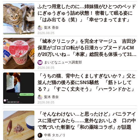
ふたつ用意したのに…姉妹猫がひとつのベッド
にぎゅうぎゅう詰め状態！ 密着して眠る姿に
「はみ出てる（笑）」「幸せつまってます」
梨木 香奈
2026.08.05
「城本クリニック」を完全オマージュ 吉田沙
保里がゴロゴロ転がる日清カップヌードルCM
が20万いいね→「本家」総院長も体張って31万
いいね
まいどなニュース調査部
2026.08.05
「うちの猫、背中たくましすぎないか？」父と
並んだ猫の後ろ姿にSNS騒然 「筋トレして
る？」「すごく丈夫そう」「ハーランドかと」
梨木 香奈
2026.08.05
「そんなわけない…と思ったけど」バニラアイ
スに混ぜてみたら……意外なおいしさ 口の中
で気づいた斬新な「和の薬味コラボ」が話題
中将 タカノリ