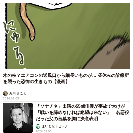
木の枝？エアコンの送風口から細長いものが… 昼休みの診療所
を襲った恐怖の生きもの【漫画】
海川 まこと
2026.08.05
「ソナチネ」出演の55歳俳優が事故で大けが
「戦いを諦めなければ絶望は来ない」 名悪役
だった父の言葉を胸に決意表明
まいどなトピック
2026.08.05