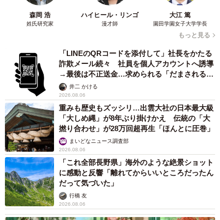
森岡 浩
ハイヒール・リンゴ
大江 篤
姓氏研究家
漫才師
園田学園女子大学学長
もっと見る
「LINEのQRコードを添付して」社長をかたる
詐欺メール続々 社員を個人アカウントへ誘導
→最後は不正送金…求められる「だまされる前
提」の対策
井二 かける
2026.08.06
重みも歴史もズッシリ…出雲大社の日本最大級
「大しめ縄」が8年ぶり掛けかえ 伝統の「大
撚り合わせ」が28万回超再生「ほんとに圧巻」
まいどなニュース調査部
2026.08.06
「これ全部長野県」海外のような絶景ショット
に感動と反響「離れてからいいところだったん
だって気づいた」
行橋 友
2026.08.06