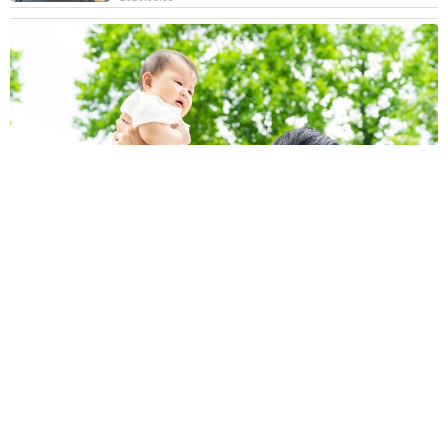
「おしりふきのストック、あと何個か分かりますか？」先輩パ
パに聞かれ言葉を詰まらせる夫 家事は「かなりやってる」は
ずだった
山岡 もと子
2026.08.05
「このやり方で合ってるん？」小学校から持ち
帰った鉢植えを見て母驚き ペットボトルはじ
ょうろだと思ってた…息子が教えてくれた斬新
な水やりとは
中将 タカノリ