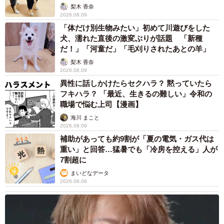
梨木 香奈
2026.08.09
「体だけ別生物みたい」初めて川遊びをした
犬、濡れた直後の激変ぶりが話題 「新種
だ！」「河童だ」「毛刈りされたあとの羊」
梨木 香奈
2026.08.09
異性に話しかけたらセクハラ？ 黙っていたら
フキハラ？ 「最近、生きるの難しい」令和の
職場で悩む上司【漫画】
海川 まこと
2026.08.09
補助があっても約9割が「夏の電気・ガス代は
重い」と回答…猛暑でも「冷房を控える」人が
7割超に
まいどなデータ
2026.08.08