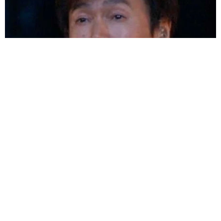
夫はマイファスHiro、義父母も義兄も超有名歌手の28歳モデル
兼俳優が第1子出産を報告「母子ともに健康…日々、大切に過ご
したい」
まいどなトピック
2026.08.08
お盆明けは介護相談が3割増加 帰省時に確認
したい「離れて暮らす親の異変」チェックポイ
ントは？
まいどなニュース情報部
2026.08.08
両親は「東京キッド」の看板役者 ライダー演
じた42歳元俳優が再婚妻との「ウエディングフ