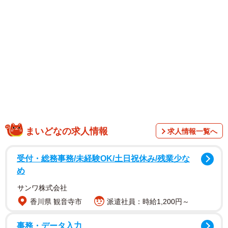
1/3
半木製織機の復元にあたる技術者や京都府職員ら（京丹後市丹後町）
まいどなの求人情報
求人情報一覧へ
受付・総務事務/未経験OK/土日祝休み/残業少な
め
サンワ株式会社
香川県 観音寺市
派遣社員：時給1,200円～
同館はリニューアル工事に伴い、京丹後市丹後町の保管施
事務・データ入力
設に収蔵品の一部を一時的に移動した。整理作業の中で、