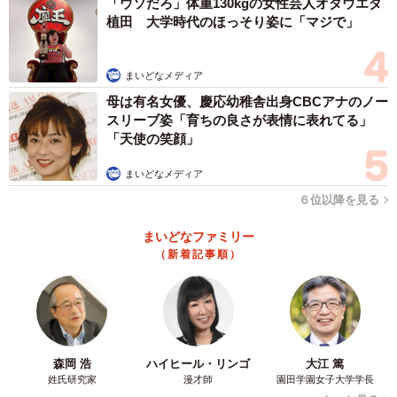
「ウソだろ」体重130kgの女性芸人オダウエダ
植田 大学時代のほっそり姿に「マジで」
まいどなメディア
母は有名女優、慶応幼稚舎出身CBCアナのノー
スリーブ姿「育ちの良さが表情に表れてる」
「天使の笑顔」
まいどなメディア
６位以降を見る
まいどなファミリー
（新着記事順）
森岡 浩
ハイヒール・リンゴ
大江 篤
姓氏研究家
漫才師
園田学園女子大学学長