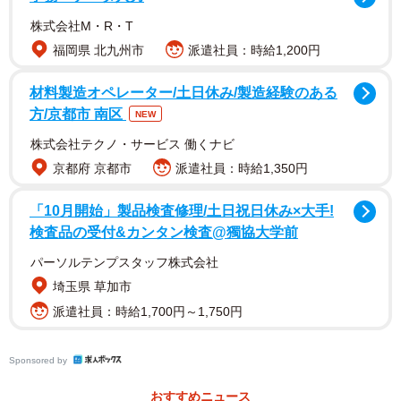
半木の力織機の部品が見つかった。
株式会社M・R・T
福岡県 北九州市
派遣社員：時給1,200円
織機調整を手がける京丹後市の団体「丹後テキスタイル・
材料製造オペレーター/土日休み/製造経験のある
テクノ」の職人と府織物・機械金属振興センターの職員ら
方/京都市 南区
NEW
が昨年12月から、資料館職員とともに穴にはまるネジを探
したり、金属部品に油を差したりしながら組み立ててい
株式会社テクノ・サービス 働くナビ
る。
京都府 京都市
派遣社員：時給1,350円
「10月開始」製品検査修理/土日祝日休み×大手!
力織機は縦1.9メートル、横2メートル。「日本内地向縮緬
検査品の受付&カンタン検査@獨協大学前
（ちりめん）工業組合聯合会」の文字とともに1937（昭和
パーソルテンプスタッフ株式会社
12）年登録のプレートが貼られ、金沢市の「津田駒次郎工
埼玉県 草加市
場」製の表示も確認できた。
派遣社員：時給1,700円～1,750円
織機調整の技術者木本正久さん（85）＝京丹後市丹後町＝
は「半木は昭和30年代に景気がよくなる時に金属製の織機
Sponsored by
に入れ替わった」と振り返る。同じ技術者の新井誠一郎さ
おすすめニュース