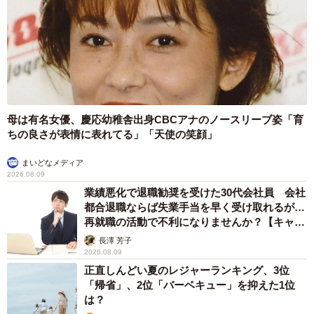
母は有名女優、慶応幼稚舎出身CBCアナのノースリーブ姿「育
ちの良さが表情に表れてる」「天使の笑顔」
まいどなメディア
2026.08.09
業績悪化で退職勧奨を受けた30代会社員 会社
都合退職ならば失業手当を早く受け取れるが…
再就職の活動で不利になりませんか？【キャリ
アカウンセラーが解説】
長澤 芳子
2026.08.09
正直しんどい夏のレジャーランキング、3位
「帰省」、2位「バーベキュー」を抑えた1位
は？