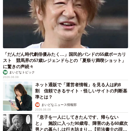
「だんだん時代劇俳優みたく…」国民的バンドの55歳ボーカリ
スト 競馬界の57歳レジェンドらとの「夏祭り満喫ショット」
に驚きの声続々
まいどなトピック
2026.08.08
ネット通販で「運営者情報」を見る人は約8
割 信頼できるサイト・怪しいサイトの判断基
準とは？
まいどなニュース情報部
2026.08.08
「息子を一人にしてきたんです、帰らない
と」 施設に入った90歳母、障害のある60歳次
男との暮らしは行き詰まり…【司法書士の現場