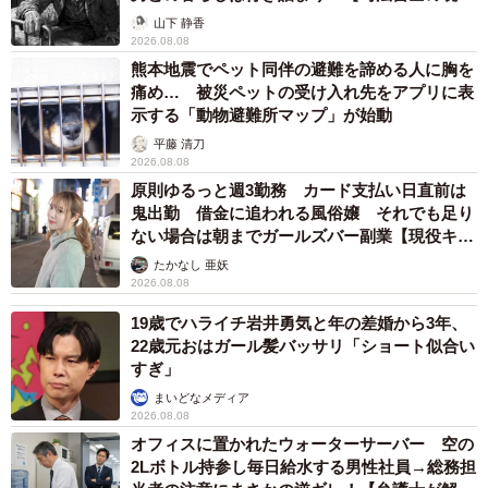
から】
山下 静香
2026.08.08
熊本地震でペット同伴の避難を諦める人に胸を
痛め… 被災ペットの受け入れ先をアプリに表
示する「動物避難所マップ」が始動
平藤 清刀
2026.08.08
原則ゆるっと週3勤務 カード支払い日直前は
鬼出勤 借金に追われる風俗嬢 それでも足り
ない場合は朝までガールズバー副業【現役キャ
ストに取材】
たかなし 亜妖
2026.08.08
19歳でハライチ岩井勇気と年の差婚から3年、
22歳元おはガール髪バッサリ「ショート似合い
すぎ」
まいどなメディア
2026.08.08
オフィスに置かれたウォーターサーバー 空の
2Lボトル持参し毎日給水する男性社員→総務担