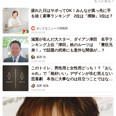
もっと見る
疲れた日はサボってOK！みんなが真っ先に手
を抜く家事ランキング 2位は「掃除」1位は？
まいどなニュース情報部
2026.08.09
滋賀が生んだ大スター、ダイアン津田 名字ラ
ンキング上位「津田」姓のルーツは 「豊臣兄
弟！」で話題の武将にも意外な関係が…？
森岡 浩
2026.08.09
このトイレ、男性用と女性用どっち！？「おし
ゃれ」で「格好いい」デザインが生む笑えない
悲喜劇 本当に大事なのは目立つことではな
く…
高野 朋美
2026.08.09