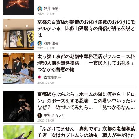
文化を語る上で欠かせない。今の金属製の前の織機で変遷
浅井 佳穂
2026.08.09
がみられる貴重な資料。撮影してデジタルアーカイブ化す
京都の百貨店が開催のお化け屋敷のお化けにモ
るとともに展示も検討したい」と話す。
デルがいる 比叡山延暦寺の僧侶が語る伝説と
は
浅井 佳穂
2026.08.08
太っ腹！京都の老舗中華料理店がフルコース料
理50人前を無料提供 「一市民としてお礼を」
つながる善意の輪
京都新聞社
2026.08.08
京都駅をぶらぶら→ホームの隅に何やら「ドロ
ン」のポーズをする忍者 この暑い中いったい
なぜ？ 近づいてみたら… 「見つかるなんて
未熟」
中将 タカノリ
2026.08.06
「ふざけてません…真剣です」京都の老舗和菓
子店 次はカブトムシの幼虫 職人が手がけた