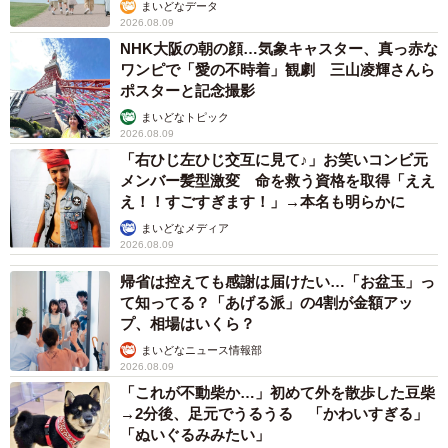
まいどなデータ
2026.08.09
NHK大阪の朝の顔…気象キャスター、真っ赤な
ワンピで「愛の不時着」観劇 三山凌輝さんら
ポスターと記念撮影
まいどなトピック
2026.08.09
「右ひじ左ひじ交互に見て♪」お笑いコンビ元
メンバー髪型激変 命を救う資格を取得「ええ
え！！すごすぎます！」→本名も明らかに
まいどなメディア
2026.08.09
帰省は控えても感謝は届けたい…「お盆玉」っ
て知ってる？「あげる派」の4割が金額アッ
プ、相場はいくら？
まいどなニュース情報部
2026.08.09
「これが不動柴か…」初めて外を散歩した豆柴
→2分後、足元でうるうる 「かわいすぎる」
「ぬいぐるみみたい」