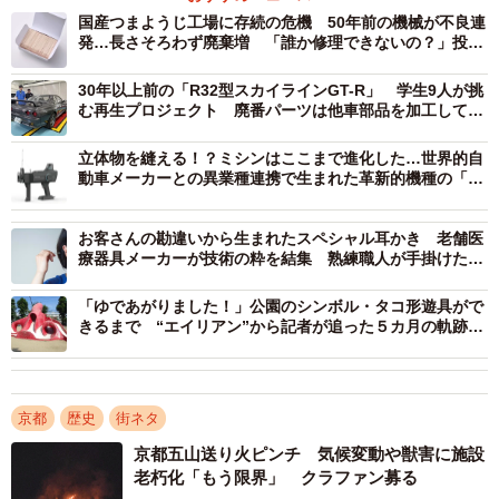
ん（86）＝同＝は「懐かしい織機で昔はようけあった。部
国産つまようじ工場に存続の危機 50年前の機械が不良連
発…長さそろわず廃棄増 「誰か修理できないの？」投稿
品を探すのが大変で、手で回して動くまで戻したい」と意
に266万表示の反響
気込む。
30年以上前の「R32型スカイラインGT-R」 学生9人が挑
む再生プロジェクト 廃番パーツは他車部品を加工して代
用、公道復帰は9月予定
立体物を縫える！？ミシンはここまで進化した…世界的自
動車メーカーとの異業種連携で生まれた革新的機種の「す
ごさ」
お客さんの勘違いから生まれたスペシャル耳かき 老舗医
療器具メーカーが技術の粋を結集 熟練職人が手掛けた
「しなり」をクセになる！
「ゆであがりました！」公園のシンボル・タコ形遊具がで
きるまで “エイリアン”から記者が追った５カ月の軌跡
「こうやってできてたのか」
2/3
京都
歴史
街ネタ
リニューアル後の京都府丹後郷土資料館の外観イメージ。本館（右）横
に新館を新設する（府教委提供）
京都五山送り火ピンチ 気候変動や獣害に施設
老朽化「もう限界」 クラファン募る
同資料館の齋藤冬華技師は「丹後ちりめんは丹後の生活や