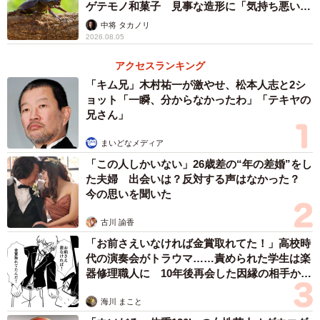
ゲテモノ和菓子 見事な造形に「気持ち悪いく
らいリアル」
中将 タカノリ
2026.08.05
アクセスランキング
「キム兄」木村祐一が激やせ、松本人志と2シ
ョット「一瞬、分からなかったわ」「テキヤの
兄さん」
まいどなメディア
「この人しかいない」26歳差の“年の差婚”をし
た夫婦 出会いは？反対する声はなかった？
今の思いを聞いた
古川 諭香
「お前さえいなければ金賞取れてた！」高校時
代の演奏会がトラウマ……責められた学生は楽
器修理職人に 10年後再会した因縁の相手から
思わぬ申し出【漫画】
海川 まこと