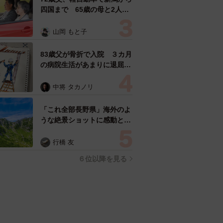
四国まで 65歳の母と2人で
3泊4日の旅 パーキングの休
憩まで分刻み… 「大学生で
山岡 もと子
も組まねえよ！」
83歳父が骨折で入院 ３カ月
の病院生活があまりに退屈で
「画用紙と色鉛筆持ってこ
い！」→スケッチブックを見
中将 タカノリ
た家族が仰天「これ、売れま
すよ…」
「これ全部長野県」海外のよ
うな絶景ショットに感動と反
響「離れてからいいところだ
ったんだって気づいた」
行橋 友
６位以降を見る