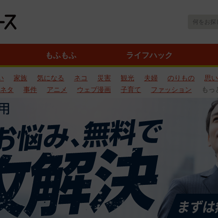
もふもふ
ライフハック
い
家族
気になる
ネコ
災害
観光
夫婦
のりもの
思い
ネタ
事件
アニメ
ウェブ漫画
子育て
ファッション
もっ