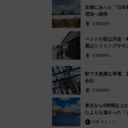
京都にあった「日本
増加へ期待
京都新聞社
ペットの祖は丹波・
屋はトリミングサロ
京都新聞社
駅で大規模な停電、原
全国都市緑化フェアｉｎ京都丹波に向け
会社
京都新聞社
緑化フェアについては、近年の開催
上で、経済効果を推計した。宿泊、
東京から9時間以上
連した生産誘発額は約66億円とみた
たよりも遠かった「
中将 タカノリ
坂本さんは同フェアの開催に合わせ