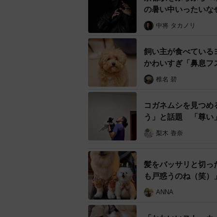
の暑い中いったいな
中将 タカノリ
飼い主が食べている
かわいすぎ「鼻息フ
椎名 碧
コガネムシを見つめ
う」と話題 「尊い
梨木 香奈
髪をバッサリと切っ
も戸惑うのね（笑）
ANNA