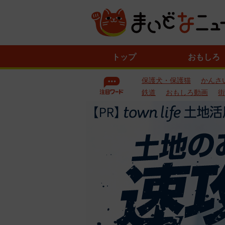
ニ
トップ
おもしろ
ュ
ー
保護犬・保護猫
かんさ
ス
一
鉄道
おもしろ動画
街
覧