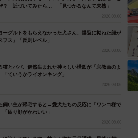
ぜ？ 近づいてみたら… 「見つかるなんて未熟」
2026.08.06
ヨーグルトをもらえなかった犬さん、爆裂に拗ねた顔が
スフス」「反則レベル」
2026.08.06
る猫とパパ、偶然生まれた神々しい構図が「宗教画のよ
」「ていうかライオンキング」
2026.08.06
た飼い主が帰宅すると→愛犬たちの反応に「ワンコ様で
」「困り顔がかわいい」
2026.08.06