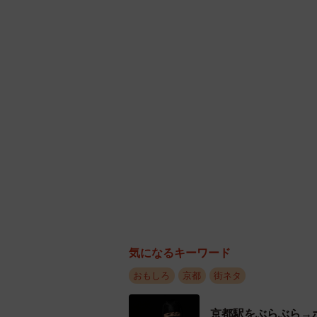
地は過疎高齢化に苦しむなど地域の
瞰（ふかん）することに、この本の
600部を刊行し、一般販売はしな
気になるキーワード
おもしろ
京都
街ネタ
京都駅をぶらぶら→