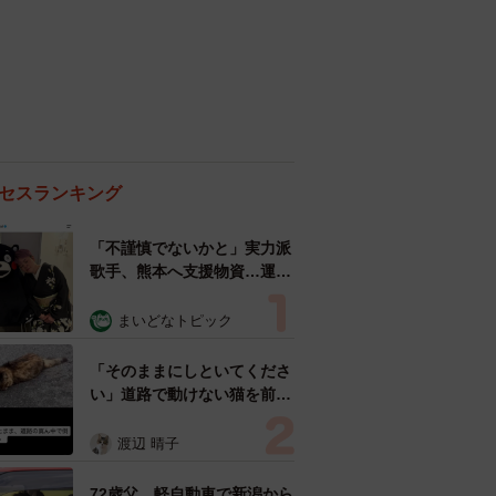
セスランキング
「不謹慎でないかと」実力派
歌手、熊本へ支援物資…運搬
トラックの車体デザインにた
めらい 「痛いほど伝わる」
まいどなトピック
「行動され立派」
「そのままにしといてくださ
い」道路で動けない猫を前に
返された一言… 懸命に生き
ようとした4日間 「命の重
渡辺 晴子
さはみんな同じ」保護団体代
表の訴え
72歳父、軽自動車で新潟から