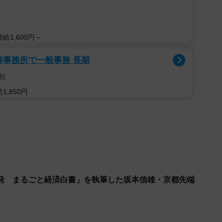
筆した坂本信雄・京都先端科学大学名誉教授（京都府亀岡市）
給1,600円～
本信雄・京都先端科学大学名誉教授（82）が執筆し
あるが、丹波地域全体をテーマにした本は初めてとい
法律事務所で一般事務 長期
社
,850円
ページ。「新たな潮流」「人口減少」など六つの章立て
の経営状況を記した。亀岡市のサンガスタジアム京セラ
税の課題も取り上げた。
発 まるごと経済白書」を執筆した坂本信雄・京都先端