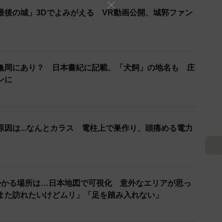
最後の城」3Dでよみがえる VR動画公開、城郭ファン
亀岡にあり？ 日本書紀に記載、「犬飼」の地名も 庄
ンに
2/2
因は...なんとカラス 電柱上で巣作り、頭痛める電力
、整備が進む亀岡運動公園（２０２６年２月、亀岡市曽我部町）
都市の例から期間中の来場者数を約30万人と仮定した
日帰り客らの観光消費額などで約34億円、土木工事に関
かかる場所は…日本地図で可視化 意外なエリアが思っ
。
また訪れたいけどムリ」「足を踏み入れない」
、昨秋から2市1町のデータを調べて執筆した。中山間