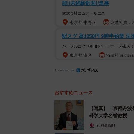
能!/未経験歓迎!/急募
「京都丹波発 まるごと経済白書」を執
株式会社エムアールエス
東京都 中野区
派遣社員：時
亀岡商工会議所が出版を企画し、坂
た。亀岡の経済を取り上げた著書は
駅スグ 高1850円 9時半始業 
う。
パーソルエクセルHRパートナーズ株式会
東京都 港区
派遣社員：時給1
書籍は縦19cm、横13cmで115
で、市町の産業構造の特徴や農林業
Sponsored by
による交流人口の増加、ふるさと納
おすすめニュース
【写真】「京都丹波
科学大学名誉教授
京都新聞社