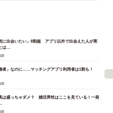
然に出会いたい」8割超 アプリ以外で出会えた人が実
とは…
報部
婚者」なのに……マッチングアプリ利用者は1割も！
報部
真は盛っちゃダメ？ 婚活男性はここを見ている！一発
…
報部