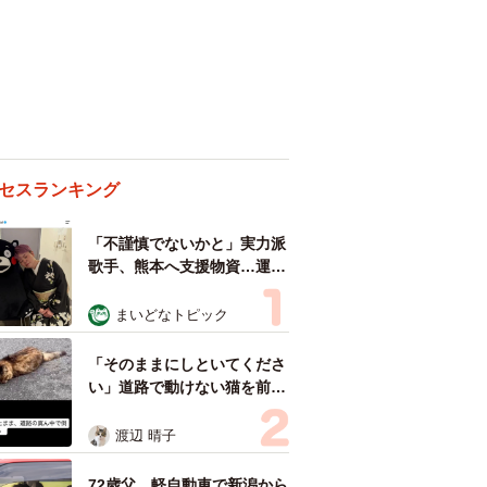
セスランキング
「不謹慎でないかと」実力派
歌手、熊本へ支援物資…運搬
トラックの車体デザインにた
めらい 「痛いほど伝わる」
まいどなトピック
「行動され立派」
「そのままにしといてくださ
い」道路で動けない猫を前に
返された一言… 懸命に生き
ようとした4日間 「命の重
渡辺 晴子
さはみんな同じ」保護団体代
表の訴え
72歳父、軽自動車で新潟から