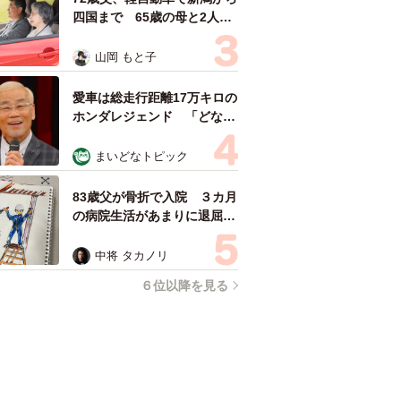
四国まで 65歳の母と2人で
3泊4日の旅 パーキングの休
憩まで分刻み… 「大学生で
山岡 もと子
も組まねえよ！」
愛車は総走行距離17万キロの
ホンダレジェンド 「どなた
か欲しい方が居たら」 大御
所漫才師が譲渡の意向
まいどなトピック
83歳父が骨折で入院 ３カ月
の病院生活があまりに退屈で
「画用紙と色鉛筆持ってこ
い！」→スケッチブックを見
中将 タカノリ
た家族が仰天「これ、売れま
６位以降を見る
すよ…」