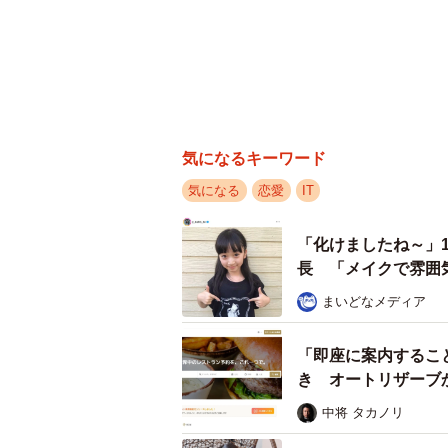
気になるキーワード
気になる
恋愛
IT
「化けましたね～」
長 「メイクで雰囲
まいどなメディア
「即座に案内するこ
き オートリザーブ
中将 タカノリ