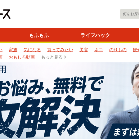
もふもふ
ライフハック
い
家族
気になる
買ってみたい
災害
ネコ
のりもの
観
画
おもしろ動画
もっと見る