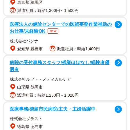
東京都 練馬区
派遣社員：時給1,300円～1,500円
医療法人の健診センターでの医師事務作業補助の
お仕事/未経験OK
NEW
株式会社パソナ
愛知県 豊橋市
派遣社員：時給1,400円
物語は、主人公の少女が幼い頃、父親が子犬を連れて帰っ
病院の受付事務スタッフ/残業ほぼなし/経験者優
てきたことから始まります。「シロ」と名付けられたその
遇有
犬は、青い目をした白く美しいハスキー犬でした。最初は
株式会社ルフト・メディカルケア
少し怖がっていた主人公も、散歩を通して次第に心を開
山形県 鶴岡市
き、気付けばかけがえのない存在になっていました。
派遣社員：時給1,250円～1,320円
医療事務/徳島市民病院/主夫・主婦活躍中
株式会社ソラスト
徳島県 徳島市