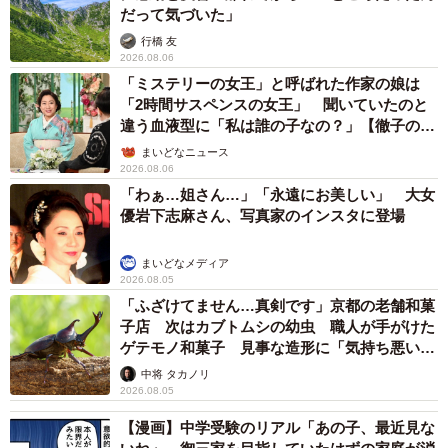
だって気づいた」
行橋 友
2026.08.06
「ミステリーの女王」と呼ばれた作家の娘は
「2時間サスペンスの女王」 聞いていたのと
違う血液型に「私は誰の子なの？」【徹子の部
屋】
まいどなニュース
2026.08.06
「わぁ…姐さん…」「永遠にお美しい」 大女
優岩下志麻さん、写真家のインスタに登場
まいどなメディア
2026.08.05
「ふざけてません…真剣です」京都の老舗和菓
子店 次はカブトムシの幼虫 職人が手がけた
ゲテモノ和菓子 見事な造形に「気持ち悪いく
らいリアル」
中将 タカノリ
2026.08.05
【漫画】中学受験のリアル「あの子、最近見な