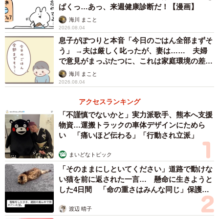
ぱくっ…あっ、来週健康診断だ！【漫画】
き取ります。そのとき主人公は東京におり、最期に立ち会
海川 まこと
えなかったことを深く悔やむのでした。それからさらに3年
2026.08.04
息子がぽつりと本音「今日のごはん全部まずそ
の月日が流れ、主人公はPC修理の仕事に就きます。
う」 →夫は厳しく叱ったが、妻は…… 夫婦
で意見がまっぷたつに、これは家庭環境の差？
【漫画】
海川 まこと
2026.08.04
アクセスランキング
「不謹慎でないかと」実力派歌手、熊本へ支援
物資…運搬トラックの車体デザインにためら
い 「痛いほど伝わる」「行動され立派」
まいどなトピック
「そのままにしといてください」道路で動けな
い猫を前に返された一言… 懸命に生きようと
した4日間 「命の重さはみんな同じ」保護団
体代表の訴え
渡辺 晴子