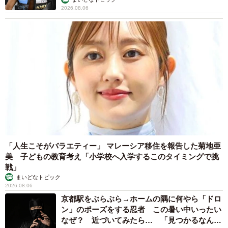
手を振ると、その犬も「はいよ」と言わんばかりに、クイ
2026.08.06
っと頷いたのです。その瞬間、主人公は「間違いない…シ
ロだ！」と、確信します。シロが生まれ変わり、別の場所
で幸せに暮らしていると思った主人公は、喜びを噛みしめ
ながらその場を後にしたのでした。
読者からは「涙が止まらない」や「たとえ会えなくても、
他の誰かと幸せに暮らしているならそれでいい」など感動
の声が多く寄せられています。
そんな同作について、作者の大友しゅうまさんに話を聞き
「人生こそがバラエティー」 マレーシア移住を報告した菊地亜
ました。
美 子どもの教育考え「小学校へ入学するこのタイミングで挑
戦」
まいどなトピック
「生まれ変わって、もう一度会いに来てくれる」
2026.08.06
というテーマに強く惹かれた
京都駅をぶらぶら→ホームの隅に何やら「ドロ
ン」のポーズをする忍者 この暑い中いったい
―同作を描こうと思われたきっかけがあれば教えてくださ
なぜ？ 近づいてみたら… 「見つかるなんて