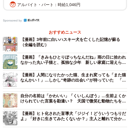
アルバイト・パート：時給1,046円
Sponsored by
おすすめニュース
【漫画】3年前に白いハスキー犬を亡くした記憶が蘇る
（全編を読む）
【漫画】「きみもひとりぼっちなんだね」雨の日に拾われ
なかった丸い子猫と、孤独な少年 新しい家庭に迎えられ
ても、面影が忘れられず…涙誘う再会の物語が話題に【漫
画】
2/13
【漫画】人間になりたかった猫、生まれ変っても「また猫
なんかい！」…しかし“奇跡の出会い”が待っていた 「昔
またねと言ったらクイっと頷く（大友しゅうまさん提供）
飼ってた猫を思い出し号泣」感動の声続々
自分の名前は「かわいい」「くいしんぼう」…生前よくか
やがて主人公は進学を機に上京しますが、帰省のたびにシ
けられていた言葉を勘違い？ 天国で微笑む動物たちを描
ロとたくさんの時間を過ごします。主人公が東京へ戻る
いた漫画に「涙が止まらない」の声
【漫画】ヒト化された盲導犬「ジジイ！どういうつもりだ
日、玄関先で「またね」と声をかけると、シロは「はい
よ」「好きに生きてみたくないか？」主人と離れて分かっ
よ」と言わんばかりに、いつもクイっと頷くのです。そん
たこと