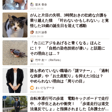
何よりも、投稿者の方が体験されたお話そのものの魅力を
梨木 香奈
損なわず、そのまま読者へ届けることを大切にしました。
2026.08.06
がんと片目の失明、3時間おきの壮絶な介護を
そのため、内容が自然に伝わるよう読みやすさや分かりや
乗り越えた猫 「叶わないかもしれない」と覚
すさを意識しています。また、この作品ではラストの感動
悟した19歳の誕生日を迎えて感動
的な余韻がしっかり心に残るよう、締め方にも特にこだわ
古川 諭香
2026.08.06
りました。
「カニにアジをあげると青くなる」ほんと
に！？ 「自然の染色技術が凄い」と話題に
＜大友しゅうまさん関連情報＞
その理由とは…？
▽Ⅹ（旧Twitter）「くろねこのゾクっと怪奇譚」
竹中 友一（RinToris）
https://x.com/ranpan22
2026.08.06
誰も求めていない職場の「謎マナー」、「過剰
▽Ⅹ（旧Twitter）「大友しゅうま 映画紹介」
な挨拶」や「お土産配り」を抑えた1位は？
https://x.com/ranpan21
やめられない理由は「周りの目」
▽Instagram「くろねこのゾクッとする怪奇譚」
まいどなデータ
https://www.instagram.com/otomo_shuma2/
2026.08.06
自転車通行可の歩道 電動キックボードで走行
▽Instagram「大友しゅうま」
中、小学生とあわや衝突！ 「歩道走行は道交
https://www.instagram.com/otomo_shuma/
法違反でしょ」と指摘されました【弁護士が解