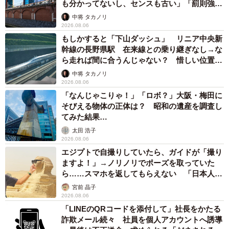
も分かってないし、センスも古い」「罰則強化
して」
中将 タカノリ
2026.08.06
もしかすると「下山ダッシュ」 リニア中央新
幹線の長野県駅 在来線との乗り継ぎなし→な
ら走れば間に合うんじゃない？ 惜しい位置関
係が反響
中将 タカノリ
2026.08.06
「なんじゃこりゃ！」「ロボ？」大阪・梅田に
そびえる物体の正体は？ 昭和の遺産を調査し
てみた結果…
太田 浩子
2026.08.06
エジプトで自撮りしていたら、ガイドが「撮り
ますよ！」→ノリノリでポーズを取っていた
ら……スマホを返してもらえない 「日本人は
カモ代表かも」「私は6時間で3万円払った」
宮前 晶子
2026.08.06
「LINEのQRコードを添付して」社長をかたる
詐欺メール続々 社員を個人アカウントへ誘導