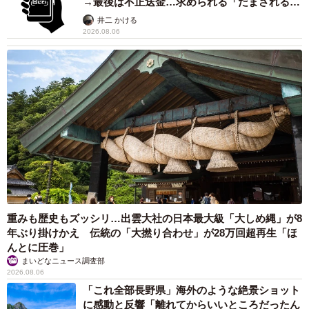
→最後は不正送金…求められる「だまされる前
提」の対策
井二 かける
2026.08.06
重みも歴史もズッシリ…出雲大社の日本最大級「大しめ縄」が8
年ぶり掛けかえ 伝統の「大撚り合わせ」が28万回超再生「ほ
んとに圧巻」
まいどなニュース調査部
2026.08.06
「これ全部長野県」海外のような絶景ショット
に感動と反響「離れてからいいところだったん