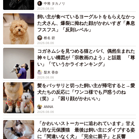
い。
未熟」
中将 タカノリ
2026.08.06
このお話を読んだとき、真っ先に映画『僕のワンダフル・
飼い主が食べているヨーグルトをもらえなかっ
た犬さん、爆裂に拗ねた顔がかわいすぎ「鼻息
ライフ』を思い出しました。もともと大好きな作品でもあ
フスフス」「反則レベル」
り、「生まれ変わって、もう一度会いに来てくれる」とい
椎名 碧
うテーマに強く惹かれたことが、漫画化したいと思ったき
2026.08.06
コガネムシを見つめる猫とパパ、偶然生まれた
っかけです。
神々しい構図が「宗教画のよう」と話題 「尊
い」「ていうかライオンキング」
―読者の方からも「生まれ変わり」に関する体験談は多く
梨木 香奈
寄せられているのでしょうか。
2026.08.06
髪をバッサリと切った飼い主が帰宅すると→愛
犬たちの反応に「ワンコ様でも戸惑うのね
「生まれ変わり」に関する投稿が特別多いという印象は、
（笑）」「困り顔がかわいい」
今のところあまりありません。
ANNA
2026.08.06
―同作を制作するにあたり、特に大切にされた描写や演出
「かわいいストーカーに追われています」甘え
があれば教えてください。
ん坊な元保護猫 最後は飼い主にダイブする姿
に「間違いなく犬」「完全に親子」と反響