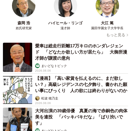
森岡 浩
ハイヒール・リンゴ
大江 篤
姓氏研究家
漫才師
園田学園女子大学学長
もっと見る
愛車は総走行距離17万キロのホンダレジェン
ド 「どなたか欲しい方が居たら」 大御所漫
才師が譲渡の意向
まいどなトピック
2026.08.06
【漫画】「高い家賃を払えるのに、まだ欲し
い？」高級レジデンスの七夕飾り、書かれた願
い事にびっくり 人の欲には終わりがないのか
松波 穂乃圭
5/13
2026.08.06
大河出演の39歳俳優 真夏の海で赤銅色の肉体
シロの生まれ変わりを確信（大友しゅうまさん提供）
美を連投 「バッキバキだな」「ばり渋いで
す」
その後、作業を終えた主人公は、玄関で犬に「またね」と
まいどなトピック