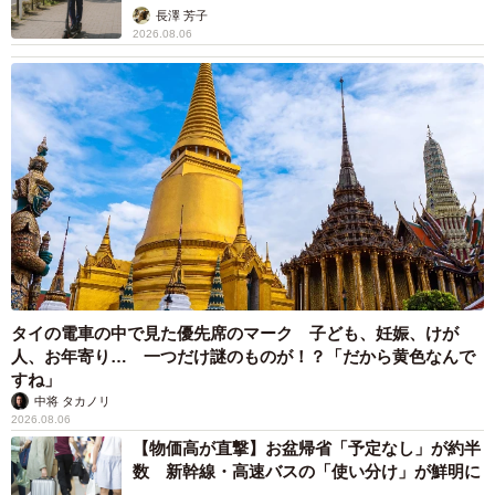
▽書籍『本当にあったゾクっとする話』（Amazon）
説】
長澤 芳子
https://amzn.asia/d/0as1rb6F
2026.08.06
▽書籍『泣ける映画大全』（Amazon）
https://amzn.asia/d/0eg4FGsb
タイの電車の中で見た優先席のマーク 子ども、妊娠、けが
人、お年寄り… 一つだけ謎のものが！？「だから黄色なんで
すね」
中将 タカノリ
2026.08.06
【物価高が直撃】お盆帰省「予定なし」が約半
数 新幹線・高速バスの「使い分け」が鮮明に