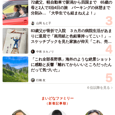
72歳父、軽自動車で新潟から四国まで 65歳の
母と2人で3泊4日の旅 パーキングの休憩まで
分刻み… 「大学生でも組まねえよ！」
4/13
仕事先で出会った黒い「シロ」（大友しゅうまさん提供）
山岡 もと子
83歳父が骨折で入院 ３カ月の病院生活があま
ある日、依頼を受けて訪れた家で、黒いラブラドールと出
りに退屈で「画用紙と色鉛筆持ってこい！」→
スケッチブックを見た家族が仰天「これ、売れ
会いました。人懐っこく、作業中も背中にぴったりと寄り
ますよ…」
添ってくるその犬に、依頼主は驚いた様子で「珍しいわ
中将 タカノリ
ね。この子、私以外には全然懐かないのよ」と言います。
「これ全部長野県」海外のような絶景ショット
に感動と反響「離れてからいいところだったん
だって気づいた」
主人公が「かわいいですね」と話す間も犬は寄り添って離
れませんでした。犬の名前を尋ねると、依頼主から「シ
行橋 友
ロ」だと教えられ、主人王は驚きます。思わず「黒いの
６位以降を見る
に？」と主人公が聞き返すと、依頼主は「なんとなく“シ
まいどなファミリー
ロ”って感じがしたのよ」と笑うのでした。そして、その犬
（新着記事順）
が3歳だと知ると、主人公は「うちのシロが死んだのも3年
前…いや、まさかね...」と考え、胸騒ぎを覚えます。