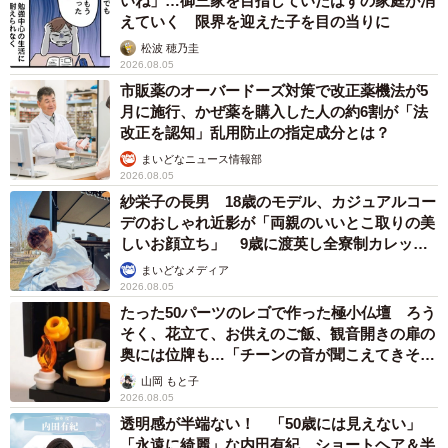
いね」…御三家を目指していたはずの家庭が消
えていく 限界を迎えた子を目の当りに
松波 穂乃圭
2026.08.05
市販薬のオーバードーズ対策で改正薬機法が5
月に施行、かぜ薬を購入した人の約6割が「法
改正を認知」乱用防止の指定成分とは？
まいどなニュース情報部
2026.08.05
紗栄子の長男 18歳のモデル、カジュアルコー
デのおしゃれ近影が「両親のいいとこ取りの美
しいお顔立ち」 9歳に渡英し全寮制カレッジ
で学ぶ
まいどなメディア
2026.08.05
たった50パーツのレゴで作った極小仏壇 ろう
そく、花立て、お供えのご飯、観音開きの扉の
奥には位牌も…「チーンの音が聞こえてきそ
う」
山岡 もと子
2026.08.05
透明感が半端ない！ 「50歳には見えない」
「永遠に綺麗」な内田有紀 ショートヘア＆半