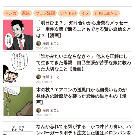
な賢さと愛らしさを持つ犬でした。
マンガ
家族
ウェブ漫画
いきもの
イヌ
ともに生きる
「明日ひま？」 知り合いから唐突なメッセー
ジ 用件次第で断ることもできる賢い返信文と
は？【漫画】
海川 まこと
2026.08.06
「誰かみたいにならなきゃ」 他人を正解にし
て生きてきた母親 自己主張が苦手な娘に教わ
った大切なこと【漫画】
海川 まこと
2026.08.06
木の枝？エアコンの送風口から細長いものが…
昼休みの診療所を襲った恐怖の生きもの【漫
画】
3/13
海川 まこと
2026.08.05
東京にいたため立ち会えなかったシロの最期（大友しゅうまさん提供）
なんか忘れてる気がする かつ丼ドカ食い、ハ
ンバーガー＆ポテト注文した後はメロンパンを
そんなシロは数年後、両親に見守られながら静かに息を引