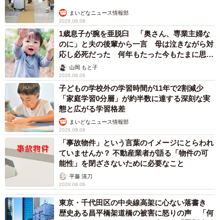
まいどなニュース情報部
2026.08.06
1歳息子が腕を亜脱臼 「奥さん、専業主婦な
のに」と夫の後輩から一言 母は泣きながら対
応し必死だった 何年もたった今もたまに思い
出し…
山岡 もと子
2026.08.06
子どもの学校外の学習時間が11年で2割減少
「家庭学習0分層」が約半数に達する深刻な実
態と広がる学習格差
まいどなニュース情報部
2026.08.06
「事故物件」という言葉のイメージにとらわれ
ていませんか？ 不動産業者が語る「物件の可
能性」を閉ざさないために必要なこと
平藤 清刀
2026.08.06
東京・千代田区の中央線高架に心ない落書き
歴史ある昌平橋架道橋の被害に怒りの声 「何