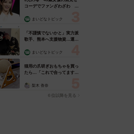
コーデでファンざわざわ
「色っぽすぎて思わず二度
見」「むっかしからずっと可
まいどなトピック
愛い」
「不謹慎でないかと」実力派
歌手、熊本へ支援物資…運搬
トラックの車体デザインにた
めらい 「痛いほど伝わる」
まいどなトピック
「行動され立派」
猫用の爪研ぎおもちゃを買っ
たら…「これで合ってます
か？」予想外の使い方が大反
響 「100点満点」「かわい
梨木 香奈
いからよし！」
６位以降を見る