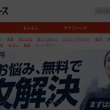
もふもふ
ライフハック
い
家族
気になる
買ってみたい
ビフォーアフター
観光
害
住まい
健康
もっと見る