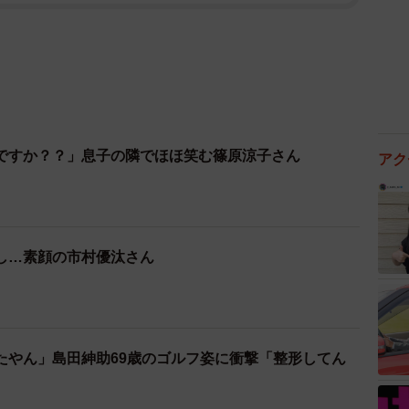
ですか？？」息子の隣でほほ笑む篠原涼子さん
アク
し…素顔の市村優汰さん
たやん」島田紳助69歳のゴルフ姿に衝撃「整形してん