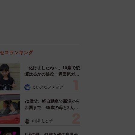
セスランキング
「化けましたね～」10歳で綾
瀬はるかの娘役→雰囲気ガラ
リの18歳に成長 「メイクで
雰囲気が」「宝塚に入れそ
まいどなメディア
う」
72歳父、軽自動車で新潟から
四国まで 65歳の母と2人で
3泊4日の旅 パーキングの休
憩まで分刻み… 「大学生で
山岡 もと子
も組まねえよ！」
3児の母 43歳女優の肩見せ