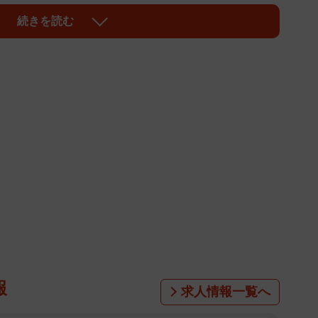
正親さんとミュージカル「オリバー！」で共演し、本格的
続きを読む
プリンス・オブ・マーメイド～海と人がともに生きる
、テレビ東京「夫を社会的に抹殺する5つの方法
24年にホリプロを退社した後は、アーティストとしてSNS
報
求人情報一覧へ