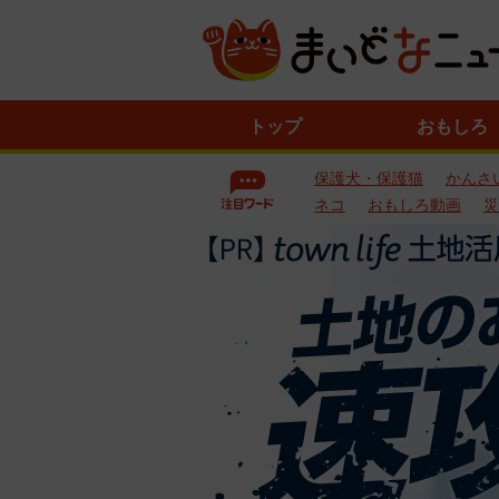
ニ
トップ
おもしろ
ュ
ー
保護犬・保護猫
かんさ
ス
一
ネコ
おもしろ動画
災
覧