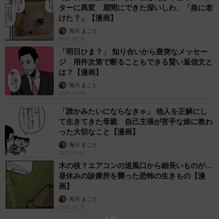
ターに異変 眉間にできた深いしわ、「急に老
かない性格で、この間は大学のサークルも辞めてしまった
けた？」【漫画】
そうです。
海川 まこと
2026.08.08
話を続けているうちに、いつの間にか12時を回ります。吉
「明日ひま？」 知り合いから唐突なメッセー
ジ 用件次第で断ることもできる賢い返信文と
田に見守られながら、年齢確認を済ませた杏。吉田は、杏
は？【漫画】
が購入したお酒を奢ることにしました。お酒を手渡したあ
海川 まこと
と、吉田は「三日坊主でも1年365日で120個のことにチャ
2026.08.06
レンジできるので諦めずに頑張ってください」と声をかけ
「誰かみたいにならなきゃ」 他人を正解にし
ます。
て生きてきた母親 自己主張が苦手な娘に教わ
った大切なこと【漫画】
海川 まこと
2026.08.06
木の枝？エアコンの送風口から細長いものが…
昼休みの診療所を襲った恐怖の生きもの【漫
画】
海川 まこと
2026.08.05