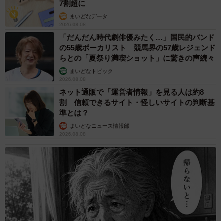
7割超に
「20歳の誕生日に記念にお酒を買ってみたい女子大生」と
まいどなデータ
いう大元のアイデアを思いつき、それにまつわる年齢確認
2026.08.08
や店員とのやりとりをコミカルに描いてみたいと思い、深
「だんだん時代劇俳優みたく…」国民的バンド
の55歳ボーカリスト 競馬界の57歳レジェンド
夜のコンビニが舞台となりました。
らとの「夏祭り満喫ショット」に驚きの声続々
まいどなトピック
―「三日坊主でも1年で120個のことにチャレンジできる」
2026.08.08
という言葉に多くの共感が寄せられていました。この言葉
ネット通販で「運営者情報」を見る人は約8
はどのようにしてお考えになったのでしょうか？
割 信頼できるサイト・怪しいサイトの判断基
準とは？
まいどなニュース情報部
自分より10歳下の子が「自分は三日坊主でどうしようもな
2026.08.08
い」と卑下していたら、どんなポジティブな言葉をかける
かなと想像を巡らせました。「365を3で割ると約120だか
ら…1年で120個の新しいことができるよ！」と。
―作品のなかで、お気に入りのシーンはありますか？
5ページ1コマ目の、誕生日になった瞬間の縦長の構図の絵