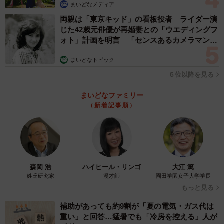
まいどなメディア
両親は「東京キッド」の看板役者 ライダー演
じた42歳元俳優が再婚妻との「ウエディングフ
ォト」計画を明言 「センスあるカメラマン求
む」
まいどなトピック
６位以降を見る
まいどなファミリー
（新着記事順）
4/12
自分も何か新しいことを始めようと考える吉田 ©鮎／幻冬舎コミックス
「20歳の誕生日にお酒を買ってみたい女子大生」
森岡 浩
ハイヒール・リンゴ
大江 篤
のアイデアから思いついた
姓氏研究家
漫才師
園田学園女子大学学長
もっと見る
―コンビニを舞台に作品を描いたきっかけについて教えて
ください
補助があっても約9割が「夏の電気・ガス代は
重い」と回答…猛暑でも「冷房を控える」人が