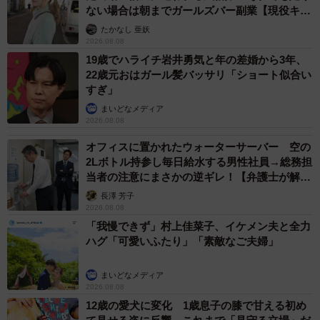
ない場合は朝までガールズバー副業【現役キャ
ストに取材】
たかなし 亜妖
2026.08.08
19歳でハライチ岩井勇気と年の差婚から3年、
22歳元おはガール髪バッサリ「ショート似合い
すぎ」
まいどなメディア
2026.08.08
オフィスに置かれたウォーターサーバー 空の
2Lボトル持参し毎日給水する男性社員→総務担
当者の注意にまさかの逆ギレ！【弁護士が解
説】
長澤 芳子
2026.08.08
「我慢できず」村上佳菜子、イケメン夫と全力
ハグ「可愛いふたり」「素敵なご夫婦」
まいどなメディア
2026.08.08
12歳の愛犬に変化 1歳息子の膝で甘える初め