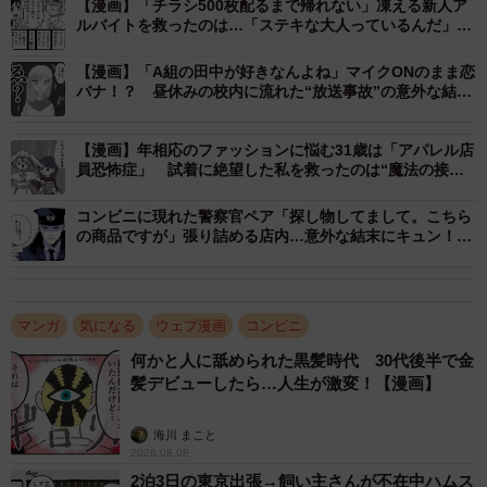
【漫画】「チラシ500枚配るまで帰れない」凍える新人ア
ルバイトを救ったのは…「ステキな大人っているんだ」優
しい一言に広がる感動
【漫画】「A組の田中が好きなんよね」マイクONのまま恋
バナ！？ 昼休みの校内に流れた“放送事故”の意外な結末
「青春って感じで清々しい」
【漫画】年相応のファッションに悩む31歳は「アパレル店
員恐怖症」 試着に絶望した私を救ったのは“魔法の接
客” やっと出会えた「私らしい服」
コンビニに現れた警察官ペア「探し物してまして。こちら
の商品ですが」張り詰める店内…意外な結末にキュン！
【漫画】
マンガ
気になる
ウェブ漫画
コンビニ
2/12
何かと人に舐められた黒髪時代 30代後半で金
私は…10年前もここでバイトをしていました…… ©鮎／幻冬舎コミック
髪デビューしたら…人生が激変！【漫画】
ス
海川 まこと
すると杏は「そんなに長く1つのこと続けられるなんて羨ま
2026.08.08
しい」と予想外の返答をしました。杏はなにをやっても続
2泊3日の東京出張→飼い主さんが不在中ハムス