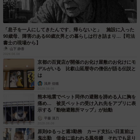
が気に入っているのと、その後に続く年齢確認のボタンを
初めて押す（それを店員が見守っている）シーンがほっこ
りとしていて好きです。
「息子を一人にしてきたんです、帰らないと」 施設に入った
90歳母、障害のある60歳次男との暮らしは行き詰まり…【司法
＜鮎さん関連情報＞
書士の現場から】
山下 静香
▽X（旧Twitter）
2026.08.08
https://x.com/ilikeTarako
京都の百貨店が開催のお化け屋敷のお化けにモ
▽pixiv
デルがいる 比叡山延暦寺の僧侶が語る伝説と
は
https://www.pixiv.net/users/19126285
浅井 佳穂
▽comicブースト（幻冬舎コミックス）
2026.08.08
https://comic-boost.com
熊本地震でペット同伴の避難を諦める人に胸を
痛め… 被災ペットの受け入れ先をアプリに表
示する「動物避難所マップ」が始動
平藤 清刀
2026.08.08
原則ゆるっと週3勤務 カード支払い日直前は
鬼出勤 借金に追われる風俗嬢 それでも足り