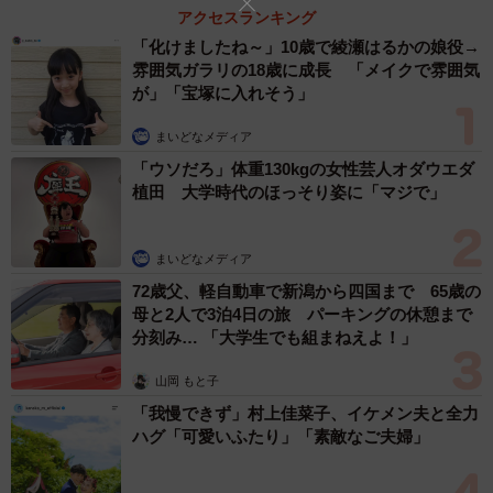
アクセスランキング
「化けましたね～」10歳で綾瀬はるかの娘役→
雰囲気ガラリの18歳に成長 「メイクで雰囲気
が」「宝塚に入れそう」
まいどなメディア
「ウソだろ」体重130kgの女性芸人オダウエダ
植田 大学時代のほっそり姿に「マジで」
3/12
まだ二十歳になった実感があまりわかない ©鮎／幻冬舎コミックス
まいどなメディア
72歳父、軽自動車で新潟から四国まで 65歳の
その後、2人ともそれぞれ何か頑張ってみようと決意を新た
母と2人で3泊4日の旅 パーキングの休憩まで
にするのでした。
分刻み… 「大学生でも組まねえよ！」
山岡 もと子
読者からは、「三日坊主のくだりがすごく素敵」「前向き
「我慢できず」村上佳菜子、イケメン夫と全力
な気持ちになれた！」などポジティブな声が挙がっていま
ハグ「可愛いふたり」「素敵なご夫婦」
す。そこで、作者の鮎さんに話を聞きました。