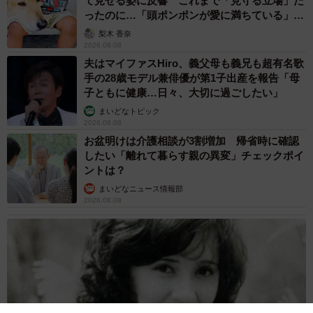
て見せる姿に反響 これまで「見守る立場」だ
ったのに…「頭ポンポンが愛に満ちている」
「尊…」
梨木 香奈
2026.08.08
夫はマイファスHiro、義父母も義兄も超有名歌
手の28歳モデル兼俳優が第1子出産を報告「母
子ともに健康…日々、大切に過ごしたい」
まいどなトピック
2026.08.08
お盆明けは介護相談が3割増加 帰省時に確認
したい「離れて暮らす親の異変」チェックポイ
ントは？
まいどなニュース情報部
2026.08.08