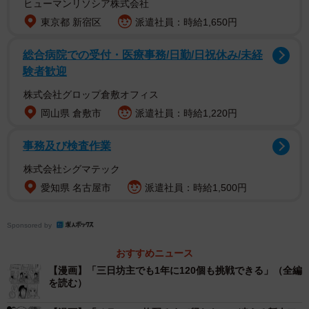
ヒューマンリソシア株式会社
東京都 新宿区
派遣社員：時給1,650円
夜12時手前のコンビニにて、女子大生の杏はお酒を購入し
総合病院での受付・医療事務/日勤/日祝休み/未経
ます。お会計の際、レジの画面には「20歳以上ですか？」
験者歓迎
の文字が。すると杏は「まだ20歳（ハタチ）じゃなかった
株式会社グロップ倉敷オフィス
です…でも5分でなります」とレジのアルバイト・吉田に告
岡山県 倉敷市
派遣社員：時給1,220円
げました。
事務及び検査作業
杏は、どうしても20歳になったらお酒を買ってみたかった
株式会社シグマテック
ため、そのまま5分レジで待つことにします。待っている間
愛知県 名古屋市
派遣社員：時給1,500円
に、杏は20歳を迎えた時のことについて吉田に尋ねまし
た。吉田はその瞬間もこの店でアルバイトをしていたこと
Sponsored by
を思い出し、あれからもう10年も経ったのかと衝撃を受け
ます。
おすすめニュース
【漫画】「三日坊主でも1年に120個も挑戦できる」（全編
を読む）