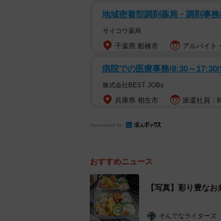
で、普段は2週間に1回ほどのペー
地域密着型調剤薬局・調剤事務
作りのお弁当とともに届けているそ
サイコウ薬局
千葉県 船橋市
アルバイト・
「田舎暮らしの母の味付けはいつも
では作らないようなおかずを作り、
病院での医療事務/8:30～17:30
ろいろ楽しめるかと思って」
株式会社BEST JOBs
兵庫県 相生市
派遣社員：時給
Sponsored by
おすすめニュース
【写真】彩り豊なお
そんでなライターズ