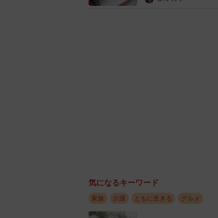
おかずは母が普段自分では作らないものを考
昔は母とよく喧嘩をしていたというma
たくさん出てきます」と今では良い
「お弁当を持っていくと、『ありが
でも『わぁー』と言いながら喜んで
気になるキーワード
この投稿の翌週には、母の誕生日会をし
日には必ず作ってくれていたというのが
家族
介護
ともに生きる
グルメ
飯を作ってあげたそうです。