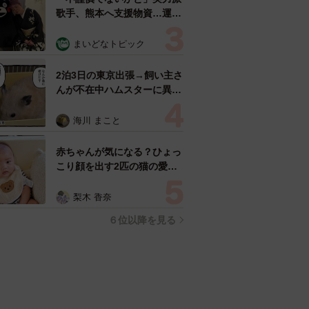
歌手、熊本へ支援物資…運搬
トラックの車体デザインにた
めらい 「痛いほど伝わる」
まいどなトピック
「行動され立派」
2泊3日の東京出張→飼い主さ
んが不在中ハムスターに異
変 眉間にできた深いしわ、
「急に老けた？」【漫画】
海川 まこと
赤ちゃんが気になる？ひょっ
こり顔を出す2匹の猫の愛ら
しさに悶絶…！ 「こんなか
わいい構図あります？」「ベ
梨木 香奈
ストショットすぎる！」
６位以降を見る