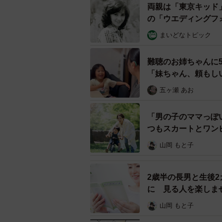
両親は「東京キッド
の「ウエディングフ
「翌週にお赤飯を作ってお弁当にし
3人で誕生日会をして、母の笑顔も
まいどなトピック
ます。母は『お赤飯を引き継いでく
作ってくれていましたが、私は炊飯
難聴のお姉ちゃんに
「妹ちゃん、頼もし
五ヶ瀬 あお
「男の子のママっぽ
つもスカートとワン
山岡 もと子
2歳半の長男と生後
に 見る人を楽しま
山岡 もと子