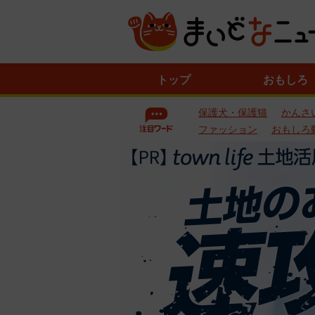
ニ
トップ
おもしろ
ュ
ー
保護犬・保護猫
かんさ
ス
一
ファッション
おもしろ
覧