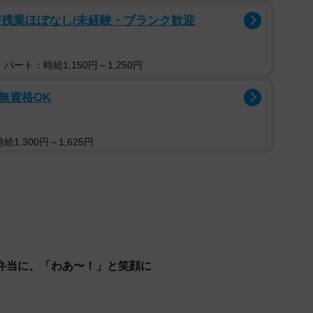
スで訪れているといいます。必要なものを事前に聞き、手
/残業ほぼなし/未経験・ブランク歓迎
うです。
パート：時給1,150円～1,250円
『しょうゆ味』ばかりなんです。なので、母が普段自分
味付けがかぶらないように工夫しています。その方がい
/無資格OK
1,300円～1,625円
弁当に、「わあ〜！」と笑顔に