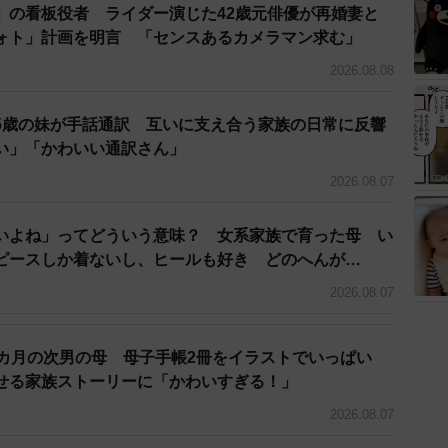
」の看板役者 ライダー演じた42歳元俳優が再婚妻と
ォト」計画を明言 「センスあるカメラマン求む」
て、ケーキも一緒に持っていきました。私の娘も一緒に
普段より多く、久しぶりに賑やかな食事になったと思い
2026.08.08
れて、嬉しいわぁ』と言ってくれました。母は蒸し器で
器で。今時の炊飯器は上手に作ってくれますね」
5歳の妹が手話通訳 互いに支え合う家族の日常に反響
い」「かわいい通訳さん」
2026.08.07
いよね」ってどういう意味？ 女系家族で育った母 い
ピースしか着ないし、ヒールも好き どのへんが…
2026.08.07
2カ月の次男の母 母子手帳2冊をイラストでいっぱい
せる家族ストーリーに「かわいすぎる！」
2026.08.07