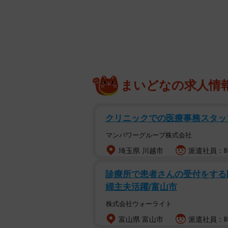
まいどなの求人情
クリニックでの医療事務スタッフ・
マンパワーグループ株式会社
埼玉県 川越市
派遣社員：時
診療所で患者さんの受付をする医
婦主夫活躍/富山市
母のために作って届けたお弁
株式会社ウォーライト
投稿したのは、もうすぐ80歳になる母を持
富山県 富山市
派遣社員：時給
一人暮らしをしている80歳前の母の