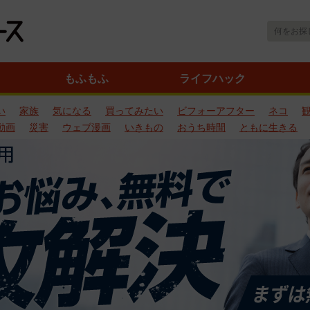
もふもふ
ライフハック
い
家族
気になる
買ってみたい
ビフォーアフター
ネコ
動画
災害
ウェブ漫画
いきもの
おうち時間
ともに生きる