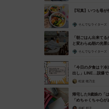
【写真】いつも母が
そんでなライターズ
「朝ごはん出来てる
と変わらぬ朝の光景
そんでなライターズ
「今日の夕食は？冷
出し」LINE…誤爆
松波 穂乃圭
帰宅した9歳娘の「
「めちゃくちゃ心が
谷町 邦子