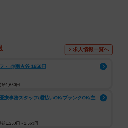
報
求人情報一覧へ
 @南古谷 1650円
給1,650円
1/5
療事務スタッフ/週払いOK/ブランクOK/主
当／maki-chiさん（@makichi226）提供
つ、maki-chiさん（@makichi226）。お弁当は、
1,250円～1,563円
ために作ったもの。実家までは車で小1時間ほどの距離