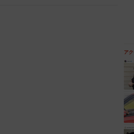
2/5
えているそう／maki-chiさん（@makichi226）提供
アク
ki-chiさんですが、「最近は母から『ありがとう』が
関係が築けていると話します。
とう。ありがとう。ごめんなぁ』と喜んでくれます。何
食べてくれるので嬉しいですね」
たといいます。maki-chiさんが子供の頃から、誕生
「お赤飯」。今年はmaki-chiさんが母のためにお赤