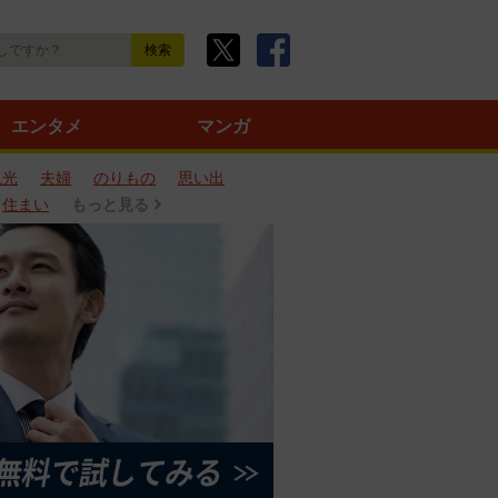
エンタメ
マンガ
観光
夫婦
のりもの
思い出
住まい
もっと見る