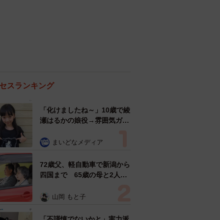
セスランキング
「化けましたね～」10歳で綾
瀬はるかの娘役→雰囲気ガラ
リの18歳に成長 「メイクで
雰囲気が」「宝塚に入れそ
まいどなメディア
う」
72歳父、軽自動車で新潟から
四国まで 65歳の母と2人で
3泊4日の旅 パーキングの休
憩まで分刻み… 「大学生で
山岡 もと子
も組まねえよ！」
「不謹慎でないかと」実力派