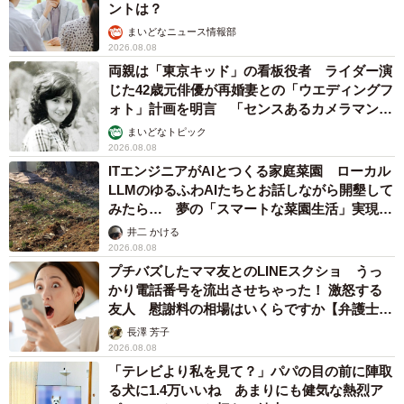
ントは？
まいどなニュース情報部
2026.08.08
両親は「東京キッド」の看板役者 ライダー演
じた42歳元俳優が再婚妻との「ウエディングフ
ォト」計画を明言 「センスあるカメラマン求
む」
まいどなトピック
2026.08.08
ITエンジニアがAIとつくる家庭菜園 ローカル
LLMのゆるふわAIたちとお話しながら開墾して
みたら… 夢の「スマートな菜園生活」実現な
るか
井二 かける
2026.08.08
プチバズしたママ友とのLINEスクショ うっ
かり電話番号を流出させちゃった！ 激怒する
友人 慰謝料の相場はいくらですか【弁護士が
解説】
長澤 芳子
2026.08.08
「テレビより私を見て？」パパの目の前に陣取
る犬に1.4万いいね あまりにも健気な熱烈ア