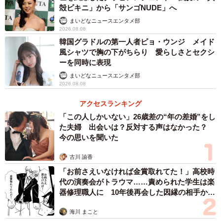
殻ビキニ」から「サンゴNUDE」へ
まいどなニュースエンタメ部
2026.08.08
韓国グラドルの第一人者ピョ・ウンジ メイド
風シャツで胸の下がちらり 愛らしさとセクシ
ーを同時に表現
まいどなニュースエンタメ部
2026.08.08
アクセスランキング
「この人しかいない」26歳差の“年の差婚”をし
た夫婦 出会いは？反対する声はなかった？
今の思いを聞いた
古川 諭香
「お前さえいなければ金賞取れてた！」高校時
代の演奏会がトラウマ……責められた学生は楽
器修理職人に 10年後再会した因縁の相手から
思わぬ申し出【漫画】
海川 まこと