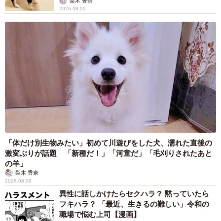
梨木 香奈
2026.08.09
「体だけ別生物みたい」初めて川遊びをした犬、濡れた直後の
激変ぶりが話題 「新種だ！」「河童だ」「毛刈りされたあと
の羊」
梨木 香奈
2026.08.09
異性に話しかけたらセクハラ？ 黙っていたら
フキハラ？ 「最近、生きるの難しい」令和の
職場で悩む上司【漫画】