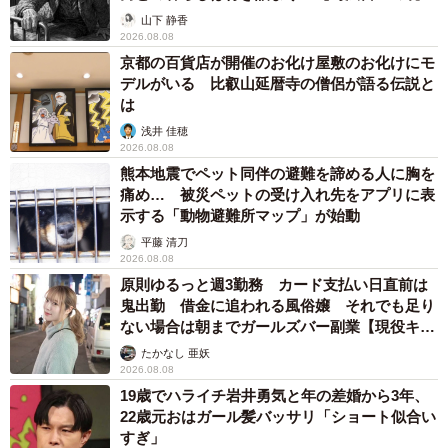
から】
山下 静香
2026.08.08
京都の百貨店が開催のお化け屋敷のお化けにモ
デルがいる 比叡山延暦寺の僧侶が語る伝説と
は
浅井 佳穂
2026.08.08
熊本地震でペット同伴の避難を諦める人に胸を
痛め… 被災ペットの受け入れ先をアプリに表
示する「動物避難所マップ」が始動
平藤 清刀
2026.08.08
原則ゆるっと週3勤務 カード支払い日直前は
鬼出勤 借金に追われる風俗嬢 それでも足り
ない場合は朝までガールズバー副業【現役キャ
ストに取材】
たかなし 亜妖
2026.08.08
19歳でハライチ岩井勇気と年の差婚から3年、
22歳元おはガール髪バッサリ「ショート似合い
すぎ」