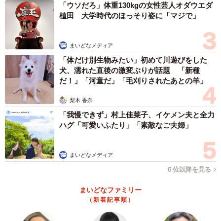
「ウソだろ」体重130kgの女性芸人オダウエダ
植田 大学時代のほっそり姿に「マジで」
まいどなメディア
「体だけ別生物みたい」初めて川遊びをした
犬、濡れた直後の激変ぶりが話題 「新種
だ！」「河童だ」「毛刈りされたあとの羊」
梨木 香奈
「我慢できず」村上佳菜子、イケメン夫と全力
ハグ「可愛いふたり」「素敵なご夫婦」
まいどなメディア
６位以降を見る
まいどなファミリー
（新着記事順）