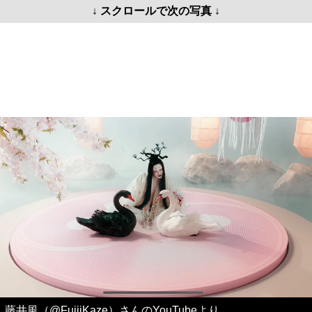
↓ スクロールで次の写真 ↓
藤井風（@FujiiKaze）さんのYouTubeより