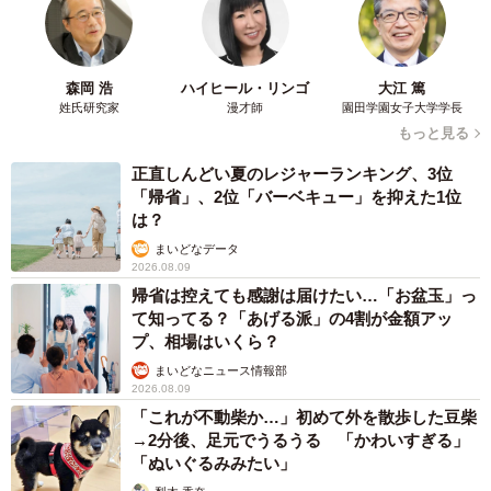
森岡 浩
ハイヒール・リンゴ
大江 篤
姓氏研究家
漫才師
園田学園女子大学学長
もっと見る
正直しんどい夏のレジャーランキング、3位
「帰省」、2位「バーベキュー」を抑えた1位
は？
まいどなデータ
2026.08.09
帰省は控えても感謝は届けたい…「お盆玉」っ
て知ってる？「あげる派」の4割が金額アッ
プ、相場はいくら？
まいどなニュース情報部
2026.08.09
「これが不動柴か…」初めて外を散歩した豆柴
→2分後、足元でうるうる 「かわいすぎる」
「ぬいぐるみみたい」