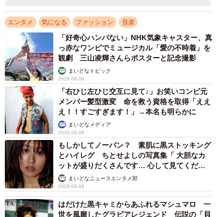
エンタメ
気になる
ファッション
音楽
「好奇心ハンパない」NHK気象キャスター、真
っ赤なワンピでミュージカル「愛の不時着」を
観劇 三山凌輝さんらポスターと記念撮影
まいどなトピック
2026.08.09
「右ひじ左ひじ交互に見て♪」お笑いコンビ元
メンバー髪型激変 命を救う資格を取得「ええ
え！！すごすぎます！」→本名も明らかに
まいどなメディア
2026.08.09
もしかしてノーパン？ 素肌に黒ストッキング
とハイレグ ちとせよしの写真集「 大胆なカ
ットが盛りだくさんです… 心して見てくださ
い」
まいどなニュースエンタメ部
2026.08.08
はだけた黒キャミからあふれるマシュマロ 一
世を風靡したグラビアレジェンド 伝説の「貝