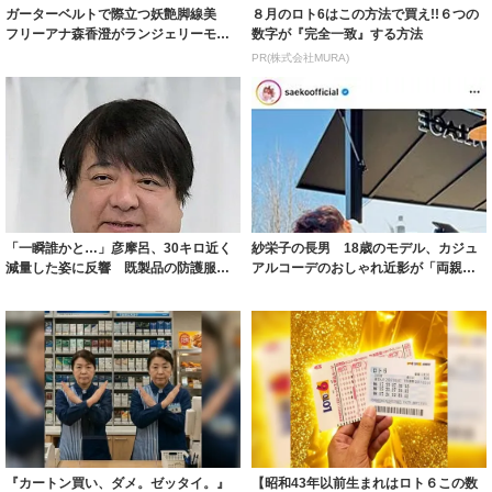
ガーターベルトで際立つ妖艶脚線美
８月のロト6はこの方法で買え!!６つの
フリーアナ森香澄がランジェリーモデ
数字が『完全一致』する方法
ルに ｢PE...
PR(株式会社MURA)
「一瞬誰かと…」彦摩呂、30キロ近く
紗栄子の長男 18歳のモデル、カジュ
減量した姿に反響 既製品の防護服が
アルコーデのおしゃれ近影が「両親の
着られると...
いいとこ取...
『カートン買い、ダメ。ゼッタイ。』
【昭和43年以前生まれはロト６この数