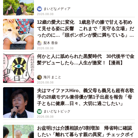
まいどなメディア
2026.08.08
12歳の愛犬に変化 1歳息子の膝で甘える初め
て見せる姿に反響 これまで「見守る立場」だ
ったのに…「頭ポンポンが愛に満ちている」
「尊…」
梨木 香奈
2026.08.08
何かと人に舐められた黒髪時代 30代後半で金
髪デビューしたら…人生が激変！【漫画】
海川 まこと
2026.08.08
夫はマイファスHiro、義父母も義兄も超有名歌
手の28歳モデル兼俳優が第1子出産を報告「母
子ともに健康…日々、大切に過ごしたい」
まいどなトピック
2026.08.08
お盆明けは介護相談が3割増加 帰省時に確認
したい「離れて暮らす親の異変」チェックポイ