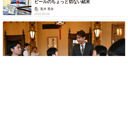
ピールのちょっと切ない結末
梨木 香奈
2026.08.08
太っ腹！京都の老舗中華料理店がフルコース料理50人前を無料
提供 「一市民としてお礼を」つながる善意の輪
京都新聞社
2026.08.08
ボロボロで不細工なおじいちゃん猫に一目惚
れ エイズだし手がかかるけど…おうちで暮ら