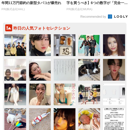
年間11万円節約の新型タバコが爆売れ
字を買うべき】6つの数字が「完全一
致」する方...
PR(株式会社HAL)
PR(株式会社MURA)
Recommended by
昨日の人気フォトセレクション