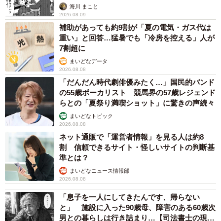
海川 まこと
2026.08.09
補助があっても約9割が「夏の電気・ガス代は
重い」と回答…猛暑でも「冷房を控える」人が
7割超に
まいどなデータ
2026.08.08
「だんだん時代劇俳優みたく…」国民的バンド
の55歳ボーカリスト 競馬界の57歳レジェンド
らとの「夏祭り満喫ショット」に驚きの声続々
まいどなトピック
2026.08.08
ネット通販で「運営者情報」を見る人は約8
割 信頼できるサイト・怪しいサイトの判断基
準とは？
まいどなニュース情報部
2026.08.08
「息子を一人にしてきたんです、帰らない
と」 施設に入った90歳母、障害のある60歳次
男との暮らしは行き詰まり…【司法書士の現場