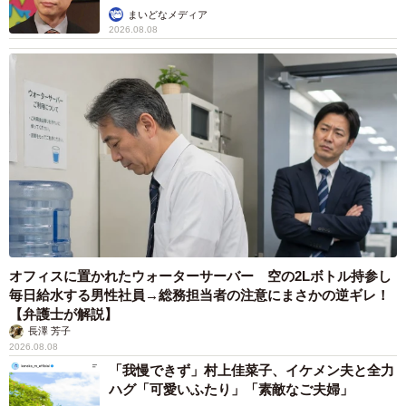
まいどなメディア
2026.08.08
オフィスに置かれたウォーターサーバー 空の2Lボトル持参し
毎日給水する男性社員→総務担当者の注意にまさかの逆ギレ！
【弁護士が解説】
長澤 芳子
2026.08.08
「我慢できず」村上佳菜子、イケメン夫と全力
ハグ「可愛いふたり」「素敵なご夫婦」