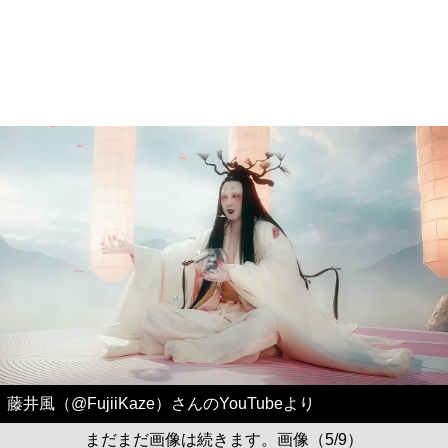
藤井風（@FujiiKaze）さんのYouTubeより
まだまだ画像は続きます。画像（5/9）