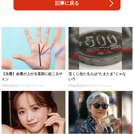
記事に戻る
【当選】金運が上がる直前に起こるサ
宝くじ当たる人は“たまたま”じゃな
イン
い?!
PR(合同会社デジタルファーム )
PR(合同会社デジタルファーム )