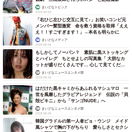
まいどなトピック
2026.08.09
「右ひじ左ひじ交互に見て♪」お笑いコンビ元
メンバー髪型激変 命を救う資格を取得「ええ
え！！すごすぎます！」→本名も明らかに
まいどなメディア
2026.08.09
もしかしてノーパン？ 素肌に黒ストッキング
とハイレグ ちとせよしの写真集「 大胆なカ
ットが盛りだくさんです… 心して見てくださ
い」
まいどなニュースエンタメ部
2026.08.08
はだけた黒キャミからあふれるマシュマロ 一
世を風靡したグラビアレジェンド 伝説の「貝
殻ビキニ」から「サンゴNUDE」へ
まいどなニュースエンタメ部
2026.08.08
韓国グラドルの第一人者ピョ・ウンジ メイド
風シャツで胸の下がちらり 愛らしさとセクシ