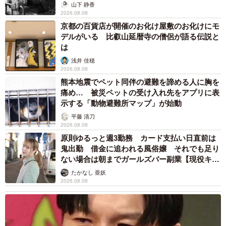
から】
山下 静香
2026.08.08
京都の百貨店が開催のお化け屋敷のお化けにモ
デルがいる 比叡山延暦寺の僧侶が語る伝説と
は
浅井 佳穂
2026.08.08
熊本地震でペット同伴の避難を諦める人に胸を
痛め… 被災ペットの受け入れ先をアプリに表
示する「動物避難所マップ」が始動
平藤 清刀
2026.08.08
原則ゆるっと週3勤務 カード支払い日直前は
鬼出勤 借金に追われる風俗嬢 それでも足り
ない場合は朝までガールズバー副業【現役キャ
ストに取材】
たかなし 亜妖
2026.08.08