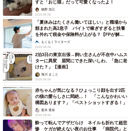
すと「おじ猫」だって可愛くなったよ！
鶴野 浩己
2026.08.08
「夏休みはたくさん働いてほしい」と職場から
頼まれた高2息子 バイトで稼ぎすぎると扶養
を外れて税金や保険料が上がる？【FPが解
説】
もくもくライターズ
2026.08.08
2泊3日の東京出張→飼い主さんが不在中ハムス
ターに異変 眉間にできた深いしわ、「急に老
けた？」【漫画】
海川 まこと
2026.08.08
赤ちゃんが気になる？ひょっこり顔を出す2匹
の猫の愛らしさに悶絶…！ 「こんなかわいい
構図あります？」「ベストショットすぎる！」
梨木 香奈
2026.08.08
酔って転んでアザだらけ ネイルも折れて超悲
惨 ケガが絶えない夜のお仕事 「病院代」と