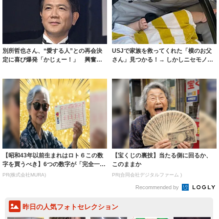
別所哲也さん、“愛する人”との再会決
USJで家族を救ってくれた「横のお父
定に喜び爆発「かじぇー！」 興奮し
さん」見つかる！→ しかしニセモノま
すぎて発熱...
で出現「...
【昭和43年以前生まれはロト６この数
【宝くじの裏技】当たる側に回るか、
字を買うべき】6つの数字が「完全一
このままか
致」する方...
PR(株式会社MURA)
PR(合同会社デジタルファーム )
Recommended by
昨日の人気フォトセレクション