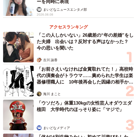
ーを同時に表現
まいどなニュースエンタメ部
2026.08.08
アクセスランキング
「この人しかいない」26歳差の“年の差婚”をし
た夫婦 出会いは？反対する声はなかった？
今の思いを聞いた
古川 諭香
「お前さえいなければ金賞取れてた！」高校時
代の演奏会がトラウマ……責められた学生は楽
器修理職人に 10年後再会した因縁の相手から
思わぬ申し出【漫画】
海川 まこと
「ウソだろ」体重130kgの女性芸人オダウエダ
植田 大学時代のほっそり姿に「マジで」
まいどなメディア
「体だけ別生物みたい」初めて川遊びをした