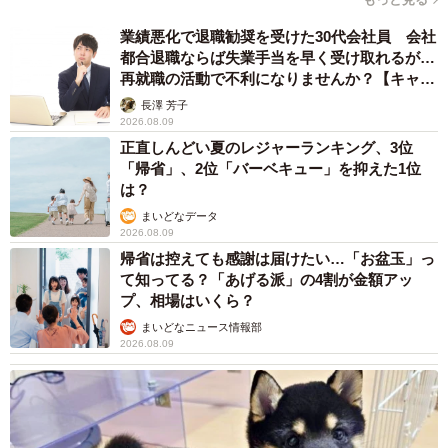
業績悪化で退職勧奨を受けた30代会社員 会社
都合退職ならば失業手当を早く受け取れるが…
再就職の活動で不利になりませんか？【キャリ
アカウンセラーが解説】
長澤 芳子
2026.08.09
正直しんどい夏のレジャーランキング、3位
「帰省」、2位「バーベキュー」を抑えた1位
は？
まいどなデータ
2026.08.09
帰省は控えても感謝は届けたい…「お盆玉」っ
て知ってる？「あげる派」の4割が金額アッ
プ、相場はいくら？
まいどなニュース情報部
2026.08.09