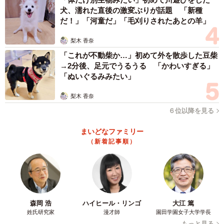
犬、濡れた直後の激変ぶりが話題 「新種
だ！」「河童だ」「毛刈りされたあとの羊」
梨木 香奈
「これが不動柴か…」初めて外を散歩した豆柴
→2分後、足元でうるうる 「かわいすぎる」
「ぬいぐるみみたい」
梨木 香奈
６位以降を見る
まいどなファミリー
（新着記事順）
森岡 浩
ハイヒール・リンゴ
大江 篤
姓氏研究家
漫才師
園田学園女子大学学長
もっと見る