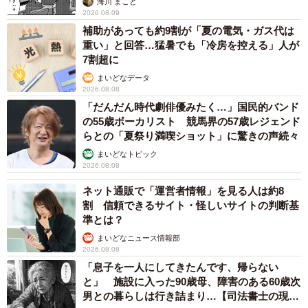
海川 まこと
2026.08.09
補助があっても約9割が「夏の電気・ガス代は
重い」と回答…猛暑でも「冷房を控える」人が
7割超に
まいどなデータ
2026.08.08
「だんだん時代劇俳優みたく…」国民的バンド
の55歳ボーカリスト 競馬界の57歳レジェンド
らとの「夏祭り満喫ショット」に驚きの声続々
まいどなトピック
2026.08.08
ネット通販で「運営者情報」を見る人は約8
割 信頼できるサイト・怪しいサイトの判断基
準とは？
まいどなニュース情報部
2026.08.08
「息子を一人にしてきたんです、帰らない
と」 施設に入った90歳母、障害のある60歳次
男との暮らしは行き詰まり…【司法書士の現場