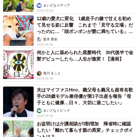
まいどなメディア
2026.08.08
12歳の愛犬に変化 1歳息子の膝で甘える初め
て見せる姿に反響 これまで「見守る立場」だ
ったのに…「頭ポンポンが愛に満ちている」
「尊…」
梨木 香奈
2026.08.08
何かと人に舐められた黒髪時代 30代後半で金
髪デビューしたら…人生が激変！【漫画】
海川 まこと
2026.08.08
夫はマイファスHiro、義父母も義兄も超有名歌
手の28歳モデル兼俳優が第1子出産を報告「母
子ともに健康…日々、大切に過ごしたい」
まいどなトピック
2026.08.08
お盆明けは介護相談が3割増加 帰省時に確認
したい「離れて暮らす親の異変」チェックポイ
ントは？