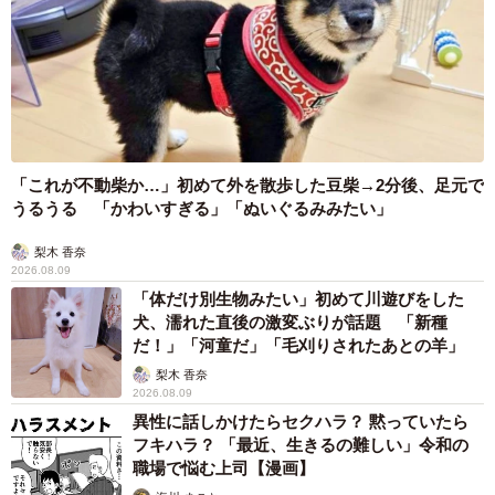
「これが不動柴か…」初めて外を散歩した豆柴→2分後、足元で
うるうる 「かわいすぎる」「ぬいぐるみみたい」
梨木 香奈
2026.08.09
「体だけ別生物みたい」初めて川遊びをした
犬、濡れた直後の激変ぶりが話題 「新種
だ！」「河童だ」「毛刈りされたあとの羊」
梨木 香奈
2026.08.09
異性に話しかけたらセクハラ？ 黙っていたら
フキハラ？ 「最近、生きるの難しい」令和の
職場で悩む上司【漫画】