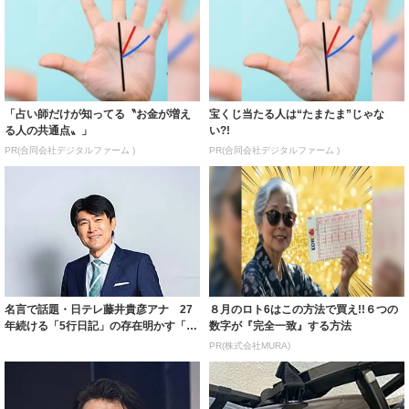
「占い師だけが知ってる〝お金が増え
宝くじ当たる人は“たまたま”じゃな
る人の共通点〟」
い?!
PR(合同会社デジタルファーム )
PR(合同会社デジタルファーム )
名言で話題・日テレ藤井貴彦アナ 27
８月のロト6はこの方法で買え!!６つの
年続ける「5行日記」の存在明かす「日
数字が『完全一致』する方法
記は自分...
PR(株式会社MURA)