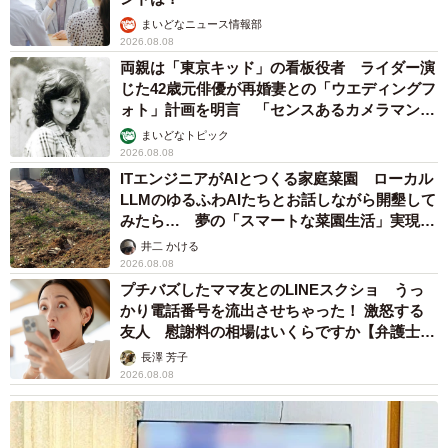
まいどなニュース情報部
2026.08.08
両親は「東京キッド」の看板役者 ライダー演
じた42歳元俳優が再婚妻との「ウエディングフ
ォト」計画を明言 「センスあるカメラマン求
む」
まいどなトピック
2026.08.08
ITエンジニアがAIとつくる家庭菜園 ローカル
LLMのゆるふわAIたちとお話しながら開墾して
みたら… 夢の「スマートな菜園生活」実現な
るか
井二 かける
2026.08.08
プチバズしたママ友とのLINEスクショ うっ
かり電話番号を流出させちゃった！ 激怒する
友人 慰謝料の相場はいくらですか【弁護士が
解説】
長澤 芳子
2026.08.08