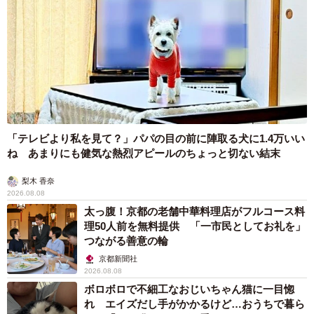
「テレビより私を見て？」パパの目の前に陣取る犬に1.4万いい
ね あまりにも健気な熱烈アピールのちょっと切ない結末
梨木 香奈
2026.08.08
太っ腹！京都の老舗中華料理店がフルコース料
理50人前を無料提供 「一市民としてお礼を」
つながる善意の輪
京都新聞社
2026.08.08
ボロボロで不細工なおじいちゃん猫に一目惚
れ エイズだし手がかかるけど…おうちで暮ら