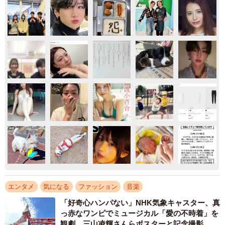
エンタメ
気になる
ファッション
音楽
「好奇心ハンパない」NHK気象キャスター、真
っ赤なワンピでミュージカル「愛の不時着」を
観劇 三山凌輝さんらポスターと記念撮影