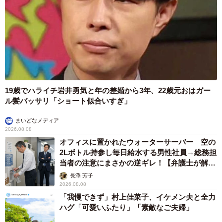
19歳でハライチ岩井勇気と年の差婚から3年、22歳元おはガー
ル髪バッサリ「ショート似合いすぎ」
まいどなメディア
2026.08.08
オフィスに置かれたウォーターサーバー 空の
2Lボトル持参し毎日給水する男性社員→総務担
当者の注意にまさかの逆ギレ！【弁護士が解
説】
長澤 芳子
2026.08.08
「我慢できず」村上佳菜子、イケメン夫と全力
ハグ「可愛いふたり」「素敵なご夫婦」