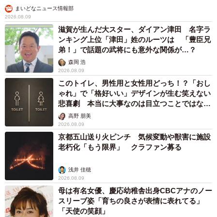
まいどなニュース情報部
2026.08.09
滋賀が生んだ大スター、ダイアン津田 名字ラ
ンキング上位「津田」姓のルーツは 「豊臣兄
弟！」で話題の武将にも意外な関係が…？
森岡 浩
2026.08.09
このトイレ、男性用と女性用どっち！？「おし
ゃれ」で「格好いい」デザインが生む笑えない
悲喜劇 本当に大事なのは目立つことではな
く…
高野 朋美
2026.08.09
京都五山送り火ピンチ 気候変動や獣害に施設
老朽化「もう限界」 クラファン募る
浅井 佳穂
2026.08.09
母は有名女優、慶応幼稚舎出身CBCアナのノー
スリーブ姿「育ちの良さが表情に表れてる」
「天使の笑顔」