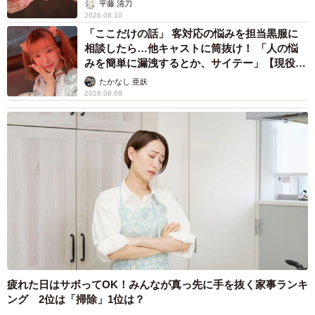
平藤 清刀
2026.08.10
「ここだけの話」 客対応の悩みを担当黒服に
相談したら…他キャストに筒抜け！ 「人の悩
みを簡単に漏洩するとか、サイテー」【現役キ
ャストに取材】
たかなし 亜妖
2026.08.09
疲れた日はサボってOK！みんなが真っ先に手を抜く家事ランキ
ング 2位は「掃除」1位は？