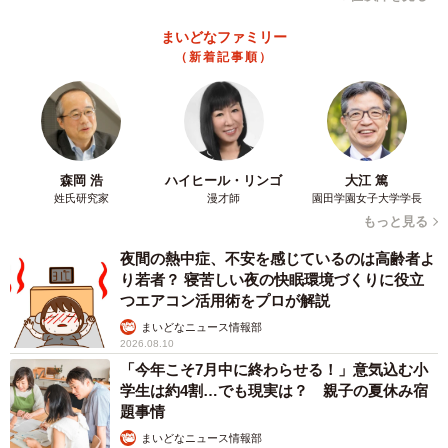
まいどなファミリー
（新着記事順）
森岡 浩
ハイヒール・リンゴ
大江 篤
姓氏研究家
漫才師
園田学園女子大学学長
もっと見る
夜間の熱中症、不安を感じているのは高齢者よ
り若者？ 寝苦しい夜の快眠環境づくりに役立
つエアコン活用術をプロが解説
まいどなニュース情報部
2026.08.10
「今年こそ7月中に終わらせる！」意気込む小
学生は約4割…でも現実は？ 親子の夏休み宿
題事情
まいどなニュース情報部