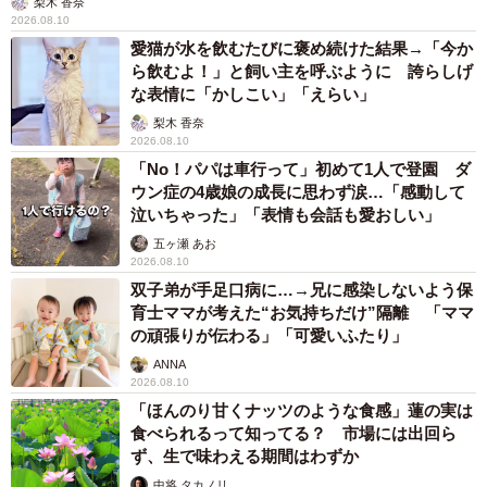
梨木 香奈
2026.08.10
愛猫が水を飲むたびに褒め続けた結果→「今か
ら飲むよ！」と飼い主を呼ぶように 誇らしげ
な表情に「かしこい」「えらい」
梨木 香奈
2026.08.10
「No！パパは車行って」初めて1人で登園 ダ
ウン症の4歳娘の成長に思わず涙…「感動して
泣いちゃった」「表情も会話も愛おしい」
五ヶ瀬 あお
2026.08.10
双子弟が手足口病に…→兄に感染しないよう保
育士ママが考えた“お気持ちだけ”隔離 「ママ
の頑張りが伝わる」「可愛いふたり」
ANNA
2026.08.10
「ほんのり甘くナッツのような食感」蓮の実は
食べられるって知ってる？ 市場には出回ら
ず、生で味わえる期間はわずか
中将 タカノリ