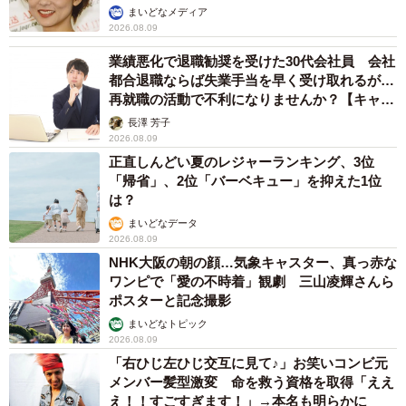
まいどなメディア
2026.08.09
業績悪化で退職勧奨を受けた30代会社員 会社
都合退職ならば失業手当を早く受け取れるが…
再就職の活動で不利になりませんか？【キャリ
アカウンセラーが解説】
長澤 芳子
2026.08.09
正直しんどい夏のレジャーランキング、3位
「帰省」、2位「バーベキュー」を抑えた1位
は？
まいどなデータ
2026.08.09
NHK大阪の朝の顔…気象キャスター、真っ赤な
ワンピで「愛の不時着」観劇 三山凌輝さんら
ポスターと記念撮影
まいどなトピック
2026.08.09
「右ひじ左ひじ交互に見て♪」お笑いコンビ元
メンバー髪型激変 命を救う資格を取得「ええ
え！！すごすぎます！」→本名も明らかに