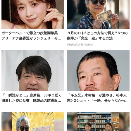
ガーターベルトで際立つ妖艶脚線美
８月のロト6はこの方法で買え!!６つの
フリーアナ森香澄がランジェリーモデ
数字が『完全一致』する方法
ルに ｢PE...
PR(株式会社MURA)
「一瞬誰かと…」彦摩呂、30キロ近く
「キム兄」木村祐一が激やせ、松本人
減量した姿に反響 既製品の防護服が
志と2ショット「一瞬、分からなかった
着られると...
わ」「テキ...