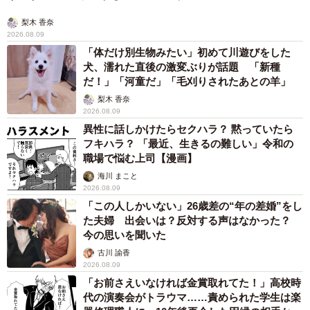
梨木 香奈
2026.08.09
「体だけ別生物みたい」初めて川遊びをした
犬、濡れた直後の激変ぶりが話題 「新種
だ！」「河童だ」「毛刈りされたあとの羊」
梨木 香奈
2026.08.09
異性に話しかけたらセクハラ？ 黙っていたら
フキハラ？ 「最近、生きるの難しい」令和の
職場で悩む上司【漫画】
海川 まこと
2026.08.09
「この人しかいない」26歳差の“年の差婚”をし
た夫婦 出会いは？反対する声はなかった？
今の思いを聞いた
古川 諭香
2026.08.09
「お前さえいなければ金賞取れてた！」高校時
代の演奏会がトラウマ……責められた学生は楽