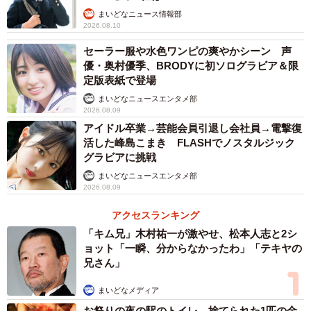
まいどなニュース情報部
2026.08.10
セーラー服や水色ワンピの爽やかシーン 声
優・奥村優季、BRODYに初ソログラビア＆限
定版表紙で登場
まいどなニュースエンタメ部
2026.08.09
アイドル卒業→芸能会員引退し会社員→電撃復
活した峰島こまき FLASHでノスタルジック
グラビアに挑戦
まいどなニュースエンタメ部
2026.08.09
アクセスランキング
「キム兄」木村祐一が激やせ、松本人志と2シ
ョット「一瞬、分からなかったわ」「テキヤの
兄さん」
まいどなメディア
お祭りの夜の駅のトイレ 捨てられた1匹の金