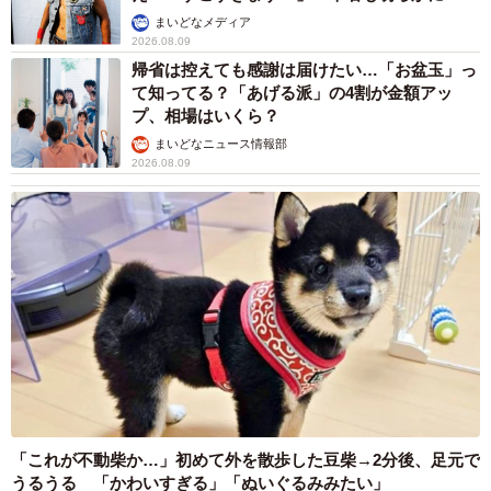
まいどなメディア
2026.08.09
帰省は控えても感謝は届けたい…「お盆玉」っ
て知ってる？「あげる派」の4割が金額アッ
プ、相場はいくら？
まいどなニュース情報部
2026.08.09
「これが不動柴か…」初めて外を散歩した豆柴→2分後、足元で
うるうる 「かわいすぎる」「ぬいぐるみみたい」