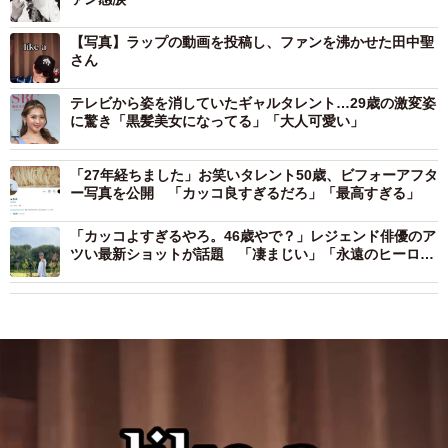
【写真】ラップの動画を投稿し、ファンを沸かせた田中聖
さん
テレビから姿を消していたギャルタレント…29歳の激変姿
に驚き「黒髪美女になってる」「大人可愛い」
「27年経ちました」お笑いタレント50歳、ビフォーアフタ
ー写真を公開 「カッコ良すぎるだろ」「最高すぎる」
「カッコよすぎるやろ。46歳やで？」レジェンド俳優のア
ツい最新ショットが話題 「凄まじい」「永遠のヒーロ
ー！」