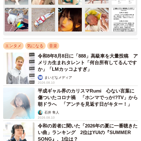
エンタメ
気になる
音楽
令和8年8月8日に「888」高級車を大量投稿 ア
メリカ生まれタレント「何台所有してるんです
か」「LMカッコよすぎ」
まいどなメディア
2026.08.10
平成ギャル界のカリスマRumi 心ない言葉に
傷ついたコロナ禍 「ホンマでっか!?TV」から
朝ドラへ 「アンチを見返す日がキター！」
石井 隼人
2026.08.10
令和の若者に聞いた「2026年の夏に一番聴きた
い曲」ランキング 2位はYUIの『SUMMER
SONG』、1位は？