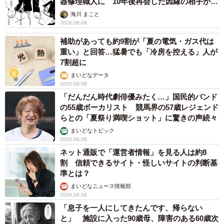
器修理職人に 10年後再会した因縁の相手から
思わぬ申し出【漫画】
海川 まこと
2026.08.09
補助があっても約9割が「夏の電気・ガス代は
重い」と回答…猛暑でも「冷房を控える」人が
7割超に
まいどなデータ
2026.08.08
「だんだん時代劇俳優みたく…」国民的バンド
の55歳ボーカリスト 競馬界の57歳レジェンド
らとの「夏祭り満喫ショット」に驚きの声続々
まいどなトピック
2026.08.08
ネット通販で「運営者情報」を見る人は約8
割 信頼できるサイト・怪しいサイトの判断基
準とは？
まいどなニュース情報部
2026.08.08
「息子を一人にしてきたんです、帰らない
と」 施設に入った90歳母、障害のある60歳次