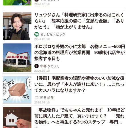
2026.08.10
リュウジさん「料理研究家に出来るのはこれく
らい」 熊本応援の姿に「立派な金額」「あり
がとう」「頭が上がりません」
まいどなトピック
2026.08.10
ボロボロな外観のかに太郎 名物メニュ−500円
の北海道の料理店が営業再開 90歳初代店主が
接客する日も
中将 タカノリ
2026.08.10
【漫画】宅配業者の誤配や荷物のいい加減な扱
いに、思わず「本人が謝りに来い！」…これっ
てカスハラになりますか？
沼田 絵美
2026.08.10
「事故物件」でもちゃんと売れます 10年ほど
前に購入した戸建て、買い手はつく？ 「売れ
る物件」へと再生する3つのステップ 専門家
が解説