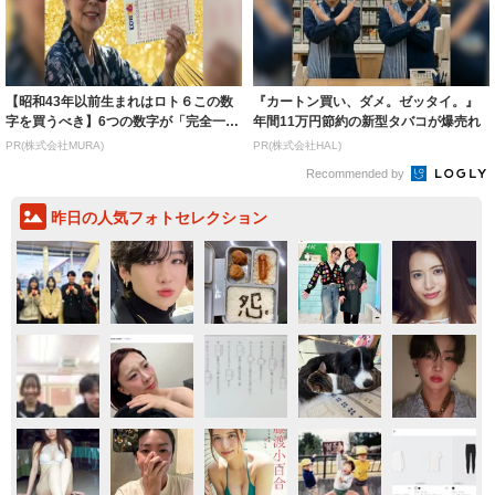
【昭和43年以前生まれはロト６この数
『カートン買い、ダメ。ゼッタイ。』
字を買うべき】6つの数字が「完全一
年間11万円節約の新型タバコが爆売れ
致」する方...
PR(株式会社MURA)
PR(株式会社HAL)
Recommended by
昨日の人気フォトセレクション