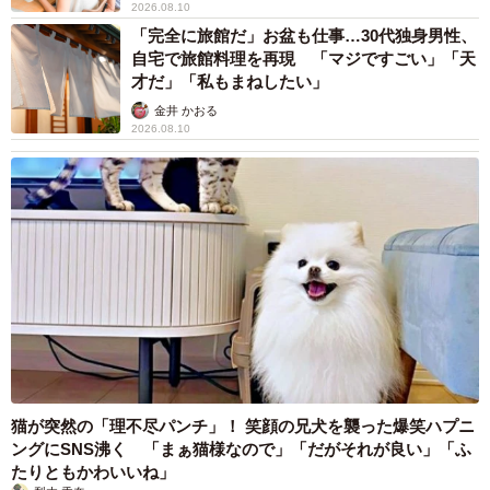
2026.08.10
「完全に旅館だ」お盆も仕事…30代独身男性、
自宅で旅館料理を再現 「マジですごい」「天
才だ」「私もまねしたい」
金井 かおる
2026.08.10
猫が突然の「理不尽パンチ」！ 笑顔の兄犬を襲った爆笑ハプニ
ングにSNS沸く 「まぁ猫様なので」「だがそれが良い」「ふ
たりともかわいいね」