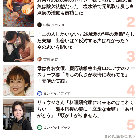
魚は酸欠状態だった 塩水浴で元気取り戻し白
点病の治療も奏功した
中将 タカノリ
「この人しかいない」26歳差の“年の差婚”をし
た夫婦 出会いは？反対する声はなかった？
今の思いを聞いた
古川 諭香
母は有名女優、慶応幼稚舎出身CBCアナのノー
スリーブ姿「育ちの良さが表情に表れてる」
「天使の笑顔」
まいどなメディア
リュウジさん「料理研究家に出来るのはこれく
らい」 熊本応援の姿に「立派な金額」「あり
がとう」「頭が上がりません」
まいどなトピック
６位以降を見る