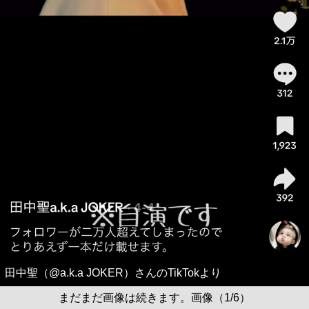
田中聖（@a.k.a JOKER）さんのTikTokより
まだまだ画像は続きます。画像（1/6）