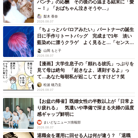
パンチ」の応酬 その後の心温まる結末に「愛
～！」「おばちゃん泣きそうや…」
梨木 香奈
2026.08.07
「ちょっとババロアみたい」パートナーの誕生
日に手作りトートバッグ 完成まで1年 淡い
藍染めに漂うクラゲ よく見ると…「センスす
ごい」
山岡 もと子
2026.08.07
【漫画】大学生息子の「頼れる彼氏」っぷりを
見て母は絶句 「起きなよ、遅刻するよ」っ
て…あなた毎朝私が起こしてますけど？笑
松波 穂乃圭
2026.08.07
【お盆の帰省】既婚女性の半数以上が「日常よ
り疲れる」 気遣いや準備で深まる夫婦の温度
感ギャップ鮮明に
まいどなニュース情報部
2026.08.07
退職金を運用に回せる人は何が違う？ 「退職