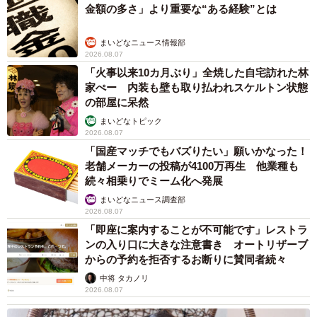
金額の多さ」より重要な“ある経験”とは
まいどなニュース情報部
2026.08.07
「火事以来10カ月ぶり」全焼した自宅訪れた林
家ぺー 内装も壁も取り払われスケルトン状態
の部屋に呆然
まいどなトピック
2026.08.07
「国産マッチでもバズりたい」願いかなった！
老舗メーカーの投稿が4100万再生 他業種も
続々相乗りでミーム化へ発展
まいどなニュース調査部
2026.08.07
「即座に案内することが不可能です」レストラ
ンの入り口に大きな注意書き オートリザーブ
からの予約を拒否するお断りに賛同者続々
中将 タカノリ
2026.08.07