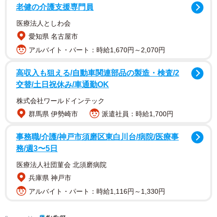
老健の介護支援専門員
医療法人としわ会
愛知県 名古屋市
アルバイト・パート：時給1,670円～2,070円
高収入も狙える/自動車関連部品の製造・検査/2
交替/土日祝休み/車通勤OK
株式会社ワールドインテック
群馬県 伊勢崎市
派遣社員：時給1,700円
SNSでは「永遠のヒーロー永井さん！」「歳を重ねてもか
事務職/介護/神戸市須磨区東白川台/病院/医療事
っこよくて笑顔が素敵です！」「46歳で20歳年下の男と張
務/週3〜5日
り合ってるのが凄まじい」「46歳なの信じれない、、、時
医療法人社団菫会 北須磨病院
止まってるよ、、」「誰か分からんかった」「永井大、カ
兵庫県 神戸市
ッコよすぎるやろ。46歳やで？」などのコメントがあっ
アルバイト・パート：時給1,116円～1,330円
た。