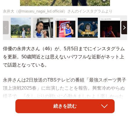
永井大（@masaru_nagai_kd.official）さんのインスタグラムより
俳優の永井大さん（46）が、5月5日までにインスタグラム
を更新。50歳間近とは思えないパワフルな近影がネット上
で話題となっている。
永井さんは2日放送のTBSテレビの
番組「最強スポーツ男子
頂上決戦2025春」に出演したことを報告。
興奮冷めやらぬ
様子で、「久しぶりの戦いに心動きましたよ！楽しかった
ぁー！」「
思いのほかアスリートとしてのトレーニングが
続きを読む
出来ていなかったのですが、まずまずおじさんなりにやれ
ていたのでは！？って自画自賛しています」と奮闘ぶりを
振り返り、
「それじゃいけないのですが、、、」と苦笑い