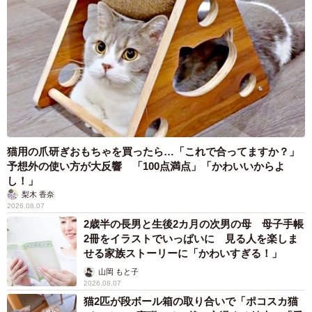
猫用の爪研ぎおもちゃを買ったら…「これで合ってますか？」
予想外の使い方が大反響 「100点満点」「かわいいからよ
し！」
梨木 香奈
2026.08.07
2歳半の長男と生後2カ月の次男の母 母子手帳
2冊をイラストでいっぱいに 見る人を楽しま
せる家族ストーリーに「かわいすぎる！」
山岡 もと子
2026.08.07
猫2匹が段ボール箱の取り合いで「ポコスカ猫