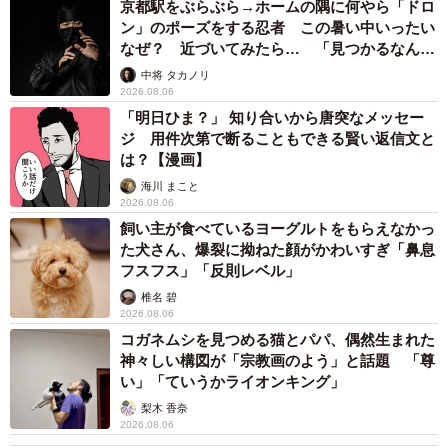
京都駅をぶらぶら→ホームの隅に何やら「ドロ
ン」のポーズをする忍者 この暑い中いったい
なぜ？ 近づいてみたら… 「見つかるなんて
未熟」
中将 タカノリ
2026.08.06
「明日ひま？」 知り合いから唐突なメッセー
ジ 用件次第で断ることもできる賢い返信文と
は？【漫画】
海川 まこと
2026.08.06
飼い主が食べているヨーグルトをもらえなかっ
た犬さん、爆裂に拗ねた顔がかわいすぎ「鼻息
フスフス」「反則レベル」
椎名 碧
2026.08.06
コガネムシを見つめる猫とパパ、偶然生まれた
神々しい構図が「宗教画のよう」と話題 「尊
い」「ていうかライオンキング」
梨木 香奈
2026.08.06