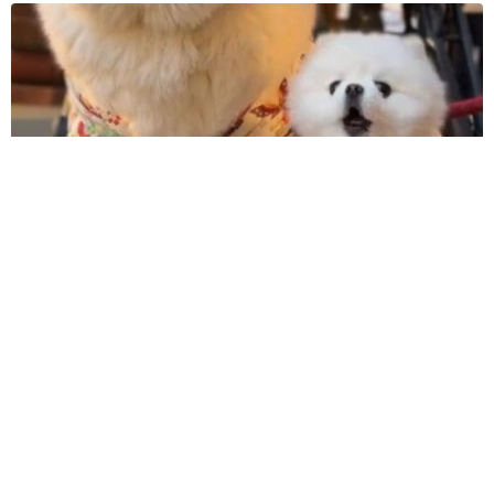
髪をバッサリと切った飼い主が帰宅すると→愛犬たちの反応に
「ワンコ様でも戸惑うのね（笑）」「困り顔がかわいい」
ANNA
2026.08.06
「誰かみたいにならなきゃ」 他人を正解にし
て生きてきた母親 自己主張が苦手な娘に教わ
った大切なこと【漫画】
海川 まこと
2026.08.06