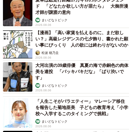
ド 「どなたか欲しい方が居たら」 大御所漫
才師が譲渡の意向
まいどなトピック
2026.08.06
【漫画】「高い家賃を払えるのに、まだ欲し
い？」高級レジデンスの七夕飾り、書かれた願
い事にびっくり 人の欲には終わりがないのか
松波 穂乃圭
2026.08.06
大河出演の39歳俳優 真夏の海で赤銅色の肉体
美を連投 「バッキバキだな」「ばり渋いで
す」
まいどなトピック
2026.08.06
「人生こそがバラエティー」 マレーシア移住
を報告した菊地亜美 子どもの教育考え「小学
校へ入学するこのタイミングで挑戦」
まいどなトピック
2026.08.06