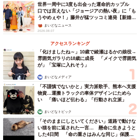
世界一周中に3度も出会った運命的カップル
口では言えない「ジョージアの熱い夜」に「も
うやめぇや！」藤井が猛ツッコミ連発【新婚さ
ん】
まいどなニュース
2026.08.07
アクセスランキング
「化けましたね～」10歳で綾瀬はるかの娘役→
雰囲気ガラリの18歳に成長 「メイクで雰囲気
が」「宝塚に入れそう」
まいどなメディア
「不謹慎でないかと」実力派歌手、熊本へ支援
物資…運搬トラックの車体デザインにためら
い 「痛いほど伝わる」「行動され立派」
まいどなトピック
「そのままにしといてください」道路で動けな
い猫を前に返された一言… 懸命に生きようと
した4日間 「命の重さはみんな同じ」保護団