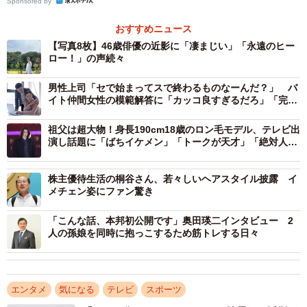
Sponsored by
おすすめニュース
【写真8枚】46歳俳優の近影に「凄まじい」「永遠のヒー
ロー！」の声続々
男性上司「セで始まってスで終わるものなーんだ？」 バ
イト仲間女性の模範解答に「カッコ良すぎるだろ」「完璧
な返し！」
祖父は超大物！身長190cm18歳のロン毛モデル、テレビ出
演し話題に「ばちイケメン」「トークが天才」「絶対人気
出る」
株主優待生活の桐谷さん、若々しいヘアスタイル披露 イ
メチェン姿にファン驚き
「こんな話、本邦初公開です」奥田瑛二インタビュー 2
人の孫娘を同時に抱っこするため筋トレする日々
エンタメ
気になる
テレビ
スポーツ