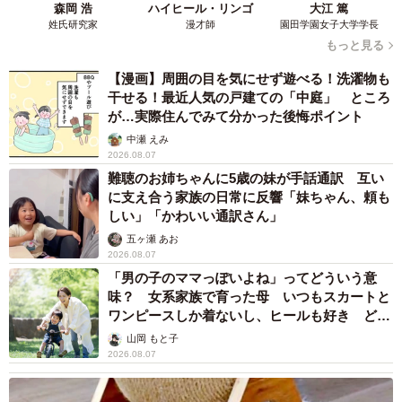
森岡 浩
ハイヒール・リンゴ
大江 篤
姓氏研究家
漫才師
園田学園女子大学学長
もっと見る
【漫画】周囲の目を気にせず遊べる！洗濯物も
干せる！最近人気の戸建ての「中庭」 ところ
が…実際住んでみて分かった後悔ポイント
中瀬 えみ
2026.08.07
難聴のお姉ちゃんに5歳の妹が手話通訳 互い
に支え合う家族の日常に反響「妹ちゃん、頼も
しい」「かわいい通訳さん」
五ヶ瀬 あお
2026.08.07
「男の子のママっぽいよね」ってどういう意
味？ 女系家族で育った母 いつもスカートと
ワンピースしか着ないし、ヒールも好き どの
へんが…
山岡 もと子
2026.08.07