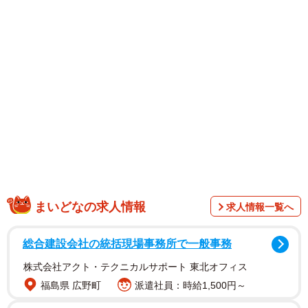
の絵文字まじりにつづった。
中でも跳び箱の19段への挑戦を心待ちにしていたといい、
「19段ってめちゃくちゃ難しいんですよ！」「嬉しかった
です！跳び箱の上にのれたのが！20年前でも難しかったで
すが、20年後に上に乗られたのが嬉しかったです」と喜び
を爆発させた。
また永井さんは「一番は、20年前には結婚もしていないで
すし子供もいなかったのですが、20年後には妻&子供達と
肉体を駆使した番組を家族でみられたのが嬉しくてなりま
まいどなの求人情報
求人情報一覧へ
せん」としみじみと感じ入りながら、「おじさんとしてま
だまだ負けない様に日々、努力しながらパフォーマンスし
総合建設会社の統括現場事務所で一般事務
ていきたいと思います」と投稿を締めくくった。
株式会社アクト・テクニカルサポート 東北オフィス
福島県 広野町
派遣社員：時給1,500円～