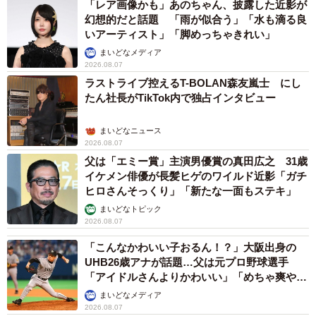
「レア画像かも」あのちゃん、披露した近影が
幻想的だと話題 「雨が似合う」「水も滴る良
いアーティスト」「脚めっちゃきれい」
まいどなメディア
2026.08.07
ラストライブ控えるT-BOLAN森友嵐士 にし
たん社長がTikTok内で独占インタビュー
まいどなニュース
2026.08.07
父は「エミー賞」主演男優賞の真田広之 31歳
イケメン俳優が長髪ヒゲのワイルド近影「ガチ
ヒロさんそっくり」「新たな一面もステキ」
まいどなトピック
2026.08.07
「こんなかわいい子おるん！？」大阪出身の
UHB26歳アナが話題…父は元プロ野球選手
「アイドルさんよりかわいい」「めちゃ爽や
か」
まいどなメディア
2026.08.07