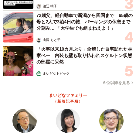
体代表の訴え
渡辺 晴子
72歳父、軽自動車で新潟から四国まで 65歳の
母と2人で3泊4日の旅 パーキングの休憩まで
分刻み… 「大学生でも組まねえよ！」
山岡 もと子
「火事以来10カ月ぶり」全焼した自宅訪れた林
家ぺー 内装も壁も取り払われスケルトン状態
の部屋に呆然
まいどなトピック
６位以降を見る
まいどなファミリー
（新着記事順）