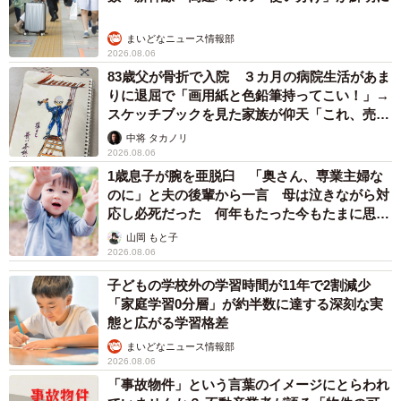
まいどなニュース情報部
2026.08.06
83歳父が骨折で入院 ３カ月の病院生活があま
りに退屈で「画用紙と色鉛筆持ってこい！」→
スケッチブックを見た家族が仰天「これ、売れ
ますよ…」
中将 タカノリ
2026.08.06
1歳息子が腕を亜脱臼 「奥さん、専業主婦な
のに」と夫の後輩から一言 母は泣きながら対
応し必死だった 何年もたった今もたまに思い
出し…
山岡 もと子
2026.08.06
子どもの学校外の学習時間が11年で2割減少
「家庭学習0分層」が約半数に達する深刻な実
態と広がる学習格差
まいどなニュース情報部
2026.08.06
「事故物件」という言葉のイメージにとらわれ