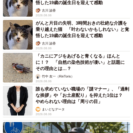
悟した19歳の誕生日を迎えて感動
古川 諭香
2026.08.06
がんと片目の失明、3時間おきの壮絶な介護を
乗り越えた猫 「叶わないかもしれない」と覚
悟した19歳の誕生日を迎えて感動
古川 諭香
2026.08.06
「カニにアジをあげると青くなる」ほんと
に！？ 「自然の染色技術が凄い」と話題に
その理由とは…？
竹中 友一（RinToris）
2026.08.06
誰も求めていない職場の「謎マナー」、「過剰
な挨拶」や「お土産配り」を抑えた1位は？
やめられない理由は「周りの目」
まいどなデータ
2026.08.06