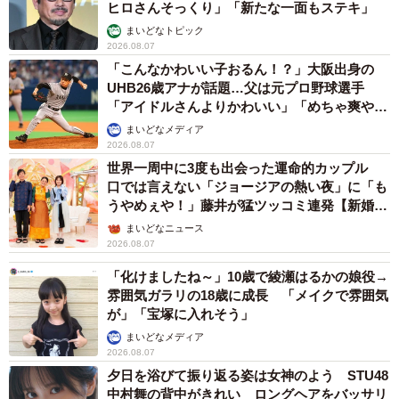
ヒロさんそっくり」「新たな一面もステキ」
まいどなトピック
2026.08.07
「こんなかわいい子おるん！？」大阪出身の
UHB26歳アナが話題…父は元プロ野球選手
「アイドルさんよりかわいい」「めちゃ爽や
か」
まいどなメディア
2026.08.07
世界一周中に3度も出会った運命的カップル
口では言えない「ジョージアの熱い夜」に「も
うやめぇや！」藤井が猛ツッコミ連発【新婚さ
ん】
まいどなニュース
2026.08.07
「化けましたね～」10歳で綾瀬はるかの娘役→
雰囲気ガラリの18歳に成長 「メイクで雰囲気
が」「宝塚に入れそう」
まいどなメディア
2026.08.07
夕日を浴びて振り返る姿は女神のよう STU48
中村舞の背中がきれい ロングヘアをバッサリ