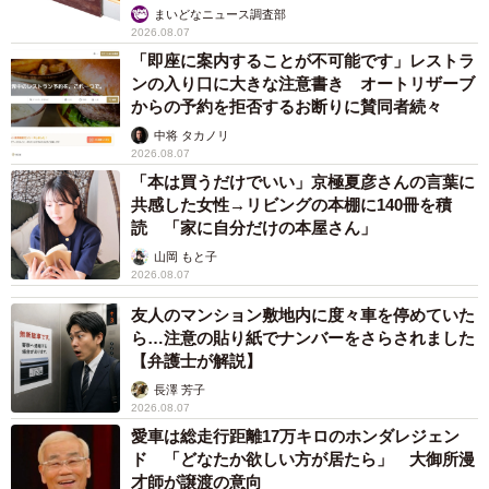
まいどなニュース調査部
2026.08.07
「即座に案内することが不可能です」レストラ
ンの入り口に大きな注意書き オートリザーブ
からの予約を拒否するお断りに賛同者続々
中将 タカノリ
2026.08.07
「本は買うだけでいい」京極夏彦さんの言葉に
共感した女性→リビングの本棚に140冊を積
読 「家に自分だけの本屋さん」
山岡 もと子
2026.08.07
友人のマンション敷地内に度々車を停めていた
ら…注意の貼り紙でナンバーをさらされました
【弁護士が解説】
長澤 芳子
2026.08.07
愛車は総走行距離17万キロのホンダレジェン
ド 「どなたか欲しい方が居たら」 大御所漫
才師が譲渡の意向