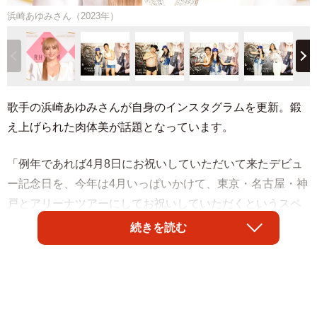
浜崎あゆみさん（2023年）
歌手の浜崎あゆみさんが自身のインスタグラムを更新。鍛
え上げられた肉体美が話題となっています。
「例年であれば4月8日にお祝いしていただいて来たデビュ
ー記念日を、今年は4月いっぱいかけて、東京・名古屋・神
戸とアリーナツアーにしてお祝いしていただくというスペ
シャルなプレゼントをいただき感無量です」と、現在開催
続きを読む
中の全国ツアー「ayumi hamasaki JAPAN TOUR 2026 -
Scapegoat-」のステージでのショットやオフショットなど
を複数枚アップした浜崎さん。