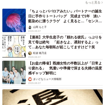
もっと見る
「ちょっとババロアみたい」パートナーの誕生
日に手作りトートバッグ 完成まで1年 淡い
藍染めに漂うクラゲ よく見ると…「センスす
ごい」
山岡 もと子
2026.08.07
【漫画】大学生息子の「頼れる彼氏」っぷりを
見て母は絶句 「起きなよ、遅刻するよ」っ
て…あなた毎朝私が起こしてますけど？笑
松波 穂乃圭
2026.08.07
【お盆の帰省】既婚女性の半数以上が「日常よ
り疲れる」 気遣いや準備で深まる夫婦の温度
感ギャップ鮮明に
まいどなニュース情報部
2026.08.07