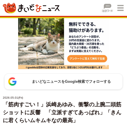
まいどなニュースをGoogle検索でフォローする
2026.05.01(Fri)
「筋肉すごい！」浜崎あゆみ、衝撃の上腕二頭筋
ショットに反響 「立派すぎてあっぱれ」「きん
に君くらいムキムキなの最高」