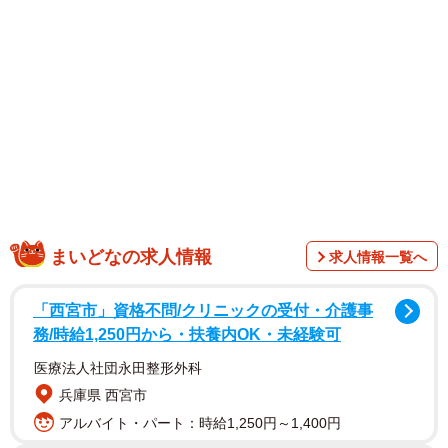
続けて「最終日は、TAからのevolutionのサプライズプレゼ
ント」「そして、なかやまきんに君(登場の大歓声やばかっ
た！)」「ひょっこりはん(ダルマ成功して良かった笑)」
「ゆってぃ(同じ高校の先輩は終演後の方が饒舌でした、ナ
イショにしておきます笑笑)」「そしてザコシショウ様の生
ハンマーカンマー」と様々なゲストが登場したことを報告
しました。
まいどなの求人情報
求人情報一覧へ
「西宮市」資格不問/クリニックの受付・介護事
務/時給1,250円から・扶養内OK・未経験可
医療法人社団永田整形外科
兵庫県 西宮市
アルバイト・パート：時給1,250円～1,400円