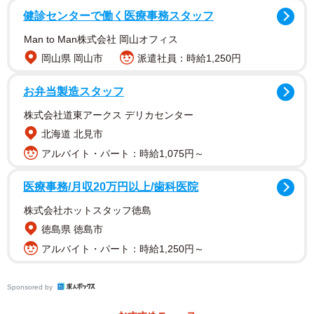
健診センターで働く医療事務スタッフ
大きな花束をもらう姿やお笑い芸人とのショットが公開さ
Man to Man株式会社 岡山オフィス
れる中、筋肉芸人・なかやまきんに君との2ショットで、浜
岡山県 岡山市
派遣社員：時給1,250円
崎さんのノースリーブから大胆に露わになった鍛え上げら
お弁当製造スタッフ
れた上腕二頭筋に注目が集まりました。
株式会社道東アークス デリカセンター
また、なかやまきんに君もインスタグラムにて「浜崎あゆ
北海道 北見市
みさん28周年ツアーライブに出演させていただきました」
アルバイト・パート：時給1,075円～
と投稿。「浜崎さんの三角筋から上腕二頭筋のラインが凄
医療事務/月収20万円以上/歯科医院
かったです」とつづり、「浜崎さんとは、同じ福岡出身、
同級生、そして同じ上腕二頭筋のライン」と説明しまし
株式会社ホットスタッフ徳島
た。ハッシュタグには「キャー同じ上腕二頭筋のラインな
徳島県 徳島市
のステキー」と書いており、SNS上では「あゆの筋肉立派
アルバイト・パート：時給1,250円～
すぎてあっぱれ」「きんに君くらいムキムキなの最高」
「筋肉すごい！」「パワーー！！」「めっちゃムキムキや
Sponsored by
ん！」「全然負けてない筋力」「あゆの力こぶがすごい」