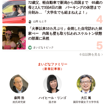
72歳父、軽自動車で新潟から四国まで 65歳の
母と2人で3泊4日の旅 パーキングの休憩まで
分刻み… 「大学生でも組まねえよ！」
山岡 もと子
「火事以来10カ月ぶり」全焼した自宅訪れた林
家ぺー 内装も壁も取り払われスケルトン状態
の部屋に呆然
まいどなトピック
６位以降を見る
まいどなファミリー
（新着記事順）
森岡 浩
ハイヒール・リンゴ
大江 篤
姓氏研究家
漫才師
園田学園女子大学学長