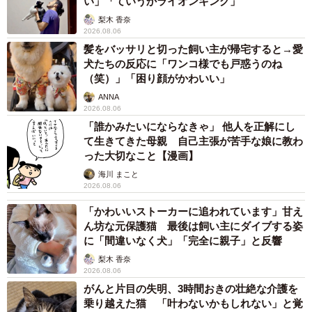
い」「ていうかライオンキング」
梨木 香奈
2026.08.06
髪をバッサリと切った飼い主が帰宅すると→愛
犬たちの反応に「ワンコ様でも戸惑うのね
（笑）」「困り顔がかわいい」
ANNA
2026.08.06
「誰かみたいにならなきゃ」 他人を正解にし
て生きてきた母親 自己主張が苦手な娘に教わ
った大切なこと【漫画】
海川 まこと
2026.08.06
「かわいいストーカーに追われています」甘え
ん坊な元保護猫 最後は飼い主にダイブする姿
に「間違いなく犬」「完全に親子」と反響
梨木 香奈
2026.08.06
がんと片目の失明、3時間おきの壮絶な介護を
乗り越えた猫 「叶わないかもしれない」と覚