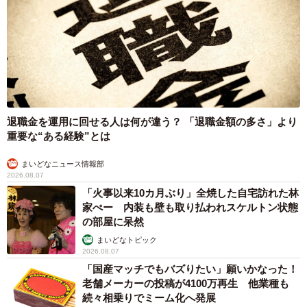
退職金を運用に回せる人は何が違う？ 「退職金額の多さ」より
重要な“ある経験”とは
まいどなニュース情報部
2026.08.07
「火事以来10カ月ぶり」全焼した自宅訪れた林
家ぺー 内装も壁も取り払われスケルトン状態
の部屋に呆然
まいどなトピック
2026.08.07
「国産マッチでもバズりたい」願いかなった！
老舗メーカーの投稿が4100万再生 他業種も
続々相乗りでミーム化へ発展