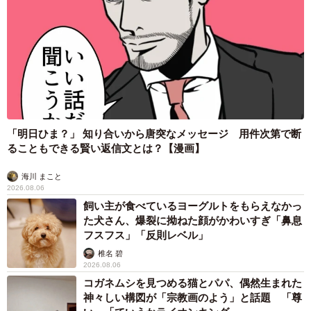
「明日ひま？」 知り合いから唐突なメッセージ 用件次第で断
ることもできる賢い返信文とは？【漫画】
海川 まこと
2026.08.06
飼い主が食べているヨーグルトをもらえなかっ
た犬さん、爆裂に拗ねた顔がかわいすぎ「鼻息
フスフス」「反則レベル」
椎名 碧
2026.08.06
コガネムシを見つめる猫とパパ、偶然生まれた
神々しい構図が「宗教画のよう」と話題 「尊