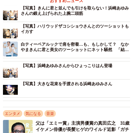
おすすめニュース
「え！あゆ筋肉素敵！！」などの声が寄せられました。
【写真】きんに君と並んでも引けを取らない！浜崎あゆみ
さんの鍛え上げられた上腕二頭筋
【写真】ハリウッドザコシショウさんとのツーショットも
イカす
白ティーペアルックで肩を密着…も、もしかして？ なか
やまきんに君と美女のツーショットにネット騒然 「結婚
報告かと」「ユニクロのCMみたい」
【写真】浜崎あゆみさんからひょっこりはん登場
【写真】大きな花束を手渡される浜崎あゆみさん
エンタメ
気になる
音楽
父は「エミー賞」主演男優賞の真田広之 31歳
イケメン俳優が長髪ヒゲのワイルド近影「ガチ