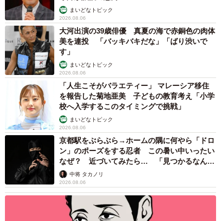
まいどなトピック
2026.08.06
大河出演の39歳俳優 真夏の海で赤銅色の肉体
美を連投 「バッキバキだな」「ばり渋いで
す」
まいどなトピック
2026.08.06
「人生こそがバラエティー」 マレーシア移住
を報告した菊地亜美 子どもの教育考え「小学
校へ入学するこのタイミングで挑戦」
まいどなトピック
2026.08.06
京都駅をぶらぶら→ホームの隅に何やら「ドロ
ン」のポーズをする忍者 この暑い中いったい
なぜ？ 近づいてみたら… 「見つかるなんて
未熟」
中将 タカノリ
2026.08.06