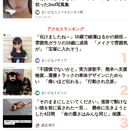
切った2nd写真集
まいどなニュースエンタメ部
2026.08.06
アクセスランキング
「化けましたね～」10歳で綾瀬はるかの娘役→
雰囲気ガラリの18歳に成長 「メイクで雰囲気
が」「宝塚に入れそう」
まいどなメディア
「不謹慎でないかと」実力派歌手、熊本へ支援
物資…運搬トラックの車体デザインにためら
い 「痛いほど伝わる」「行動され立派」
まいどなトピック
「そのままにしといてください」道路で動けな
い猫を前に返された一言… 懸命に生きようと
した4日間 「命の重さはみんな同じ」保護団
体代表の訴え
渡辺 晴子