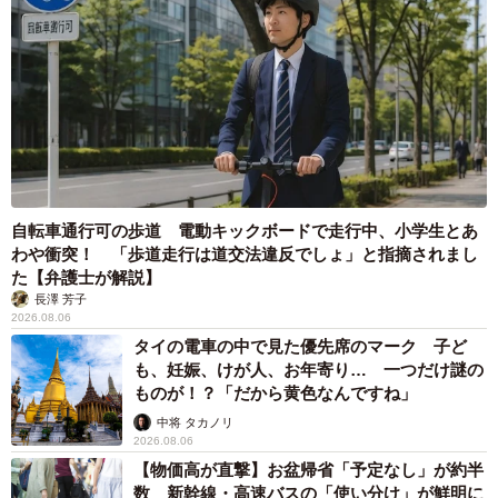
自転車通行可の歩道 電動キックボードで走行中、小学生とあ
わや衝突！ 「歩道走行は道交法違反でしょ」と指摘されまし
た【弁護士が解説】
長澤 芳子
2026.08.06
タイの電車の中で見た優先席のマーク 子ど
も、妊娠、けが人、お年寄り… 一つだけ謎の
ものが！？「だから黄色なんですね」
中将 タカノリ
2026.08.06
【物価高が直撃】お盆帰省「予定なし」が約半
数 新幹線・高速バスの「使い分け」が鮮明に