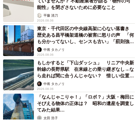
ていませんか？ 不動産業者が語る「物件の可
能性」を閉ざさないために必要なこと
平藤 清刀
2026.08.06
東京・千代田区の中央線高架に心ない落書き
歴史ある昌平橋架道橋の被害に怒りの声 「何
も分かってないし、センスも古い」「罰則強化
して」
中将 タカノリ
2026.08.06
もしかすると「下山ダッシュ」 リニア中央新
幹線の長野県駅 在来線との乗り継ぎなし→な
ら走れば間に合うんじゃない？ 惜しい位置関
係が反響
中将 タカノリ
2026.08.06
「なんじゃこりゃ！」「ロボ？」大阪・梅田に
そびえる物体の正体は？ 昭和の遺産を調査し
てみた結果…
太田 浩子
2026.08.06