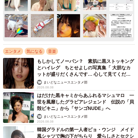
エンタメ
気になる
音楽
もしかしてノーパン？ 素肌に黒ストッキング
とハイレグ ちとせよしの写真集「 大胆なカ
ットが盛りだくさんです… 心して見てくださ
い」
まいどなニュースエンタメ部
2026.08.08
はだけた黒キャミからあふれるマシュマロ 一
世を風靡したグラビアレジェンド 伝説の「貝
殻ビキニ」から「サンゴNUDE」へ
まいどなニュースエンタメ部
2026.08.08
韓国グラドルの第一人者ピョ・ウンジ メイド
風シャツで胸の下がちらり 愛らしさとセクシ