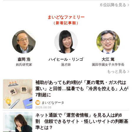
６位以降を見る
まいどなファミリー
（新着記事順）
森岡 浩
ハイヒール・リンゴ
大江 篤
姓氏研究家
漫才師
園田学園女子大学学長
もっと見る
補助があっても約9割が「夏の電気・ガス代は
重い」と回答…猛暑でも「冷房を控える」人が
7割超に
まいどなデータ
2026.08.08
ネット通販で「運営者情報」を見る人は約8
割 信頼できるサイト・怪しいサイトの判断基
準とは？