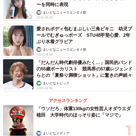
ーを同時に表現
まいどなニュースエンタメ部
2026.08.08
愛されボディ包むまぶしい三角ビキニ 幼児プ
ールでむぎゅっポーズ STU48甲斐心愛、2年
ぶり水着グラビア
まいどなニュースエンタメ部
2026.08.08
「だんだん時代劇俳優みたく…」国民的バンド
の55歳ボーカリスト 競馬界の57歳レジェンド
らとの「夏祭り満喫ショット」に驚きの声続々
まいどなトピック
2026.08.08
アクセスランキング
「ウソだろ」体重130kgの女性芸人オダウエダ
植田 大学時代のほっそり姿に「マジで」
まいどなメディア