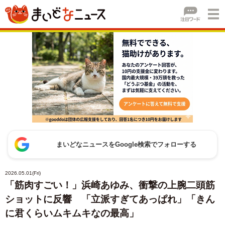
まいどなニュースをGoogle検索でフォローする
2026.05.01(Fri)
「筋肉すごい！」浜崎あゆみ、衝撃の上腕二頭筋
ショットに反響 「立派すぎてあっぱれ」「きん
に君くらいムキムキなの最高」