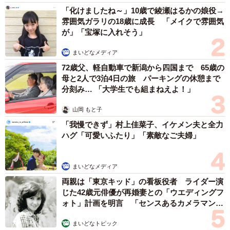
「化けましたね～」10歳で綾瀬はるかの娘役→
雰囲気ガラリの18歳に成長 「メイクで雰囲気
が」「宝塚に入れそう」
まいどなメディア
72歳父、軽自動車で新潟から四国まで 65歳の
母と2人で3泊4日の旅 パーキングの休憩まで
分刻み… 「大学生でも組まねえよ！」
山岡 もと子
「我慢できず」村上佳菜子、イケメン夫と全力
ハグ「可愛いふたり」「素敵なご夫婦」
まいどなメディア
両親は「東京キッド」の看板役者 ライダー演
じた42歳元俳優が再婚妻との「ウエディングフ
ォト」計画を明言 「センスあるカメラマン求
む」
まいどなトピック