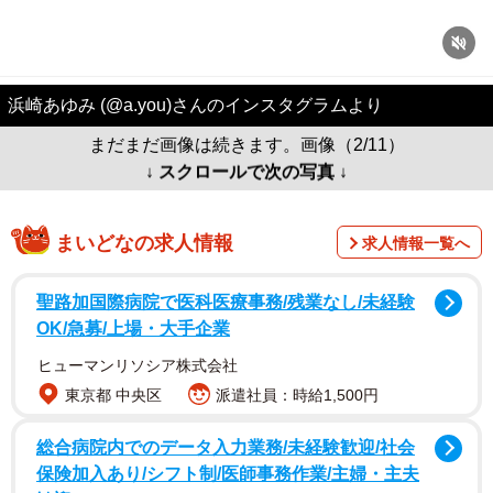
浜崎あゆみ (@a.you)さんのインスタグラムより
まだまだ画像は続きます。画像（2/11）
↓ スクロールで次の写真 ↓
まいどなの求人情報
求人情報一覧へ
聖路加国際病院で医科医療事務/残業なし/未経験
OK/急募/上場・大手企業
ヒューマンリソシア株式会社
東京都 中央区
派遣社員：時給1,500円
総合病院内でのデータ入力業務/未経験歓迎/社会
保険加入あり/シフト制/医師事務作業/主婦・主夫