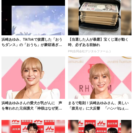
浜崎あゆみ、TikTokで披露した「おう
【当選した人が暴露】宝くじ運が動く
ちダンス」の「おうち」が豪邸過ぎる
時、必ずある前触れ
と話題
PR(合同会社デジタルファーム )
浜崎あゆみさんの愛犬が乳がんに 声
まるで彫刻！浜崎あゆみさん、美しい
を奪われた元保護犬「神様はなぜ更に
「腹見せ」に大反響 「ハンパねぇぇ
この子にこん...
ぇぇぇ〜」「...