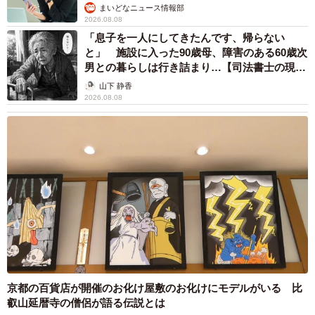
まいどなニュース情報部
2026.08.08
「息子を一人にしてきたんです、帰らない
と」 施設に入った90歳母、障害のある60歳次
男との暮らしは行き詰まり…【司法書士の現場
から】
山下 静香
2026.08.08
京都の百貨店が開催のお化け屋敷のお化けにモデルがいる 比
叡山延暦寺の僧侶が語る伝説とは