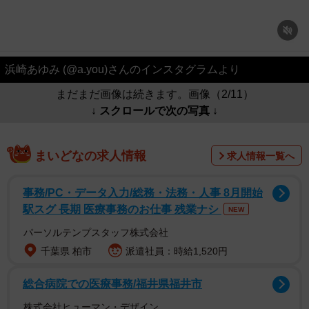
浜崎あゆみ (@a.you)さんのインスタグラムより
まだまだ画像は続きます。画像（2/11）
↓ スクロールで次の写真 ↓
まいどなの求人情報
求人情報一覧へ
事務/PC・データ入力/総務・法務・人事 8月開始
駅スグ 長期 医療事務のお仕事 残業ナシ
NEW
パーソルテンプスタッフ株式会社
千葉県 柏市
派遣社員：時給1,520円
総合病院での医療事務/福井県福井市
株式会社ヒューマン・デザイン