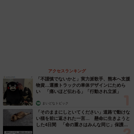
「不謹慎でないかと」実力派歌手、熊本へ支援
物資…運搬トラックの車体デザインにためら
い 「痛いほど伝わる」「行動され立派」
まいどなトピック
「そのままにしといてください」道路で動けな
い猫を前に返された一言… 懸命に生きようと
した4日間 「命の重さはみんな同じ」保護団
体代表の訴え
渡辺 晴子
72歳父、軽自動車で新潟から四国まで 65歳の
母と2人で3泊4日の旅 パーキングの休憩まで
分刻み… 「大学生でも組まねえよ！」
山岡 もと子
愛車は総走行距離17万キロのホンダレジェン
ド 「どなたか欲しい方が居たら」 大御所漫
才師が譲渡の意向
まいどなトピック