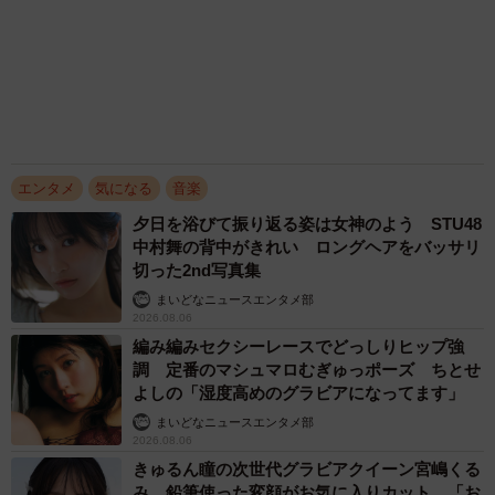
まいどなニュースエンタメ部
2026.08.06
編み編みセクシーレースでどっしりヒップ強
調 定番のマシュマロむぎゅっポーズ ちとせ
よしの「湿度高めのグラビアになってます」
まいどなニュースエンタメ部
2026.08.06
きゅるん瞳の次世代グラビアクイーン宮嶋くる
み 鉛筆使った変顔がお気に入りカット 「お
腹が出ないように…」とコメントもキュート
まいどなニュースエンタメ部
2026.08.06
愛車は総走行距離17万キロのホンダレジェン
ド 「どなたか欲しい方が居たら」 大御所漫
才師が譲渡の意向