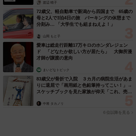
83歳父が骨折で入院 ３カ月の病院生活があま
りに退屈で「画用紙と色鉛筆持ってこい！」→
スケッチブックを見た家族が仰天「これ、売れ
ますよ…」
中将 タカノリ
６位以降を見る
まいどなファミリー
（新着記事順）