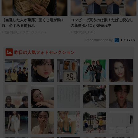
【当選した人が暴露】宝くじ運が動く
コンビニで買うのは損！たばこ税なし
時、必ずある前触れ
の新型タバコが爆売れ中
PR(合同会社デジタルファーム )
PR(株式会社HAL)
Recommended by
昨日の人気フォトセレクション