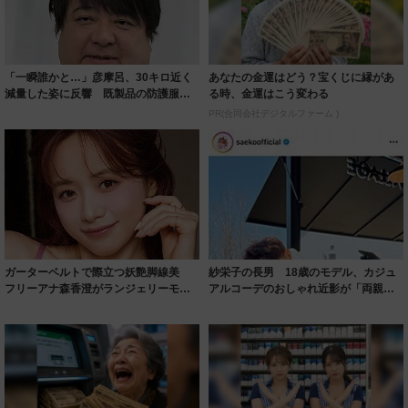
「一瞬誰かと…」彦摩呂、30キロ近く
あなたの金運はどう？宝くじに縁があ
減量した姿に反響 既製品の防護服が
る時、金運はこう変わる
着られると...
PR(合同会社デジタルファーム )
ガーターベルトで際立つ妖艶脚線美
紗栄子の長男 18歳のモデル、カジュ
フリーアナ森香澄がランジェリーモデ
アルコーデのおしゃれ近影が「両親の
ルに ｢PE...
いいとこ取...