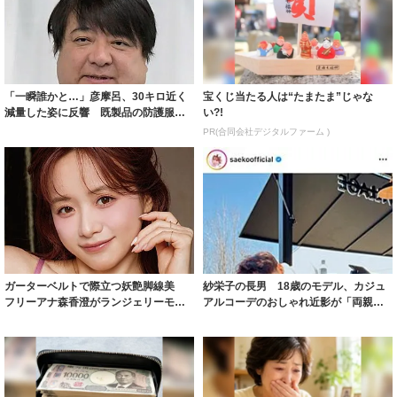
「一瞬誰かと…」彦摩呂、30キロ近く
宝くじ当たる人は“たまたま”じゃな
減量した姿に反響 既製品の防護服が
い?!
着られると...
PR(合同会社デジタルファーム )
ガーターベルトで際立つ妖艶脚線美
紗栄子の長男 18歳のモデル、カジュ
フリーアナ森香澄がランジェリーモデ
アルコーデのおしゃれ近影が「両親の
ルに ｢PE...
いいとこ取...