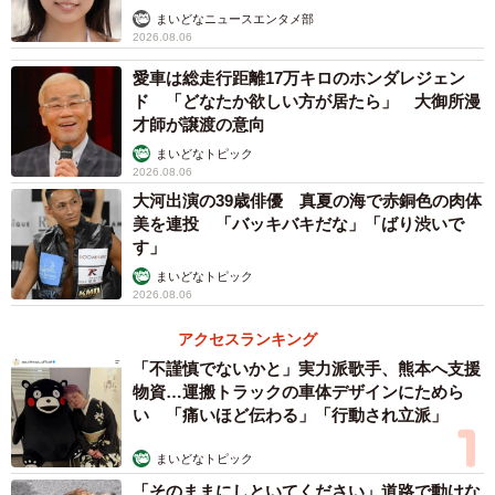
まいどなニュースエンタメ部
2026.08.06
愛車は総走行距離17万キロのホンダレジェン
ド 「どなたか欲しい方が居たら」 大御所漫
才師が譲渡の意向
まいどなトピック
2026.08.06
大河出演の39歳俳優 真夏の海で赤銅色の肉体
美を連投 「バッキバキだな」「ばり渋いで
す」
まいどなトピック
2026.08.06
アクセスランキング
「不謹慎でないかと」実力派歌手、熊本へ支援
物資…運搬トラックの車体デザインにためら
い 「痛いほど伝わる」「行動され立派」
まいどなトピック
「そのままにしといてください」道路で動けな