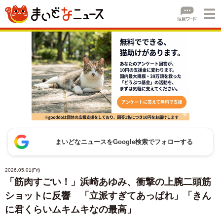
まいどなニュースをGoogle検索でフォローする
2026.05.01(Fri)
「筋肉すごい！」浜崎あゆみ、衝撃の上腕二頭筋
ショットに反響 「立派すぎてあっぱれ」「きん
に君くらいムキムキなの最高」