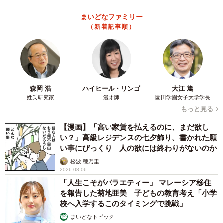
まいどなファミリー
（新着記事順）
森岡 浩
ハイヒール・リンゴ
大江 篤
姓氏研究家
漫才師
園田学園女子大学学長
もっと見る
【漫画】「高い家賃を払えるのに、まだ欲し
い？」高級レジデンスの七夕飾り、書かれた願
い事にびっくり 人の欲には終わりがないのか
松波 穂乃圭
2026.08.06
「人生こそがバラエティー」 マレーシア移住
を報告した菊地亜美 子どもの教育考え「小学
校へ入学するこのタイミングで挑戦」
まいどなトピック