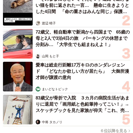
い猫を前に返された一言… 懸命に生きようと
した4日間 「命の重さはみんな同じ」保護団
体代表の訴え
渡辺 晴子
72歳父、軽自動車で新潟から四国まで 65歳の
母と2人で3泊4日の旅 パーキングの休憩まで
分刻み… 「大学生でも組まねえよ！」
山岡 もと子
愛車は総走行距離17万キロのホンダレジェン
ド 「どなたか欲しい方が居たら」 大御所漫
才師が譲渡の意向
まいどなトピック
83歳父が骨折で入院 ３カ月の病院生活があま
りに退屈で「画用紙と色鉛筆持ってこい！」→
スケッチブックを見た家族が仰天「これ、売れ
ますよ…」
中将 タカノリ
６位以降を見る