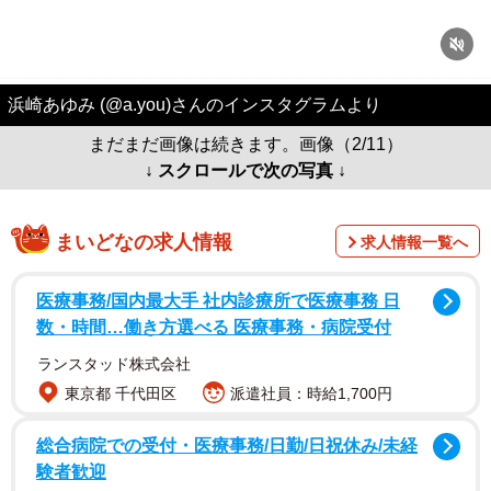
浜崎あゆみ (@a.you)さんのインスタグラムより
まだまだ画像は続きます。画像（2/11）
↓ スクロールで次の写真 ↓
まいどなの求人情報
求人情報一覧へ
医療事務/国内最大手 社内診療所で医療事務 日
数・時間…働き方選べる 医療事務・病院受付
ランスタッド株式会社
東京都 千代田区
派遣社員：時給1,700円
総合病院での受付・医療事務/日勤/日祝休み/未経
験者歓迎