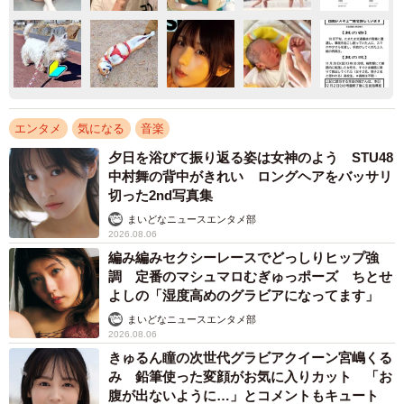
エンタメ
気になる
音楽
夕日を浴びて振り返る姿は女神のよう STU48
中村舞の背中がきれい ロングヘアをバッサリ
切った2nd写真集
まいどなニュースエンタメ部
2026.08.06
編み編みセクシーレースでどっしりヒップ強
調 定番のマシュマロむぎゅっポーズ ちとせ
よしの「湿度高めのグラビアになってます」
まいどなニュースエンタメ部
2026.08.06
きゅるん瞳の次世代グラビアクイーン宮嶋くる
み 鉛筆使った変顔がお気に入りカット 「お
腹が出ないように…」とコメントもキュート