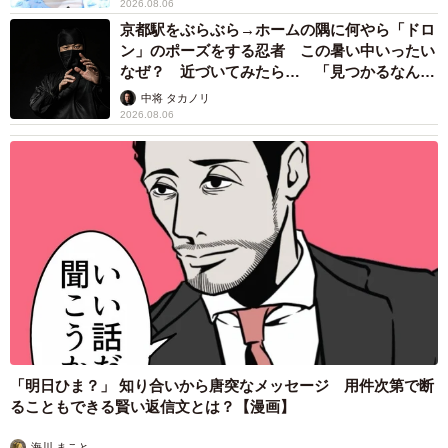
2026.08.06
京都駅をぶらぶら→ホームの隅に何やら「ドロ
ン」のポーズをする忍者 この暑い中いったい
なぜ？ 近づいてみたら… 「見つかるなんて
未熟」
中将 タカノリ
2026.08.06
「明日ひま？」 知り合いから唐突なメッセージ 用件次第で断
ることもできる賢い返信文とは？【漫画】
海川 まこと