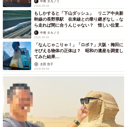
まいどなメディア
2026.08.05
「ふざけてません…真剣です」京都の老舗和菓
子店 次はカブトムシの幼虫 職人が手がけた
ゲテモノ和菓子 見事な造形に「気持ち悪いく
らいリアル」
中将 タカノリ
2026.08.05
【漫画】中学受験のリアル「あの子、最近見な
いね」…御三家を目指していたはずの家庭が消
えていく 限界を迎えた子を目の当りに
松波 穂乃圭
2026.08.05
市販薬のオーバードーズ対策で改正薬機法が5
月に施行、かぜ薬を購入した人の約6割が「法
改正を認知」乱用防止の指定成分とは？
まいどなニュース情報部
2026.08.05
紗栄子の長男 18歳のモデル、カジュアルコー
デのおしゃれ近影が「両親のいいとこ取りの美