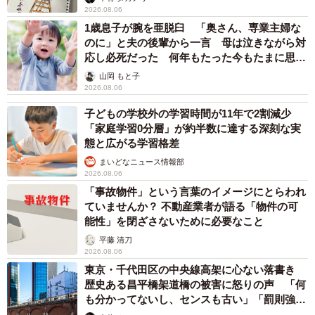
→最後は不正送金…求められる「だまされる前
提」の対策
井二 かける
2026.08.06
重みも歴史もズッシリ…出雲大社の日本最大級
「大しめ縄」が8年ぶり掛けかえ 伝統の「大
撚り合わせ」が28万回超再生「ほんとに圧巻」
まいどなニュース調査部
2026.08.06
「これ全部長野県」海外のような絶景ショット
に感動と反響「離れてからいいところだったん
だって気づいた」
行橋 友
2026.08.06
「ミステリーの女王」と呼ばれた作家の娘は
「2時間サスペンスの女王」 聞いていたのと
違う血液型に「私は誰の子なの？」【徹子の部
屋】
まいどなニュース
2026.08.06
「わぁ…姐さん…」「永遠にお美しい」 大女
優岩下志麻さん、写真家のインスタに登場