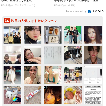
る時、金運はこう変わる
字を買うべき】6つの数字が「完全一
致」する方...
PR(合同会社デジタルファーム )
PR(株式会社MURA)
Recommended by
昨日の人気フォトセレクション