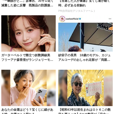
「一瞬誰かと…」彦摩呂、30キロ近く
【当選した人が暴露】宝くじ運が動く
減量した姿に反響 既製品の防護服が
時、必ずある前触れ
着られると...
PR(合同会社デジタルファーム )
ガーターベルトで際立つ妖艶脚線美
紗栄子の長男 18歳のモデル、カジュ
フリーアナ森香澄がランジェリーモデ
アルコーデのおしゃれ近影が「両親の
ルに ｢PE...
いいとこ取...
あなたの金運はどう？宝くじに縁があ
【昭和43年以前生まれはロト６この数