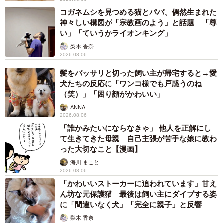
中将 タカノリ
2026.08.06
【物価高が直撃】お盆帰省「予定なし」が約半
数 新幹線・高速バスの「使い分け」が鮮明に
まいどなニュース情報部
2026.08.06
83歳父が骨折で入院 ３カ月の病院生活があま
りに退屈で「画用紙と色鉛筆持ってこい！」→
スケッチブックを見た家族が仰天「これ、売れ
ますよ…」
中将 タカノリ
2026.08.06
1歳息子が腕を亜脱臼 「奥さん、専業主婦な
のに」と夫の後輩から一言 母は泣きながら対
応し必死だった 何年もたった今もたまに思い
出し…
山岡 もと子
2026.08.06
子どもの学校外の学習時間が11年で2割減少
「家庭学習0分層」が約半数に達する深刻な実
態と広がる学習格差