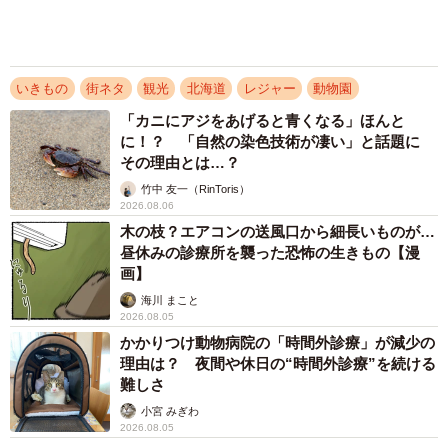
きててすごい」 珍しい魚が続出、その後
は……
谷町 邦子
2026.08.05
「言わなくても分かるでしょ」 小さな言い争
いが絶えなかった夫婦に訪れた変化 あなたを
迎えてから相手を思う気持ちを取り戻せた【漫
画】
海川 まこと
2026.08.04
アクセスランキング
「不謹慎でないかと」実力派歌手、熊本へ支援
物資…運搬トラックの車体デザインにためら
い 「痛いほど伝わる」「行動され立派」
まいどなトピック
「そのままにしといてください」道路で動けな
い猫を前に返された一言… 懸命に生きようと
した4日間 「命の重さはみんな同じ」保護団
体代表の訴え
渡辺 晴子