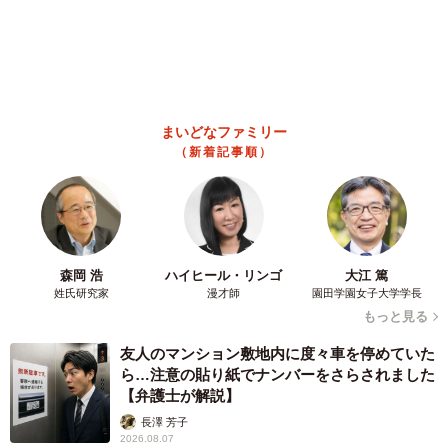
中将 タカノリ
2026.08.06
「明日ひま？」 知り合いから唐突なメッセー
ジ 用件次第で断ることもできる賢い返信文と
は？【漫画】
海川 まこと
2026.08.06
飼い主が食べているヨーグルトをもらえなかっ
た犬さん、爆裂に拗ねた顔がかわいすぎ「鼻息
フスフス」「反則レベル」
椎名 碧
2026.08.06
コガネムシを見つめる猫とパパ、偶然生まれた
神々しい構図が「宗教画のよう」と話題 「尊
い」「ていうかライオンキング」
梨木 香奈
2026.08.06
髪をバッサリと切った飼い主が帰宅すると→愛
犬たちの反応に「ワンコ様でも戸惑うのね
（笑）」「困り顔がかわいい」