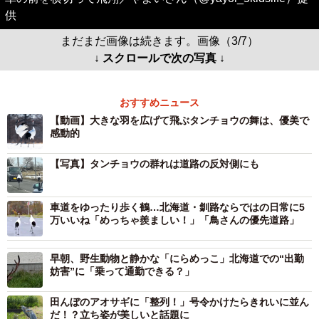
供
まだまだ画像は続きます。画像（3/7）
↓ スクロールで次の写真 ↓
おすすめニュース
【動画】大きな羽を広げて飛ぶタンチョウの舞は、優美で
感動的
【写真】タンチョウの群れは道路の反対側にも
車道をゆったり歩く鶴…北海道・釧路ならではの日常に5
万いいね「めっちゃ羨ましい！」「鳥さんの優先道路」
早朝、野生動物と静かな「にらめっこ」北海道での“出勤
妨害”に「乗って通勤できる？」
田んぼのアオサギに「整列！」号令かけたらきれいに並ん
だ！？立ち姿が美しいと話題に