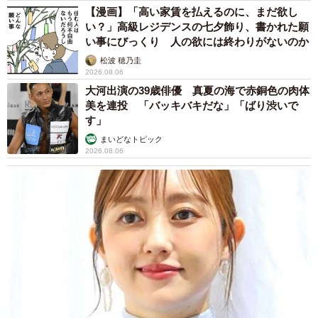
ANNA
2026.08.06
「誰かみたいにならなきゃ」 他人を正解にし
て生きてきた母親 自己主張が苦手な娘に教わ
った大切なこと【漫画】
海川 まこと
2026.08.06
「かわいいストーカーに追われています」甘え
ん坊な元保護猫 最後は飼い主にダイブする姿
に「間違いなく犬」「完全に親子」と反響
梨木 香奈
2026.08.06
がんと片目の失明、3時間おきの壮絶な介護を
乗り越えた猫 「叶わないかもしれない」と覚
悟した19歳の誕生日を迎えて感動
古川 諭香
2026.08.06
誰も求めていない職場の「謎マナー」、「過剰
な挨拶」や「お土産配り」を抑えた1位は？
やめられない理由は「周りの目」