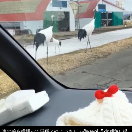
車の前を横切って飛翔／やよいさん（@yayoi_5kidslife）提