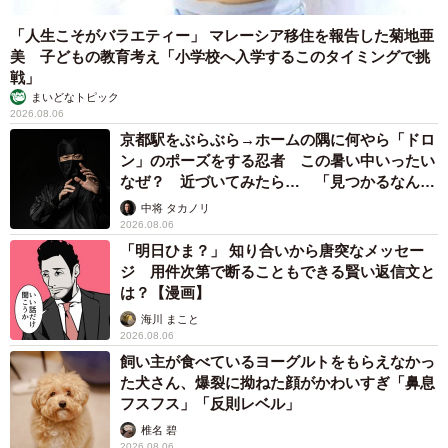
まいどなデータ
2026.08.06
自転車通行可の歩道 電動キックボードで走行中、小学生とあ
わや衝突！ 「歩道走行は道交法違反でしょ」と指摘されまし
た【弁護士が解説】
長澤 芳子
2026.08.06
タイの電車の中で見た優先席のマーク 子ど
も、妊娠、けが人、お年寄り… 一つだけ謎の
ものが！？「だから黄色なんですね」