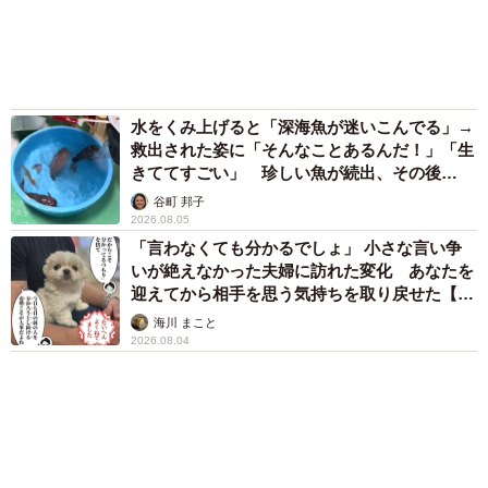
72歳父、軽自動車で新潟から四国まで 65歳の
母と2人で3泊4日の旅 パーキングの休憩まで
分刻み… 「大学生でも組まねえよ！」
山岡 もと子
愛車は総走行距離17万キロのホンダレジェン
ド 「どなたか欲しい方が居たら」 大御所漫
才師が譲渡の意向
まいどなトピック
83歳父が骨折で入院 ３カ月の病院生活があま
りに退屈で「画用紙と色鉛筆持ってこい！」→
スケッチブックを見た家族が仰天「これ、売れ
ますよ…」
中将 タカノリ
６位以降を見る
まいどなファミリー
（新着記事順）