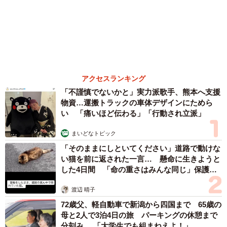
森岡 浩
ハイヒール・リンゴ
大江 篤
姓氏研究家
漫才師
園田学園女子大学学長
もっと見る
友人のマンション敷地内に度々車を停めていた
ら…注意の貼り紙でナンバーをさらされました
【弁護士が解説】
長澤 芳子
2026.08.07
【漫画】「高い家賃を払えるのに、まだ欲し
い？」高級レジデンスの七夕飾り、書かれた願
い事にびっくり 人の欲には終わりがないのか
松波 穂乃圭
2026.08.06
大河出演の39歳俳優 真夏の海で赤銅色の肉体
美を連投 「バッキバキだな」「ばり渋いで
す」
まいどなトピック