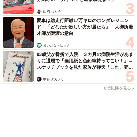
2026.08.06
「人生こそがバラエティー」 マレーシア移住を報告した菊地亜
美 子どもの教育考え「小学校へ入学するこのタイミングで挑
戦」
まいどなトピック
2026.08.06
京都駅をぶらぶら→ホームの隅に何やら「ドロ
ン」のポーズをする忍者 この暑い中いったい
なぜ？ 近づいてみたら… 「見つかるなんて
未熟」