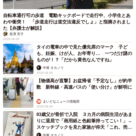
太田 浩子
2026.08.06
エジプトで自撮りしていたら、ガイドが「撮りますよ！」→ノ
リノリでポーズを取っていたら……スマホを返してもらえな
い 「日本人はカモ代表かも」「私は6時間で3万円払った」
宮前 晶子
2026.08.06
「LINEのQRコードを添付して」社長をかたる
詐欺メール続々 社員を個人アカウントへ誘導