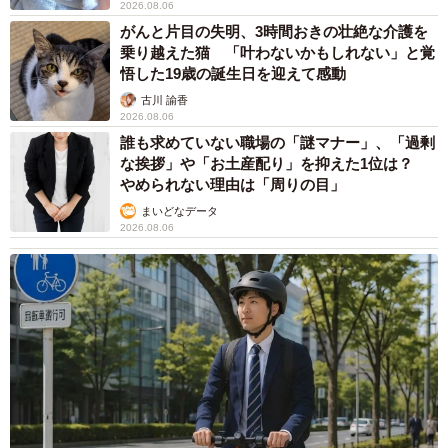
まいどなニュース情報部
2026.08.06
「事故物件」という言葉のイメージにとらわれ
ていませんか？ 不動産業者が語る「物件の可
能性」を閉ざさないために必要なこと
平藤 清刀
2026.08.06
東京・千代田区の中央線高架に心ない落書き
歴史ある昌平橋架道橋の被害に怒りの声 「何
も分かってないし、センスも古い」「罰則強化
して」
中将 タカノリ
2026.08.06
もしかすると「下山ダッシュ」 リニア中央新
幹線の長野県駅 在来線との乗り継ぎなし→な
ら走れば間に合うんじゃない？ 惜しい位置関
係が反響
中将 タカノリ
2026.08.06
「なんじゃこりゃ！」「ロボ？」大阪・梅田に
そびえる物体の正体は？ 昭和の遺産を調査し
てみた結果…