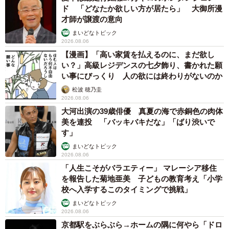
ド 「どなたか欲しい方が居たら」 大御所漫
才師が譲渡の意向
まいどなトピック
2026.08.06
【漫画】「高い家賃を払えるのに、まだ欲し
い？」高級レジデンスの七夕飾り、書かれた願
い事にびっくり 人の欲には終わりがないのか
松波 穂乃圭
2026.08.06
大河出演の39歳俳優 真夏の海で赤銅色の肉体
美を連投 「バッキバキだな」「ばり渋いで
す」
まいどなトピック
2026.08.06
「人生こそがバラエティー」 マレーシア移住
を報告した菊地亜美 子どもの教育考え「小学
校へ入学するこのタイミングで挑戦」
まいどなトピック
2026.08.06
京都駅をぶらぶら→ホームの隅に何やら「ドロ