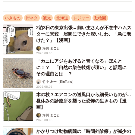
いきもの
街ネタ
観光
北海道
レジャー
動物園
2泊3日の東京出張→飼い主さんが不在中ハムス
ターに異変 眉間にできた深いしわ、「急に老
けた？」【漫画】
海川 まこと
2026.08.08
「カニにアジをあげると青くなる」ほんと
に！？ 「自然の染色技術が凄い」と話題に
その理由とは…？
竹中 友一（RinToris）
2026.08.06
木の枝？エアコンの送風口から細長いものが…
昼休みの診療所を襲った恐怖の生きもの【漫
画】
海川 まこと
2026.08.05
2/7
かかりつけ動物病院の「時間外診療」が減少の
車のすぐそばを歩くタンチョウの群れ／やよいさん（@yayoi_5kidslife）