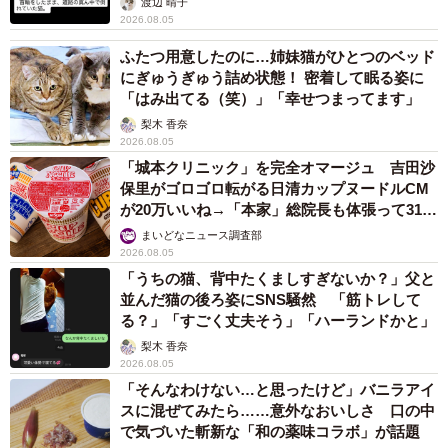
渡辺 晴子
2026.08.05
ふたつ用意したのに…姉妹猫がひとつのベッド
にぎゅうぎゅう詰め状態！ 密着して眠る姿に
「はみ出てる（笑）」「幸せつまってます」
梨木 香奈
2026.08.05
「城本クリニック」を完全オマージュ 吉田沙
保里がゴロゴロ転がる日清カップヌードルCM
が20万いいね→「本家」総院長も体張って31万
いいね
まいどなニュース調査部
2026.08.05
「うちの猫、背中たくましすぎないか？」父と
並んだ猫の後ろ姿にSNS騒然 「筋トレして
る？」「すごく丈夫そう」「ハーランドかと」
梨木 香奈
2026.08.05
「そんなわけない…と思ったけど」バニラアイ
スに混ぜてみたら……意外なおいしさ 口の中
で気づいた斬新な「和の薬味コラボ」が話題