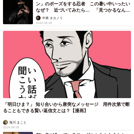
ン」のポーズをする忍者 この暑い中いったい
なぜ？ 近づいてみたら… 「見つかるなんて
未熟」
中将 タカノリ
2026.08.06
「明日ひま？」 知り合いから唐突なメッセージ 用件次第で断
ることもできる賢い返信文とは？【漫画】
海川 まこと
2026.08.06