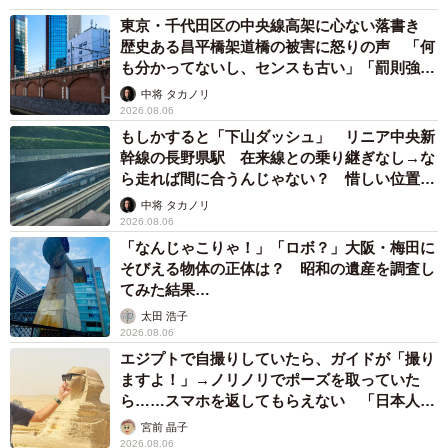
東京・千代田区の中央線高架に心ない落書き
歴史ある昌平橋架道橋の被害に怒りの声 「何
も分かってないし、センスも古い」「罰則強化
して」
中将 タカノリ
2026.08.06
もしかすると「下山ダッシュ」 リニア中央新
幹線の長野県駅 在来線との乗り継ぎなし→な
ら走れば間に合うんじゃない？ 惜しい位置関
係が反響
中将 タカノリ
2026.08.06
「なんじゃこりゃ！」「ロボ？」大阪・梅田に
そびえる物体の正体は？ 昭和の遺産を調査し
てみた結果…
太田 浩子
2026.08.06
エジプトで自撮りしていたら、ガイドが「撮り
ますよ！」→ノリノリでポーズを取っていた
ら……スマホを返してもらえない 「日本人は
カモ代表かも」「私は6時間で3万円払った」
宮前 晶子
2026.08.06