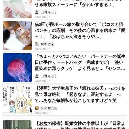
せる家族ストーリーに「かわいすぎる！」
山岡 もと子
2026.08.07
猫2匹が段ボール箱の取り合いで「ポコスカ猫
パンチ」の応酬 その後の心温まる結末に「愛
～！」「おばちゃん泣きそうや…」
梨木 香奈
2026.08.07
「ちょっとババロアみたい」パートナーの誕生
日に手作りトートバッグ 完成まで1年 淡い
藍染めに漂うクラゲ よく見ると…「センスす
ごい」
山岡 もと子
2026.08.07
【漫画】大学生息子の「頼れる彼氏」っぷりを
見て母は絶句 「起きなよ、遅刻するよ」っ
て…あなた毎朝私が起こしてますけど？笑
松波 穂乃圭
2026.08.07
【お盆の帰省】既婚女性の半数以上が「日常よ