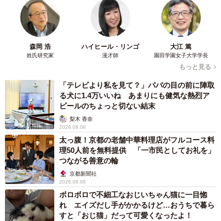
3/7
車が来ても逃げることなく悠然と歩くタンチョウ／やよいさん
（@yayoi_5kidslife）提供
森岡 浩
ハイヒール・リンゴ
大江 篤
姓氏研究家
漫才師
園田学園女子大学学長
もっと見る
「テレビより私を見て？」パパの目の前に陣取
る犬に1.4万いいね あまりにも健気な熱烈ア
ピールのちょっと切ない結末
梨木 香奈
2026.08.08
太っ腹！京都の老舗中華料理店がフルコース料
理50人前を無料提供 「一市民としてお礼を」
つながる善意の輪
京都新聞社
2026.08.08
ボロボロで不細工なおじいちゃん猫に一目惚
れ エイズだし手がかかるけど…おうちで暮ら
すと「おじ猫」だって可愛くなったよ！