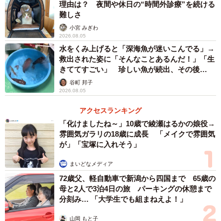
理由は？ 夜間や休日の“時間外診療”を続ける
提供
難しさ
小宮 みぎわ
やよいさんが撮影した動画に映っていたタンチョウは10羽
2026.08.05
ほど。鳴き声は聞こえなかったものの、車が来ても動じる
水をくみ上げると「深海魚が迷いこんでる」→
ことなく歩き、逃げるどころか近づいてくるようにも見え
救出された姿に「そんなことあるんだ！」「生
きててすごい」 珍しい魚が続出、その後
たのだとか。
は……
谷町 邦子
2026.08.05
「えー！やばー！ちかー！すごーい！ と興奮しました。
アクセスランキング
羽ばたいた瞬間は、それはもうすごい迫力があって、間近
「化けましたね～」10歳で綾瀬はるかの娘役→
で見るとこんなにでかいの？すごすぎる！ と驚きでし
雰囲気ガラリの18歳に成長 「メイクで雰囲気
た。奇跡的な出会いだったかなと思います」
が」「宝塚に入れそう」
まいどなメディア
72歳父、軽自動車で新潟から四国まで 65歳の
母と2人で3泊4日の旅 パーキングの休憩まで
分刻み… 「大学生でも組まねえよ！」
山岡 もと子