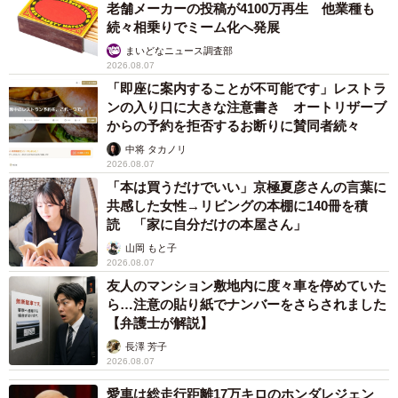
老舗メーカーの投稿が4100万再生 他業種も
続々相乗りでミーム化へ発展
まいどなニュース調査部
2026.08.07
「即座に案内することが不可能です」レストラ
ンの入り口に大きな注意書き オートリザーブ
からの予約を拒否するお断りに賛同者続々
中将 タカノリ
2026.08.07
「本は買うだけでいい」京極夏彦さんの言葉に
共感した女性→リビングの本棚に140冊を積
読 「家に自分だけの本屋さん」
山岡 もと子
2026.08.07
友人のマンション敷地内に度々車を停めていた
ら…注意の貼り紙でナンバーをさらされました
【弁護士が解説】
長澤 芳子
2026.08.07
愛車は総走行距離17万キロのホンダレジェン