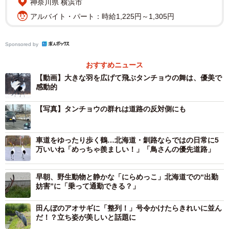
神奈川県 横浜市
れでした。世界自然遺産である知床半島の大部分を占める
アルバイト・パート：時給1,225円～1,305円
斜里町でも畑にいる姿を見かけたことはある程度で、ここ
まで近くで見たことはなかったといいます。
Sponsored by
おすすめニュース
【動画】大きな羽を広げて飛ぶタンチョウの舞は、優美で
感動的
【写真】タンチョウの群れは道路の反対側にも
車道をゆったり歩く鶴…北海道・釧路ならではの日常に5
万いいね「めっちゃ羨ましい！」「鳥さんの優先道路」
早朝、野生動物と静かな「にらめっこ」北海道での“出勤
妨害”に「乗って通勤できる？」
田んぼのアオサギに「整列！」号令かけたらきれいに並ん
だ！？立ち姿が美しいと話題に