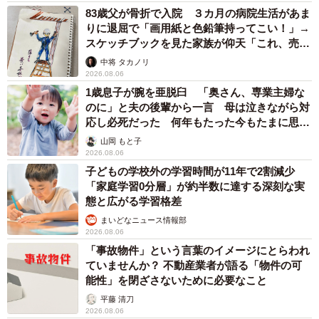
83歳父が骨折で入院 ３カ月の病院生活があま
りに退屈で「画用紙と色鉛筆持ってこい！」→
スケッチブックを見た家族が仰天「これ、売れ
ますよ…」
中将 タカノリ
2026.08.06
1歳息子が腕を亜脱臼 「奥さん、専業主婦な
のに」と夫の後輩から一言 母は泣きながら対
応し必死だった 何年もたった今もたまに思い
出し…
山岡 もと子
2026.08.06
子どもの学校外の学習時間が11年で2割減少
「家庭学習0分層」が約半数に達する深刻な実
態と広がる学習格差
まいどなニュース情報部
2026.08.06
「事故物件」という言葉のイメージにとらわれ
ていませんか？ 不動産業者が語る「物件の可
能性」を閉ざさないために必要なこと
平藤 清刀
2026.08.06