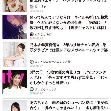
構図あります？」「ベストショットすぎる！」
梨木 香奈
2026.08.08
酔って転んでアザだらけ ネイルも折れて超悲
惨 ケガが絶えない夜のお仕事 「病院代」と
数万円を渡す神客も！【現役キャストに取材】
たかなし 亜妖
2026.08.07
乃木坂46賀喜遥香 5年ぶり週チャン表紙 巻
頭グラビアでは激レアなメガネルームウエア姿
まいどなニュースエンタメ部
2026.08.07
3児の母 43歳女優の肩見せコーデでファンざ
わざわ 「色っぽすぎて思わず二度見」「むっ
かしからずっと可愛い」
まいどなトピック
2026.08.07
あのちゃん、雨の日のショーパン姿に「雨が似
合う」「脚めっちゃきれい！」「水も滴る良い