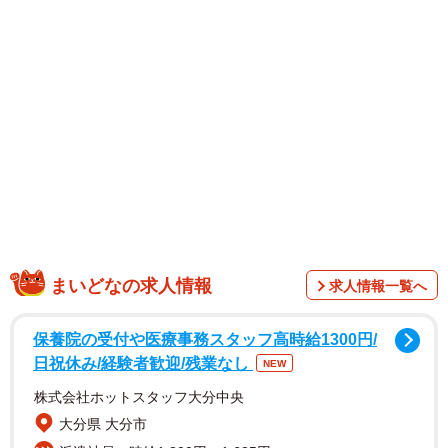
1/7
まいどなの求人情報
求人情報一覧へ
車の前を横切って飛翔／やよいさん（@yayoi_5kidslife）提供
保養院の受付や医療事務スタッフ高時給1300円/
日祝休み/経験者歓迎/残業なし
NEW
株式会社ホットスタッフ大分中央
大分県 大分市