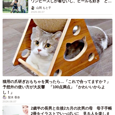
ワンピースしか着ないし、ヒールも好き どの
せん。温かい感謝の言葉をたくさんいただきましたが、む
へんが…
山岡 もと子
しろ私の方こそ、皆さんとこの感動を分かち合えたことに
2026.08.07
『ありがとう』と伝えたい気持ちです」
猫用の爪研ぎおもちゃを買ったら…「これで合ってますか？」
予想外の使い方が大反響 「100点満点」「かわいいからよ
し！」
梨木 香奈
2026.08.07
2歳半の長男と生後2カ月の次男の母 母子手帳
2冊をイラストでいっぱいに 見る人を楽しま