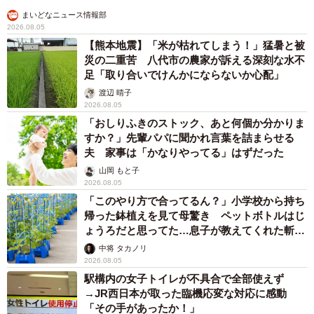
まいどなニュース情報部
2026.08.05
【熊本地震】「米が枯れてしまう！」猛暑と被
災の二重苦 八代市の農家が訴える深刻な水不
足「取り合いでけんかにならないか心配」
渡辺 晴子
2026.08.05
「おしりふきのストック、あと何個か分かりま
すか？」先輩パパに聞かれ言葉を詰まらせる
夫 家事は「かなりやってる」はずだった
山岡 もと子
2026.08.05
「このやり方で合ってるん？」小学校から持ち
帰った鉢植えを見て母驚き ペットボトルはじ
ょうろだと思ってた…息子が教えてくれた斬新
な水やりとは
中将 タカノリ
2026.08.05
駅構内の女子トイレが不具合で全部使えず
→JR西日本が取った臨機応変な対応に感動
「その手があったか！」