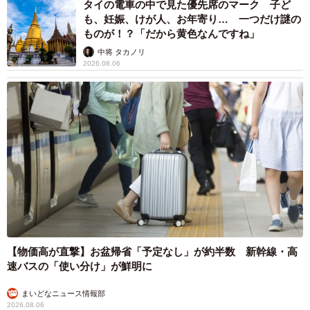
タイの電車の中で見た優先席のマーク 子ど
も、妊娠、けが人、お年寄り… 一つだけ謎の
ものが！？「だから黄色なんですね」
中将 タカノリ
2026.08.06
【物価高が直撃】お盆帰省「予定なし」が約半数 新幹線・高
速バスの「使い分け」が鮮明に
まいどなニュース情報部
2026.08.06