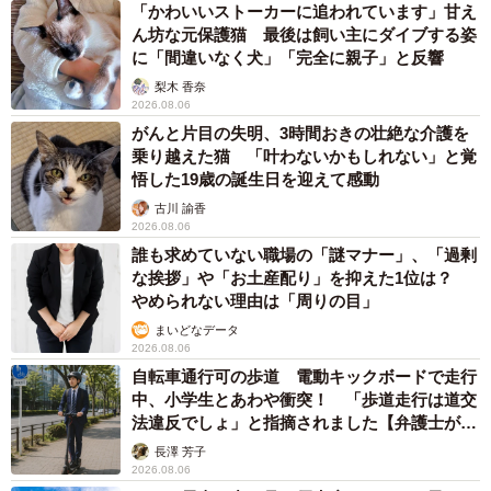
「かわいいストーカーに追われています」甘え
ん坊な元保護猫 最後は飼い主にダイブする姿
に「間違いなく犬」「完全に親子」と反響
梨木 香奈
2026.08.06
がんと片目の失明、3時間おきの壮絶な介護を
乗り越えた猫 「叶わないかもしれない」と覚
悟した19歳の誕生日を迎えて感動
古川 諭香
2026.08.06
誰も求めていない職場の「謎マナー」、「過剰
な挨拶」や「お土産配り」を抑えた1位は？
やめられない理由は「周りの目」
まいどなデータ
2026.08.06
自転車通行可の歩道 電動キックボードで走行
中、小学生とあわや衝突！ 「歩道走行は道交
法違反でしょ」と指摘されました【弁護士が解
説】
長澤 芳子
2026.08.06