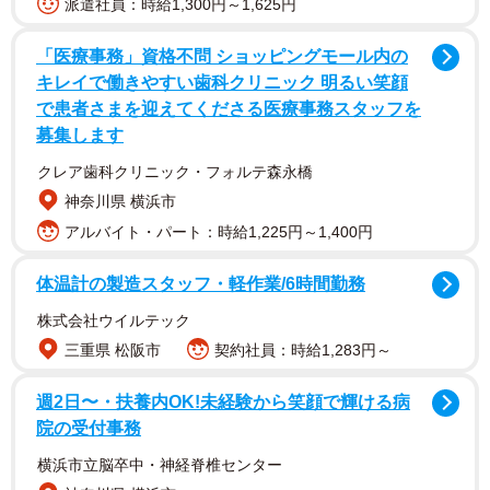
派遣社員：時給1,300円～1,625円
「医療事務」資格不問 ショッピングモール内の
キレイで働きやすい歯科クリニック 明るい笑顔
で患者さまを迎えてくださる医療事務スタッフを
募集します
クレア歯科クリニック・フォルテ森永橋
神奈川県 横浜市
投稿主は、北海道・斜里町在住の5児の母、やよいさん
アルバイト・パート：時給1,225円～1,400円
（@yayoi_5kidslife）。話題になった映像は、2月の三連休
に家族で釧路動物園へ出かけた帰り道に撮影したものでし
体温計の製造スタッフ・軽作業/6時間勤務
た。その日は道民の感覚では2月にしては暖かく、夫が運転
株式会社ウイルテック
する傍らで助手席には次女、やよいさんは後部座席の間か
三重県 松阪市
契約社員：時給1,283円～
らスマートフォンを構えていたといいます。
週2日〜・扶養内OK!未経験から笑顔で輝ける病
前方で何台か車が止まっているのが見えたとき、やよいさ
院の受付事務
んは「え！なになに？何かいるの？」と思ったそう。目を
横浜市立脳卒中・神経脊椎センター
向けると、そこにいたのは鶴の一種であるタンチョウの群