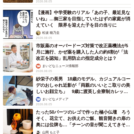
2026.08.05
【漫画】中学受験のリアル「あの子、最近見な
いね」…御三家を目指していたはずの家庭が消
えていく 限界を迎えた子を目の当りに
松波 穂乃圭
2026.08.05
市販薬のオーバードーズ対策で改正薬機法が5
月に施行、かぜ薬を購入した人の約6割が「法
改正を認知」乱用防止の指定成分とは？
まいどなニュース情報部
2026.08.05
紗栄子の長男 18歳のモデル、カジュアルコー
デのおしゃれ近影が「両親のいいとこ取りの美
しいお顔立ち」 9歳に渡英し全寮制カレッジ
で学ぶ
まいどなメディア
2026.08.05
たった50パーツのレゴで作った極小仏壇 ろう
そく、花立て、お供えのご飯、観音開きの扉の
奥には位牌も…「チーンの音が聞こえてきそ
う」
山岡 もと子