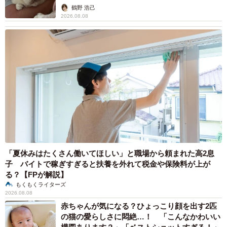
鶴野 浩己
2026.08.08
4/7
車の前を横切って飛翔／やよいさん（@yayoi_5kidslife）提供
投稿には「美しい！」「死ぬまでに一度見たい」「鶴って
こんなに大きいんですね」など多くの声が届き、あまりの
反響の大きさに夜通し通知が鳴り続けたそう。なかでも印
「夏休みはたくさん働いてほしい」と職場から頼まれた高2息
象に残っているのは、「私、死ぬまでに一度自然の丹頂鶴
子 バイトで稼ぎすぎると扶養を外れて税金や保険料が上が
を生で見るのが夢なんです。定年したら釧路に見に行きま
る？【FPが解説】
もくもくライターズ
す。ありがとうございました」というコメントだといいま
2026.08.08
す。
赤ちゃんが気になる？ひょっこり顔を出す2匹
の猫の愛らしさに悶絶…！ 「こんなかわいい