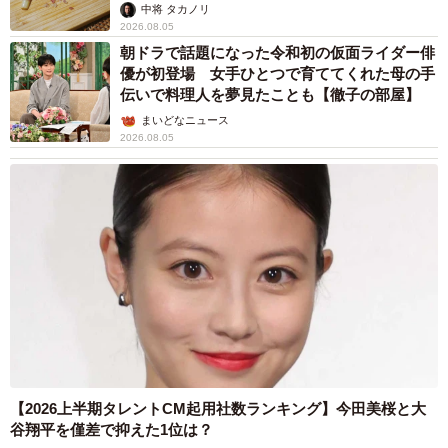
中将 タカノリ
2026.08.05
朝ドラで話題になった令和初の仮面ライダー俳
優が初登場 女手ひとつで育ててくれた母の手
伝いで料理人を夢見たことも【徹子の部屋】
まいどなニュース
2026.08.05
【2026上半期タレントCM起用社数ランキング】今田美桜と大
谷翔平を僅差で抑えた1位は？