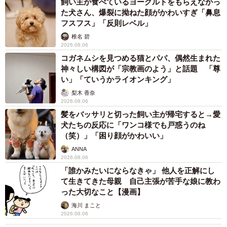
飼い主が食べているヨーグルトをもらえなかっ
た犬さん、爆裂に拗ねた顔がかわいすぎ「鼻息
フスフス」「反則レベル」
椎名 碧
2026.08.06
コガネムシを見つめる猫とパパ、偶然生まれた
神々しい構図が「宗教画のよう」と話題 「尊
い」「ていうかライオンキング」
梨木 香奈
2026.08.06
髪をバッサリと切った飼い主が帰宅すると→愛
犬たちの反応に「ワンコ様でも戸惑うのね
（笑）」「困り顔がかわいい」
ANNA
2026.08.06
「誰かみたいにならなきゃ」 他人を正解にし
て生きてきた母親 自己主張が苦手な娘に教わ
った大切なこと【漫画】
海川 まこと
2026.08.06