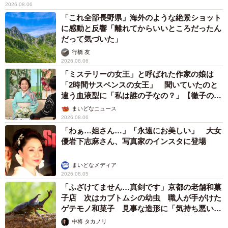
2026.08.06
「これ全部長野県」海外のような絶景ショット
に感動と反響「離れてからいいところだったん
だって気づいた」
行橋 友
2026.08.06
「ミステリーの女王」と呼ばれた作家の娘は
「2時間サスペンスの女王」 聞いていたのと
違う血液型に「私は誰の子なの？」【徹子の部
屋】
まいどなニュース
2026.08.06
「わぁ…姐さん…」「永遠にお美しい」 大女
優岩下志麻さん、写真家のインスタに登場
まいどなメディア
2026.08.05
「ふざけてません…真剣です」京都の老舗和菓
子店 次はカブトムシの幼虫 職人が手がけた
ゲテモノ和菓子 見事な造形に「気持ち悪いく
らいリアル」
中将 タカノリ