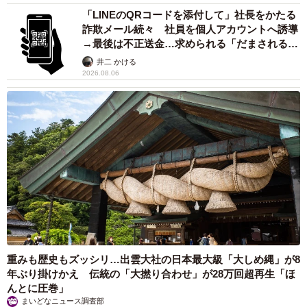
「LINEのQRコードを添付して」社長をかたる
詐欺メール続々 社員を個人アカウントへ誘導
→最後は不正送金…求められる「だまされる前
提」の対策
井二 かける
2026.08.06
重みも歴史もズッシリ…出雲大社の日本最大級「大しめ縄」が8
年ぶり掛けかえ 伝統の「大撚り合わせ」が28万回超再生「ほ
んとに圧巻」
まいどなニュース調査部