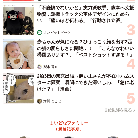
「不謹慎でないかと」実力派歌手、熊本へ支援
物資…運搬トラックの車体デザインにためら
い 「痛いほど伝わる」「行動され立派」
まいどなトピック
赤ちゃんが気になる？ひょっこり顔を出す2匹
の猫の愛らしさに悶絶…！ 「こんなかわいい
構図あります？」「ベストショットすぎる！」
梨木 香奈
2泊3日の東京出張→飼い主さんが不在中ハムス
ターに異変 眉間にできた深いしわ、「急に老
けた？」【漫画】
海川 まこと
６位以降を見る
まいどなファミリー
（新着記事順）