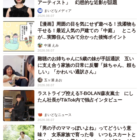
アーティスト」 幻想的な近影が話題
まいどなメディア
2026.08.07
【漫画】周囲の目を気にせず遊べる！洗濯物も
干せる！最近人気の戸建ての「中庭」 ところ
が…実際住んでみて分かった後悔ポイント
中瀬 えみ
2026.08.07
難聴のお姉ちゃんに5歳の妹が手話通訳 互い
に支え合う家族の日常に反響「妹ちゃん、頼も
しい」「かわいい通訳さん」
五ヶ瀬 あお
5/7
2026.08.07
ラストライブ控えるT-BOLAN森友嵐士 にし
タンチョウの群れは道路の反対側にも／やよいさん（@yayoi_5kidslife）
たん社長がTikTok内で独占インタビュー
提供
まいどなニュース
「多くの方が関心を寄せてくださったこのタンチョウを、
2026.08.07
これからも大切に守っていきたいです。皆さんにタンチョ
「男の子のママっぽいよね」ってどういう意
味？ 女系家族で育った母 いつもスカートと
ウの素晴らしさが伝わったなら、これ以上の喜びはありま