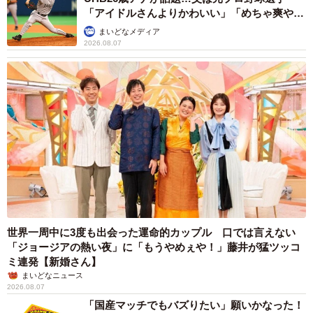
「アイドルさんよりかわいい」「めちゃ爽や
か」
まいどなメディア
2026.08.07
世界一周中に3度も出会った運命的カップル 口では言えない
「ジョージアの熱い夜」に「もうやめぇや！」藤井が猛ツッコ
ミ連発【新婚さん】
まいどなニュース
2026.08.07
「国産マッチでもバズりたい」願いかなった！