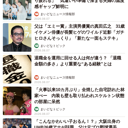
り疲れる」 気遣いや準備で深まる夫婦の温度
感ギャップ鮮明に
まいどなニュース情報部
2026.08.07
父は「エミー賞」主演男優賞の真田広之 31歳
イケメン俳優が長髪ヒゲのワイルド近影「ガチ
ヒロさんそっくり」「新たな一面もステキ」
まいどなトピック
2026.08.07
退職金を運用に回せる人は何が違う？ 「退職
金額の多さ」より重要な“ある経験”とは
まいどなニュース情報部
2026.08.07
「火事以来10カ月ぶり」全焼した自宅訪れた林
家ぺー 内装も壁も取り払われスケルトン状態
の部屋に呆然
まいどなトピック
2026.08.07
「こんなかわいい子おるん！？」大阪出身の
UHB26歳アナが話題…父は元プロ野球選手