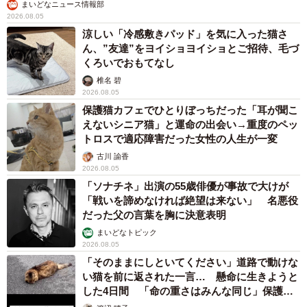
まいどなニュース情報部
2026.08.05
涼しい「冷感敷きパッド」を気に入った猫さ
ん、”友達”をヨイショヨイショとご招待、毛づ
くろいでおもてなし
椎名 碧
2026.08.05
保護猫カフェでひとりぼっちだった「耳が聞こ
えないシニア猫」と運命の出会い→重度のペッ
トロスで適応障害だった女性の人生が一変
古川 諭香
2026.08.05
「ソナチネ」出演の55歳俳優が事故で大けが
「戦いを諦めなければ絶望は来ない」 名悪役
だった父の言葉を胸に決意表明
まいどなトピック
2026.08.05
「そのままにしといてください」道路で動けな
い猫を前に返された一言… 懸命に生きようと
した4日間 「命の重さはみんな同じ」保護団
体代表の訴え