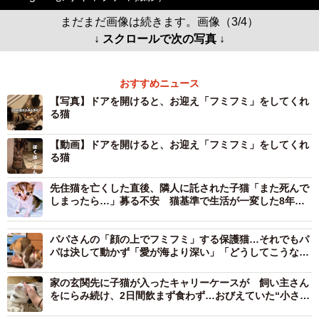
まだまだ画像は続きます。画像（3/4）
↓ スクロールで次の写真 ↓
おすすめニュース
【写真】ドアを開けると、お迎え「フミフミ」をしてくれ
る猫
【動画】ドアを開けると、お迎え「フミフミ」をしてくれ
る猫
先住猫を亡くした直後、隣人に託された子猫「また死んで
しまったら…」募る不安 猫基準で生活が一変した8年の
愛情の絆
パパさんの「顔の上でフミフミ」する保護猫…それでもパ
パは決して動かず「愛が海より深い」「どうしてこうなっ
た」と反響
家の玄関先に子猫が入ったキャリーケースが 飼い主さん
をにらみ続け、2日間飲まず食わず…おびえていた“小さな
命”は、お家1番の甘えん坊に