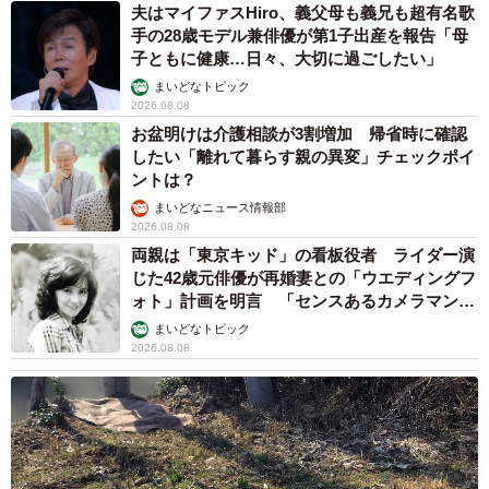
夫はマイファスHiro、義父母も義兄も超有名歌
手の28歳モデル兼俳優が第1子出産を報告「母
子ともに健康…日々、大切に過ごしたい」
まいどなトピック
2026.08.08
お盆明けは介護相談が3割増加 帰省時に確認
したい「離れて暮らす親の異変」チェックポイ
ントは？
まいどなニュース情報部
2026.08.08
両親は「東京キッド」の看板役者 ライダー演
じた42歳元俳優が再婚妻との「ウエディングフ
ォト」計画を明言 「センスあるカメラマン求
む」
まいどなトピック
2026.08.08