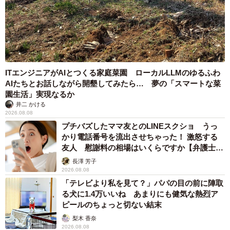
ITエンジニアがAIとつくる家庭菜園 ローカルLLMのゆるふわ
AIたちとお話しながら開墾してみたら… 夢の「スマートな菜
園生活」実現なるか
井二 かける
2026.08.08
プチバズしたママ友とのLINEスクショ うっ
かり電話番号を流出させちゃった！ 激怒する
友人 慰謝料の相場はいくらですか【弁護士が
解説】
長澤 芳子
2026.08.08
「テレビより私を見て？」パパの目の前に陣取
る犬に1.4万いいね あまりにも健気な熱烈ア
ピールのちょっと切ない結末
梨木 香奈
2026.08.08