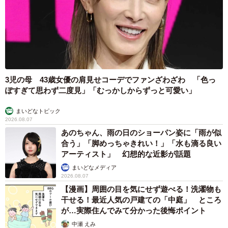
3児の母 43歳女優の肩見せコーデでファンざわざわ 「色っ
ぽすぎて思わず二度見」「むっかしからずっと可愛い」
まいどなトピック
2026.08.07
あのちゃん、雨の日のショーパン姿に「雨が似
合う」「脚めっちゃきれい！」「水も滴る良い
アーティスト」 幻想的な近影が話題
まいどなメディア
2026.08.07
【漫画】周囲の目を気にせず遊べる！洗濯物も
干せる！最近人気の戸建ての「中庭」 ところ
が…実際住んでみて分かった後悔ポイント
中瀬 えみ