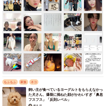
もふもふ
家族
ネコ
飼い主が食べているヨーグルトをもらえなかっ
た犬さん、爆裂に拗ねた顔がかわいすぎ「鼻息
フスフス」「反則レベル」
椎名 碧