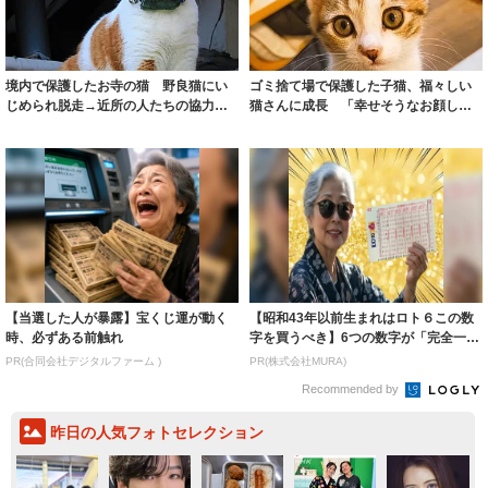
境内で保護したお寺の猫 野良猫にい
ゴミ捨て場で保護した子猫、福々しい
じめられ脱走→近所の人たちの協力で
猫さんに成長 「幸せそうなお顔して
無事に戻る ...
る」「猫はゴ...
【当選した人が暴露】宝くじ運が動く
【昭和43年以前生まれはロト６この数
時、必ずある前触れ
字を買うべき】6つの数字が「完全一
致」する方...
PR(合同会社デジタルファーム )
PR(株式会社MURA)
Recommended by
昨日の人気フォトセレクション