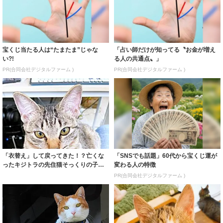
宝くじ当たる人は“たまたま”じゃな
「占い師だけが知ってる〝お金が増え
い?!
る人の共通点〟」
PR(合同会社デジタルファーム )
PR(合同会社デジタルファーム )
「衣替え」して戻ってきた！？亡くな
「SNSでも話題」60代から宝くじ運が
ったキジトラの先住猫そっくりの子猫
変わる人の特徴
との出会い ...
PR(合同会社デジタルファーム )