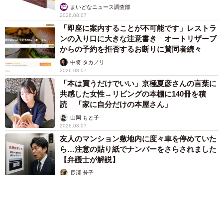
まいどなニュース調査部
2026.08.07
「即座に案内することが不可能です」レストラ
ンの入り口に大きな注意書き オートリザーブ
からの予約を拒否するお断りに賛同者続々
中将 タカノリ
2026.08.07
「本は買うだけでいい」京極夏彦さんの言葉に
共感した女性→リビングの本棚に140冊を積
読 「家に自分だけの本屋さん」
山岡 もと子
2026.08.07
友人のマンション敷地内に度々車を停めていた
ら…注意の貼り紙でナンバーをさらされました
【弁護士が解説】
長澤 芳子
2026.08.07