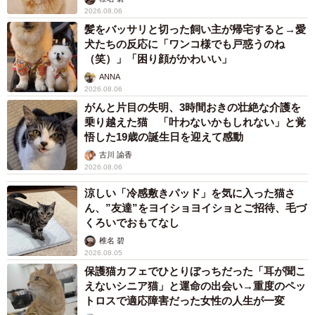
2026.08.06
髪をバッサリと切った飼い主が帰宅すると→愛
犬たちの反応に「ワンコ様でも戸惑うのね
（笑）」「困り顔がかわいい」
ANNA
2026.08.06
がんと片目の失明、3時間おきの壮絶な介護を
乗り越えた猫 「叶わないかもしれない」と覚
悟した19歳の誕生日を迎えて感動
古川 諭香
2026.08.06
涼しい「冷感敷きパッド」を気に入った猫さ
ん、”友達”をヨイショヨイショとご招待、毛づ
くろいでおもてなし
椎名 碧
2026.08.05
保護猫カフェでひとりぼっちだった「耳が聞こ
えないシニア猫」と運命の出会い→重度のペッ
トロスで適応障害だった女性の人生が一変