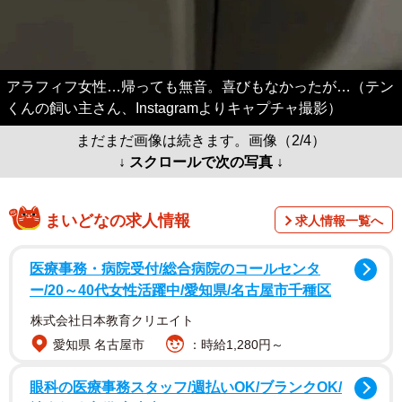
アラフィフ女性…帰っても無音。喜びもなかったが…（テン
くんの飼い主さん、Instagramよりキャプチャ撮影）
まだまだ画像は続きます。画像（2/4）
↓ スクロールで次の写真 ↓
まいどなの求人情報
求人情報一覧へ
医療事務・病院受付/総合病院のコールセンタ
ー/20～40代女性活躍中/愛知県/名古屋市千種区
株式会社日本教育クリエイト
愛知県 名古屋市
：時給1,280円～
眼科の医療事務スタッフ/週払いOK/ブランクOK/