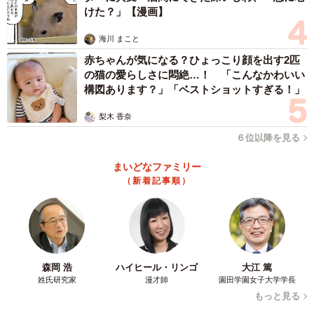
けた？」【漫画】
海川 まこと
赤ちゃんが気になる？ひょっこり顔を出す2匹
の猫の愛らしさに悶絶…！ 「こんなかわいい
構図あります？」「ベストショットすぎる！」
梨木 香奈
６位以降を見る
まいどなファミリー
（新着記事順）
森岡 浩
ハイヒール・リンゴ
大江 篤
姓氏研究家
漫才師
園田学園女子大学学長
もっと見る