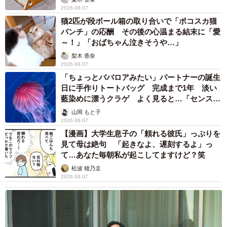
2026.08.07
猫2匹が段ボール箱の取り合いで「ポコスカ猫
パンチ」の応酬 その後の心温まる結末に「愛
～！」「おばちゃん泣きそうや…」
梨木 香奈
2026.08.07
「ちょっとババロアみたい」パートナーの誕生
日に手作りトートバッグ 完成まで1年 淡い
藍染めに漂うクラゲ よく見ると…「センスす
ごい」
山岡 もと子
2026.08.07
【漫画】大学生息子の「頼れる彼氏」っぷりを
見て母は絶句 「起きなよ、遅刻するよ」っ
て…あなた毎朝私が起こしてますけど？笑
松波 穂乃圭
2026.08.07