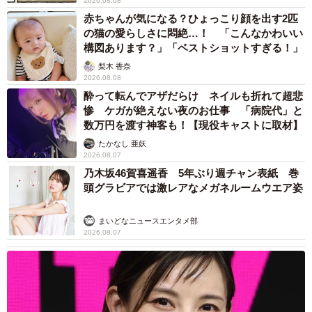
2026.08.08
赤ちゃんが気になる？ひょっこり顔を出す2匹
の猫の愛らしさに悶絶…！ 「こんなかわいい
構図あります？」「ベストショットすぎる！」
梨木 香奈
2026.08.08
酔って転んでアザだらけ ネイルも折れて超悲
惨 ケガが絶えない夜のお仕事 「病院代」と
数万円を渡す神客も！【現役キャストに取材】
たかなし 亜妖
2026.08.07
乃木坂46賀喜遥香 5年ぶり週チャン表紙 巻
頭グラビアでは激レアなメガネルームウエア姿
まいどなニュースエンタメ部
2026.08.07