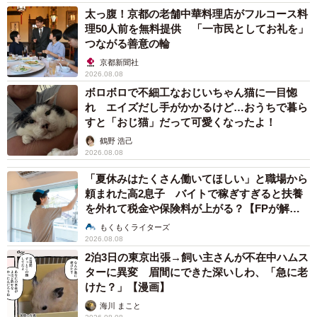
太っ腹！京都の老舗中華料理店がフルコース料
理50人前を無料提供 「一市民としてお礼を」
つながる善意の輪
京都新聞社
2026.08.08
ボロボロで不細工なおじいちゃん猫に一目惚
れ エイズだし手がかかるけど…おうちで暮ら
すと「おじ猫」だって可愛くなったよ！
鶴野 浩己
2026.08.08
「夏休みはたくさん働いてほしい」と職場から
頼まれた高2息子 バイトで稼ぎすぎると扶養
を外れて税金や保険料が上がる？【FPが解
説】
もくもくライターズ
2026.08.08
2泊3日の東京出張→飼い主さんが不在中ハムス
ターに異変 眉間にできた深いしわ、「急に老
けた？」【漫画】
海川 まこと