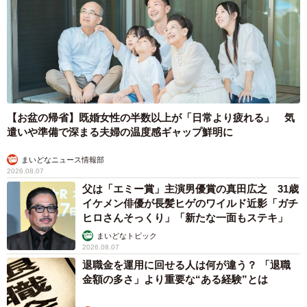
【お盆の帰省】既婚女性の半数以上が「日常より疲れる」 気
遣いや準備で深まる夫婦の温度感ギャップ鮮明に
まいどなニュース情報部
2026.08.07
父は「エミー賞」主演男優賞の真田広之 31歳
イケメン俳優が長髪ヒゲのワイルド近影「ガチ
ヒロさんそっくり」「新たな一面もステキ」
まいどなトピック
2026.08.07
退職金を運用に回せる人は何が違う？ 「退職
金額の多さ」より重要な“ある経験”とは