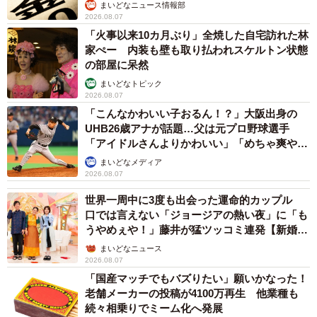
まいどなニュース情報部
2026.08.07
「火事以来10カ月ぶり」全焼した自宅訪れた林
家ぺー 内装も壁も取り払われスケルトン状態
の部屋に呆然
まいどなトピック
2026.08.07
「こんなかわいい子おるん！？」大阪出身の
UHB26歳アナが話題…父は元プロ野球選手
「アイドルさんよりかわいい」「めちゃ爽や
か」
まいどなメディア
2026.08.07
世界一周中に3度も出会った運命的カップル
口では言えない「ジョージアの熱い夜」に「も
うやめぇや！」藤井が猛ツッコミ連発【新婚さ
ん】
まいどなニュース
2026.08.07
「国産マッチでもバズりたい」願いかなった！
老舗メーカーの投稿が4100万再生 他業種も
続々相乗りでミーム化へ発展