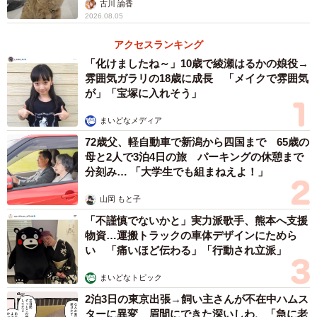
古川 諭香
2026.08.05
アクセスランキング
「化けましたね～」10歳で綾瀬はるかの娘役→
雰囲気ガラリの18歳に成長 「メイクで雰囲気
が」「宝塚に入れそう」
まいどなメディア
72歳父、軽自動車で新潟から四国まで 65歳の
母と2人で3泊4日の旅 パーキングの休憩まで
分刻み… 「大学生でも組まねえよ！」
山岡 もと子
「不謹慎でないかと」実力派歌手、熊本へ支援
物資…運搬トラックの車体デザインにためら
い 「痛いほど伝わる」「行動され立派」
まいどなトピック
2泊3日の東京出張→飼い主さんが不在中ハムス
ターに異変 眉間にできた深いしわ、「急に老