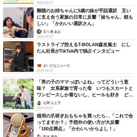
2026.08.07
難聴のお姉ちゃんに5歳の妹が手話通訳 互い
に支え合う家族の日常に反響「妹ちゃん、頼も
しい」「かわいい通訳さん」
五ヶ瀬 あお
2026.08.07
ラストライブ控えるT-BOLAN森友嵐士 にし
たん社長がTikTok内で独占インタビュー
まいどなニュース
2026.08.07
「男の子のママっぽいよね」ってどういう意
味？ 女系家族で育った母 いつもスカートと
ワンピースしか着ないし、ヒールも好き どの
へんが…
山岡 もと子
2026.08.07
猫用の爪研ぎおもちゃを買ったら…「これで合
ってますか？」予想外の使い方が大反響
「100点満点」「かわいいからよし！」
梨木 香奈