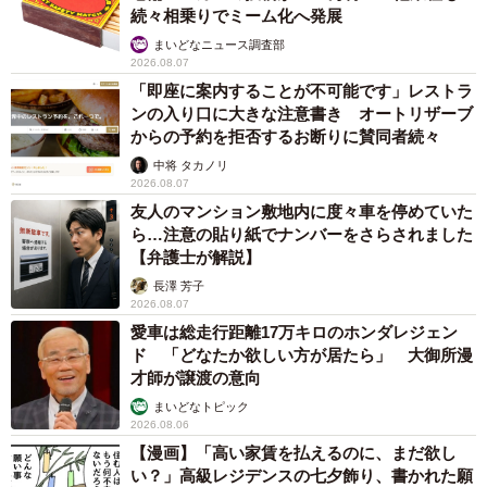
葉が返ってきました。
続々相乗りでミーム化へ発展
まいどなニュース調査部
2026.08.07
「猫は本当にまっすぐで純粋。言葉もちゃんと理解しま
「即座に案内することが不可能です」レストラ
す」
ンの入り口に大きな注意書き オートリザーブ
からの予約を拒否するお断りに賛同者続々
そして、こんな印象的な言葉も。
中将 タカノリ
2026.08.07
友人のマンション敷地内に度々車を停めていた
「猫は“選んできてくれる”って言うんです。テンは、私に笑
ら…注意の貼り紙でナンバーをさらされました
顔と自信をもう一度くれました。私にとって神様みたいな
【弁護士が解説】
存在です」
長澤 芳子
2026.08.07
守るべき命でありながら、自分自身も救われた。お話を聞
愛車は総走行距離17万キロのホンダレジェン
ド 「どなたか欲しい方が居たら」 大御所漫
くと、そんな関係性が伝わってきます。
才師が譲渡の意向
まいどなトピック
「猫って最高」共感広がる
2026.08.06
【漫画】「高い家賃を払えるのに、まだ欲し
投稿には、「読んでいて涙が出ました」「猫は本当に人生
い？」高級レジデンスの七夕飾り、書かれた願