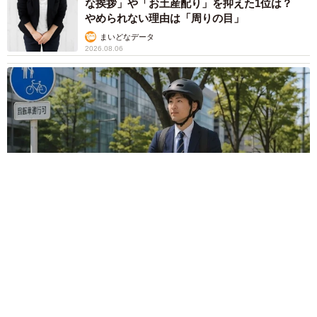
な挨拶」や「お土産配り」を抑えた1位は？
やめられない理由は「周りの目」
まいどなデータ
2026.08.06
自転車通行可の歩道 電動キックボードで走行中、小学生とあ
わや衝突！ 「歩道走行は道交法違反でしょ」と指摘されまし
た【弁護士が解説】
長澤 芳子
2026.08.06
タイの電車の中で見た優先席のマーク 子ど