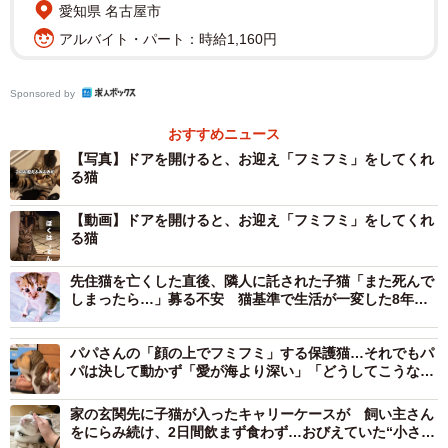
愛知県 名古屋市
アルバイト・パート：時給1,160円
Sponsored by
おすすめニュース
【写真】ドアを開けると、お迎え「フミフミ」をしてくれ
る猫
【動画】ドアを開けると、お迎え「フミフミ」をしてくれ
る猫
先住猫を亡くした直後、隣人に託された子猫「また死んで
しまったら…」募る不安 猫基準で生活が一変した8年の
愛情の絆
パパさんの「顔の上でフミフミ」する保護猫…それでもパ
パは決して動かず「愛が海より深い」「どうしてこうなっ
た」と反響
家の玄関先に子猫が入ったキャリーケースが 飼い主さん
をにらみ続け、2日間飲まず食わず…おびえていた“小さな