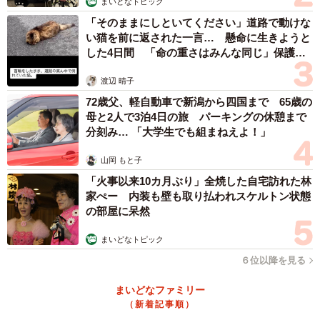
まいどなトピック
「そのままにしといてください」道路で動けな
い猫を前に返された一言… 懸命に生きようと
した4日間 「命の重さはみんな同じ」保護団
体代表の訴え
渡辺 晴子
72歳父、軽自動車で新潟から四国まで 65歳の
母と2人で3泊4日の旅 パーキングの休憩まで
分刻み… 「大学生でも組まねえよ！」
山岡 もと子
3/4
「火事以来10カ月ぶり」全焼した自宅訪れた林
家ぺー 内装も壁も取り払われスケルトン状態
お迎えのふみふみをしてくれる（テンくんの飼い主さん、Instagramより
の部屋に呆然
キャプチャ撮影）
まいどなトピック
やんちゃで甘えん坊「よく食べ、よく噛む」性格
６位以降を見る
テンくんは、とても活発な性格。
まいどなファミリー
（新着記事順）
・ジャンプしておもちゃを取る遊びを何十往復も繰り返す