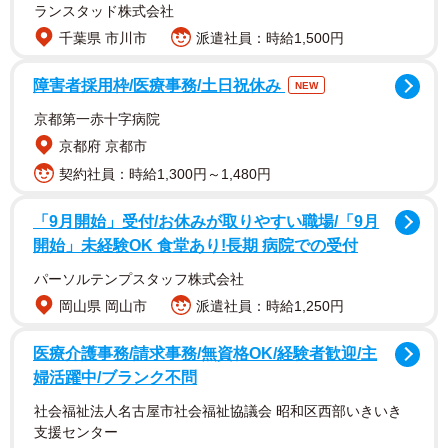
した。しかし離婚をきっかけに、子どもたちと離れて暮ら
ランスタッド株式会社
すことに。
千葉県 市川市
派遣社員：時給1,500円
「一人で家に帰ると無音。涙が止まらない日々でした」
障害者採用枠/医療事務/土日祝休み
NEW
京都第一赤十字病院
そんな中、母親の知人から紹介されたのが、生後約1カ月の
京都府 京都市
テンくんでした。母親からの“サプライズ”で迎えることにな
契約社員：時給1,300円～1,480円
った小さな命は、絶望の中にいた飼い主さんにとって、思
いもよらない存在となります。
「9月開始」受付/お休みが取りやすい職場/「9月
開始」未経験OK 食堂あり!長期 病院での受付
「生きる希望を失っていた私に、テンが来てくれました」
パーソルテンプスタッフ株式会社
岡山県 岡山市
派遣社員：時給1,250円
医療介護事務/請求事務/無資格OK/経験者歓迎/主
婦活躍中/ブランク不問
社会福祉法人名古屋市社会福祉協議会 昭和区西部いきいき
支援センター