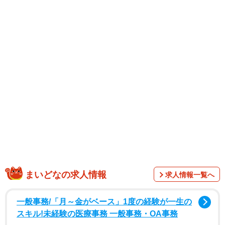
投稿したのは、キジトラ猫のテンくん（生後7カ月）と暮ら
す飼い主さん（@bokuha_littletiger）。一人暮らしの生活
が、1匹の猫との出会いで大きく変わったといいます。
まいどなの求人情報
求人情報一覧へ
離婚で子どもと離れ…「生きる力を失った日々」
一般事務/「月～金がベース」1度の経験が一生の
飼い主さんは、15年間主婦として3人の子どもを育ててきま
スキル!未経験の医療事務 一般事務・OA事務