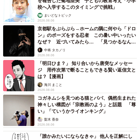
を報告した菊地亜美 子どもの教育考え「小学
校へ入学するこのタイミングで挑戦」
まいどなトピック
2026.08.06
京都駅をぶらぶら→ホームの隅に何やら「ドロ
ン」のポーズをする忍者 この暑い中いったい
なぜ？ 近づいてみたら… 「見つかるなんて
未熟」
中将 タカノリ
2026.08.06
「明日ひま？」 知り合いから唐突なメッセー
ジ 用件次第で断ることもできる賢い返信文と
は？【漫画】
海川 まこと
2026.08.06
コガネムシを見つめる猫とパパ、偶然生まれた
神々しい構図が「宗教画のよう」と話題 「尊
い」「ていうかライオンキング」
梨木 香奈
2026.08.06
「誰かみたいにならなきゃ」 他人を正解にし