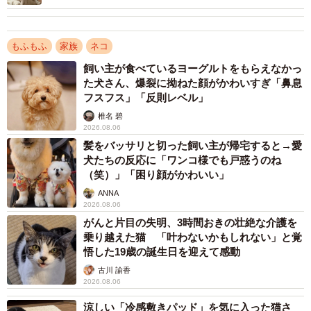
命”は、お家1番の甘えん坊に
2/4
洗濯機の上でお出迎えをしてくれるテンくん（テンくんの飼い主さん、
もふもふ
家族
ネコ
Instagramよりキャプチャ撮影）
飼い主が食べているヨーグルトをもらえなかっ
「おかえり」のふみふみが、心を救った
た犬さん、爆裂に拗ねた顔がかわいすぎ「鼻息
フスフス」「反則レベル」
生活は大きく変わりました。仕事から帰ると、必ず待って
椎名 碧
いてくれる存在。どこに行くにもついてきて、夜は首に巻
2026.08.06
きつくように眠るテンくん。中でも印象的なのが、“お迎
髪をバッサリと切った飼い主が帰宅すると→愛
犬たちの反応に「ワンコ様でも戸惑うのね
え”の時間です。
（笑）」「困り顔がかわいい」
ANNA
以前はふすまの前で待っていたテンくんですが、今では洗
2026.08.06
濯機の上から顔をのぞかせ、首をかしげて飼い主さんを見
がんと片目の失明、3時間おきの壮絶な介護を
乗り越えた猫 「叶わないかもしれない」と覚
つめるように。そして、帰宅すると“ふみふみ”でお出迎え。
悟した19歳の誕生日を迎えて感動
古川 諭香
「私が泣いていると、顔にふみふみしてくれるんです。こ
2026.08.06
れがいつからか“おかえり”の合図になりました」
涼しい「冷感敷きパッド」を気に入った猫さ