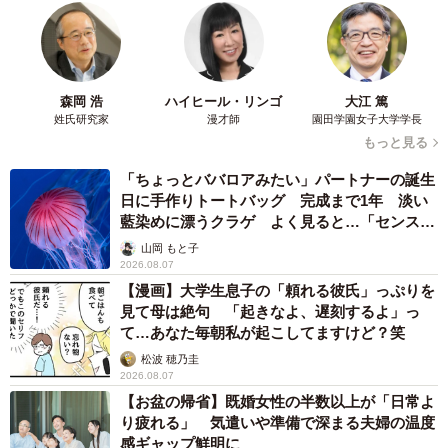
・朝は物を落として“お腹すいた”をアピール
・手や足をおもちゃだと思ってよく噛む
「よく食べて、よく噛むんです（笑）」
森岡 浩
ハイヒール・リンゴ
大江 篤
姓氏研究家
漫才師
園田学園女子大学学長
もっと見る
一方で甘えん坊な一面もあり、飼い主さんがいると胸元ま
で登ってきて眠ることも。昼間はお気に入りのタオルや毛
「ちょっとババロアみたい」パートナーの誕生
日に手作りトートバッグ 完成まで1年 淡い
布で眠りながら、穏やかな時間を過ごしています。
藍染めに漂うクラゲ よく見ると…「センスす
ごい」
山岡 もと子
「猫中心の生活」戸惑いもあるけれど…
2026.08.07
【漫画】大学生息子の「頼れる彼氏」っぷりを
もちろん、初めての一人での飼育には戸惑いもありまし
見て母は絶句 「起きなよ、遅刻するよ」っ
た。
て…あなた毎朝私が起こしてますけど？笑
松波 穂乃圭
・観葉植物をいたずらする
2026.08.07
・ガラス製品は置けない
【お盆の帰省】既婚女性の半数以上が「日常よ
り疲れる」 気遣いや準備で深まる夫婦の温度
・人間の食事にも興味を持つ
感ギャップ鮮明に