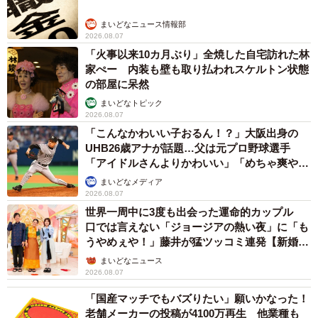
まいどなニュース情報部
2026.08.07
「火事以来10カ月ぶり」全焼した自宅訪れた林
家ぺー 内装も壁も取り払われスケルトン状態
の部屋に呆然
まいどなトピック
2026.08.07
「こんなかわいい子おるん！？」大阪出身の
UHB26歳アナが話題…父は元プロ野球選手
「アイドルさんよりかわいい」「めちゃ爽や
か」
まいどなメディア
2026.08.07
4/4
世界一周中に3度も出会った運命的カップル
口では言えない「ジョージアの熱い夜」に「も
テンくんは、飼い主さんの人生を変えた存在（テンくんの飼い主さん、
うやめぇや！」藤井が猛ツッコミ連発【新婚さ
Instagramよりキャプチャ撮影）
ん】
まいどなニュース
2026.08.07
「猫はまっすぐ」――人生を変えた存在
「国産マッチでもバズりたい」願いかなった！
最後に、これから猫を飼う人への思いを聞くと、こんな言
老舗メーカーの投稿が4100万再生 他業種も