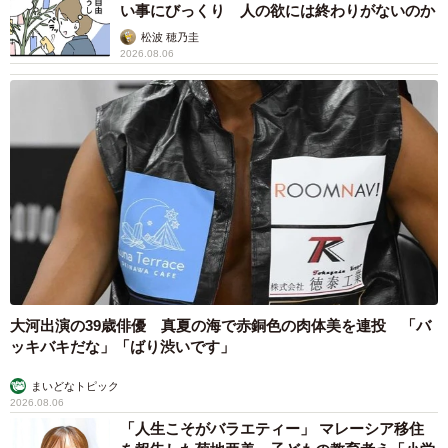
を変えますよね」「お迎えのふみふみ、想像するだけで幸
い事にびっくり 人の欲には終わりがないのか
せ」といった声が寄せられています。
松波 穂乃圭
2026.08.06
無音だった部屋に生まれた、小さな命のぬくもり。テンく
んとの暮らしは、飼い主さんにとって“生きる力”そのものに
なっていました。
大河出演の39歳俳優 真夏の海で赤銅色の肉体美を連投 「バ
ッキバキだな」「ばり渋いです」
まいどなトピック
2026.08.06
「人生こそがバラエティー」 マレーシア移住