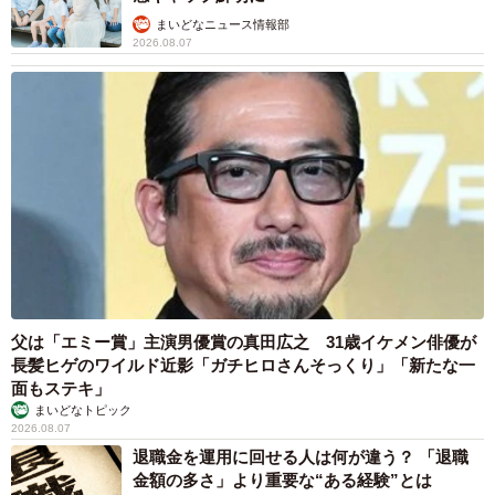
まいどなニュース情報部
そのため、部屋の環境は“猫に合わせて”変えていったといい
2026.08.07
ます。
「危険なものは置かない。猫の生態に合わせて生活するよ
うになりました」
しつけに悩むこともありますが、それも含めて大切な時間
になっています。
父は「エミー賞」主演男優賞の真田広之 31歳イケメン俳優が
長髪ヒゲのワイルド近影「ガチヒロさんそっくり」「新たな一
面もステキ」
まいどなトピック
2026.08.07
退職金を運用に回せる人は何が違う？ 「退職
金額の多さ」より重要な“ある経験”とは