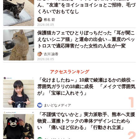
ん、”友達”をヨイショヨイショとご招待、毛づ
その後は抱っこをして、“猫吸い”をして、ごはんをあげ
くろいでおもてなし
る…。そんな日常が、かけがえのない幸せになりました。
椎名 碧
2026.08.05
保護猫カフェでひとりぼっちだった「耳が聞こ
えないシニア猫」と運命の出会い→重度のペッ
トロスで適応障害だった女性の人生が一変
古川 諭香
2026.08.05
アクセスランキング
「化けましたね～」10歳で綾瀬はるかの娘役→
雰囲気ガラリの18歳に成長 「メイクで雰囲気
が」「宝塚に入れそう」
まいどなメディア
「不謹慎でないかと」実力派歌手、熊本へ支援
物資…運搬トラックの車体デザインにためら
い 「痛いほど伝わる」「行動され立派」