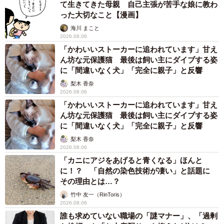
て生きてきた母親 自己主張が苦手な娘に教わ
った大切なこと【漫画】
海川 まこと
2026.08.06
「かわいいストーカーに追われています」甘え
ん坊な元保護猫 最後は飼い主にダイブする姿
に「間違いなく犬」「完全に親子」と反響
梨木 香奈
2026.08.06
「かわいいストーカーに追われています」甘え
ん坊な元保護猫 最後は飼い主にダイブする姿
に「間違いなく犬」「完全に親子」と反響
梨木 香奈
2026.08.06
「カニにアジをあげると青くなる」ほんと
に！？ 「自然の染色技術が凄い」と話題に
その理由とは…？
竹中 友一（RinToris）
2026.08.06
誰も求めていない職場の「謎マナー」、「過剰