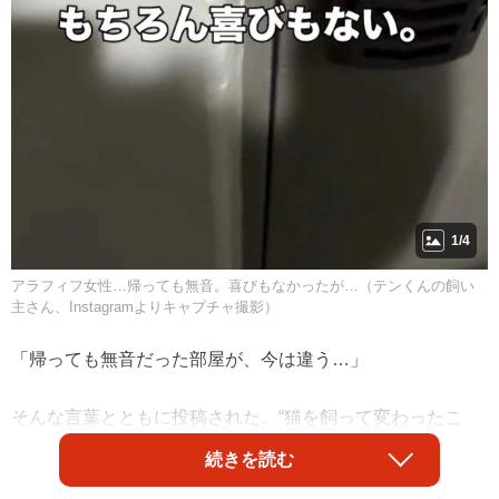
1/4
アラフィフ女性…帰っても無音。喜びもなかったが…（テンくんの飼い
主さん、Instagramよりキャプチャ撮影）
「帰っても無音だった部屋が、今は違う…」
そんな言葉とともに投稿された、“猫を飼って変わったこ
と”をつづったInstagramが、多くの共感を集めています。
続きを読む