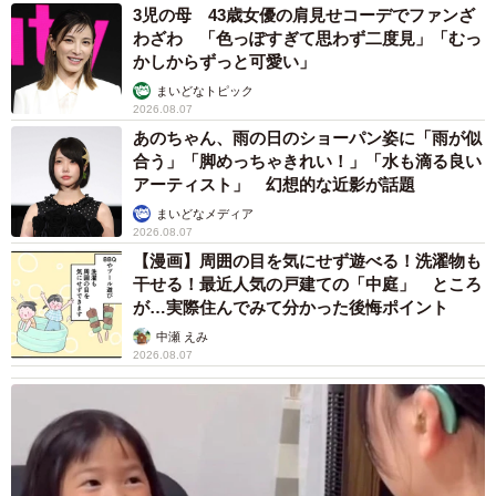
3児の母 43歳女優の肩見せコーデでファンざ
わざわ 「色っぽすぎて思わず二度見」「むっ
かしからずっと可愛い」
まいどなトピック
2026.08.07
あのちゃん、雨の日のショーパン姿に「雨が似
合う」「脚めっちゃきれい！」「水も滴る良い
アーティスト」 幻想的な近影が話題
まいどなメディア
2026.08.07
【漫画】周囲の目を気にせず遊べる！洗濯物も
干せる！最近人気の戸建ての「中庭」 ところ
が…実際住んでみて分かった後悔ポイント
中瀬 えみ
2026.08.07