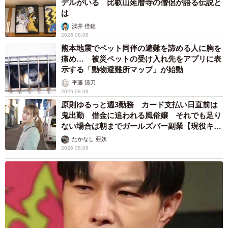
デルがいる 比叡山延暦寺の僧侶が語る伝説と
は
浅井 佳穂
2026.08.08
熊本地震でペット同伴の避難を諦める人に胸を
痛め… 被災ペットの受け入れ先をアプリに表
示する「動物避難所マップ」が始動
平藤 清刀
2026.08.08
原則ゆるっと週3勤務 カード支払い日直前は
鬼出勤 借金に追われる風俗嬢 それでも足り
ない場合は朝までガールズバー副業【現役キャ
ストに取材】
たかなし 亜妖
2026.08.08