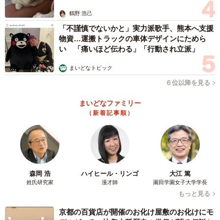
鶴野 浩己
「不謹慎でないかと」実力派歌手、熊本へ支援
物資…運搬トラックの車体デザインにためら
い 「痛いほど伝わる」「行動され立派」
まいどなトピック
６位以降を見る
まいどなファミリー
（新着記事順）
森岡 浩
ハイヒール・リンゴ
大江 篤
姓氏研究家
漫才師
園田学園女子大学学長
もっと見る
京都の百貨店が開催のお化け屋敷のお化けにモ