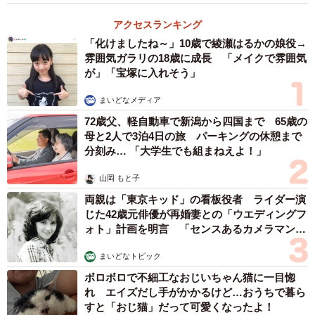
アクセスランキング
「化けましたね～」10歳で綾瀬はるかの娘役→
雰囲気ガラリの18歳に成長 「メイクで雰囲気
が」「宝塚に入れそう」
まいどなメディア
72歳父、軽自動車で新潟から四国まで 65歳の
母と2人で3泊4日の旅 パーキングの休憩まで
分刻み… 「大学生でも組まねえよ！」
山岡 もと子
両親は「東京キッド」の看板役者 ライダー演
じた42歳元俳優が再婚妻との「ウエディングフ
ォト」計画を明言 「センスあるカメラマン求
む」
まいどなトピック
ボロボロで不細工なおじいちゃん猫に一目惚
れ エイズだし手がかかるけど…おうちで暮ら
すと「おじ猫」だって可愛くなったよ！