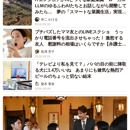
LLMのゆるふわAIたちとお話しながら開墾して
みたら… 夢の「スマートな菜園生活」実現な
るか
井二 かける
2026.08.08
プチバズしたママ友とのLINEスクショ うっ
かり電話番号を流出させちゃった！ 激怒する
友人 慰謝料の相場はいくらですか【弁護士が
解説】
長澤 芳子
2026.08.08
「テレビより私を見て？」パパの目の前に陣取
る犬に1.4万いいね あまりにも健気な熱烈ア
ピールのちょっと切ない結末
梨木 香奈
2026.08.08