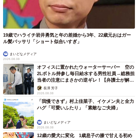
19歳でハライチ岩井勇気と年の差婚から3年、22歳元おはガー
ル髪バッサリ「ショート似合いすぎ」
まいどなメディア
2026.08.08
オフィスに置かれたウォーターサーバー 空の
2Lボトル持参し毎日給水する男性社員→総務担
当者の注意にまさかの逆ギレ！【弁護士が解
説】
長澤 芳子
2026.08.08
「我慢できず」村上佳菜子、イケメン夫と全力
ハグ「可愛いふたり」「素敵なご夫婦」
まいどなメディア
2026.08.08
12歳の愛犬に変化 1歳息子の膝で甘える初め