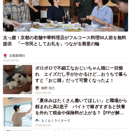
太っ腹！京都の老舗中華料理店がフルコース料理50人前を無料
提供 「一市民としてお礼を」つながる善意の輪
京都新聞社
2026.08.08
ボロボロで不細工なおじいちゃん猫に一目惚
れ エイズだし手がかかるけど…おうちで暮ら
すと「おじ猫」だって可愛くなったよ！
鶴野 浩己
2026.08.08
「夏休みはたくさん働いてほしい」と職場から
頼まれた高2息子 バイトで稼ぎすぎると扶養
を外れて税金や保険料が上がる？【FPが解
説】
もくもくライターズ
2026.08.08