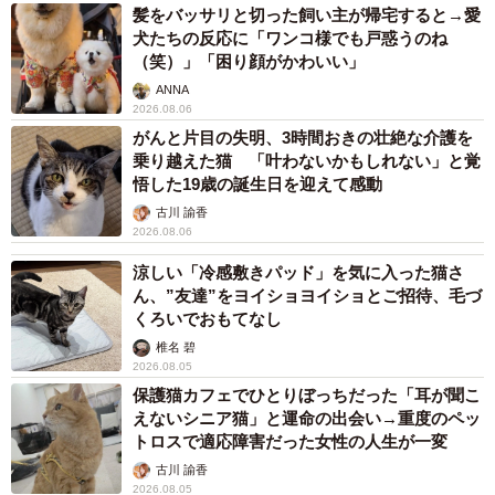
髪をバッサリと切った飼い主が帰宅すると→愛
犬たちの反応に「ワンコ様でも戸惑うのね
（笑）」「困り顔がかわいい」
ANNA
2026.08.06
がんと片目の失明、3時間おきの壮絶な介護を
乗り越えた猫 「叶わないかもしれない」と覚
悟した19歳の誕生日を迎えて感動
古川 諭香
2026.08.06
涼しい「冷感敷きパッド」を気に入った猫さ
ん、”友達”をヨイショヨイショとご招待、毛づ
くろいでおもてなし
椎名 碧
2026.08.05
保護猫カフェでひとりぼっちだった「耳が聞こ
えないシニア猫」と運命の出会い→重度のペッ
トロスで適応障害だった女性の人生が一変
古川 諭香
2026.08.05