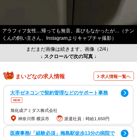
アラフィフ女性…帰っても無音。喜びもなかったが…（テン
くんの飼い主さん、Instagramよりキャプチャ撮影）
まだまだ画像は続きます。画像（2/4）
↓ スクロールで次の写真 ↓
まいどなの求人情報
求人情報一覧へ
大手ゼネコンで契約管理などのサポート事務
NEW
旭化成アミダス株式会社
神奈川県 横浜市
派遣社員：時給1,650円
医療事務/「経験必須」梅島駅徒歩13分の病院で