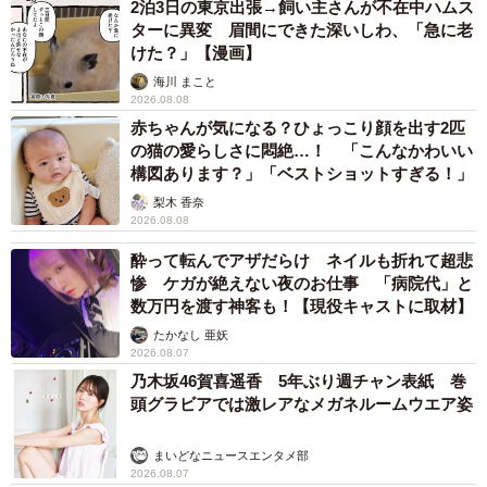
2泊3日の東京出張→飼い主さんが不在中ハムス
ターに異変 眉間にできた深いしわ、「急に老
けた？」【漫画】
海川 まこと
2026.08.08
赤ちゃんが気になる？ひょっこり顔を出す2匹
の猫の愛らしさに悶絶…！ 「こんなかわいい
構図あります？」「ベストショットすぎる！」
梨木 香奈
2026.08.08
酔って転んでアザだらけ ネイルも折れて超悲
惨 ケガが絶えない夜のお仕事 「病院代」と
数万円を渡す神客も！【現役キャストに取材】
たかなし 亜妖
2026.08.07
乃木坂46賀喜遥香 5年ぶり週チャン表紙 巻
頭グラビアでは激レアなメガネルームウエア姿
まいどなニュースエンタメ部
2026.08.07