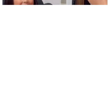
難聴のお姉ちゃんに5歳の妹が手話通訳 互いに支え合う家族の
日常に反響「妹ちゃん、頼もしい」「かわいい通訳さん」
五ヶ瀬 あお
2026.08.07
ラストライブ控えるT-BOLAN森友嵐士 にし
たん社長がTikTok内で独占インタビュー
まいどなニュース
2026.08.07
「男の子のママっぽいよね」ってどういう意
味？ 女系家族で育った母 いつもスカートと
ワンピースしか着ないし、ヒールも好き どの
へんが…
山岡 もと子
2026.08.07