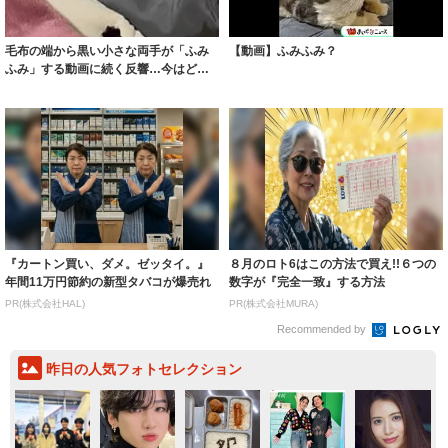
毛布の端から黒い小さな両手が「ふみ
【動画】ふみふみ？
ふみ」する動画に続く反響…今はどう
してる？飼い...
『カートン買い、ダメ。ゼッタイ。』
８月のロト6はこの方法で買え!!６つの
年間11万円節約の新型タバコが爆売れ
数字が『完全一致』する方法
PR(株式会社HAL)
PR(株式会社MURA)
Recommended by
昨日の人気フォトセレクション