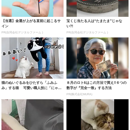
【当選】金運が上がる直前に起こるサ
宝くじ当たる人は“たまたま”じゃな
イン
い?!
PR(合同会社デジタルファーム )
PR(合同会社デジタルファーム )
猫のぬいぐるみをひたすら「ふみふ
８月のロト6はこの方法で買え!!６つの
み」する猫 可愛い職人技に「にゃん
数字が『完全一致』する方法
にゃんサロン...
PR(株式会社MURA)