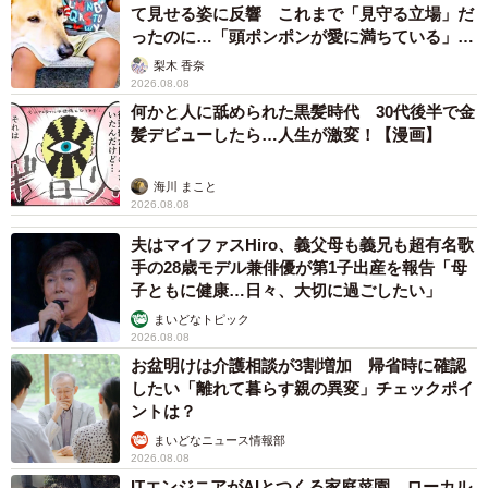
て見せる姿に反響 これまで「見守る立場」だ
ったのに…「頭ポンポンが愛に満ちている」
「尊…」
梨木 香奈
2026.08.08
何かと人に舐められた黒髪時代 30代後半で金
髪デビューしたら…人生が激変！【漫画】
海川 まこと
2026.08.08
夫はマイファスHiro、義父母も義兄も超有名歌
手の28歳モデル兼俳優が第1子出産を報告「母
子ともに健康…日々、大切に過ごしたい」
まいどなトピック
2026.08.08
お盆明けは介護相談が3割増加 帰省時に確認
したい「離れて暮らす親の異変」チェックポイ
ントは？
まいどなニュース情報部
2026.08.08
ITエンジニアがAIとつくる家庭菜園 ローカル