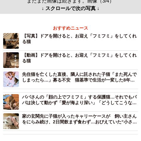
まだまだ画像は続きます。画像（3/4）
↓ スクロールで次の写真 ↓
おすすめニュース
【写真】ドアを開けると、お迎え「フミフミ」をしてくれ
る猫
【動画】ドアを開けると、お迎え「フミフミ」をしてくれ
る猫
先住猫を亡くした直後、隣人に託された子猫「また死んで
しまったら…」募る不安 猫基準で生活が一変した8年の
愛情の絆
パパさんの「顔の上でフミフミ」する保護猫…それでもパ
パは決して動かず「愛が海より深い」「どうしてこうなっ
た」と反響
家の玄関先に子猫が入ったキャリーケースが 飼い主さん
をにらみ続け、2日間飲まず食わず…おびえていた“小さな
命”は、お家1番の甘えん坊に