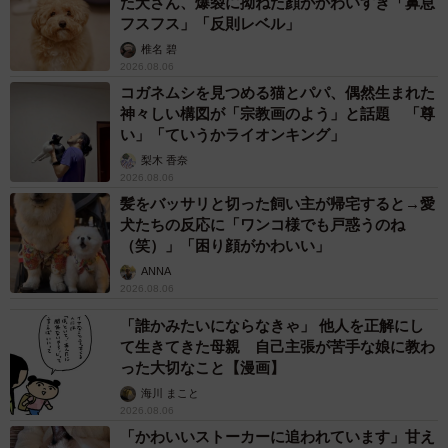
た犬さん、爆裂に拗ねた顔がかわいすぎ「鼻息
フスフス」「反則レベル」
椎名 碧
2026.08.06
コガネムシを見つめる猫とパパ、偶然生まれた
神々しい構図が「宗教画のよう」と話題 「尊
い」「ていうかライオンキング」
梨木 香奈
2026.08.06
髪をバッサリと切った飼い主が帰宅すると→愛
犬たちの反応に「ワンコ様でも戸惑うのね
（笑）」「困り顔がかわいい」
ANNA
2026.08.06
「誰かみたいにならなきゃ」 他人を正解にし
て生きてきた母親 自己主張が苦手な娘に教わ
った大切なこと【漫画】
海川 まこと
2026.08.06
「かわいいストーカーに追われています」甘え