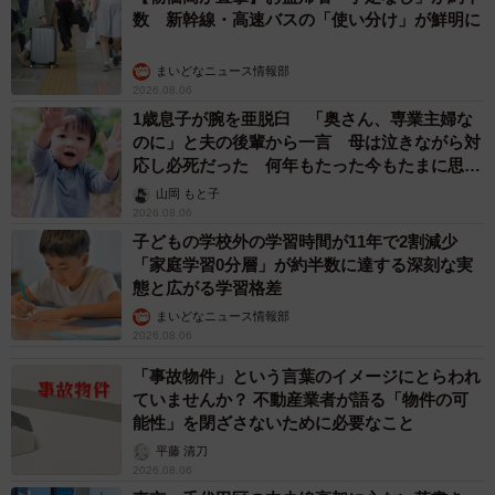
数 新幹線・高速バスの「使い分け」が鮮明に
まいどなニュース情報部
2026.08.06
1歳息子が腕を亜脱臼 「奥さん、専業主婦な
のに」と夫の後輩から一言 母は泣きながら対
応し必死だった 何年もたった今もたまに思い
出し…
山岡 もと子
2026.08.06
子どもの学校外の学習時間が11年で2割減少
「家庭学習0分層」が約半数に達する深刻な実
態と広がる学習格差
まいどなニュース情報部
2026.08.06
「事故物件」という言葉のイメージにとらわれ
ていませんか？ 不動産業者が語る「物件の可
能性」を閉ざさないために必要なこと
平藤 清刀
2026.08.06