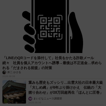
「LINEのQRコードを添付して」社長をかたる詐欺メール
続々 社員を個人アカウントへ誘導→最後は不正送金…求めら
れる「だまされる前提」の対策
井二 かける
2026.08.06
重みも歴史もズッシリ…出雲大社の日本最大級
「大しめ縄」が8年ぶり掛けかえ 伝統の「大
撚り合わせ」が28万回超再生「ほんとに圧巻」
まいどなニュース調査部
2026.08.06