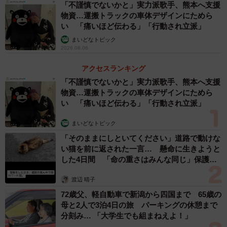
「不謹慎でないかと」実力派歌手、熊本へ支援
物資…運搬トラックの車体デザインにためら
い 「痛いほど伝わる」「行動され立派」
まいどなトピック
2026.08.06
アクセスランキング
「不謹慎でないかと」実力派歌手、熊本へ支援
物資…運搬トラックの車体デザインにためら
い 「痛いほど伝わる」「行動され立派」
まいどなトピック
「そのままにしといてください」道路で動けな
い猫を前に返された一言… 懸命に生きようと
した4日間 「命の重さはみんな同じ」保護団
体代表の訴え
渡辺 晴子
72歳父、軽自動車で新潟から四国まで 65歳の
母と2人で3泊4日の旅 パーキングの休憩まで
分刻み… 「大学生でも組まねえよ！」