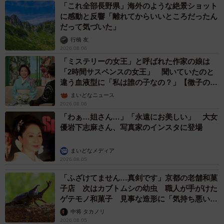
「これ全部長野県」海外のような絶景ショット
に感動と反響「離れてからいいところだったん
だって気づいた」
行橋 友
2026.08.06
「ミステリーの女王」と呼ばれた作家の娘は
「2時間サスペンスの女王」 聞いていたのと
違う血液型に「私は誰の子なの？」【徹子の部
屋】
まいどなニュース
2026.08.06
「わぁ…姐さん…」「永遠にお美しい」 大女
優岩下志麻さん、写真家のインスタに登場
まいどなメディア
2026.08.05
「ふざけてません…真剣です」京都の老舗和菓
子店 次はカブトムシの幼虫 職人が手がけた
ゲテモノ和菓子 見事な造形に「気持ち悪いく
らいリアル」
中将 タカノリ
2026.08.05