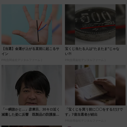
【当選】金運が上がる直前に起こるサ
宝くじ当たる人は“たまたま”じゃな
イン
い?!
PR(合同会社デジタルファーム )
PR(合同会社デジタルファーム )
「一瞬誰かと…」彦摩呂、30キロ近く
「宝くじを買う前に〇〇をするだけで
減量した姿に反響 既製品の防護服が
す」7億当選者が続出
着られると...
PR(合同会社デジタルファーム )