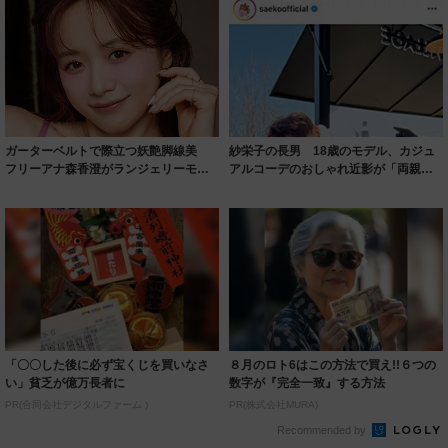
ガーターベルトで際立つ妖艶脚線美
紗栄子の長男 18歳のモデル、カジュ
フリーアナ森香澄がランジェリーモデ
アルコーデのおしゃれ近影が「両親の
ルに ｢PE...
いいとこ取...
「〇〇した後に必ず宝くじを買いなさ
８月のロト6はこの方法で買え!!６つの
い」貧乏が億万長者に
数字が『完全一致』する方法
PR(合同会社デジタルファーム )
PR(株式会社MURA)
Recommended by