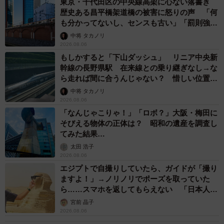
東京・千代田区の中央線高架に心ない落書き
歴史ある昌平橋架道橋の被害に怒りの声 「何
も分かってないし、センスも古い」「罰則強化
して」
中将 タカノリ
2026.08.06
もしかすると「下山ダッシュ」 リニア中央新
幹線の長野県駅 在来線との乗り継ぎなし→な
ら走れば間に合うんじゃない？ 惜しい位置関
係が反響
中将 タカノリ
2026.08.06
「なんじゃこりゃ！」「ロボ？」大阪・梅田に
そびえる物体の正体は？ 昭和の遺産を調査し
てみた結果…
太田 浩子
2026.08.06
エジプトで自撮りしていたら、ガイドが「撮り
ますよ！」→ノリノリでポーズを取っていた
ら……スマホを返してもらえない 「日本人は
カモ代表かも」「私は6時間で3万円払った」
宮前 晶子
2026.08.06