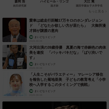
森岡 浩
ハイヒール・リンゴ
大江 篤
姓氏研究家
漫才師
園田学園女子大学学長
もっと見る
愛車は総走行距離17万キロのホンダレジェン
ド 「どなたか欲しい方が居たら」 大御所漫
才師が譲渡の意向
まいどなトピック
2026.08.06
大河出演の39歳俳優 真夏の海で赤銅色の肉体
美を連投 「バッキバキだな」「ばり渋いで
す」
まいどなトピック
2026.08.06
「人生こそがバラエティー」 マレーシア移住
を報告した菊地亜美 子どもの教育考え「小学
校へ入学するこのタイミングで挑戦」
まいどなトピック
2026.08.06