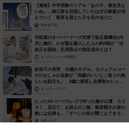
【漫画】中学受験のリアル「あの子、最近見な
いね」…御三家を目指していたはずの家庭が消
えていく 限界を迎えた子を目の当りに
松波 穂乃圭
2026.08.05
市販薬のオーバードーズ対策で改正薬機法が5
月に施行、かぜ薬を購入した人の約6割が「法
改正を認知」乱用防止の指定成分とは？
まいどなニュース情報部
2026.08.05
紗栄子の長男 18歳のモデル、カジュアルコー
デのおしゃれ近影が「両親のいいとこ取りの美
しいお顔立ち」 9歳に渡英し全寮制カレッジ
で学ぶ
まいどなメディア
2026.08.05
たった50パーツのレゴで作った極小仏壇 ろう
そく、花立て、お供えのご飯、観音開きの扉の
奥には位牌も…「チーンの音が聞こえてきそ
う」
山岡 もと子
2026.08.05