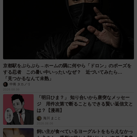
京都駅をぶらぶら→ホームの隅に何やら「ドロン」のポーズを
する忍者 この暑い中いったいなぜ？ 近づいてみたら…
「見つかるなんて未熟」
中将 タカノリ
2026.08.06
「明日ひま？」 知り合いから唐突なメッセー
ジ 用件次第で断ることもできる賢い返信文と
は？【漫画】
海川 まこと
2026.08.06
飼い主が食べているヨーグルトをもらえなかっ