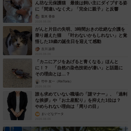
ん坊な元保護猫 最後は飼い主にダイブする姿
に「間違いなく犬」「完全に親子」と反響
梨木 香奈
2026.08.06
がんと片目の失明、3時間おきの壮絶な介護を
乗り越えた猫 「叶わないかもしれない」と覚
悟した19歳の誕生日を迎えて感動
古川 諭香
2026.08.06
「カニにアジをあげると青くなる」ほんと
に！？ 「自然の染色技術が凄い」と話題に
その理由とは…？
竹中 友一（RinToris）
2026.08.06
誰も求めていない職場の「謎マナー」、「過剰
な挨拶」や「お土産配り」を抑えた1位は？
やめられない理由は「周りの目」
まいどなデータ
2026.08.06