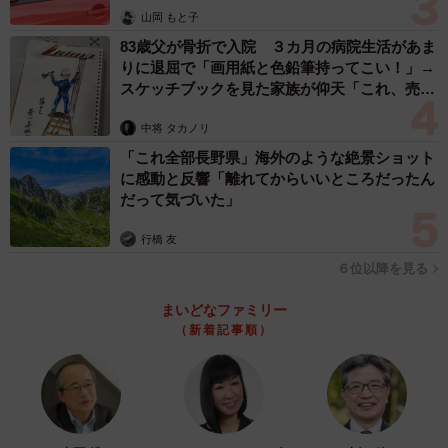
山岡 もと子
83歳父が骨折で入院 ３カ月の病院生活があま
りに退屈で「画用紙と色鉛筆持ってこい！」→
スケッチブックを見た家族が仰天「これ、売れ
ますよ…」
中将 タカノリ
「これ全部長野県」海外のような絶景ショット
に感動と反響「離れてからいいところだったん
だって気づいた」
行橋 友
６位以降を見る
まいどなファミリー
（新着記事順）