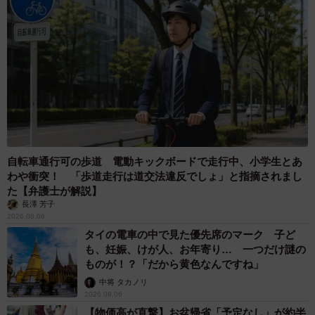
自転車通行可の歩道 電動キックボードで走行中、小学生とあ
わや衝突！ 「歩道走行は道交法違反でしょ」と指摘されまし
た【弁護士が解説】
長澤 芳子
2026.08.06
タイの電車の中で見た優先席のマーク 子ど
も、妊娠、けが人、お年寄り… 一つだけ謎の
ものが！？「だから黄色なんですね」
中将 タカノリ
2026.08.06
【物価高が直撃】お盆帰省「予定なし」が約半