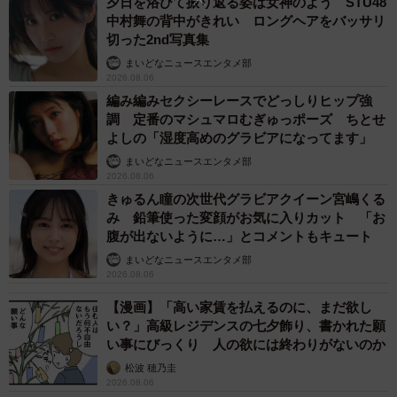
夕日を浴びて振り返る姿は女神のよう STU48
中村舞の背中がきれい ロングヘアをバッサリ
切った2nd写真集
まいどなニュースエンタメ部
2026.08.06
編み編みセクシーレースでどっしりヒップ強
調 定番のマシュマロむぎゅっポーズ ちとせ
よしの「湿度高めのグラビアになってます」
まいどなニュースエンタメ部
2026.08.06
きゅるん瞳の次世代グラビアクイーン宮嶋くる
み 鉛筆使った変顔がお気に入りカット 「お
腹が出ないように…」とコメントもキュート
まいどなニュースエンタメ部
2026.08.06
【漫画】「高い家賃を払えるのに、まだ欲し
い？」高級レジデンスの七夕飾り、書かれた願
い事にびっくり 人の欲には終わりがないのか
松波 穂乃圭
2026.08.06