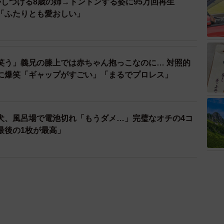
かしつける8歳の姉→トントンする姿に95万回再生
「ふたりとも愛おしい」
笑う」義兄の膝上では赤ちゃん抱っこなのに… 対照的
に爆笑「ギャップがすごい」「まるでプロレス」
犬、風呂場で電池切れ「もうダメ…」完璧なオチの4コ
最後の1枚が最高」