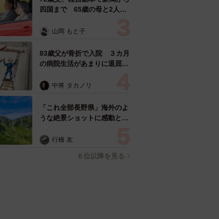
四国まで 65歳の母と2人で
3泊4日の旅 パーキングの休
憩まで分刻み… 「大学生で
山岡 もと子
も組まねえよ！」
83歳父が骨折で入院 ３カ月
の病院生活があまりに退屈で
「画用紙と色鉛筆持ってこ
い！」→スケッチブックを見
中将 タカノリ
た家族が仰天「これ、売れま
すよ…」
「これ全部長野県」海外のよ
うな絶景ショットに感動と反
響「離れてからいいところだ
ったんだって気づいた」
行橋 友
６位以降を見る