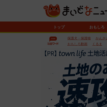
ニ
トップ
おもしろ
ュ
ー
保護犬・保護猫
かんさ
ス
一
おもしろ動画
くるま
覧