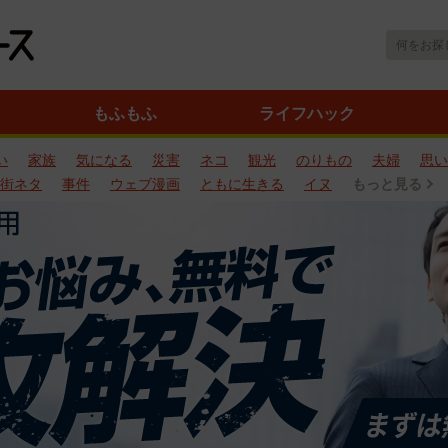
もふもふ
ライフハック
い
家族
気になる
災害
ネコ
観光
のりもの
夫婦
思い
街ネタ
事件
ウェブ漫画
ともに生きる
イヌ
もっと見る