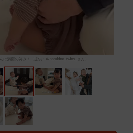
面の笑み！（提供：＠haruhina_twins_さん）