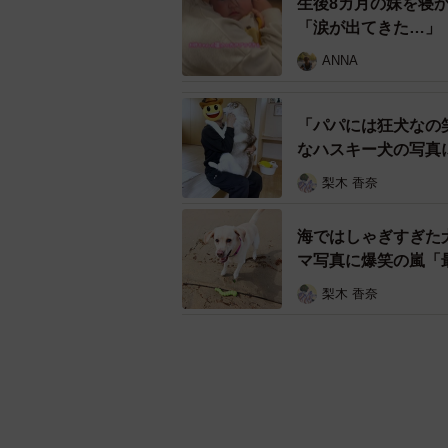
生後8カ月の妹を寝
「涙が出てきた…」
ANNA
「パパには狂犬なの
なハスキー犬の写真
梨木 香奈
海ではしゃぎすぎた
マ写真に爆笑の嵐「
梨木 香奈