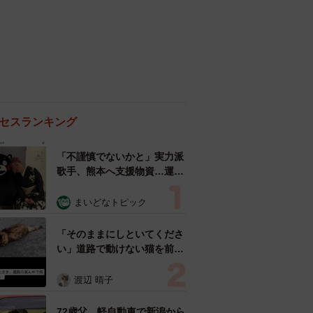
セスランキング
「不謹慎でないかと」実力派
歌手、熊本へ支援物資…運搬
トラックの車体デザインにた
めらい 「痛いほど伝わる」
まいどなトピック
「行動され立派」
「そのままにしといてくださ
い」道路で動けない猫を前に
返された一言… 懸命に生き
ようとした4日間 「命の重
渡辺 晴子
さはみんな同じ」保護団体代
表の訴え
72歳父、軽自動車で新潟から