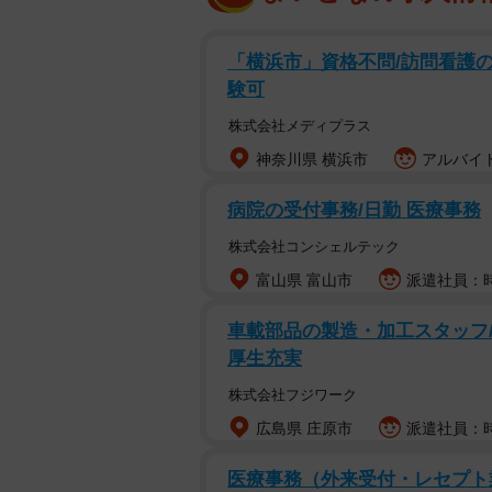
「横浜市」資格不問/訪問看護の医
験可
株式会社メディプラス
神奈川県 横浜市
アルバイト
病院の受付事務/日勤 医療事務
株式会社コンシェルテック
富山県 富山市
派遣社員：時
車載部品の製造・加工スタッフ/
厚生充実
株式会社フジワーク
広島県 庄原市
派遣社員：時
医療事務（外来受付・レセプト