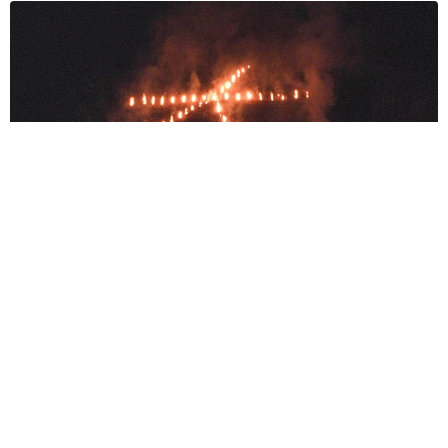
京都五山送り火ピンチ 気候変動や獣害に施設老朽化「もう限
界」 クラファン募る
浅井 佳穂
2026.08.09
母は有名女優、慶応幼稚舎出身CBCアナのノー
スリーブ姿「育ちの良さが表情に表れてる」
「天使の笑顔」
まいどなメディア
2026.08.09