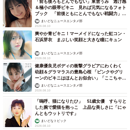
「前も後ろもとんでもない」東雲うみ 透け感
＆極小の眼帯ビキニ 見れば元気になるフォト
ブック 「前後ともにとんでもない戦闘力」
「桃ダイナマイトがすごい」
まいどなニュースエンタメ部
2026.08.10
爽やか青ビキニ！マーメイドになった虹コン・
石浜芽衣 まぶしい笑顔と大きな瞳にキュン
まいどなニュースエンタメ部
2026.08.10
健康優良児ボディの衝撃グラビアにわくわく
幼顔＆グラマラスの豊島心桜 「ピンクやグリ
ーンのビキニはほんとお似合い」「ここちゃん
天使 また可愛くなった」
まいどなニュースエンタメ部
2026.08.10
「嗚呼、猫になりたひ」 51歳女優 すらりと
した腕で愛猫を抱っこ 上品な美しさに「にゃ
んともウットリです」
まいどなトピック
2026.08.10