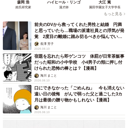
森岡 浩
ハイヒール・リンゴ
大江 篤
姓氏研究家
漫才師
園田学園女子大学学長
もっと見る
前夫のDVから救ってくれた男性と結婚 円満
と思っていたら…職場の派遣社員との浮気が発
覚 2度目の離婚に踏み切るべきか悩んでいま
す【夫婦関係修復カウンセラーが解説】
長澤 芳子
2026.08.10
宿題を忘れたら即ゲンコツ 体罰が日常茶飯事
だった昭和の小中学校 小4男子の頬に押し付
けられた恐怖の棒とは？【漫画】
海川 まこと
2026.08.10
口にできなかった「ごめんね」 今も消えない
遠い日の後悔 がんで弱った父と過ごした3カ
月は最後の贈り物かもしれない【漫画】
海川 まこと
2026.08.10