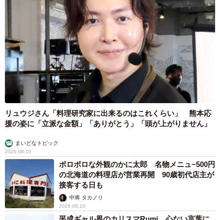
リュウジさん「料理研究家に出来るのはこれくらい」 熊本応
援の姿に「立派な金額」「ありがとう」「頭が上がりません」
まいどなトピック
2026.08.10
ボロボロな外観のかに太郎 名物メニュ−500円
の北海道の料理店が営業再開 90歳初代店主が
接客する日も
中将 タカノリ
2026.08.10
平成ギャル界のカリスマRumi 心ない言葉に