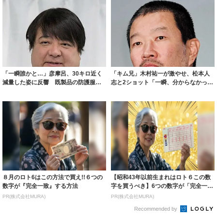
「一瞬誰かと…」彦摩呂、30キロ近く
「キム兄」木村祐一が激やせ、松本人
減量した姿に反響 既製品の防護服が
志と2ショット「一瞬、分からなかった
着られると...
わ」「テキ...
８月のロト6はこの方法で買え!!６つの
【昭和43年以前生まれはロト６この数
数字が『完全一致』する方法
字を買うべき】6つの数字が「完全一
致」する方...
PR(株式会社MURA)
PR(株式会社MURA)
Recommended by