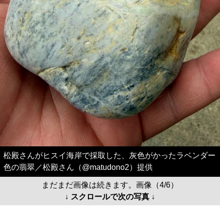
松殿さんがヒスイ海岸で採取した、灰色がかったラベンダー
色の翡翠／松殿さん（@matudono2）提供
まだまだ画像は続きます。画像（4/6）
↓ スクロールで次の写真 ↓