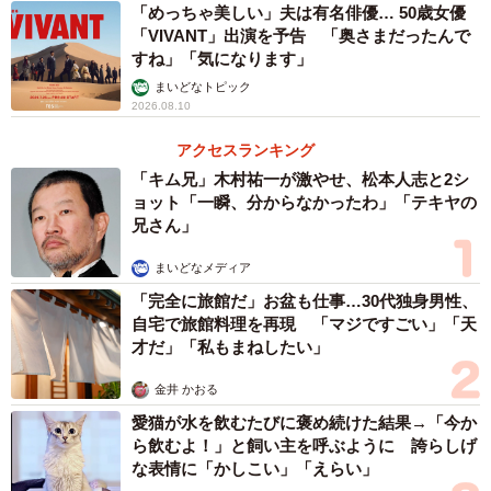
「めっちゃ美しい」夫は有名俳優… 50歳女優
「VIVANT」出演を予告 「奥さまだったんで
すね」「気になります」
まいどなトピック
2026.08.10
アクセスランキング
「キム兄」木村祐一が激やせ、松本人志と2シ
ョット「一瞬、分からなかったわ」「テキヤの
兄さん」
まいどなメディア
「完全に旅館だ」お盆も仕事…30代独身男性、
自宅で旅館料理を再現 「マジですごい」「天
才だ」「私もまねしたい」
金井 かおる
愛猫が水を飲むたびに褒め続けた結果→「今か
ら飲むよ！」と飼い主を呼ぶように 誇らしげ
な表情に「かしこい」「えらい」