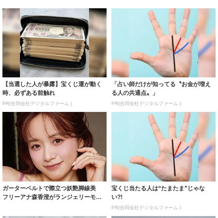
【当選した人が暴露】宝くじ運が動く
「占い師だけが知ってる〝お金が増え
時、必ずある前触れ
る人の共通点〟」
PR(合同会社デジタルファーム )
PR(合同会社デジタルファーム )
ガーターベルトで際立つ妖艶脚線美
宝くじ当たる人は“たまたま”じゃな
フリーアナ森香澄がランジェリーモデ
い?!
ルに ｢PE...
PR(合同会社デジタルファーム )