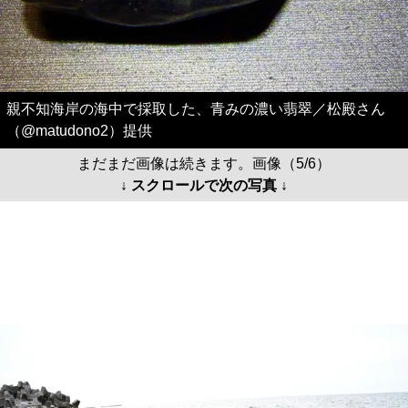
親不知海岸の海中で採取した、青みの濃い翡翠／松殿さん
（@matudono2）提供
まだまだ画像は続きます。画像（5/6）
↓ スクロールで次の写真 ↓