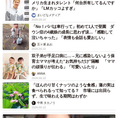
メリカ生まれタレント「何台所有してるんです
か」「LMカッコよすぎ」
まいどなメディア
2026.08.10
「No！パパは車行って」初めて1人で登園 ダ
ウン症の4歳娘の成長に思わず涙…「感動して
泣いちゃった」「表情も会話も愛おしい」
五ヶ瀬 あお
2026.08.10
双子弟が手足口病に…→兄に感染しないよう保
育士ママが考えた“お気持ちだけ”隔離 「ママ
の頑張りが伝わる」「可愛いふたり」
ANNA
2026.08.10
「ほんのり甘くナッツのような食感」蓮の実は
食べられるって知ってる？ 市場には出回ら
ず、生で味わえる期間はわずか
中将 タカノリ
2026.08.10