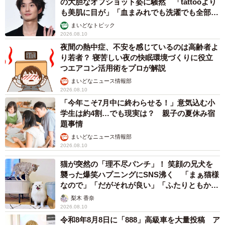
の大胆なオフショット姿に騒然 「tattooより
も美肌に目が」「血まみれでも洗濯でも全部か
っこいい」
まいどなトピック
2026.08.10
夜間の熱中症、不安を感じているのは高齢者よ
り若者？ 寝苦しい夜の快眠環境づくりに役立
つエアコン活用術をプロが解説
まいどなニュース情報部
2026.08.10
「今年こそ7月中に終わらせる！」意気込む小
学生は約4割…でも現実は？ 親子の夏休み宿
題事情
まいどなニュース情報部
2026.08.10
猫が突然の「理不尽パンチ」！ 笑顔の兄犬を
襲った爆笑ハプニングにSNS沸く 「まぁ猫様
なので」「だがそれが良い」「ふたりともかわ
いいね」
梨木 香奈
2026.08.10
令和8年8月8日に「888」高級車を大量投稿 ア