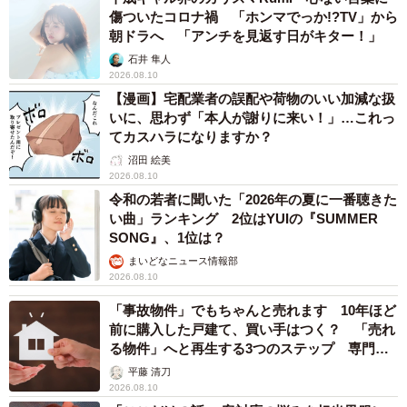
傷ついたコロナ禍 「ホンマでっか!?TV」から
朝ドラへ 「アンチを見返す日がキター！」
石井 隼人
2026.08.10
【漫画】宅配業者の誤配や荷物のいい加減な扱
いに、思わず「本人が謝りに来い！」…これっ
てカスハラになりますか？
沼田 絵美
2026.08.10
令和の若者に聞いた「2026年の夏に一番聴きた
い曲」ランキング 2位はYUIの『SUMMER
SONG』、1位は？
まいどなニュース情報部
2026.08.10
「事故物件」でもちゃんと売れます 10年ほど
前に購入した戸建て、買い手はつく？ 「売れ
る物件」へと再生する3つのステップ 専門家
が解説
平藤 清刀
2026.08.10