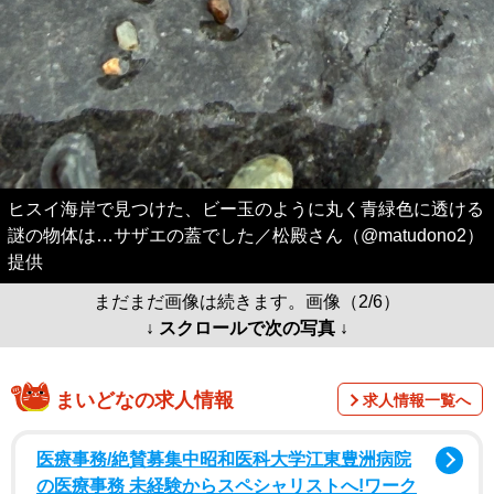
ヒスイ海岸で見つけた、ビー玉のように丸く青緑色に透ける
謎の物体は…サザエの蓋でした／松殿さん（@matudono2）
提供
まだまだ画像は続きます。画像（2/6）
↓ スクロールで次の写真 ↓
まいどなの求人情報
求人情報一覧へ
医療事務/絶賛募集中昭和医科大学江東豊洲病院
の医療事務 未経験からスペシャリストへ!ワーク