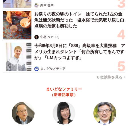
梨木 香奈
お祭りの夜の駅のトイレ 捨てられた1匹の金
魚は酸欠状態だった 塩水浴で元気取り戻し白
点病の治療も奏功した
中将 タカノリ
令和8年8月8日に「888」高級車を大量投稿 ア
メリカ生まれタレント「何台所有してるんです
か」「LMカッコよすぎ」
まいどなメディア
６位以降を見る
まいどなファミリー
（新着記事順）