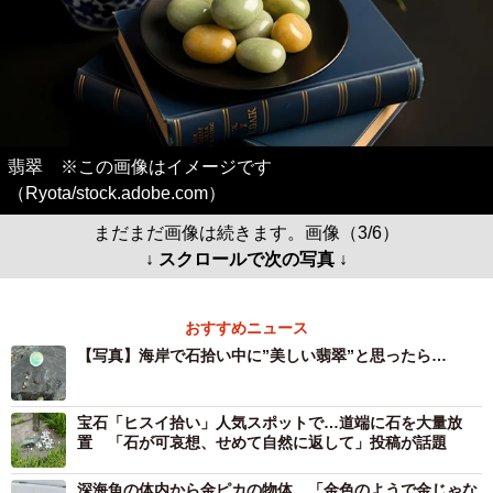
翡翠 ※この画像はイメージです
（Ryota/stock.adobe.com）
まだまだ画像は続きます。画像（3/6）
↓ スクロールで次の写真 ↓
おすすめニュース
【写真】海岸で石拾い中に”美しい翡翠”と思ったら…
宝石「ヒスイ拾い」人気スポットで…道端に石を大量放
置 「石が可哀想、せめて自然に返して」投稿が話題
深海魚の体内から金ピカの物体 「金色のようで金じゃな