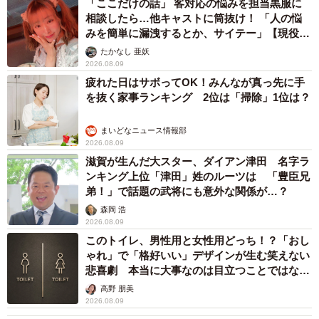
「ここだけの話」 客対応の悩みを担当黒服に
相談したら…他キャストに筒抜け！ 「人の悩
みを簡単に漏洩するとか、サイテー」【現役キ
ャストに取材】
たかなし 亜妖
2026.08.09
疲れた日はサボってOK！みんなが真っ先に手
を抜く家事ランキング 2位は「掃除」1位は？
まいどなニュース情報部
2026.08.09
滋賀が生んだ大スター、ダイアン津田 名字ラ
ンキング上位「津田」姓のルーツは 「豊臣兄
弟！」で話題の武将にも意外な関係が…？
森岡 浩
2026.08.09
このトイレ、男性用と女性用どっち！？「おし
ゃれ」で「格好いい」デザインが生む笑えない
悲喜劇 本当に大事なのは目立つことではな
く…
高野 朋美
2026.08.09