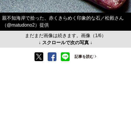
親不知海岸で拾った、赤くきらめく印象的な石／松殿さん
（@matudono2）提供
まだまだ画像は続きます。画像（1/6）
↓ スクロールで次の写真 ↓
記事を読む