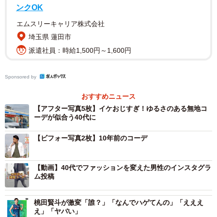
ンクOK
エムスリーキャリア株式会社
埼玉県 蓮田市
若いころのNaokiさんは、ピタピタの細身の服や、流行を前
派遣社員：時給1,500円～1,600円
面に出したアイテムを好んでいたといいます。当時は目立
つ着こなしを意識していた一方で、30代後半ごろ、ファッ
Sponsored by
ションに対する考え方に少しずつ変化が生まれました。流
おすすめニュース
行を追い続けるうちに、「なんか若い印象になってしま
【アフター写真5枚】イケおじすぎ！ゆるさのある無地コ
ーデが似合う40代に
う…」と感じるようになったそうです。
【ビフォー写真2枚】10年前のコーデ
「そこから、自分の年齢に合う服を模索し始めました」
【動画】40代でファッションを変えた男性のインスタグラ
ム投稿
桃田賢斗が激変「誰？」「なんでハゲてんの」「えええ
え」「ヤバい」