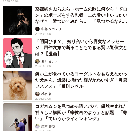
2026.08.06
京都駅をぶらぶら→ホームの隅に何やら「ドロ
ン」のポーズをする忍者 この暑い中いったい
なぜ？ 近づいてみたら… 「見つかるなんて
未熟」
中将 タカノリ
2026.08.06
「明日ひま？」 知り合いから唐突なメッセー
ジ 用件次第で断ることもできる賢い返信文と
は？【漫画】
海川 まこと
2026.08.06
飼い主が食べているヨーグルトをもらえなかっ
た犬さん、爆裂に拗ねた顔がかわいすぎ「鼻息
フスフス」「反則レベル」
椎名 碧
2026.08.06
コガネムシを見つめる猫とパパ、偶然生まれた
神々しい構図が「宗教画のよう」と話題 「尊
い」「ていうかライオンキング」
梨木 香奈