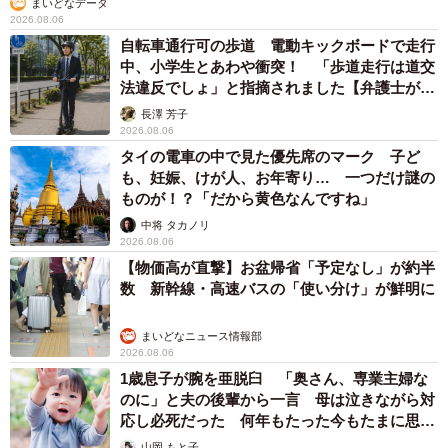
まいどなデータ
5/8
2026.08.06
自転車通行可の歩道 電動キックボードで走行
【現在】イケオジパパに変身／Naokiさん（@alc1231）提供
中、小学生とあわや衝突！ 「歩道走行は道交
法違反でしょ」と指摘されました【弁護士が解
現在、NaokiさんはSNSで「9割無地の大人コーデ」を発信
説】
長澤 芳子
しています。アカウントを始めるきっかけには、自分自身
2026.08.06
タイの電車の中で見た優先席のマーク 子ど
が服選びに悩み、失敗してきた経験がありました。
も、妊娠、けが人、お年寄り… 一つだけ謎の
ものが！？「だから黄色なんですね」
「自分自身が一番悩んで失敗もした部分だったので、同じ
中将 タカノリ
悩みを持つ方に何かのヒントになればと思いました」
2026.08.06
【物価高が直撃】お盆帰省「予定なし」が約半
数 新幹線・高速バスの「使い分け」が鮮明に
また、18年間のアパレル歴のなかで、「どうすればいいか
分からない」という30代、40代の多くの声に触れてきたこ
まいどなニュース情報部
とも、発信を始めた理由のひとつだったそうです。
2026.08.06
1歳息子が腕を亜脱臼 「奥さん、専業主婦な
のに」と夫の後輩から一言 母は泣きながら対
「『結局ここの店で選んだものが一番使っている』という
応し必死だった 何年もたった今もたまに思い
リアルな声を、よくいただけることも発信のきっかけで
出し…
山岡 もと子