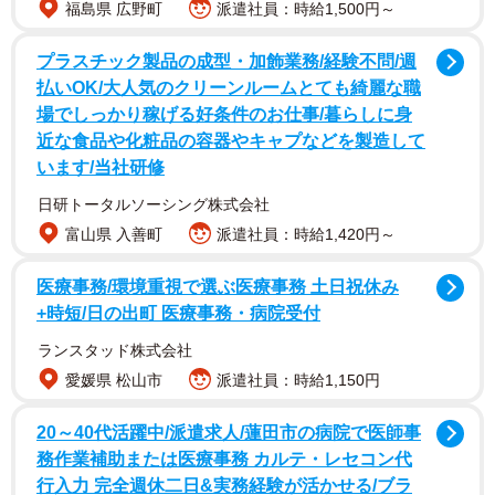
福島県 広野町
派遣社員：時給1,500円～
プラスチック製品の成型・加飾業務/経験不問/週
払いOK/大人気のクリーンルームとても綺麗な職
場でしっかり稼げる好条件のお仕事/暮らしに身
近な食品や化粧品の容器やキャプなどを製造して
います/当社研修
1/8
日研トータルソーシング株式会社
富山県 入善町
派遣社員：時給1,420円～
【10年前】ガキっぽい自分を変えたかった／Naokiさん（@alc1231）提
供
医療事務/環境重視で選ぶ医療事務 土日祝休み
+時短/日の出町 医療事務・病院受付
ランスタッド株式会社
愛媛県 松山市
派遣社員：時給1,150円
20～40代活躍中/派遣求人/蓮田市の病院で医師事
務作業補助または医療事務 カルテ・レセコン代
行入力 完全週休二日&実務経験が活かせる/ブラ