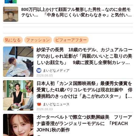
800万円以上かけて顔面フル整形した男性→なのに全然モ
テない… 「中身も同じくらい変わらなきゃ」と気付いた
現実
気になる
ファッション
ビフォーアフター
紗栄子の長男 18歳のモデル、カジュアルコー
デのおしゃれ近影が「両親のいいとこ取りの美
しいお顔立ち」 9歳に渡英し全寮制カレッジ
で学ぶ
まいどなメディア
2026.08.05
日本人初「カンヌ国際映画祭」最優秀女優賞を
受賞した41歳パリコレモデルは現在妊娠中 俳
優挑戦のきっかけは「あこがれのスター」【徹
子の部屋】
まいどなニュース
2026.08.03
ガーターベルトで際立つ妖艶脚線美 フリーア
ナ森香澄がランジェリーモデルに ｢PEACH
JOHN｣秋の新作