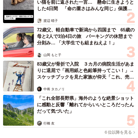
い猫を前に返された一言… 懸命に生きようと
ようになったことが、今の装いにつながっているようで
した4日間 「命の重さはみんな同じ」保護団
す。
体代表の訴え
渡辺 晴子
72歳父、軽自動車で新潟から四国まで 65歳の
母と2人で3泊4日の旅 パーキングの休憩まで
分刻み… 「大学生でも組まねえよ！」
山岡 もと子
83歳父が骨折で入院 ３カ月の病院生活があま
りに退屈で「画用紙と色鉛筆持ってこい！」→
スケッチブックを見た家族が仰天「これ、売れ
ますよ…」
中将 タカノリ
「これ全部長野県」海外のような絶景ショット
に感動と反響「離れてからいいところだったん
だって気づいた」
行橋 友
６位以降を見る