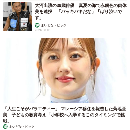
見た目だけではなく、着やすさや扱いやすさも重視するよ
大河出演の39歳俳優 真夏の海で赤銅色の肉体
うになったといいます。
美を連投 「バッキバキだな」「ばり渋いで
す」
「動きやすく洗濯負けしにくい、汚れが目立たないものを
まいどなトピック
2026.08.06
選ぶようになりました」
もともと面倒くさがりだったこともあり、日常に無理なく
使える実用性の高い服へと、自然に移っていきました。
「人生こそがバラエティー」 マレーシア移住を報告した菊地亜
美 子どもの教育考え「小学校へ入学するこのタイミングで挑
戦」
まいどなトピック