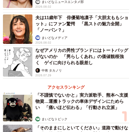
まいどなニュースエンタメ部
2026.08.02
夫は11歳年下 俳優菊地凛子「大胆太ももショ
ット」にファン驚愕 「黒ストの魅力全開」
「ノーパン？」
まいどなメディア
2/8
2026.08.02
なぜアメリカの男性ブランドにはトートバッグ
【10年前】細身コーデ／Naokiさん（@alc1231）提供
がないのか 「男らしくあれ」の価値観根強
く ゲイに向けられる眼差し
流行をそのまま取り入れるのではなく、自分の年齢に合う
中将 タカノリ
形で選ぶスタイルへと変わっていきました。現在の服選び
2026.07.29
で大切にしている基準について、Naokiさんはこう話しま
アクセスランキング
す。
「不謹慎でないかと」実力派歌手、熊本へ支援
物資…運搬トラックの車体デザインにためら
「さりげなくおしゃれに見えて、年齢に合う上品さもどこ
い 「痛いほど伝わる」「行動され立派」
かに兼ね備えている服」
まいどなトピック
派手さよりも、自分らしさや年齢とのバランスを意識する
「そのままにしといてください」道路で動けな