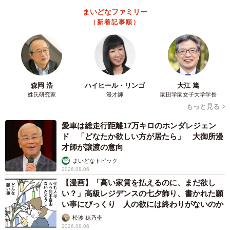
まいどなファミリー
（新着記事順）
森岡 浩
ハイヒール・リンゴ
大江 篤
姓氏研究家
漫才師
園田学園女子大学学長
もっと見る
愛車は総走行距離17万キロのホンダレジェン
ド 「どなたか欲しい方が居たら」 大御所漫
才師が譲渡の意向
3/8
まいどなトピック
【現在】 ちょいユルのイケオジパパに変身／Naokiさん（@alc1231）提
2026.08.06
供
【漫画】「高い家賃を払えるのに、まだ欲し
い？」高級レジデンスの七夕飾り、書かれた願
服そのものへの考え方が変わるなかで、ライフスタイルの
い事にびっくり 人の欲には終わりがないのか
変化も服選びに影響しました。子どもが生まれたことで、
松波 穂乃圭
2026.08.06