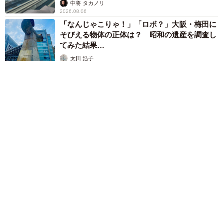
係が反響
中将 タカノリ
2026.08.06
「なんじゃこりゃ！」「ロボ？」大阪・梅田に
そびえる物体の正体は？ 昭和の遺産を調査し
てみた結果…
太田 浩子
2026.08.06
6/8
エジプトで自撮りしていたら、ガイドが「撮りますよ！」→ノ
リノリでポーズを取っていたら……スマホを返してもらえな
【現在】ちょいユルコーデ。シンプルながらも重ね着でオシャレに／
Naokiさん（@alc1231）提供
い 「日本人はカモ代表かも」「私は6時間で3万円払った」