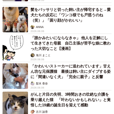
2026.08.06
髪をバッサリと切った飼い主が帰宅すると→愛
犬たちの反応に「ワンコ様でも戸惑うのね
（笑）」「困り顔がかわいい」
ANNA
2026.08.06
「誰かみたいにならなきゃ」 他人を正解にし
4/8
て生きてきた母親 自己主張が苦手な娘に教わ
った大切なこと【漫画】
【10年前】今見ても意外と悪くない／Naokiさん（@alc1231）提供
海川 まこと
2026.08.06
「かわいいストーカーに追われています」甘え
ん坊な元保護猫 最後は飼い主にダイブする姿
に「間違いなく犬」「完全に親子」と反響
梨木 香奈
2026.08.06
がんと片目の失明、3時間おきの壮絶な介護を
乗り越えた猫 「叶わないかもしれない」と覚
悟した19歳の誕生日を迎えて感動
古川 諭香