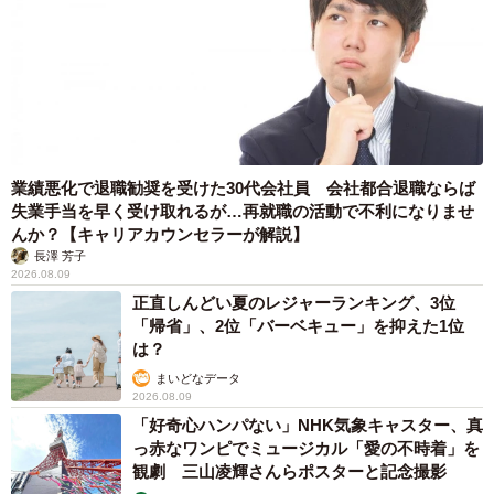
lower extremity injuries when riding on laps. Inj Epidemiol.
2018 Apr 10;5(Suppl 1):13. doi: 10.1186/s40621-018-0139-x.
PMID: 29637487; PMCID: PMC5893512.
■日本小児救急医学会【公式】X
https://x.com/jsepsns2024
業績悪化で退職勧奨を受けた30代会社員 会社都合退職ならば
失業手当を早く受け取れるが…再就職の活動で不利になりませ
大人の膝に子どもを乗せて滑り台を滑るのは、一見安全な
んか？【キャリアカウンセラーが解説】
長澤 芳子
ようで、危険です。途中で足が側面や段差に引っかかる
2026.08.09
と、大人の体重で足がねじれて骨折することがあります。
正直しんどい夏のレジャーランキング、3位
特に3歳未満では要注意です。一人で安全に滑れるまでは避
「帰省」、2位「バーベキュー」を抑えた1位
は？
けましょう。
#小児救急
pic.twitter.com/Mc7fx7dM9I
まいどなデータ
2026.08.09
— 日本小児救急医学会【公式】 (@jsepsns2024)
January
「好奇心ハンパない」NHK気象キャスター、真
13, 2026
っ赤なワンピでミュージカル「愛の不時着」を
観劇 三山凌輝さんらポスターと記念撮影