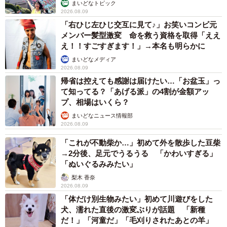
まいどなトピック
2026.08.09
「右ひじ左ひじ交互に見て♪」お笑いコンビ元
メンバー髪型激変 命を救う資格を取得「ええ
え！！すごすぎます！」→本名も明らかに
まいどなメディア
2026.08.09
帰省は控えても感謝は届けたい…「お盆玉」っ
て知ってる？「あげる派」の4割が金額アッ
プ、相場はいくら？
まいどなニュース情報部
2026.08.09
「これが不動柴か…」初めて外を散歩した豆柴
→2分後、足元でうるうる 「かわいすぎる」
「ぬいぐるみみたい」
梨木 香奈
2026.08.09
「体だけ別生物みたい」初めて川遊びをした
犬、濡れた直後の激変ぶりが話題 「新種
だ！」「河童だ」「毛刈りされたあとの羊」