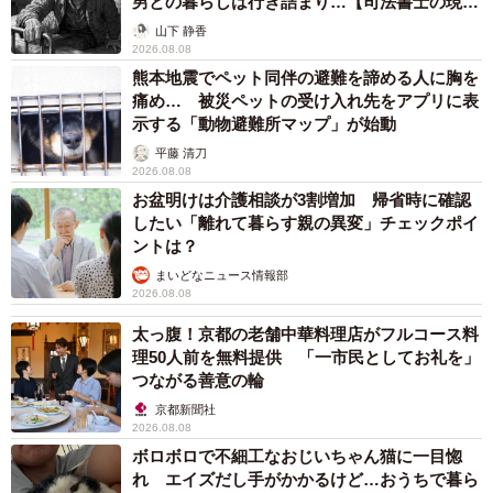
男との暮らしは行き詰まり…【司法書士の現場
から】
診察すると、下腿（膝から足首まで）の骨である脛骨（け
山下 静香
2026.08.08
いこつ）に、らせん状（ねじれた形）の骨折がありまし
熊本地震でペット同伴の避難を諦める人に胸を
た。ポイントは、痛みが一度落ち着いて見えても、“ねじ
痛め… 被災ペットの受け入れ先をアプリに表
れ”が入った骨折ではあとから症状がはっきりしてくるとい
示する「動物避難所マップ」が始動
う点です」
平藤 清刀
2026.08.08
お盆明けは介護相談が3割増加 帰省時に確認
――事故は何歳台に多いのでしょうか？
したい「離れて暮らす親の異変」チェックポイ
ントは？
「すべり台で起こる脛骨骨折については、米国での研究報
まいどなニュース情報部
2026.08.08
告があります。大人の膝の上ですべって骨折した子ども
は、14か月～32か月（平均約20か月）でした（※1）。
太っ腹！京都の老舗中華料理店がフルコース料
理50人前を無料提供 「一市民としてお礼を」
つながる善意の輪
そのほかの研究では3歳未満で骨折が多かったとしています
京都新聞社
（※2）。この年齢（だいたい1～3歳ごろ）は、骨にまだ柔
2026.08.08
軟性があり、足に“ねじれ”が加わると骨折しやすい時期で
ボロボロで不細工なおじいちゃん猫に一目惚
す。こうした骨折は Toddler’s fracture（よちよち歩き骨
れ エイズだし手がかかるけど…おうちで暮ら