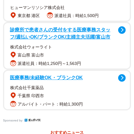
ヒューマンリソシア株式会社
GWなどのお休みで、家族で公園や遊具があるスポットに出
東京都 港区
派遣社員：時給1,500円
かける機会が増える今の季節。親子でのすべり台で注意し
たい理由について、「途中で足が側面や段差に引っかかる
診療所で患者さんの受付をする医療事務スタッ
フ/週払いOK/ブランクOK/主婦主夫活躍/富山市
と、大人の体重で足がねじれて骨折することがあります。
特に3歳未満では要注意です。一人で安全に滑れるまでは避
株式会社ウォーライト
けましょう」 と説明されています。
富山県 富山市
派遣社員：時給1,250円～1,563円
注意喚起に、「2歳頃とかめっちゃやってました…」「え
医療事務/未経験OK・ブランクOK
っ…こわ…もうやりません」「滑り台を大人と滑る危険さ
は盲点でした…」「注意喚起ありがとうございます」「ち
株式会社千葉薬品
ょうど、滑り台時期なので勉強になります。気をつけま
千葉県 印西市
す」と、感謝する声が多く上がりました。
アルバイト・パート：時給1,300円
それとともに、「股の間に入れればOK」「大人の足の間に
Sponsored by
子供の足を入れる。手を体の外に出さない。子供は親に抱
おすすめニュース