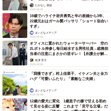
ストに取材】
たかなし 亜妖
2026.08.08
19歳でハライチ岩井勇気と年の差婚から3年、
22歳元おはガール髪バッサリ「ショート似合い
すぎ」
まいどなメディア
2026.08.08
オフィスに置かれたウォーターサーバー 空の
2Lボトル持参し毎日給水する男性社員→総務担
当者の注意にまさかの逆ギレ！【弁護士が解
説】
長澤 芳子
2026.08.08
「我慢できず」村上佳菜子、イケメン夫と全力
ハグ「可愛いふたり」「素敵なご夫婦」
まいどなメディア
2026.08.08
12歳の愛犬に変化 1歳息子の膝で甘える初め
て見せる姿に反響 これまで「見守る立場」だ