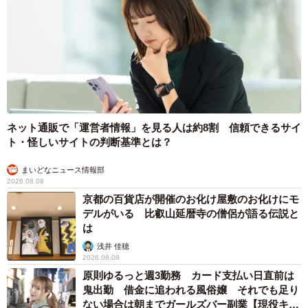
ネット通販で「運営者情報」を見る人は約8割 信頼できるサイ
ト・怪しいサイトの判断基準とは？
まいどなニュース情報部
2026.08.08
京都の百貨店が開催のお化け屋敷のお化けにモ
デルがいる 比叡山延暦寺の僧侶が語る伝説と
は
浅井 佳穂
2026.08.08
原則ゆるっと週3勤務 カード支払い日直前は
鬼出勤 借金に追われる風俗嬢 それでも足り
ない場合は朝までガールズバー副業【現役キャ