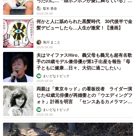
ったのに…「頭ポンポンが愛に満ちている」
「尊…」
梨木 香奈
2026.08.08
何かと人に舐められた黒髪時代 30代後半で金
髪デビューしたら…人生が激変！【漫画】
海川 まこと
2026.08.08
夫はマイファスHiro、義父母も義兄も超有名歌
手の28歳モデル兼俳優が第1子出産を報告「母
子ともに健康…日々、大切に過ごしたい」
まいどなトピック
2026.08.08
両親は「東京キッド」の看板役者 ライダー演
じた42歳元俳優が再婚妻との「ウエディングフ
ォト」計画を明言 「センスあるカメラマン求
む」
まいどなトピック
2026.08.08