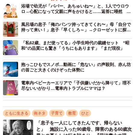
っこされて安心」「え？子供の足を中に入れればいいだ
浴場で幼児が「パパー、あちゅいね〜」と、1人でウロウ
け」「巻き込んだら止まればいい」などといった、“気を付
ロ→心配になって父親に声をかけると……返答に唖然
「危機管理能力がなさすぎる」
けてすべれば大丈夫なのでは？”という意見も。
風呂場の息子「俺のパンツ持ってきてくれ〜」母「自分で
持って来い！」息子「早くしろ～」→クローゼットに探し
そこで、どういったことが起こりえるのか、対応策など
に行くと…
「私62歳、まだ使ってる」小学生時代の裁縫セット “昭
を、兵庫県立尼崎総合医療センター小児科・小児救命救急
和”の品質にも驚き「うちにもあります」「まだ現役」
センターの伊原崇晃先生にお聞きしました。
抱っこひもでスノボ…動画に「危ない」の声殺到、赤ん坊
初めてのすべり台のときは、何を確認したら…？
の首ごと大きくのけぞった体勢に
――大人と子どもが一緒にすべり台をすべって、今までど
電車内ベビーカーエリアで「子供嫌いだから降りて」理不
のような事故が起こりましたか？
尽ないいがかり…電車内トラブルにママは？
「実例としては、大人の膝の上に2歳の子どもを乗せてすべ
り、途中で足が引っかかったというケースがあります。し
ともに生きる
街ネタ
子育て
教育
ひと
ばらくすると泣き止むのですが、その後から歩き方がおか
「息子を一人にしてきたんです、帰らない
しい、足をつきたがらないといった症状が出ます。
と」 施設に入った90歳母、障害のある60歳次