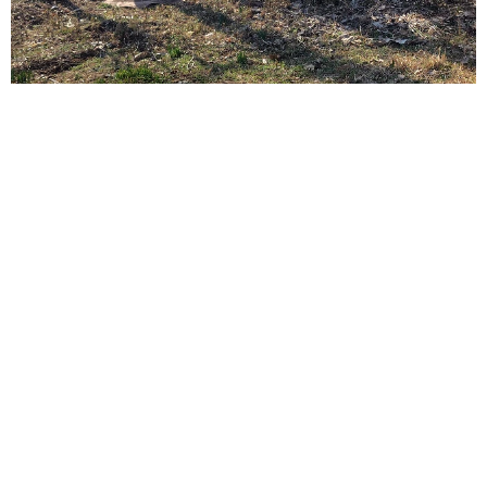
ITエンジニアがAIとつくる家庭菜園 ローカルLLMのゆるふわ
AIたちとお話しながら開墾してみたら… 夢の「スマートな菜
園生活」実現なるか
井二 かける
2026.08.08
プチバズしたママ友とのLINEスクショ うっ
かり電話番号を流出させちゃった！ 激怒する
友人 慰謝料の相場はいくらですか【弁護士が
解説】
長澤 芳子
2026.08.08
「テレビより私を見て？」パパの目の前に陣取
る犬に1.4万いいね あまりにも健気な熱烈ア