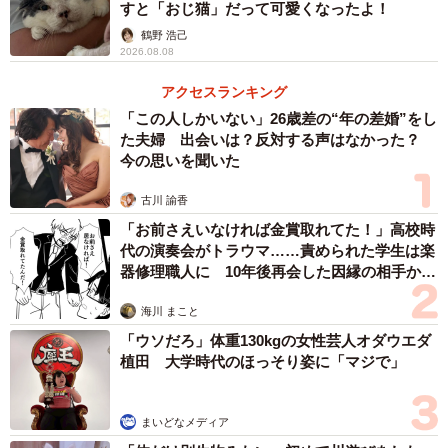
すと「おじ猫」だって可愛くなったよ！
折）と呼ばれます」
鶴野 浩己
2026.08.08
―― 「大人の股の間に子どもを挟めば大丈夫では？」とい
アクセスランキング
う意見がありましたが、それでもやはり危険なのでしょう
「この人しかいない」26歳差の“年の差婚”をし
か？
た夫婦 出会いは？反対する声はなかった？
今の思いを聞いた
「はい、危険性は残ります。骨折の典型的なしくみは、子
古川 諭香
どもの足がすべり台の側面や段差に引っかかり、そこへ後
「お前さえいなければ金賞取れてた！」高校時
ろから大人の体重が乗って、足がねじれることです。
代の演奏会がトラウマ……責められた学生は楽
器修理職人に 10年後再会した因縁の相手から
このことを踏まえると、子どもを股の間に入れていても、
思わぬ申し出【漫画】
大人の足に引っかかる、子どもの足が外に出てしまう、ふ
海川 まこと
いに足先だけが壁面に触れてブレーキになる、といったこ
「ウソだろ」体重130kgの女性芸人オダウエダ
植田 大学時代のほっそり姿に「マジで」
とが起こりえます。結果として、「ねじれ」が加わる条件
が残るため、避けたほうが安全です」
まいどなメディア
―― カーブなどのある大型スライダーと小さなすべり台で