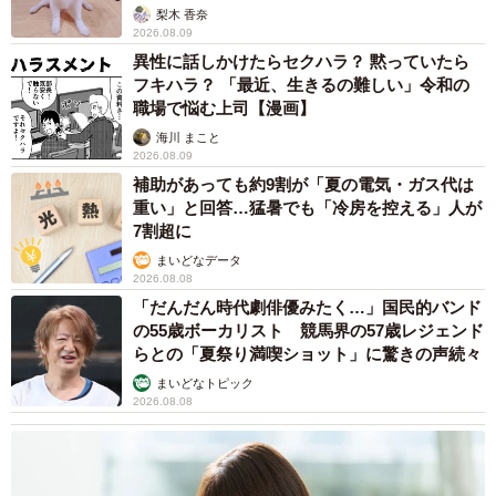
梨木 香奈
2026.08.09
異性に話しかけたらセクハラ？ 黙っていたら
フキハラ？ 「最近、生きるの難しい」令和の
職場で悩む上司【漫画】
海川 まこと
2026.08.09
補助があっても約9割が「夏の電気・ガス代は
重い」と回答…猛暑でも「冷房を控える」人が
7割超に
まいどなデータ
2026.08.08
「だんだん時代劇俳優みたく…」国民的バンド
の55歳ボーカリスト 競馬界の57歳レジェンド
らとの「夏祭り満喫ショット」に驚きの声続々
まいどなトピック
2026.08.08