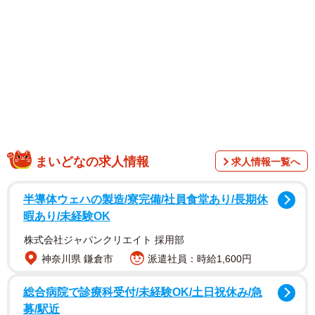
1/1
子どもを膝の上にのせて、すべり台をすべると……実は、危険！？ 写
真はイメージです（Nii Koo Nyan/stock.adobe.com）
まいどなの求人情報
求人情報一覧へ
半導体ウェハの製造/寮完備/社員食堂あり/長期休
暇あり/未経験OK
株式会社ジャパンクリエイト 採用部
神奈川県 鎌倉市
派遣社員：時給1,600円
総合病院で診療科受付/未経験OK/土日祝休み/急
募/駅近