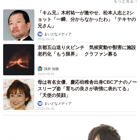
もっと見る
また滑り終わったあとの、出口周りで転倒して手すりに体
「キム兄」木村祐一が激やせ、松本人志と2シ
ョット「一瞬、分からなかったわ」「テキヤの
を強くぶつけると、狭い範囲に力が集中するので、内臓の
兄さん」
損傷につながることがあります」
まいどなメディア
2026.08.09
◇ ◇
京都五山送り火ピンチ 気候変動や獣害に施設
老朽化「もう限界」 クラファン募る
普段何気なく遊んでいるすべり台。ちょっとした不注意が
浅井 佳穂
大けがにつながる可能性があります。子どもの安全を守る
2026.08.09
ためにも、ポイントに気を付けて遊びたいですね。
母は有名女優、慶応幼稚舎出身CBCアナのノー
スリーブ姿「育ちの良さが表情に表れてる」
【参考文献】
「天使の笑顔」
（※１）Gaffney JT. Tibia fractures in children sustained on
まいどなメディア
2026.08.09
a playground slide. J Pediatr Orthop. 2009 Sep;29(6):606-8.
doi: 10.1097/BPO.0b013e3181b2ba2f. PMID: 19700991.
（※2）Jennissen CA, Koos M, Denning G. Playground
slide-related injuries in preschool children: increased risk of