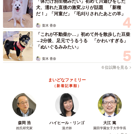
「体だけ別生物みたい」初めて川遊びをした
犬、濡れた直後の激変ぶりが話題 「新種
危険性は変わりますか？
だ！」「河童だ」「毛刈りされたあとの羊」
「すべり台の大小よりも、足が引っかかるかどうかと、引
梨木 香奈
っかかったときに後ろから体重が乗るかどうかが、リスク
「これが不動柴か…」初めて外を散歩した豆柴
を左右します。そのため、基本的には一緒にすべることは
→2分後、足元でうるうる 「かわいすぎる」
「ぬいぐるみみたい」
避けるのが無難です」
梨木 香奈
―― 子どもをすべらせてあげたいときはどのように？
６位以降を見る
「一緒にすべらない代わりに、まずは小さなすべり台で、
まいどなファミリー
（新着記事順）
子どもが一人で安全に滑れるか（座って、足を前に出し
て、止まれるか）を確認するのが良い方法です。
その際の、服装に関しても、ひも付きの服や長いマフラー
などは、遊具に引っかかる危険性があるので、できれば避
森岡 浩
ハイヒール・リンゴ
大江 篤
姓氏研究家
漫才師
園田学園女子大学学長
けたほうが無難です。