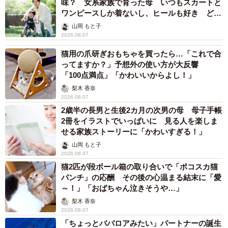
味？ 女系家族で育った母 いつもスカートと
ワンピースしか着ないし、ヒールも好き どの
へんが…
山岡 もと子
2026.08.07
猫用の爪研ぎおもちゃを買ったら…「これで合
ってますか？」予想外の使い方が大反響
「100点満点」「かわいいからよし！」
梨木 香奈
2026.08.07
2歳半の長男と生後2カ月の次男の母 母子手帳
2冊をイラストでいっぱいに 見る人を楽しま
せる家族ストーリーに「かわいすぎる！」
山岡 もと子
2026.08.07
猫2匹が段ボール箱の取り合いで「ポコスカ猫
パンチ」の応酬 その後の心温まる結末に「愛
～！」「おばちゃん泣きそうや…」
梨木 香奈
2026.08.07
「ちょっとババロアみたい」パートナーの誕生