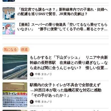
妊娠・出産後に増えた「絡まれ体験」
「指定席でも譲るべき？」新幹線車内での子連れ・妊婦へ
の配慮を巡りSNSで賛否、JR東海の見解は？
すいままさんは、今回が初めてではないと語る。妊娠中や
【漫画】スーパーの乗り物遊具「空いてるなら乗せてもら
出産後、公共の場で理不尽な経験が増えたというのだ。
いなさい」 “勝手に便乗”してくる子の母…断るとケチ扱
い、えっ私が悪者！？【漫画】
「体当たりされたり、エレベーターの順番を抜かされた
り。選挙カーからマイクで叫ばれて周囲の注目を集めた
気になる
鉄道
り、赤ちゃんに『こんにちは』と繰り返し付きまとわれた
もしかすると「下山ダッシュ」 リニア中央新
こともあります」
幹線の長野県駅 在来線との乗り継ぎなし→な
ら走れば間に合うんじゃない？ 惜しい位置関
“子連れ”という立場が、時に無防備さとして見られてしまう
係が反響
中将 タカノリ
現実。同様の体験談はリプライ欄にも相次ぎ、「子連れだ
2026.08.06
駅構内の女子トイレが不具合で全部使えず
と絡んでくる人がいる」「怖いから車両を変える」といっ
→JR西日本が取った臨機応変な対応に感動
た声が寄せられた。
「その手があったか！」
中将 タカノリ
共感の声と、残った葛藤
2026.08.05