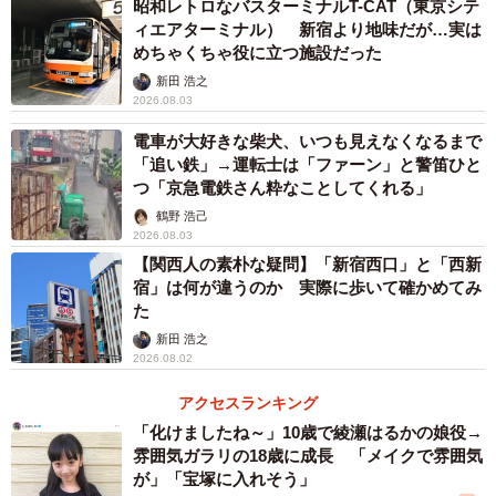
昭和レトロなバスターミナルT-CAT（東京シテ
投稿には共感や励ましが多く集まった一方で、すいままさ
ィエアターミナル） 新宿より地味だが…実は
んの胸に残ったのは葛藤だった。
めちゃくちゃ役に立つ施設だった
新田 浩之
2026.08.03
「今回は“私、悪くないよな”と思いつつも、子どもを守るた
めには逃げるべきだったとも感じました。その時は予定が
電車が大好きな柴犬、いつも見えなくなるまで
「追い鉄」→運転士は「ファーン」と警笛ひと
あり降りなかったけれど、子どもの安全には代えられない
つ「京急電鉄さん粋なことしてくれる」
と反省しています」
鶴野 浩己
2026.08.03
正しさと安全、その間で揺れる気持ちは、多くの親が直面
【関西人の素朴な疑問】「新宿西口」と「西新
する現実だ。
宿」は何が違うのか 実際に歩いて確かめてみ
た
新田 浩之
2026.08.02
アクセスランキング
「化けましたね～」10歳で綾瀬はるかの娘役→
雰囲気ガラリの18歳に成長 「メイクで雰囲気
が」「宝塚に入れそう」