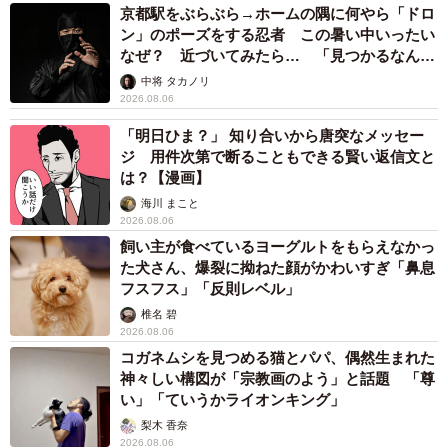
京都駅をぶらぶら→ホームの隅に何やら「ドロ
ン」のポーズをする忍者 この暑い中いったい
なぜ？ 近づいてみたら… 「見つかるなんて
未熟」
中将 タカノリ
2026.08.06
「明日ひま？」 知り合いから唐突なメッセー
ジ 用件次第で断ることもできる賢い返信文と
は？【漫画】
海川 まこと
2026.08.06
飼い主が食べているヨーグルトをもらえなかっ
た犬さん、爆裂に拗ねた顔がかわいすぎ「鼻息
フスフス」「反則レベル」
椎名 碧
2026.08.06
コガネムシを見つめる猫とパパ、偶然生まれた
神々しい構図が「宗教画のよう」と話題 「尊
い」「ていうかライオンキング」
梨木 香奈
2026.08.06