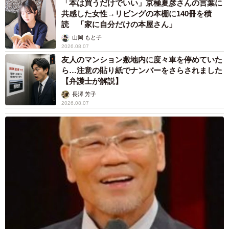
「本は買うだけでいい」京極夏彦さんの言葉に
共感した女性→リビングの本棚に140冊を積
読 「家に自分だけの本屋さん」
山岡 もと子
2026.08.07
友人のマンション敷地内に度々車を停めていた
ら…注意の貼り紙でナンバーをさらされました
【弁護士が解説】
長澤 芳子
2026.08.07