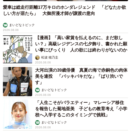
愛車は総走行距離17万キロのホンダレジェンド 「どなたか欲
しい方が居たら」 大御所漫才師が譲渡の意向
まいどなトピック
2026.08.06
【漫画】「高い家賃を払えるのに、まだ欲し
い？」高級レジデンスの七夕飾り、書かれた願
い事にびっくり 人の欲には終わりがないのか
松波 穂乃圭
2026.08.06
大河出演の39歳俳優 真夏の海で赤銅色の肉体
美を連投 「バッキバキだな」「ばり渋いで
す」
まいどなトピック
2026.08.06
「人生こそがバラエティー」 マレーシア移住
を報告した菊地亜美 子どもの教育考え「小学
校へ入学するこのタイミングで挑戦」
まいどなトピック
2026.08.06