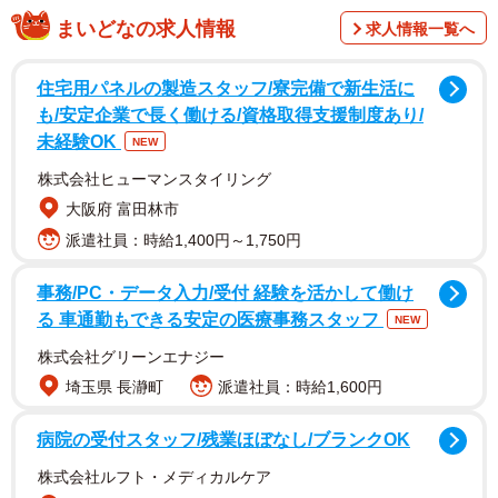
投稿には、ベビーカー利用をめぐるやり取りが生々しく綴
まいどなの求人情報
求人情報一覧へ
られている。相手は「荷物が多いから降りて」と主張し、
すいままさんが「ここはベビーカーエリアです」と伝える
住宅用パネルの製造スタッフ/寮完備で新生活に
と、「何言ってるかわからない」「子供嫌いだから降り
も/安定企業で長く働ける/資格取得支援制度あり/
て」と強い言葉が返ってきたという。最終的に、約3駅のに
未経験OK
NEW
らみ合いの末、相手が車両を移動した。
株式会社ヒューマンスタイリング
大阪府 富田林市
「普通に“なんで私が？”でした」
派遣社員：時給1,400円～1,750円
出来事が起きたのは2月6日、JR総武線快速。混雑は8割程
事務/PC・データ入力/受付 経験を活かして働け
度で、ベビーカー利用者としてエリアに乗車していた。
る 車通勤もできる安定の医療事務スタッフ
NEW
「『子供嫌いだから降りて』と言われた瞬間は、普通にな
株式会社グリーンエナジー
んで私が？？あなたが降りて、という気持ちでした」と、
埼玉県 長瀞町
派遣社員：時給1,600円
すいままさんは率直に振り返る。
病院の受付スタッフ/残業ほぼなし/ブランクOK
周囲の反応も印象的だったという。近くにいたサラリーマ
株式会社ルフト・メディカルケア
ンは「まあまあ」となだめるような様子で、目が合った人