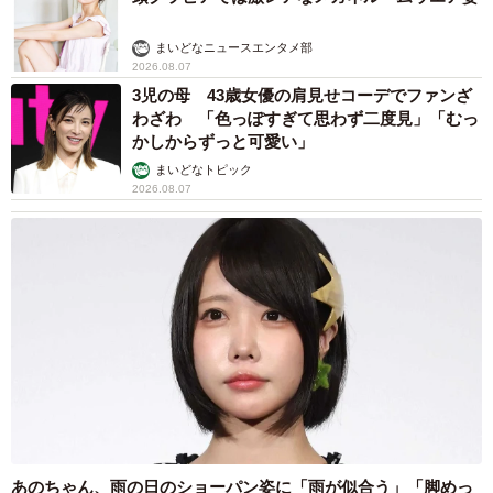
まいどなニュースエンタメ部
2026.08.07
3児の母 43歳女優の肩見せコーデでファンざ
わざわ 「色っぽすぎて思わず二度見」「むっ
かしからずっと可愛い」
まいどなトピック
2026.08.07
あのちゃん、雨の日のショーパン姿に「雨が似合う」「脚めっ