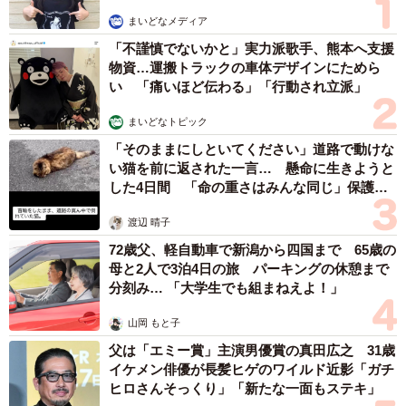
まいどなメディア
「不謹慎でないかと」実力派歌手、熊本へ支援
物資…運搬トラックの車体デザインにためら
い 「痛いほど伝わる」「行動され立派」
3/3
まいどなトピック
妊娠中や出産後、電車だけではなく公共の場で理不尽な経験が増えたと
「そのままにしといてください」道路で動けな
いう（photoACより「フイル」さん撮影、イメージ画像）
い猫を前に返された一言… 懸命に生きようと
した4日間 「命の重さはみんな同じ」保護団
「声を上げるべきところは上げていきたい」
体代表の訴え
渡辺 晴子
少子高齢化が進む社会のなかで、妊産婦や子育て世帯が安
72歳父、軽自動車で新潟から四国まで 65歳の
心して移動できる環境は不可欠だ。すいままさんは、今回
母と2人で3泊4日の旅 パーキングの休憩まで
の出来事をこう結んだ。
分刻み… 「大学生でも組まねえよ！」
「少子高齢化が進むよなと思う出来事が、妊産婦になって
山岡 もと子
父は「エミー賞」主演男優賞の真田広之 31歳
から本当に多い。それでも、この子たちが住みやすい社会
イケメン俳優が長髪ヒゲのワイルド近影「ガチ
になるように、声を上げるべきところは上げていきたいと
ヒロさんそっくり」「新たな一面もステキ」
思います」