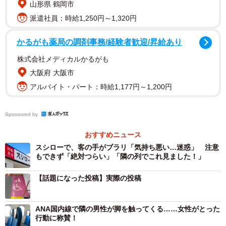
山形県 鶴岡市
がうなずいたり、「大変でしたね」と声をかけてくれたり
派遣社員：時給1,250円～1,320円
した。孤立感のなかで、見えない支えを感じた瞬間でもあ
った。
かるがも薬局の調剤事務/経験者歓迎/昇給あり
株式会社メディカルかるがも
大阪府 大阪市
アルバイト・パート：時給1,177円～1,200円
Sponsored by
おすすめニュース
スシローで、客の手がブラリ「気持ち悪い…迷惑」 注意
もできず「絶対つらい」「隣の列でこれ見ました！」
【話題になった投稿】実際の投稿
2/3
ANA国内線で隣の男性が脚を触ってくる……女性がとった
電車内の車椅子、ベビーカースペース（photoACより「schun」さん撮
行動に称賛！
影、イメージ画像）