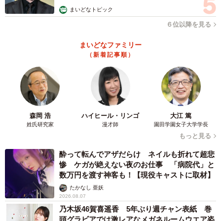
まいどなトピック
ベビーカーエリアは“特別扱い”ではなく、必要な配慮のひと
６位以降を見る
つ。小さな声が積み重なった先に、誰もが安心して使える
まいどなファミリー
公共空間がある。そんな問いを、この投稿は静かに投げか
（新着記事順）
けている。
森岡 浩
ハイヒール・リンゴ
大江 篤
姓氏研究家
漫才師
園田学園女子大学学長
もっと見る
酔って転んでアザだらけ ネイルも折れて超悲
惨 ケガが絶えない夜のお仕事 「病院代」と
数万円を渡す神客も！【現役キャストに取材】
たかなし 亜妖
2026.08.07
乃木坂46賀喜遥香 5年ぶり週チャン表紙 巻
頭グラビアでは激レアなメガネルームウエア姿