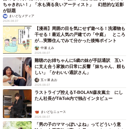
ちゃきれい！」「水も滴る良いアーティスト」 幻想的な近影
が話題
まいどなメディア
2026.08.07
【漫画】周囲の目を気にせず遊べる！洗濯物も
干せる！最近人気の戸建ての「中庭」 ところ
が…実際住んでみて分かった後悔ポイント
中瀬 えみ
2026.08.07
難聴のお姉ちゃんに5歳の妹が手話通訳 互い
に支え合う家族の日常に反響「妹ちゃん、頼も
しい」「かわいい通訳さん」
五ヶ瀬 あお
2026.08.07
ラストライブ控えるT-BOLAN森友嵐士 にし
たん社長がTikTok内で独占インタビュー
まいどなニュース
2026.08.07
「男の子のママっぽいよね」ってどういう意