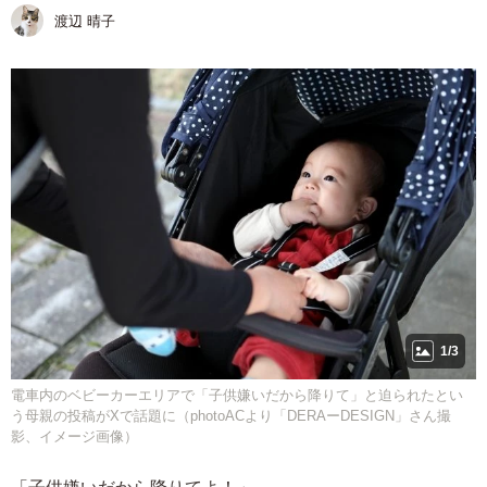
渡辺 晴子
1/3
電車内のベビーカーエリアで「子供嫌いだから降りて」と迫られたとい
う母親の投稿がXで話題に（photoACより「DERAーDESIGN」さん撮
影、イメージ画像）