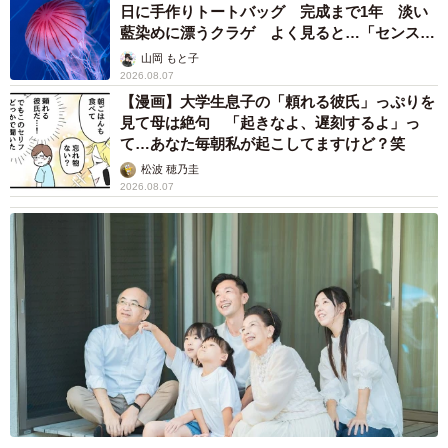
日に手作りトートバッグ 完成まで1年 淡い
藍染めに漂うクラゲ よく見ると…「センスす
ごい」
山岡 もと子
2026.08.07
【漫画】大学生息子の「頼れる彼氏」っぷりを
見て母は絶句 「起きなよ、遅刻するよ」っ
て…あなた毎朝私が起こしてますけど？笑
松波 穂乃圭
2026.08.07