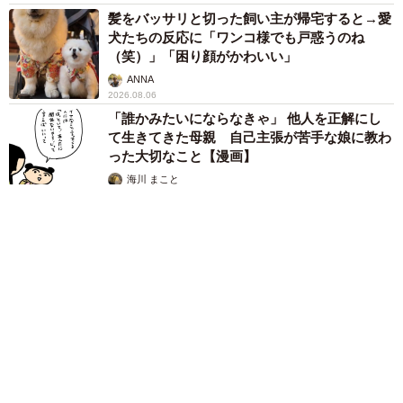
髪をバッサリと切った飼い主が帰宅すると→愛
犬たちの反応に「ワンコ様でも戸惑うのね
（笑）」「困り顔がかわいい」
ANNA
2026.08.06
「誰かみたいにならなきゃ」 他人を正解にし
て生きてきた母親 自己主張が苦手な娘に教わ
った大切なこと【漫画】
海川 まこと
2026.08.06