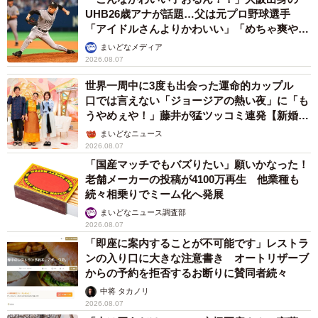
UHB26歳アナが話題…父は元プロ野球選手
「アイドルさんよりかわいい」「めちゃ爽や
か」
まいどなメディア
2026.08.07
世界一周中に3度も出会った運命的カップル
口では言えない「ジョージアの熱い夜」に「も
うやめぇや！」藤井が猛ツッコミ連発【新婚さ
ん】
まいどなニュース
2026.08.07
「国産マッチでもバズりたい」願いかなった！
老舗メーカーの投稿が4100万再生 他業種も
続々相乗りでミーム化へ発展
まいどなニュース調査部
2026.08.07
「即座に案内することが不可能です」レストラ
ンの入り口に大きな注意書き オートリザーブ
からの予約を拒否するお断りに賛同者続々
中将 タカノリ
2026.08.07