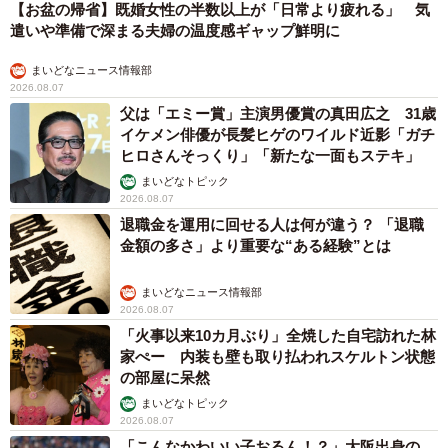
【お盆の帰省】既婚女性の半数以上が「日常より疲れる」 気
遣いや準備で深まる夫婦の温度感ギャップ鮮明に
まいどなニュース情報部
2026.08.07
父は「エミー賞」主演男優賞の真田広之 31歳
イケメン俳優が長髪ヒゲのワイルド近影「ガチ
ヒロさんそっくり」「新たな一面もステキ」
まいどなトピック
2026.08.07
退職金を運用に回せる人は何が違う？ 「退職
金額の多さ」より重要な“ある経験”とは
まいどなニュース情報部
2026.08.07
「火事以来10カ月ぶり」全焼した自宅訪れた林
家ぺー 内装も壁も取り払われスケルトン状態
の部屋に呆然
まいどなトピック
2026.08.07
「こんなかわいい子おるん！？」大阪出身の