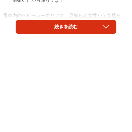
「子供嫌いだから降りてよ！」
電車内のベビーカーエリアで、見知らぬ女性から突然そう
言われた…。この体験をXに投稿し、大きな反響を呼んだの
続きを読む
は、5カ月（現在は6カ月）の赤ちゃんを育てる母親、すい
ままさん（@suimama2025）だ。