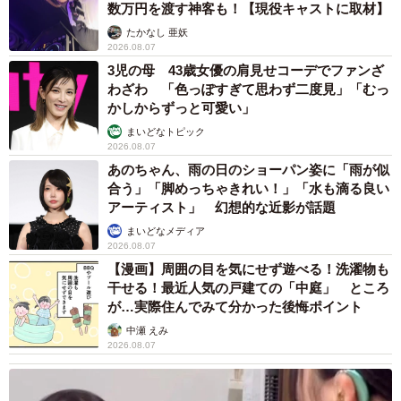
数万円を渡す神客も！【現役キャストに取材】
たかなし 亜妖
2026.08.07
3児の母 43歳女優の肩見せコーデでファンざ
わざわ 「色っぽすぎて思わず二度見」「むっ
かしからずっと可愛い」
まいどなトピック
2026.08.07
あのちゃん、雨の日のショーパン姿に「雨が似
合う」「脚めっちゃきれい！」「水も滴る良い
アーティスト」 幻想的な近影が話題
まいどなメディア
2026.08.07
【漫画】周囲の目を気にせず遊べる！洗濯物も
干せる！最近人気の戸建ての「中庭」 ところ
が…実際住んでみて分かった後悔ポイント
中瀬 えみ
2026.08.07