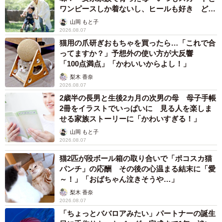
ワンピースしか着ないし、ヒールも好き どの
へんが…
山岡 もと子
2026.08.07
猫用の爪研ぎおもちゃを買ったら…「これで合
ってますか？」予想外の使い方が大反響
「100点満点」「かわいいからよし！」
梨木 香奈
2026.08.07
2歳半の長男と生後2カ月の次男の母 母子手帳
2冊をイラストでいっぱいに 見る人を楽しま
せる家族ストーリーに「かわいすぎる！」
山岡 もと子
2026.08.07
猫2匹が段ボール箱の取り合いで「ポコスカ猫
パンチ」の応酬 その後の心温まる結末に「愛
～！」「おばちゃん泣きそうや…」
梨木 香奈
2026.08.07
「ちょっとババロアみたい」パートナーの誕生