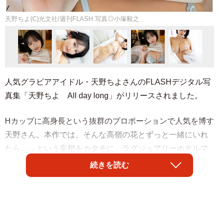
天野ちよ(C)光文社/週刊FLASH 写真◎小塚毅之
人気グラビアアイドル・天野ちよさんのFLASHデジタル写
真集「天野ちよ All day long」がリリースされました。
Hカップに高身長という抜群のプロポーションで人気を博す
天野さん。本作では、そんな高嶺の花とずっと一緒にいれ
たら……という妄想をカタチに。ラグジュアリーホテルで
朝から晩まで、そしてまた次の朝まで、女神と過ごす至福
続きを読む
の時。ベッドでもお風呂でも、艶っぽいオトナな表情から
気を許した笑顔まで、ぜんぶ独り占め。隣にいるのは、朝
の陽だまりのなかでけだるげな、起きがけの天野ちよ。フ
ァン垂涎の1冊が誕生しました。