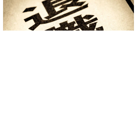
退職金を運用に回せる人は何が違う？ 「退職金額の多さ」より
重要な“ある経験”とは
まいどなニュース情報部
2026.08.07
「火事以来10カ月ぶり」全焼した自宅訪れた林
家ぺー 内装も壁も取り払われスケルトン状態
の部屋に呆然
まいどなトピック
2026.08.07
「こんなかわいい子おるん！？」大阪出身の