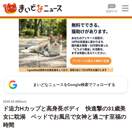
まいどなニュースをGoogle検索でフォローする
2026.02.08(Sun)
ド迫力Hカップと高身長ボディ 快進撃の31歳美
女に耽溺 ベッドでお風呂で女神と過ごす至福の
時間