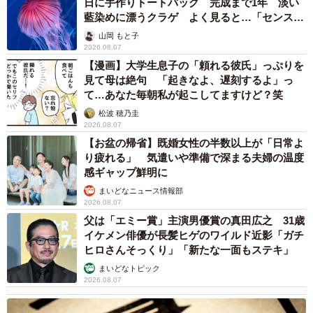
日に手作りトートバッグ 完成まで1年 淡い
藍染めに漂うクラゲ よく見ると…「センスす
ごい」
山岡 もと子
2026.08.07
【漫画】大学生息子の「頼れる彼氏」っぷりを
見て母は絶句 「起きなよ、遅刻するよ」っ
て…あなた毎朝私が起こしてますけど？笑
松波 穂乃圭
2026.08.07
【お盆の帰省】既婚女性の半数以上が「日常よ
り疲れる」 気遣いや準備で深まる夫婦の温度
感ギャップ鮮明に
まいどなニュース情報部
2026.08.07
父は「エミー賞」主演男優賞の真田広之 31歳
イケメン俳優が長髪ヒゲのワイルド近影「ガチ
ヒロさんそっくり」「新たな一面もステキ」
まいどなトピック
2026.08.07