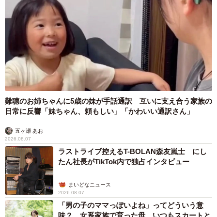
難聴のお姉ちゃんに5歳の妹が手話通訳 互いに支え合う家族の
日常に反響「妹ちゃん、頼もしい」「かわいい通訳さん」
五ヶ瀬 あお
2026.08.07
ラストライブ控えるT-BOLAN森友嵐士 にし
たん社長がTikTok内で独占インタビュー
まいどなニュース
2026.08.07
「男の子のママっぽいよね」ってどういう意
味？ 女系家族で育った母 いつもスカートと