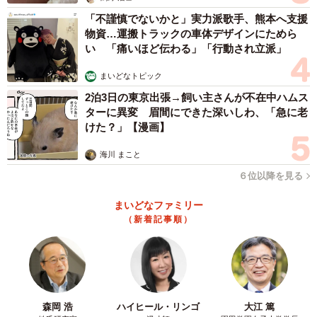
「不謹慎でないかと」実力派歌手、熊本へ支援
物資…運搬トラックの車体デザインにためら
い 「痛いほど伝わる」「行動され立派」
まいどなトピック
2泊3日の東京出張→飼い主さんが不在中ハムス
ターに異変 眉間にできた深いしわ、「急に老
けた？」【漫画】
海川 まこと
６位以降を見る
まいどなファミリー
（新着記事順）
森岡 浩
ハイヒール・リンゴ
大江 篤