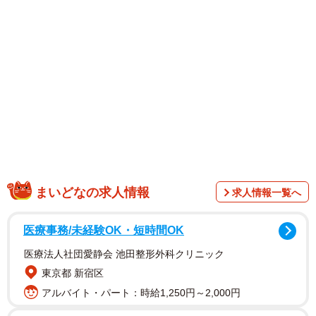
1stDVD「ちよのこと」がDMMの2025年年間アイドルカテ
ゴリで2位に輝くなど、トップを走るグラドル・天野さんは
FLASHにも登場。ラグジュアリーホテルを舞台に、Hカッ
プの豊満なボディと艶っぽい表情を堪能できるグラビアを
披露しました。インタビューでは、画家とコラボしたアー
ト作品の制作など、グラビアの新たな可能性を開く取り組
みについて語っています。
まいどなの求人情報
求人情報一覧へ
医療事務/未経験OK・短時間OK
医療法人社団愛静会 池田整形外科クリニック
東京都 新宿区
アルバイト・パート：時給1,250円～2,000円