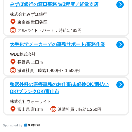
みずほ銀行の窓口事務 週3程度／経堂支店
株式会社みずほ銀行
東京都 世田谷区
【天野ちよさんプロフィール】
アルバイト・パート：時給1,483円
あまのちよ 1994年9月2日生まれ 福岡県出身 T169・
B94（H）W61H85 アパレル店員を経て、2019年レースク
大手化学メーカーでの事務サポート/事務作業
イーンとして活動開始。1st DVD『ちよのこと』（竹書房）
WDB株式会社
が大ヒットし、レースクイーン卒業後はグラビアアイドル
長野県 上田市
として活躍中。FLASHデジタル写真集「天野ちよ 見てみ
派遣社員：時給1,400円～1,500円
る？」が話題。セカンドDVD『ちよのゆ』が発売中。最新
整形外科の医療事務のお仕事/未経験OK/週払い
情報は公式X（@el_mundo_mar）、公式
OK/ブランクOK/富山市
Instagram（@el_mundo_mar_sol_nail）
株式会社ウォーライト
富山県 富山市
派遣社員：時給1,250円
Sponsored by