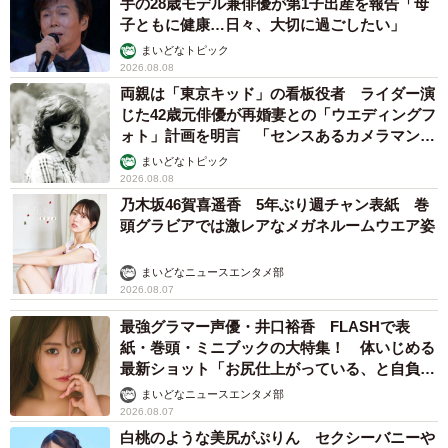
手の28歳モデル兼俳優が第1子出産を報告「母
子ともに健康…日々、大切に過ごしたい」
まいどなトピック
2026.08.08
両親は「東京キッド」の看板役者 ライダー演
じた42歳元俳優が再婚妻との「ウエディングフ
ォト」計画を明言 「センスあるカメラマン求
む」
まいどなトピック
2026.08.08
乃木坂46賀喜遥香 5年ぶり週チャン表紙 巻
頭グラビアでは激レアなメガネルームウエア姿
まいどなニュースエンタメ部
2026.08.07
最強グラマー声優・井口裕香 FLASHで表
紙・巻頭・ミニブックの大特集！ 体いじめる
最新ショット「お尻仕上がっている、と自負し
ています」「いくつになっても理想の身体でい
まいどなニュースエンタメ部
たい」
2026.08.07
白桃のような美尻がぷりん セクシーバニーや