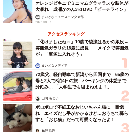
オレンジビキニでミニマムグラマラスな肢体が
大暴れ 成瀬かのん3rd DVD「ピーチライン」
まいどなニュースエンタメ部
2026.08.07
アクセスランキング
「化けましたね～」10歳で綾瀬はるかの娘役→
雰囲気ガラリの18歳に成長 「メイクで雰囲気
が」「宝塚に入れそう」
まいどなメディア
72歳父、軽自動車で新潟から四国まで 65歳の
母と2人で3泊4日の旅 パーキングの休憩まで
分刻み… 「大学生でも組まねえよ！」
山岡 もと子
ボロボロで不細工なおじいちゃん猫に一目惚
れ エイズだし手がかかるけど…おうちで暮ら
すと「おじ猫」だって可愛くなったよ！
鶴野 浩己