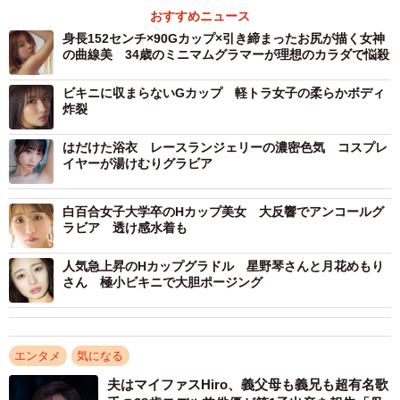
おすすめニュース
身長152センチ×90Gカップ×引き締まったお尻が描く女神
の曲線美 34歳のミニマムグラマーが理想のカラダで悩殺
ビキニに収まらないGカップ 軽トラ女子の柔らかボディ
炸裂
はだけた浴衣 レースランジェリーの濃密色気 コスプレ
イヤーが湯けむりグラビア
白百合女子大学卒のHカップ美女 大反響でアンコールグ
ラビア 透け感水着も
人気急上昇のHカップグラドル 星野琴さんと月花めもり
さん 極小ビキニで大胆ポージング
エンタメ
気になる
夫はマイファスHiro、義父母も義兄も超有名歌