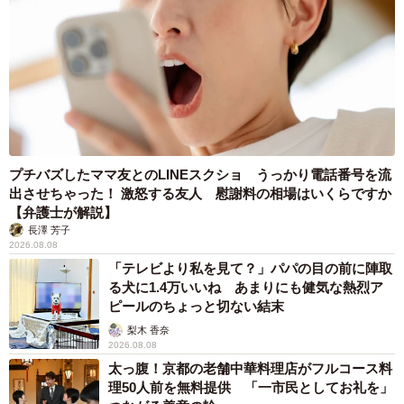
プチバズしたママ友とのLINEスクショ うっかり電話番号を流
出させちゃった！ 激怒する友人 慰謝料の相場はいくらですか
【弁護士が解説】
長澤 芳子
2026.08.08
「テレビより私を見て？」パパの目の前に陣取
る犬に1.4万いいね あまりにも健気な熱烈ア
ピールのちょっと切ない結末
梨木 香奈
2026.08.08
太っ腹！京都の老舗中華料理店がフルコース料
理50人前を無料提供 「一市民としてお礼を」