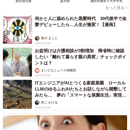
姓氏研究家
漫才師
園田学園女子大学学長
もっと見る
何かと人に舐められた黒髪時代 30代後半で金
髪デビューしたら…人生が激変！【漫画】
海川 まこと
2026.08.08
お盆明けは介護相談が3割増加 帰省時に確認
したい「離れて暮らす親の異変」チェックポイ
ントは？
まいどなニュース情報部
2026.08.08
ITエンジニアがAIとつくる家庭菜園 ローカル
LLMのゆるふわAIたちとお話しながら開墾して
みたら… 夢の「スマートな菜園生活」実現な
るか
井二 かける
2026.08.08