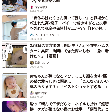
つながる善意の輪
京都新聞社
2026.08.08
「夏休みはたくさん働いてほしい」と職場から
頼まれた高2息子 バイトで稼ぎすぎると扶養
を外れて税金や保険料が上がる？【FPが解
説】
もくもくライターズ
2026.08.08
2泊3日の東京出張→飼い主さんが不在中ハムス
ターに異変 眉間にできた深いしわ、「急に老
けた？」【漫画】
海川 まこと
2026.08.08
赤ちゃんが気になる？ひょっこり顔を出す2匹
の猫の愛らしさに悶絶…！ 「こんなかわいい
構図あります？」「ベストショットすぎる！」
梨木 香奈
2026.08.08
酔って転んでアザだらけ ネイルも折れて超悲
惨 ケガが絶えない夜のお仕事 「病院代」と