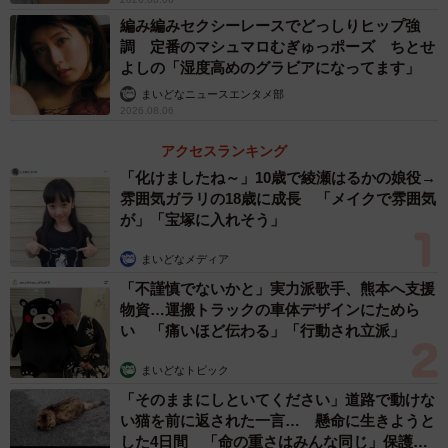
編み編みセクシーレースでどっしりヒップ強
調 定番のマシュマロむぎゅっポーズ ちとせ
よしの「湿度高めのグラビアになってます」
まいどなニュースエンタメ部
2026.08.06
アクセスランキング
「化けましたね～」10歳で綾瀬はるかの娘役→
雰囲気ガラリの18歳に成長 「メイクで雰囲気
が」「宝塚に入れそう」
まいどなメディア
「不謹慎でないかと」実力派歌手、熊本へ支援
物資…運搬トラックの車体デザインにためら
い 「痛いほど伝わる」「行動され立派」
まいどなトピック
「そのままにしといてください」道路で動けな
い猫を前に返された一言… 懸命に生きようと
した4日間 「命の重さはみんな同じ」保護団