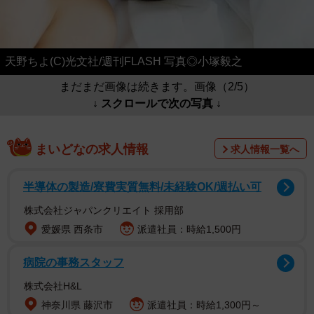
天野ちよ(C)光文社/週刊FLASH 写真◎小塚毅之
まだまだ画像は続きます。画像（2/5）
↓ スクロールで次の写真 ↓
まいどなの求人情報
求人情報一覧へ
半導体の製造/寮費実質無料/未経験OK/週払い可
株式会社ジャパンクリエイト 採用部
愛媛県 西条市
派遣社員：時給1,500円
病院の事務スタッフ
株式会社H&L
神奈川県 藤沢市
派遣社員：時給1,300円～