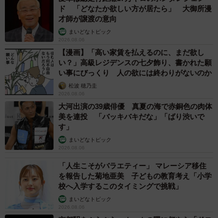
ド 「どなたか欲しい方が居たら」 大御所漫
才師が譲渡の意向
まいどなトピック
2026.08.06
【漫画】「高い家賃を払えるのに、まだ欲し
い？」高級レジデンスの七夕飾り、書かれた願
い事にびっくり 人の欲には終わりがないのか
松波 穂乃圭
2026.08.06
大河出演の39歳俳優 真夏の海で赤銅色の肉体
美を連投 「バッキバキだな」「ばり渋いで
す」
まいどなトピック
2026.08.06
「人生こそがバラエティー」 マレーシア移住
を報告した菊地亜美 子どもの教育考え「小学
校へ入学するこのタイミングで挑戦」
まいどなトピック
2026.08.06