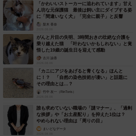
「かわいいストーカーに追われています」甘え
ん坊な元保護猫 最後は飼い主にダイブする姿
に「間違いなく犬」「完全に親子」と反響
梨木 香奈
2026.08.06
がんと片目の失明、3時間おきの壮絶な介護を
乗り越えた猫 「叶わないかもしれない」と覚
悟した19歳の誕生日を迎えて感動
古川 諭香
2026.08.06
「カニにアジをあげると青くなる」ほんと
に！？ 「自然の染色技術が凄い」と話題に
その理由とは…？
竹中 友一（RinToris）
2026.08.06
誰も求めていない職場の「謎マナー」、「過剰
な挨拶」や「お土産配り」を抑えた1位は？
やめられない理由は「周りの目」
まいどなデータ
2026.08.06