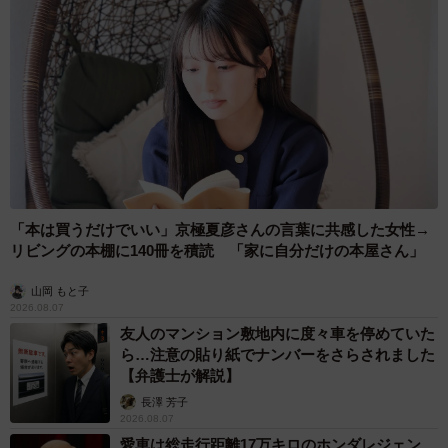
「本は買うだけでいい」京極夏彦さんの言葉に共感した女性→
リビングの本棚に140冊を積読 「家に自分だけの本屋さん」
山岡 もと子
2026.08.07
友人のマンション敷地内に度々車を停めていた
ら…注意の貼り紙でナンバーをさらされました
【弁護士が解説】
長澤 芳子
2026.08.07
愛車は総走行距離17万キロのホンダレジェン