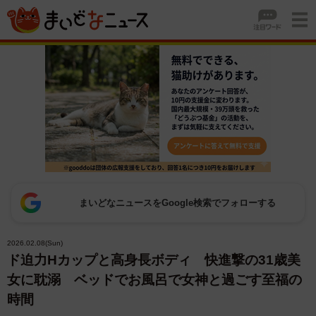
まいどなニュースをGoogle検索でフォローする
2026.02.08(Sun)
ド迫力Hカップと高身長ボディ 快進撃の31歳美
女に耽溺 ベッドでお風呂で女神と過ごす至福の
時間