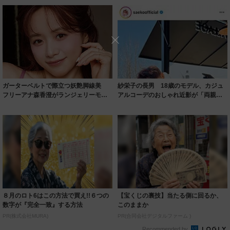
ガーターベルトで際立つ妖艶脚線美
紗栄子の長男 18歳のモデル、カジュ
フリーアナ森香澄がランジェリーモデ
アルコーデのおしゃれ近影が「両親の
ルに ｢PE...
いいとこ取...
８月のロト6はこの方法で買え!!６つの
【宝くじの裏技】当たる側に回るか、
数字が『完全一致』する方法
このままか
PR(株式会社MURA)
PR(合同会社デジタルファーム )
Recommended by