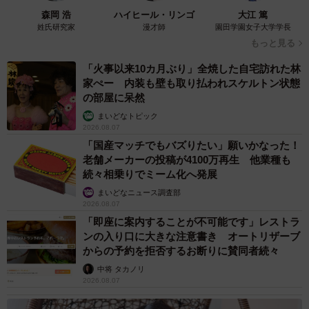
森岡 浩
ハイヒール・リンゴ
大江 篤
姓氏研究家
漫才師
園田学園女子大学学長
もっと見る
「火事以来10カ月ぶり」全焼した自宅訪れた林
家ぺー 内装も壁も取り払われスケルトン状態
の部屋に呆然
まいどなトピック
2026.08.07
「国産マッチでもバズりたい」願いかなった！
老舗メーカーの投稿が4100万再生 他業種も
続々相乗りでミーム化へ発展
まいどなニュース調査部
2026.08.07
「即座に案内することが不可能です」レストラ
ンの入り口に大きな注意書き オートリザーブ
からの予約を拒否するお断りに賛同者続々
中将 タカノリ
2026.08.07