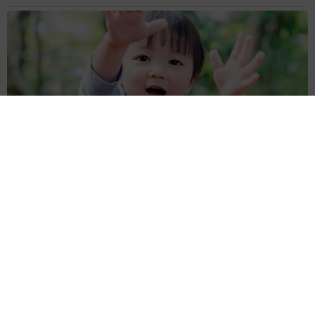
1歳息子が腕を亜脱臼 「奥さん、専業主婦なのに」と夫の後輩
から一言 母は泣きながら対応し必死だった 何年もたった今
もたまに思い出し…
山岡 もと子
2026.08.06
子どもの学校外の学習時間が11年で2割減少
「家庭学習0分層」が約半数に達する深刻な実
態と広がる学習格差
まいどなニュース情報部