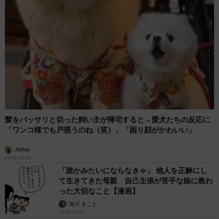
髪をバッサリと切った飼い主が帰宅すると→愛犬たちの反応に
「ワンコ様でも戸惑うのね（笑）」「困り顔がかわいい」
ANNA
2026.08.06
「誰かみたいにならなきゃ」 他人を正解にし
て生きてきた母親 自己主張が苦手な娘に教わ
った大切なこと【漫画】
海川 まこと
2026.08.06