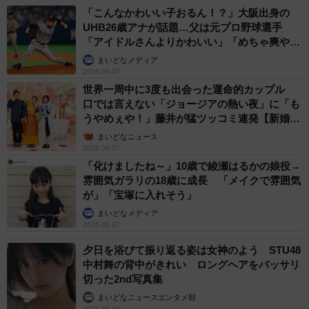
「こんなかわいい子おるん！？」大阪出身の
UHB26歳アナが話題…父は元プロ野球選手
「アイドルさんよりかわいい」「めちゃ爽や
か」
まいどなメディア
2026.08.07
世界一周中に3度も出会った運命的カップル
口では言えない「ジョージアの熱い夜」に「も
うやめぇや！」藤井が猛ツッコミ連発【新婚さ
ん】
まいどなニュース
2026.08.07
「化けましたね～」10歳で綾瀬はるかの娘役→
雰囲気ガラリの18歳に成長 「メイクで雰囲気
が」「宝塚に入れそう」
まいどなメディア
2026.08.07
夕日を浴びて振り返る姿は女神のよう STU48
中村舞の背中がきれい ロングヘアをバッサリ
切った2nd写真集
まいどなニュースエンタメ部
2026.08.06