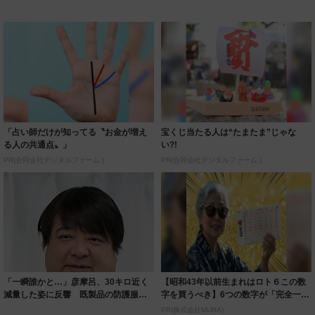
「占い師だけが知ってる〝お金が増え
宝くじ当たる人は“たまたま”じゃな
る人の共通点〟」
い?!
PR(合同会社デジタルファーム )
PR(合同会社デジタルファーム )
「一瞬誰かと…」彦摩呂、30キロ近く
【昭和43年以前生まれはロト６この数
減量した姿に反響 既製品の防護服が
字を買うべき】6つの数字が「完全一
着られると...
致」する方...
PR(株式会社MURA)