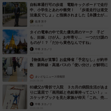
自転車通行可の歩道 電動キックボードで走行
中、小学生とあわや衝突！ 「歩道走行は道交
法違反でしょ」と指摘されました【弁護士が解
説】
長澤 芳子
2026.08.06
タイの電車の中で見た優先席のマーク 子ど
も、妊娠、けが人、お年寄り… 一つだけ謎の
ものが！？「だから黄色なんですね」
中将 タカノリ
2026.08.06
【物価高が直撃】お盆帰省「予定なし」が約半
数 新幹線・高速バスの「使い分け」が鮮明に
まいどなニュース情報部
2026.08.06
83歳父が骨折で入院 ３カ月の病院生活があま
りに退屈で「画用紙と色鉛筆持ってこい！」→
スケッチブックを見た家族が仰天「これ、売れ
ますよ…」
中将 タカノリ
2026.08.06