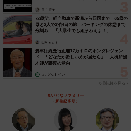
体代表の訴え
渡辺 晴子
72歳父、軽自動車で新潟から四国まで 65歳の
母と2人で3泊4日の旅 パーキングの休憩まで
分刻み… 「大学生でも組まねえよ！」
山岡 もと子
愛車は総走行距離17万キロのホンダレジェン
ド 「どなたか欲しい方が居たら」 大御所漫
才師が譲渡の意向
まいどなトピック
６位以降を見る
まいどなファミリー
（新着記事順）