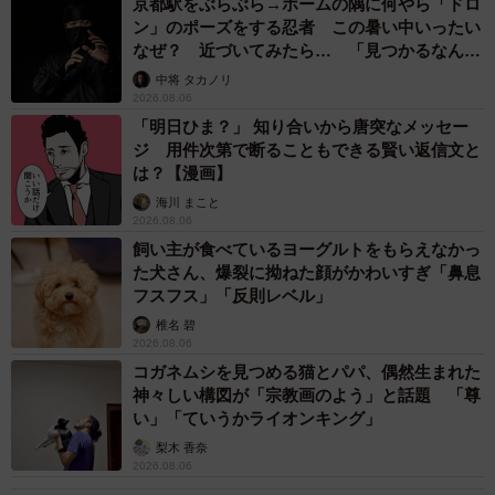
京都駅をぶらぶら→ホームの隅に何やら「ドロ
ン」のポーズをする忍者 この暑い中いったい
なぜ？ 近づいてみたら… 「見つかるなんて
未熟」
中将 タカノリ
2026.08.06
「明日ひま？」 知り合いから唐突なメッセー
ジ 用件次第で断ることもできる賢い返信文と
は？【漫画】
海川 まこと
2026.08.06
飼い主が食べているヨーグルトをもらえなかっ
た犬さん、爆裂に拗ねた顔がかわいすぎ「鼻息
フスフス」「反則レベル」
椎名 碧
2026.08.06
コガネムシを見つめる猫とパパ、偶然生まれた
神々しい構図が「宗教画のよう」と話題 「尊
い」「ていうかライオンキング」
梨木 香奈
2026.08.06