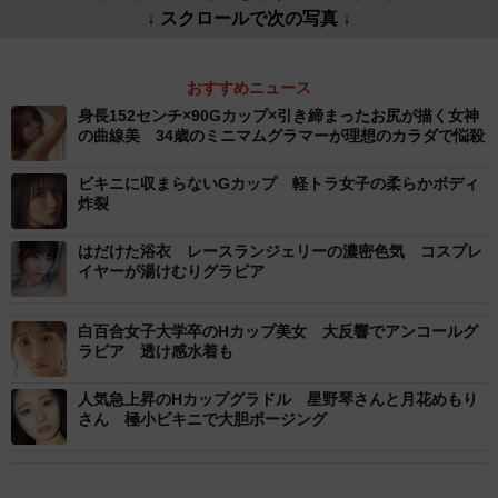
↓ スクロールで次の写真 ↓
おすすめニュース
身長152センチ×90Gカップ×引き締まったお尻が描く女神
の曲線美 34歳のミニマムグラマーが理想のカラダで悩殺
ビキニに収まらないGカップ 軽トラ女子の柔らかボディ
炸裂
はだけた浴衣 レースランジェリーの濃密色気 コスプレ
イヤーが湯けむりグラビア
白百合女子大学卒のHカップ美女 大反響でアンコールグ
ラビア 透け感水着も
人気急上昇のHカップグラドル 星野琴さんと月花めもり
さん 極小ビキニで大胆ポージング