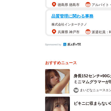
徳島県 徳島市
アルバイト・
品質管理に関わる事務
株式会社インターテクノ
兵庫県 神戸市
派遣社員：時
Sponsored by
おすすめニュース
身長152センチ×9
ミニマムグラマーが
まいどなニュースエ
ビキニに収まらない