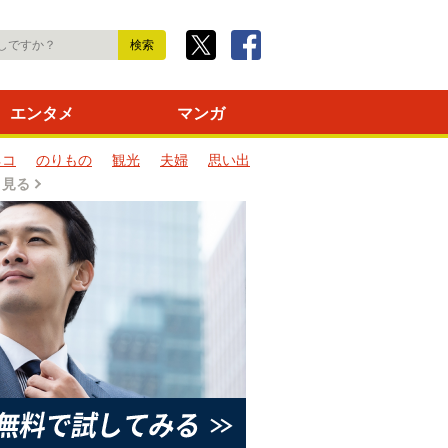
エンタメ
マンガ
ネコ
のりもの
観光
夫婦
思い出
と見る