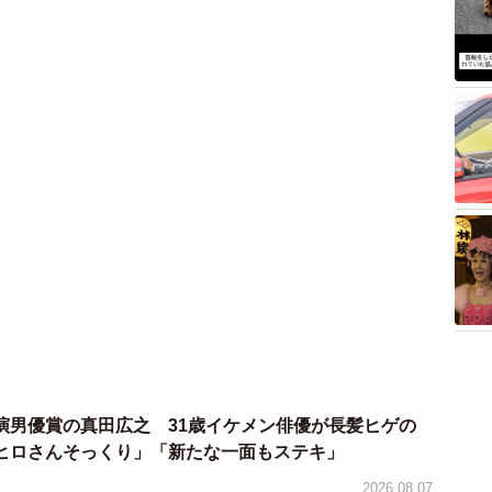
演男優賞の真田広之 31歳イケメン俳優が長髪ヒゲの
ヒロさんそっくり」「新たな一面もステキ」
2026.08.07