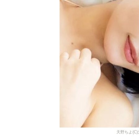
天野ちよ(C