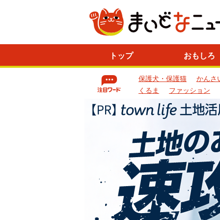
ニ
トップ
おもしろ
ュ
ー
保護犬・保護猫
かんさ
ス
一
くるま
ファッション
覧