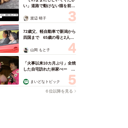
い」道路で動けない猫を前に
返された一言… 懸命に生き
ようとした4日間 「命の重
渡辺 晴子
さはみんな同じ」保護団体代
表の訴え
72歳父、軽自動車で新潟から
四国まで 65歳の母と2人で
3泊4日の旅 パーキングの休
憩まで分刻み… 「大学生で
山岡 もと子
も組まねえよ！」
「火事以来10カ月ぶり」全焼
した自宅訪れた林家ぺー 内
装も壁も取り払われスケルト
ン状態の部屋に呆然
まいどなトピック
６位以降を見る