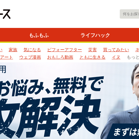
もふもふ
ライフハック
い
家族
気になる
ビフォーアフター
災害
買ってみたい
アート
ウェブ漫画
おもしろ動画
ともに生きる
イヌ
もっ