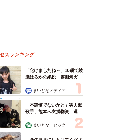
セスランキング
「化けましたね～」10歳で綾
瀬はるかの娘役→雰囲気ガラ
リの18歳に成長 「メイクで
雰囲気が」「宝塚に入れそ
まいどなメディア
う」
「不謹慎でないかと」実力派
歌手、熊本へ支援物資…運搬
トラックの車体デザインにた
めらい 「痛いほど伝わる」
まいどなトピック
「行動され立派」
「そのままにしといてくださ