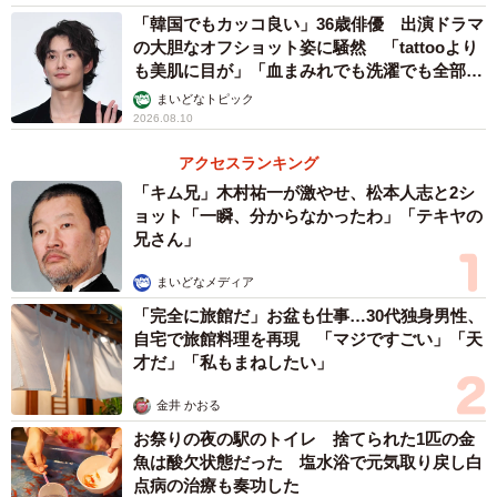
「韓国でもカッコ良い」36歳俳優 出演ドラマ
の大胆なオフショット姿に騒然 「tattooより
も美肌に目が」「血まみれでも洗濯でも全部か
っこいい」
まいどなトピック
2026.08.10
アクセスランキング
「キム兄」木村祐一が激やせ、松本人志と2シ
ョット「一瞬、分からなかったわ」「テキヤの
兄さん」
まいどなメディア
「完全に旅館だ」お盆も仕事…30代独身男性、
自宅で旅館料理を再現 「マジですごい」「天
才だ」「私もまねしたい」
金井 かおる
お祭りの夜の駅のトイレ 捨てられた1匹の金
魚は酸欠状態だった 塩水浴で元気取り戻し白
点病の治療も奏功した