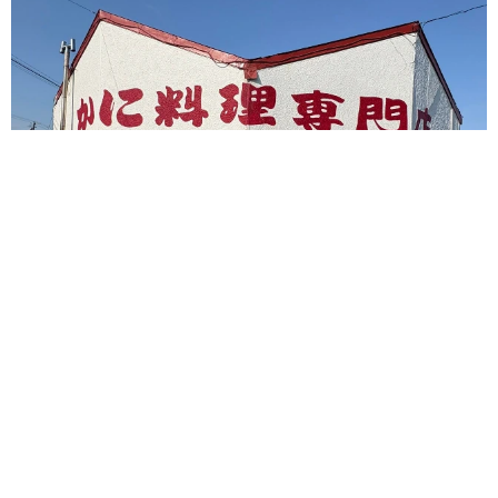
ボロボロな外観のかに太郎 名物メニュ−500円の北海道の料理
店が営業再開 90歳初代店主が接客する日も
中将 タカノリ
2026.08.10
平成ギャル界のカリスマRumi 心ない言葉に
傷ついたコロナ禍 「ホンマでっか!?TV」から
朝ドラへ 「アンチを見返す日がキター！」
石井 隼人
2026.08.10