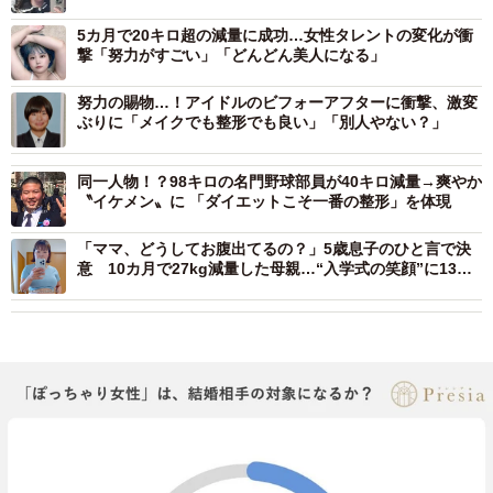
れ」
5カ月で20キロ超の減量に成功…女性タレントの変化が衝
撃「努力がすごい」「どんどん美人になる」
努力の賜物…！アイドルのビフォーアフターに衝撃、激変
ぶりに「メイクでも整形でも良い」「別人やない？」
同一人物！？98キロの名門野球部員が40キロ減量→爽やか
〝イケメン〟に 「ダイエットこそ一番の整形」を体現
「ママ、どうしてお腹出てるの？」5歳息子のひと言で決
意 10カ月で27kg減量した母親…“入学式の笑顔”に13万
人が感動「涙が出た」「希望をありがとう」