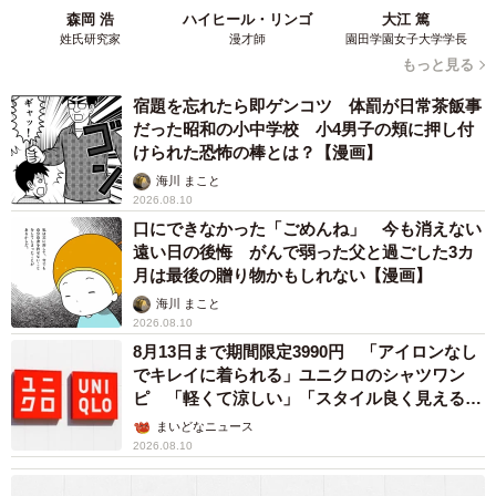
森岡 浩
ハイヒール・リンゴ
大江 篤
姓氏研究家
漫才師
園田学園女子大学学長
もっと見る
宿題を忘れたら即ゲンコツ 体罰が日常茶飯事
だった昭和の小中学校 小4男子の頬に押し付
けられた恐怖の棒とは？【漫画】
海川 まこと
2026.08.10
口にできなかった「ごめんね」 今も消えない
遠い日の後悔 がんで弱った父と過ごした3カ
月は最後の贈り物かもしれない【漫画】
海川 まこと
2026.08.10
8月13日まで期間限定3990円 「アイロンなし
でキレイに着られる」ユニクロのシャツワン
ピ 「軽くて涼しい」「スタイル良く見える」
の声
まいどなニュース
2026.08.10