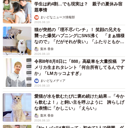
学生は約4割…でも現実は？ 親子の夏休み宿
題事情
まいどなニュース情報部
2026.08.10
猫が突然の「理不尽パンチ」！ 笑顔の兄犬を
襲った爆笑ハプニングにSNS沸く 「まぁ猫様
なので」「だがそれが良い」「ふたりともかわ
いいね」
梨木 香奈
2026.08.10
令和8年8月8日に「888」高級車を大量投稿 ア
メリカ生まれタレント「何台所有してるんです
か」「LMカッコよすぎ」
まいどなメディア
2026.08.10
愛猫が水を飲むたびに褒め続けた結果→「今か
ら飲むよ！」と飼い主を呼ぶように 誇らしげ
な表情に「かしこい」「えらい」
梨木 香奈
2026.08.10
「No！パパは車行って」初めて1人で登園 ダ