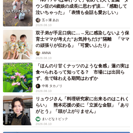
ウン症の4歳娘の成長に思わず涙…「感動して
泣いちゃった」「表情も会話も愛おしい」
五ヶ瀬 あお
2026.08.10
双子弟が手足口病に…→兄に感染しないよう保
育士ママが考えた“お気持ちだけ”隔離 「ママ
の頑張りが伝わる」「可愛いふたり」
ANNA
2026.08.10
「ほんのり甘くナッツのような食感」蓮の実は
食べられるって知ってる？ 市場には出回ら
ず、生で味わえる期間はわずか
中将 タカノリ
2026.08.10
リュウジさん「料理研究家に出来るのはこれく
らい」 熊本応援の姿に「立派な金額」「あり
がとう」「頭が上がりません」
まいどなトピック
2026.08.10