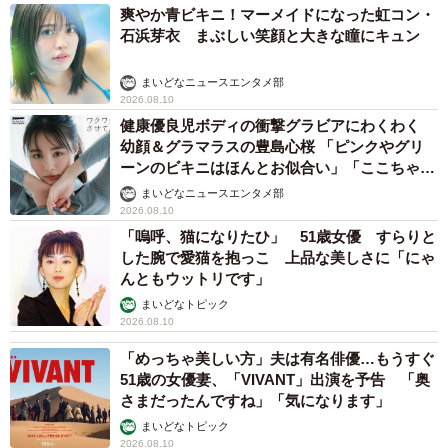
爽やか青ビキニ！マーメイドになった虹コン・
石浜芽衣 まぶしい笑顔と大きな瞳にキュン
まいどなニュースエンタメ部
2026.08.10
健康優良児ボディの衝撃グラビアにわくわく
幼顔＆グラマラスの豊島心桜 「ピンクやグリ
ーンのビキニはほんとお似合い」「ここちゃん
天使 また可愛くなった」
まいどなニュースエンタメ部
2026.08.10
「嗚呼、猫になりたひ」 51歳女優 すらりと
した腕で愛猫を抱っこ 上品な美しさに「にゃ
んともウットリです」
まいどなトピック
2026.08.10
「めっちゃ美しい方」夫は有名俳優…もうすぐ
51歳の女優妻、「VIVANT」出演を予告 「奥
さまだったんですね」「気になります」
まいどなトピック
2026.08.10