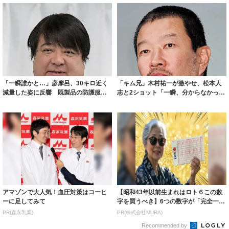
「一瞬誰かと…」彦摩呂、30キロ近く
「キム兄」木村祐一が激やせ、松本人
減量した姿に反響 既製品の防護服が
志と2ショット「一瞬、分からなかった
着られると...
わ」「テキ...
アマゾンで大人気！血圧対策はコーヒ
【昭和43年以前生まれはロト６この数
ーに足してみて
字を買うべき】6つの数字が「完全一
致」する方...
PR(森永乳業)
PR(株式会社MURA)
Recommended by