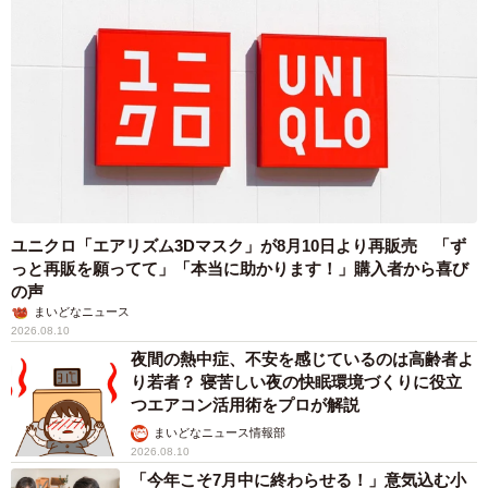
ユニクロ「エアリズム3Dマスク」が8月10日より再販売 「ず
っと再販を願ってて」「本当に助かります！」購入者から喜び
の声
まいどなニュース
2026.08.10
夜間の熱中症、不安を感じているのは高齢者よ
り若者？ 寝苦しい夜の快眠環境づくりに役立
つエアコン活用術をプロが解説
まいどなニュース情報部
2026.08.10
「今年こそ7月中に終わらせる！」意気込む小