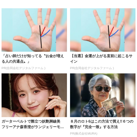
「占い師だけが知ってる〝お金が増え
【当選】金運が上がる直前に起こるサ
る人の共通点〟」
イン
PR(合同会社デジタルファーム )
PR(合同会社デジタルファーム )
ガーターベルトで際立つ妖艶脚線美
８月のロト6はこの方法で買え!!６つの
フリーアナ森香澄がランジェリーモデ
数字が『完全一致』する方法
ルに ｢PE...
PR(株式会社MURA)