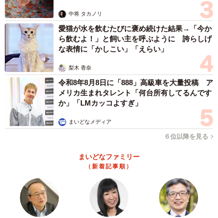
中将 タカノリ
愛猫が水を飲むたびに褒め続けた結果→「今か
ら飲むよ！」と飼い主を呼ぶように 誇らしげ
な表情に「かしこい」「えらい」
梨木 香奈
令和8年8月8日に「888」高級車を大量投稿 ア
メリカ生まれタレント「何台所有してるんです
か」「LMカッコよすぎ」
まいどなメディア
６位以降を見る
まいどなファミリー
（新着記事順）