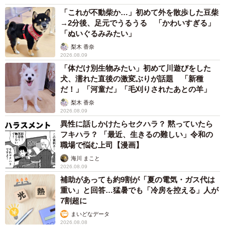
「これが不動柴か…」初めて外を散歩した豆柴
→2分後、足元でうるうる 「かわいすぎる」
「ぬいぐるみみたい」
梨木 香奈
2026.08.09
「体だけ別生物みたい」初めて川遊びをした
犬、濡れた直後の激変ぶりが話題 「新種
だ！」「河童だ」「毛刈りされたあとの羊」
梨木 香奈
2026.08.09
異性に話しかけたらセクハラ？ 黙っていたら
フキハラ？ 「最近、生きるの難しい」令和の
職場で悩む上司【漫画】
海川 まこと
2026.08.09
補助があっても約9割が「夏の電気・ガス代は
重い」と回答…猛暑でも「冷房を控える」人が
7割超に
まいどなデータ
2026.08.08