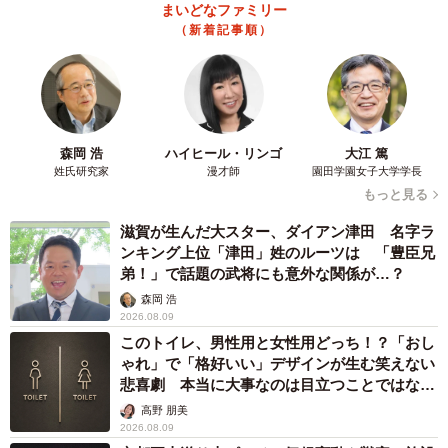
まいどなファミリー
（新着記事順）
森岡 浩
ハイヒール・リンゴ
大江 篤
姓氏研究家
漫才師
園田学園女子大学学長
もっと見る
滋賀が生んだ大スター、ダイアン津田 名字ラ
ンキング上位「津田」姓のルーツは 「豊臣兄
弟！」で話題の武将にも意外な関係が…？
森岡 浩
2026.08.09
このトイレ、男性用と女性用どっち！？「おし
ゃれ」で「格好いい」デザインが生む笑えない
悲喜劇 本当に大事なのは目立つことではな
く…
高野 朋美
2026.08.09