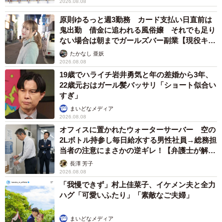
2026.08.08
原則ゆるっと週3勤務 カード支払い日直前は
鬼出勤 借金に追われる風俗嬢 それでも足り
ない場合は朝までガールズバー副業【現役キャ
ストに取材】
たかなし 亜妖
2026.08.08
19歳でハライチ岩井勇気と年の差婚から3年、
22歳元おはガール髪バッサリ「ショート似合い
すぎ」
まいどなメディア
2026.08.08
オフィスに置かれたウォーターサーバー 空の
2Lボトル持参し毎日給水する男性社員→総務担
当者の注意にまさかの逆ギレ！【弁護士が解
説】
長澤 芳子
2026.08.08
「我慢できず」村上佳菜子、イケメン夫と全力
ハグ「可愛いふたり」「素敵なご夫婦」
まいどなメディア