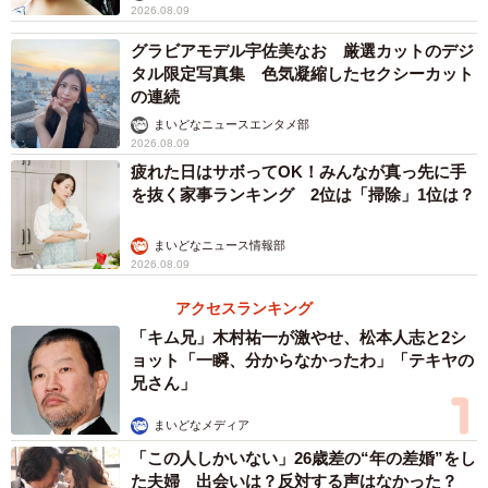
2026.08.09
グラビアモデル宇佐美なお 厳選カットのデジ
タル限定写真集 色気凝縮したセクシーカット
の連続
まいどなニュースエンタメ部
2026.08.09
疲れた日はサボってOK！みんなが真っ先に手
を抜く家事ランキング 2位は「掃除」1位は？
まいどなニュース情報部
2026.08.09
アクセスランキング
「キム兄」木村祐一が激やせ、松本人志と2シ
ョット「一瞬、分からなかったわ」「テキヤの
兄さん」
まいどなメディア
「この人しかいない」26歳差の“年の差婚”をし
た夫婦 出会いは？反対する声はなかった？