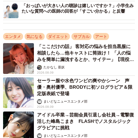
「おっぱいが大きい人の聴診は嬉しいですか？」小学生み
たいな質問への医師の回答が「すごい分かる」と反響
エンタメ
気になる
ダイエット
サブカル
アート
「ここだけの話」 客対応の悩みを担当黒服に
相談したら…他キャストに筒抜け！ 「人の悩
みを簡単に漏洩するとか、サイテー」【現役キ
ャストに取材】
たかなし 亜妖
2026.08.09
セーラー服や水色ワンピの爽やかシーン 声
優・奥村優季、BRODYに初ソログラビア＆限
定版表紙で登場
まいどなニュースエンタメ部
2026.08.09
アイドル卒業→芸能会員引退し会社員→電撃復
活した峰島こまき FLASHでノスタルジック
グラビアに挑戦
まいどなニュースエンタメ部