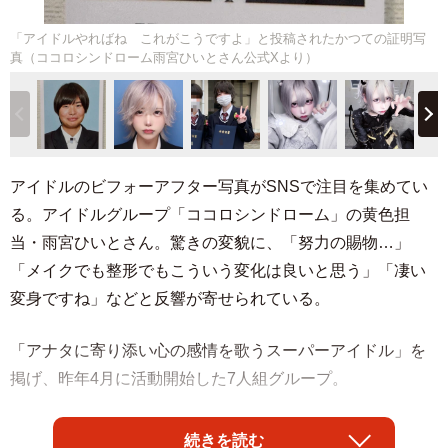
「アイドルやればね これがこうですよ」と投稿されたかつての証明写
真（ココロシンドローム雨宮ひいとさん公式Xより）
アイドルのビフォーアフター写真がSNSで注目を集めてい
る。アイドルグループ「ココロシンドローム」の黄色担
当・雨宮ひいとさん。驚きの変貌に、「努力の賜物…」
「メイクでも整形でもこういう変化は良いと思う」「凄い
変身ですね」などと反響が寄せられている。
「アナタに寄り添い心の感情を歌うスーパーアイドル」を
掲げ、昨年4月に活動開始した7人組グループ。
雨宮さんはこの日、「アイドルやればね これがこうです
続きを読む