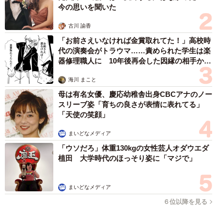
今の思いを聞いた
古川 諭香
「お前さえいなければ金賞取れてた！」高校時
代の演奏会がトラウマ……責められた学生は楽
器修理職人に 10年後再会した因縁の相手から
思わぬ申し出【漫画】
海川 まこと
母は有名女優、慶応幼稚舎出身CBCアナのノー
スリーブ姿「育ちの良さが表情に表れてる」
「天使の笑顔」
まいどなメディア
「ウソだろ」体重130kgの女性芸人オダウエダ
植田 大学時代のほっそり姿に「マジで」
まいどなメディア
６位以降を見る