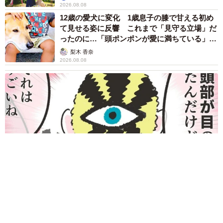
2026.08.08
12歳の愛犬に変化 1歳息子の膝で甘える初め
て見せる姿に反響 これまで「見守る立場」だ
ったのに…「頭ポンポンが愛に満ちている」
「尊…」
梨木 香奈
2026.08.08
何かと人に舐められた黒髪時代 30代後半で金髪デビューした
ら…人生が激変！【漫画】