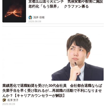
京都五山送り火ピンチ 気候変動や獣害に施設
老朽化「もう限界」 クラファン募る
浅井 佳穂
2026.08.09
業績悪化で退職勧奨を受けた30代会社員 会社都合退職ならば
失業手当を早く受け取れるが…再就職の活動で不利になりませ
んか？【キャリアカウンセラーが解説】
長澤 芳子
2026.08.09