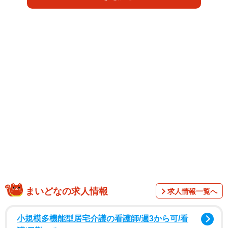
よ」と過去の証明写真と現在の写真を公開。ビフォーで
は、制服を着た雨宮さんがぎこちなく広角を上げている。
黒色のショートヘアで、小麦色の肌はちょっぴりふっく
ら。運動部のような快活な印象を受ける。一方、現在の写
真は白い肌に銀髪のヴィジュアル系で、口に2つのピアスを
付けている。
見事な変身に、X上では「別人やない？」「頑張ったんや
な」「勇気もらえるわ」「輪郭変わったのは、ダイエッ
ト？痩せたら元がそうだったの？それとも整形？すごい気
になる！」などの声が上がっている。
まいどなの求人情報
求人情報一覧へ
小規模多機能型居宅介護の看護師/週3から可/看