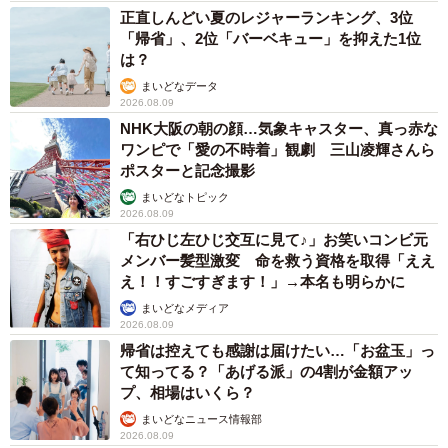
正直しんどい夏のレジャーランキング、3位
「帰省」、2位「バーベキュー」を抑えた1位
は？
まいどなデータ
2026.08.09
NHK大阪の朝の顔…気象キャスター、真っ赤な
ワンピで「愛の不時着」観劇 三山凌輝さんら
ポスターと記念撮影
まいどなトピック
2026.08.09
「右ひじ左ひじ交互に見て♪」お笑いコンビ元
メンバー髪型激変 命を救う資格を取得「ええ
え！！すごすぎます！」→本名も明らかに
まいどなメディア
2026.08.09
帰省は控えても感謝は届けたい…「お盆玉」っ
て知ってる？「あげる派」の4割が金額アッ
プ、相場はいくら？
まいどなニュース情報部
2026.08.09