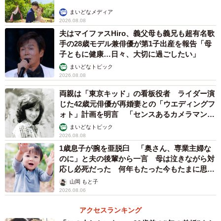
まいどなメディア
2026.08.08
夫はマイファスHiro、義父母も義兄も超有名歌
手の28歳モデル兼俳優が第1子出産を報告「母
子ともに健康…日々、大切に過ごしたい」
まいどなトピック
2026.08.08
両親は「東京キッド」の看板役者 ライダー演
じた42歳元俳優が再婚妻との「ウエディングフ
ォト」計画を明言 「センスあるカメラマン求
む」
まいどなトピック
2026.08.08
1歳息子が腕を亜脱臼 「奥さん、専業主婦な
のに」と夫の後輩から一言 母は泣きながら対
応し必死だった 何年もたった今もたまに思い
出し…
山岡 もと子
2026.08.06
アクセスランキング