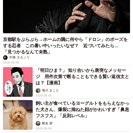
京都駅をぶらぶら→ホームの隅に何やら「ドロン」のポーズを
する忍者 この暑い中いったいなぜ？ 近づいてみたら…
「見つかるなんて未熟」
中将 タカノリ
2026.08.06
「明日ひま？」 知り合いから唐突なメッセー
ジ 用件次第で断ることもできる賢い返信文と
は？【漫画】
海川 まこと
2026.08.06
飼い主が食べているヨーグルトをもらえなかっ
た犬さん、爆裂に拗ねた顔がかわいすぎ「鼻息
フスフス」「反則レベル」
椎名 碧
2026.08.06