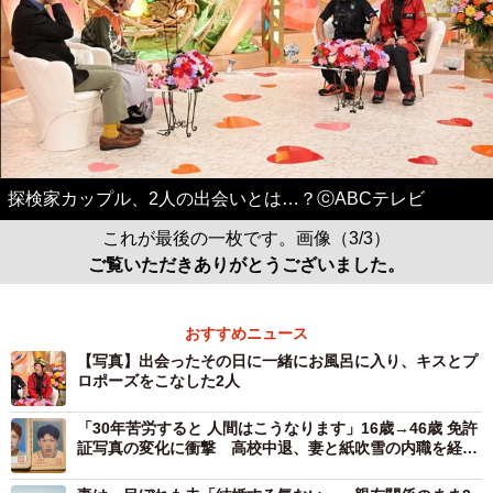
探検家カップル、2人の出会いとは…？ⓒABCテレビ
これが最後の一枚です。画像（3/3）
ご覧いただきありがとうございました。
おすすめニュース
【写真】出会ったその日に一緒にお風呂に入り、キスとプ
ロポーズをこなした2人
「30年苦労すると 人間はこうなります」16歳→46歳 免許
証写真の変化に衝撃 高校中退、妻と紙吹雪の内職を経
て…「最後の顔が1番カッコいい」20万いいね