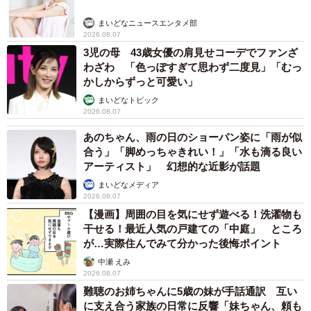
まいどなニュースエンタメ部
2026.08.07
3児の母 43歳女優の肩見せコーデでファンざ
わざわ 「色っぽすぎて思わず二度見」「むっ
かしからずっと可愛い」
まいどなトピック
2026.08.07
あのちゃん、雨の日のショーパン姿に「雨が似
合う」「脚めっちゃきれい！」「水も滴る良い
アーティスト」 幻想的な近影が話題
まいどなメディア
2026.08.07
【漫画】周囲の目を気にせず遊べる！洗濯物も
干せる！最近人気の戸建ての「中庭」 ところ
が…実際住んでみて分かった後悔ポイント
中瀬 えみ
2026.08.07
難聴のお姉ちゃんに5歳の妹が手話通訳 互い
に支え合う家族の日常に反響「妹ちゃん、頼も