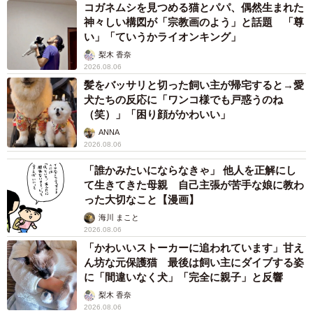
コガネムシを見つめる猫とパパ、偶然生まれた
神々しい構図が「宗教画のよう」と話題 「尊
い」「ていうかライオンキング」
梨木 香奈
2026.08.06
髪をバッサリと切った飼い主が帰宅すると→愛
犬たちの反応に「ワンコ様でも戸惑うのね
（笑）」「困り顔がかわいい」
ANNA
2026.08.06
「誰かみたいにならなきゃ」 他人を正解にし
て生きてきた母親 自己主張が苦手な娘に教わ
った大切なこと【漫画】
海川 まこと
2026.08.06
「かわいいストーカーに追われています」甘え
ん坊な元保護猫 最後は飼い主にダイブする姿
に「間違いなく犬」「完全に親子」と反響
梨木 香奈
2026.08.06