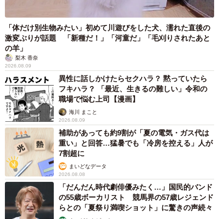
「体だけ別生物みたい」初めて川遊びをした犬、濡れた直後の
激変ぶりが話題 「新種だ！」「河童だ」「毛刈りされたあと
の羊」
梨木 香奈
2026.08.09
異性に話しかけたらセクハラ？ 黙っていたら
フキハラ？ 「最近、生きるの難しい」令和の
職場で悩む上司【漫画】
海川 まこと
2026.08.09
補助があっても約9割が「夏の電気・ガス代は
重い」と回答…猛暑でも「冷房を控える」人が
7割超に
まいどなデータ
2026.08.08
「だんだん時代劇俳優みたく…」国民的バンド
の55歳ボーカリスト 競馬界の57歳レジェンド
らとの「夏祭り満喫ショット」に驚きの声続々