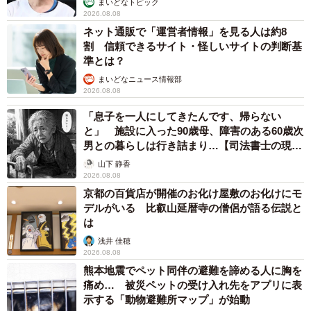
まいどなトピック
2026.08.08
ネット通販で「運営者情報」を見る人は約8
割 信頼できるサイト・怪しいサイトの判断基
準とは？
まいどなニュース情報部
2026.08.08
「息子を一人にしてきたんです、帰らない
と」 施設に入った90歳母、障害のある60歳次
男との暮らしは行き詰まり…【司法書士の現場
から】
山下 静香
2026.08.08
京都の百貨店が開催のお化け屋敷のお化けにモ
デルがいる 比叡山延暦寺の僧侶が語る伝説と
は
浅井 佳穂
2026.08.08
熊本地震でペット同伴の避難を諦める人に胸を
痛め… 被災ペットの受け入れ先をアプリに表
示する「動物避難所マップ」が始動