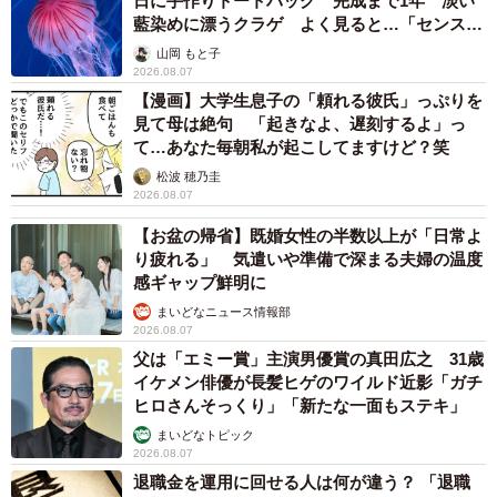
日に手作りトートバッグ 完成まで1年 淡い
藍染めに漂うクラゲ よく見ると…「センスす
ごい」
山岡 もと子
2026.08.07
【漫画】大学生息子の「頼れる彼氏」っぷりを
見て母は絶句 「起きなよ、遅刻するよ」っ
て…あなた毎朝私が起こしてますけど？笑
松波 穂乃圭
2026.08.07
【お盆の帰省】既婚女性の半数以上が「日常よ
り疲れる」 気遣いや準備で深まる夫婦の温度
感ギャップ鮮明に
まいどなニュース情報部
2026.08.07
父は「エミー賞」主演男優賞の真田広之 31歳
イケメン俳優が長髪ヒゲのワイルド近影「ガチ
ヒロさんそっくり」「新たな一面もステキ」
まいどなトピック
2026.08.07
退職金を運用に回せる人は何が違う？ 「退職