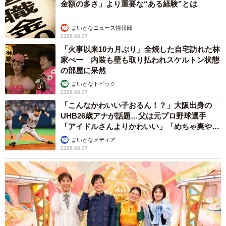
金額の多さ」より重要な“ある経験”とは
まいどなニュース情報部
2026.08.07
「火事以来10カ月ぶり」全焼した自宅訪れた林
家ぺー 内装も壁も取り払われスケルトン状態
の部屋に呆然
まいどなトピック
2026.08.07
「こんなかわいい子おるん！？」大阪出身の
UHB26歳アナが話題…父は元プロ野球選手
「アイドルさんよりかわいい」「めちゃ爽や
か」
まいどなメディア
2026.08.07