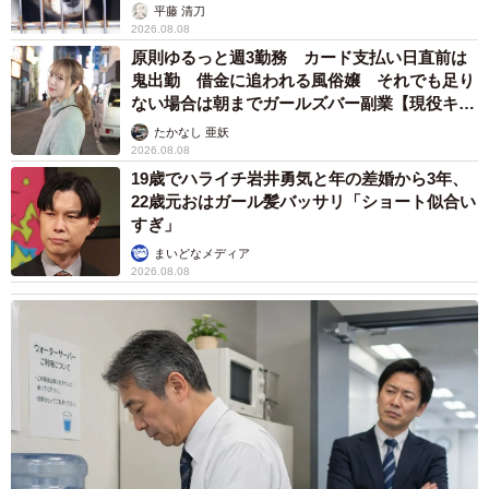
平藤 清刀
2026.08.08
原則ゆるっと週3勤務 カード支払い日直前は
鬼出勤 借金に追われる風俗嬢 それでも足り
ない場合は朝までガールズバー副業【現役キャ
ストに取材】
たかなし 亜妖
2026.08.08
19歳でハライチ岩井勇気と年の差婚から3年、
22歳元おはガール髪バッサリ「ショート似合い
すぎ」
まいどなメディア
2026.08.08