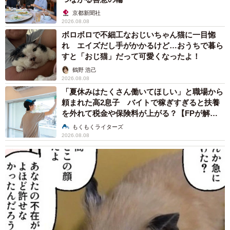
京都新聞社
2026.08.08
ボロボロで不細工なおじいちゃん猫に一目惚
れ エイズだし手がかかるけど…おうちで暮ら
すと「おじ猫」だって可愛くなったよ！
鶴野 浩己
2026.08.08
「夏休みはたくさん働いてほしい」と職場から
頼まれた高2息子 バイトで稼ぎすぎると扶養
を外れて税金や保険料が上がる？【FPが解
説】
もくもくライターズ
2026.08.08