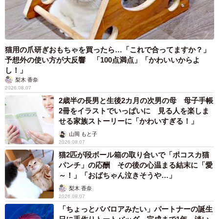
猫用の爪研ぎおもちゃを買ったら…「これで合ってますか？」
予想外の使い方が大反響 「100点満点」「かわいいからよ
し！」
梨木 香奈
2026.08.07
2歳半の長男と生後2カ月の次男の母 母子手帳
2冊をイラストでいっぱいに 見る人を楽しま
せる家族ストーリーに「かわいすぎる！」
山岡 もと子
2026.08.07
猫2匹が段ボール箱の取り合いで「ポコスカ猫
パンチ」の応酬 その後の心温まる結末に「愛
～！」「おばちゃん泣きそうや…」
梨木 香奈
2026.08.07
「ちょっとババロアみたい」パートナーの誕生