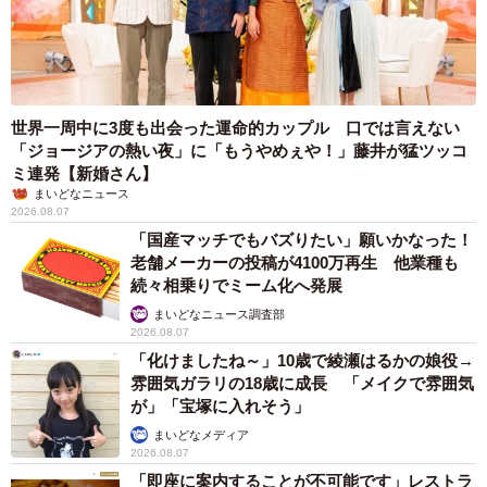
世界一周中に3度も出会った運命的カップル 口では言えない
「ジョージアの熱い夜」に「もうやめぇや！」藤井が猛ツッコ
ミ連発【新婚さん】
まいどなニュース
2026.08.07
「国産マッチでもバズりたい」願いかなった！
老舗メーカーの投稿が4100万再生 他業種も
続々相乗りでミーム化へ発展
まいどなニュース調査部
2026.08.07
「化けましたね～」10歳で綾瀬はるかの娘役→
雰囲気ガラリの18歳に成長 「メイクで雰囲気
が」「宝塚に入れそう」
まいどなメディア
2026.08.07
「即座に案内することが不可能です」レストラ