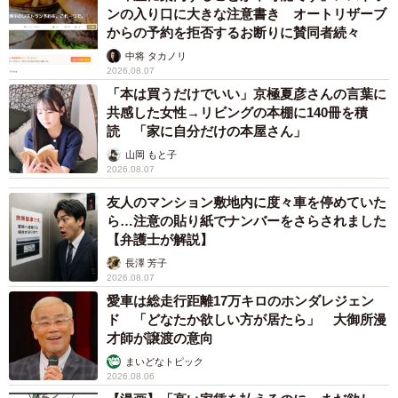
ンの入り口に大きな注意書き オートリザーブ
からの予約を拒否するお断りに賛同者続々
中将 タカノリ
2026.08.07
「本は買うだけでいい」京極夏彦さんの言葉に
共感した女性→リビングの本棚に140冊を積
読 「家に自分だけの本屋さん」
山岡 もと子
2026.08.07
友人のマンション敷地内に度々車を停めていた
ら…注意の貼り紙でナンバーをさらされました
【弁護士が解説】
長澤 芳子
2026.08.07
愛車は総走行距離17万キロのホンダレジェン
ド 「どなたか欲しい方が居たら」 大御所漫
才師が譲渡の意向
まいどなトピック
2026.08.06