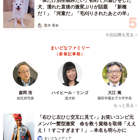
「体だけ別生物みたい」初めて川遊びをした
犬、濡れた直後の激変ぶりが話題 「新種
だ！」「河童だ」「毛刈りされたあとの羊」
梨木 香奈
６位以降を見る
まいどなファミリー
（新着記事順）
森岡 浩
ハイヒール・リンゴ
大江 篤
姓氏研究家
漫才師
園田学園女子大学学長
もっと見る
「右ひじ左ひじ交互に見て♪」お笑いコンビ元
メンバー髪型激変 命を救う資格を取得「ええ
え！！すごすぎます！」→本名も明らかに
まいどなメディア