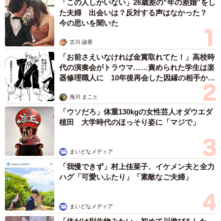
「この人しかいない」26歳差の“年の差婚”をし
た夫婦 出会いは？反対する声はなかった？
今の思いを聞いた
古川 諭香
「お前さえいなければ金賞取れてた！」高校時
代の演奏会がトラウマ……責められた学生は楽
器修理職人に 10年後再会した因縁の相手から
思わぬ申し出【漫画】
海川 まこと
「ウソだろ」体重130kgの女性芸人オダウエダ
植田 大学時代のほっそり姿に「マジで」
まいどなメディア
「我慢できず」村上佳菜子、イケメン夫と全力
ハグ「可愛いふたり」「素敵なご夫婦」
まいどなメディア