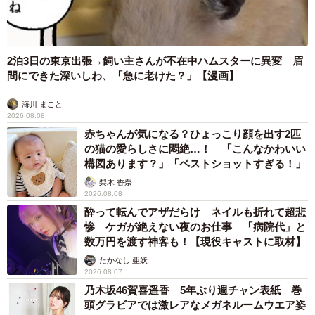
2泊3日の東京出張→飼い主さんが不在中ハムスターに異変 眉
間にできた深いしわ、「急に老けた？」【漫画】
海川 まこと
2026.08.08
赤ちゃんが気になる？ひょっこり顔を出す2匹
の猫の愛らしさに悶絶…！ 「こんなかわいい
構図あります？」「ベストショットすぎる！」
梨木 香奈
2026.08.08
酔って転んでアザだらけ ネイルも折れて超悲
惨 ケガが絶えない夜のお仕事 「病院代」と
数万円を渡す神客も！【現役キャストに取材】
たかなし 亜妖
2026.08.07
乃木坂46賀喜遥香 5年ぶり週チャン表紙 巻
頭グラビアでは激レアなメガネルームウエア姿