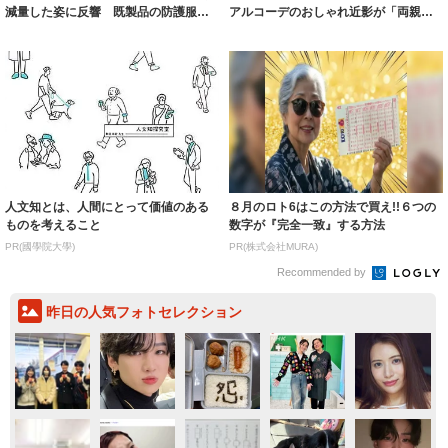
減量した姿に反響 既製品の防護服が
アルコーデのおしゃれ近影が「両親の
着られると...
いいとこ取...
人文知とは、人間にとって価値のある
８月のロト6はこの方法で買え!!６つの
ものを考えること
数字が『完全一致』する方法
PR(國學院大學)
PR(株式会社MURA)
Recommended by
昨日の人気フォトセレクション