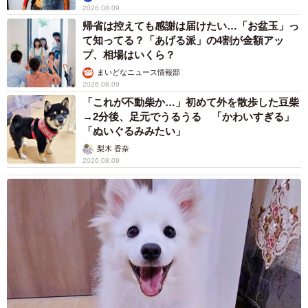
2026.08.09
帰省は控えても感謝は届けたい…「お盆玉」っ
て知ってる？「あげる派」の4割が金額アッ
プ、相場はいくら？
まいどなニュース情報部
2026.08.09
「これが不動柴か…」初めて外を散歩した豆柴
→2分後、足元でうるうる 「かわいすぎる」
「ぬいぐるみみたい」
梨木 香奈
2026.08.09