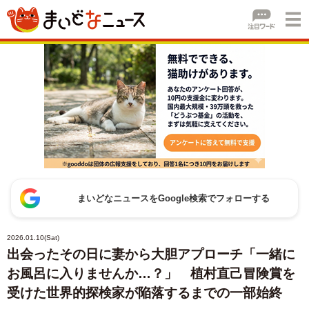
まいどなニュースをGoogle検索でフォローする
2026.01.10(Sat)
出会ったその日に妻から大胆アプローチ「一緒に
お風呂に入りませんか…？」 植村直己冒険賞を
受けた世界的探検家が陥落するまでの一部始終