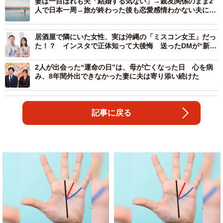
妻は一目ぼれも夫「結婚する気ない」→親友関係のまま2
人で日本一周→旅が終わった後も恋愛感情わかない夫に妻
の母は怒り心頭「首絞めたいぐらい」
居酒屋で隣にいた女性、実は沖縄の「ミスコン女王」だっ
た！？ インスタで正体知って大後悔 送ったDMが“新婚
さん”の始まりに
2人が出会った“運命の日”は、母が亡くなった日 心を病
み、8年間外出できなかった妻に夫は寄り添い続けた
記事に戻る