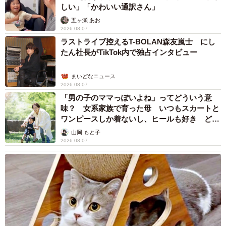
しい」「かわいい通訳さん」
五ヶ瀬 あお
2026.08.07
ラストライブ控えるT-BOLAN森友嵐士 にし
たん社長がTikTok内で独占インタビュー
まいどなニュース
2026.08.07
「男の子のママっぽいよね」ってどういう意
味？ 女系家族で育った母 いつもスカートと
ワンピースしか着ないし、ヒールも好き どの
へんが…
山岡 もと子
2026.08.07