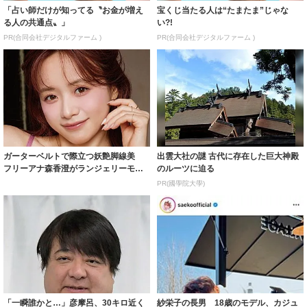
「占い師だけが知ってる〝お金が増え
宝くじ当たる人は“たまたま”じゃな
る人の共通点〟」
い?!
PR(合同会社デジタルファーム )
PR(合同会社デジタルファーム )
ガーターベルトで際立つ妖艶脚線美
出雲大社の謎 古代に存在した巨大神殿
フリーアナ森香澄がランジェリーモデ
のルーツに迫る
ルに ｢PE...
PR(國學院大學)
「一瞬誰かと…」彦摩呂、30キロ近く
紗栄子の長男 18歳のモデル、カジュ