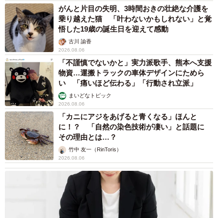
がんと片目の失明、3時間おきの壮絶な介護を
乗り越えた猫 「叶わないかもしれない」と覚
悟した19歳の誕生日を迎えて感動
古川 諭香
2026.08.06
「不謹慎でないかと」実力派歌手、熊本へ支援
物資…運搬トラックの車体デザインにためら
い 「痛いほど伝わる」「行動され立派」
まいどなトピック
2026.08.06
「カニにアジをあげると青くなる」ほんと
に！？ 「自然の染色技術が凄い」と話題に
その理由とは…？
竹中 友一（RinToris）
2026.08.06