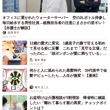
オフィスに置かれたウォーターサーバー 空の2Lボトル持参し
毎日給水する男性社員→総務担当者の注意にまさかの逆ギレ！
【弁護士が解説】
長澤 芳子
2026.08.08
12歳の愛犬に変化 1歳息子の膝で甘える初め
て見せる姿に反響 これまで「見守る立場」だ
ったのに…「頭ポンポンが愛に満ちている」
「尊…」
梨木 香奈
2026.08.08
何かと人に舐められた黒髪時代 30代後半で金
髪デビューしたら…人生が激変！【漫画】
海川 まこと
2026.08.08
お盆明けは介護相談が3割増加 帰省時に確認
したい「離れて暮らす親の異変」チェックポイ
ントは？