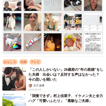
おもしろ
夫婦
テレビ
「この人しかいない」26歳差の“年の差婚”をし
た夫婦 出会いは？反対する声はなかった？
今の思いを聞いた
古川 諭香
2026.08.09
「我慢できず」村上佳菜子、イケメン夫と全力
ハグ「可愛いふたり」「素敵なご夫婦」