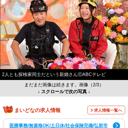
2人とも探検家同士だという新婚さんⓒABCテレビ
まだまだ画像は続きます。画像（2/3）
↓ スクロールで次の写真 ↓
まいどなの求人情報
求人情報一覧へ
医療事務/無資格OK/土日休/社会保険完備/弘前市