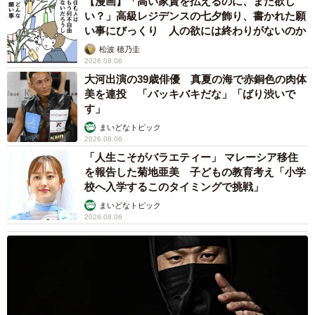
【漫画】「高い家賃を払えるのに、まだ欲し
い？」高級レジデンスの七夕飾り、書かれた願
い事にびっくり 人の欲には終わりがないのか
松波 穂乃圭
2026.08.06
大河出演の39歳俳優 真夏の海で赤銅色の肉体
美を連投 「バッキバキだな」「ばり渋いで
す」
まいどなトピック
2026.08.06
「人生こそがバラエティー」 マレーシア移住
を報告した菊地亜美 子どもの教育考え「小学
校へ入学するこのタイミングで挑戦」
まいどなトピック
2026.08.06