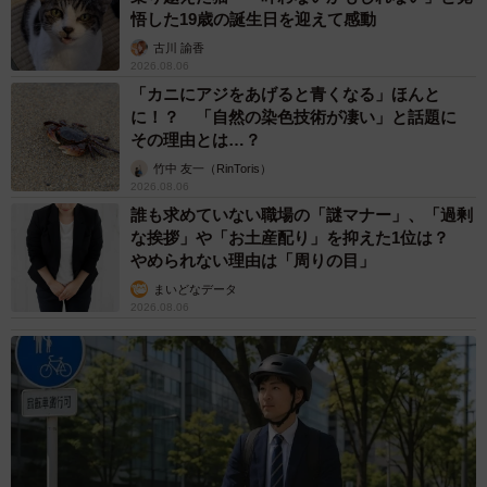
悟した19歳の誕生日を迎えて感動
古川 諭香
2026.08.06
「カニにアジをあげると青くなる」ほんと
に！？ 「自然の染色技術が凄い」と話題に
その理由とは…？
竹中 友一（RinToris）
2026.08.06
誰も求めていない職場の「謎マナー」、「過剰
な挨拶」や「お土産配り」を抑えた1位は？
やめられない理由は「周りの目」
まいどなデータ
2026.08.06