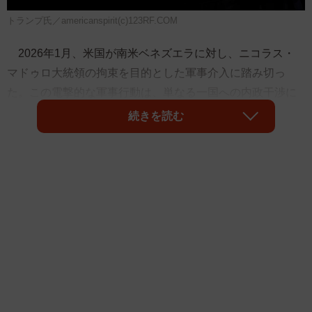
トランプ氏／americanspirit(c)123RF.COM
2026年1月、米国が南米ベネズエラに対し、ニコラス・
マドゥロ大統領の拘束を目的とした軍事介入に踏み切っ
た。この電撃的な軍事行動は、単なる一国への内政干渉に
とどまらず、第2次トランプ政権が重視する「西半球におけ
続きを読む
る圧倒的な主導権」の奪還を象徴する出来事であった。