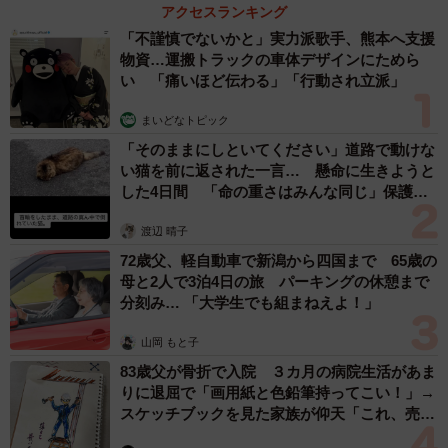
アクセスランキング
「不謹慎でないかと」実力派歌手、熊本へ支援
物資…運搬トラックの車体デザインにためら
い 「痛いほど伝わる」「行動され立派」
まいどなトピック
「そのままにしといてください」道路で動けな
い猫を前に返された一言… 懸命に生きようと
した4日間 「命の重さはみんな同じ」保護団
体代表の訴え
渡辺 晴子
72歳父、軽自動車で新潟から四国まで 65歳の
母と2人で3泊4日の旅 パーキングの休憩まで
分刻み… 「大学生でも組まねえよ！」
山岡 もと子
83歳父が骨折で入院 ３カ月の病院生活があま
りに退屈で「画用紙と色鉛筆持ってこい！」→
スケッチブックを見た家族が仰天「これ、売れ
ますよ…」