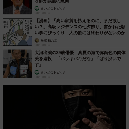
才師が譲渡の意向
まいどなトピック
2026.08.06
【漫画】「高い家賃を払えるのに、まだ欲し
い？」高級レジデンスの七夕飾り、書かれた願
い事にびっくり 人の欲には終わりがないのか
松波 穂乃圭
2026.08.06
大河出演の39歳俳優 真夏の海で赤銅色の肉体
美を連投 「バッキバキだな」「ばり渋いで
す」
まいどなトピック
2026.08.06