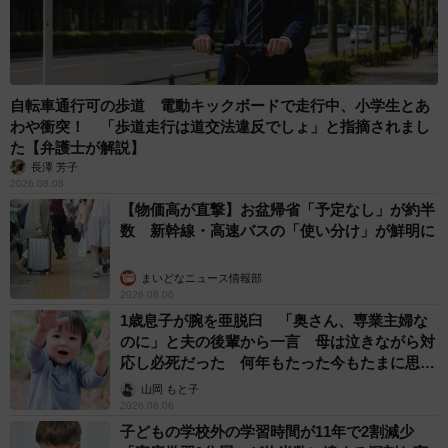
自転車通行可の歩道 電動キックボードで走行中、小学生とあ
わや衝突！ 「歩道走行は道交法違反でしょ」と指摘されまし
た【弁護士が解説】
長澤 芳子
2026.08.06
【物価高が直撃】お盆帰省「予定なし」が約半
数 新幹線・高速バスの「使い分け」が鮮明に
まいどなニュース情報部
2026.08.06
1歳息子が腕を亜脱臼 「奥さん、専業主婦な
のに」と夫の後輩から一言 母は泣きながら対
応し必死だった 何年もたった今もたまに思い
出し…
山岡 もと子
2026.08.06
子どもの学校外の学習時間が11年で2割減少