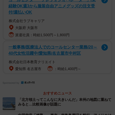
いう見方は、米国民の世論を味方につける強力な武器とな
経験OK週3から服装自由アニメグッズの注文受
った。すでに米国内で起訴されていたマドゥロ氏の身柄拘
付/週払いOK
束は、国際法上の主権侵害という批判を「法の執行」とい
株式会社ラブキャリア
う論理で塗り替える狙いがあった。これは1989年のパナマ
大阪府 大阪市
侵攻において、麻薬密輸容疑でノリエガ将軍を拘束した際
派遣社員：時給1,500円～1,800円
の手法を今になって蘇らせた形といえる。
一般事務/医療法人でのコールセンター業務/20～
第二に、世界最大の石油埋蔵量を巡る経済的利害が挙げ
40代女性活躍中/愛知県/名古屋市中村区
られる。ベネズエラは地質学的には比類なき資源大国であ
株式会社日本教育クリエイト
りながら、長年の放漫経営と経済制裁によって、その石油
愛知県 名古屋市
：時給1,400円～
インフラは崩壊の危機に瀕していた。トランプ政権は、低
迷するベネズエラの産油能力を米国の資本と技術によって
Sponsored by
再建し、世界のエネルギー市場における米国の影響力を盤
おすすめニュース
石にすることを意図したのである。かつてマドゥロ政権に
「北方領土ってこんなに大きいんだ」本州の地図に重ねて
よって没収された米企業の資産回収や、米石油大手による
みると…比較画像が話題に
インフラ運営の再開は、米国にとって資源の奪還であると