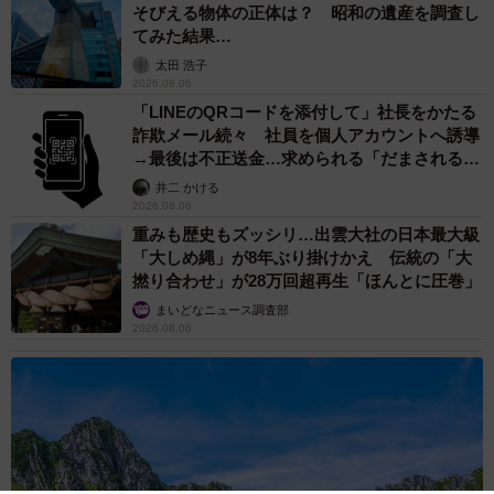
そびえる物体の正体は？ 昭和の遺産を調査し
てみた結果…
太田 浩子
2026.08.06
「LINEのQRコードを添付して」社長をかたる
詐欺メール続々 社員を個人アカウントへ誘導
→最後は不正送金…求められる「だまされる前
提」の対策
井二 かける
2026.08.06
重みも歴史もズッシリ…出雲大社の日本最大級
「大しめ縄」が8年ぶり掛けかえ 伝統の「大
撚り合わせ」が28万回超再生「ほんとに圧巻」
まいどなニュース調査部
2026.08.06