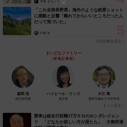
中将 タカノリ
「これ全部長野県」海外のような絶景ショット
に感動と反響「離れてからいいところだったん
だって気づいた」
行橋 友
６位以降を見る
まいどなファミリー
（新着記事順）
森岡 浩
ハイヒール・リンゴ
大江 篤
姓氏研究家
漫才師
園田学園女子大学学長
もっと見る
愛車は総走行距離17万キロのホンダレジェン
ド 「どなたか欲しい方が居たら」 大御所漫