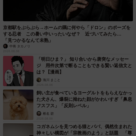
京都駅をぶらぶら→ホームの隅に何やら「ドロン」のポーズを
する忍者 この暑い中いったいなぜ？ 近づいてみたら…
「見つかるなんて未熟」
中将 タカノリ
2026.08.06
「明日ひま？」 知り合いから唐突なメッセー
ジ 用件次第で断ることもできる賢い返信文と
は？【漫画】
海川 まこと
2026.08.06
飼い主が食べているヨーグルトをもらえなかっ
た犬さん、爆裂に拗ねた顔がかわいすぎ「鼻息
フスフス」「反則レベル」
椎名 碧
2026.08.06
コガネムシを見つめる猫とパパ、偶然生まれた
神々しい構図が「宗教画のよう」と話題 「尊