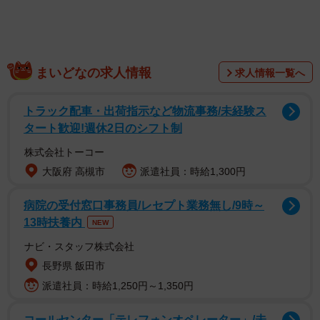
なぜ、このタイミングでトランプ政権は直接的な武力行
使を選択したのか。その背景には、麻薬対策、エネルギー
まいどなの求人情報
求人情報一覧へ
戦略、そして地政学という三つの複雑な要因が重層的に絡
み合っている。
トラック配車・出荷指示など物流事務/未経験ス
タート歓迎!週休2日のシフト制
フェンタニル危機を強調し世論を味方に
株式会社トーコー
第一の決定的な要因は、マドゥロ政権を「麻薬テロ組
大阪府 高槻市
派遣社員：時給1,300円
織」と断定した安全保障上の大義名分である。米国政府は
病院の受付窓口事務員/レセプト業務無し/9時～
長年、ベネズエラ高官が国際的な麻薬密輸に関与している
13時扶養内
NEW
と糾弾してきたが、今回の介入では特に「フェンタニル危
ナビ・スタッフ株式会社
機」が正当化の根拠として強調された。
長野県 飯田市
派遣社員：時給1,250円～1,350円
米国内で年間数万人もの死者を出している合成麻薬フェ
ンタニルの密輸ルートにベネズエラが深く関与していると
コールセンター「テレフォンオペレーター」/未