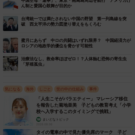
中国空母「遼寧」、東京・南鳥島周辺を航行 アメリカけ
同時に、自国の経済的権益を最優先する実利的な選択であ
ん制と愛国心鼓舞が目的か
った。
台湾統一では満たされない中国の野望 第一列島線を突
破 西太平洋の勢力図塗り替えをもくろむ
「モンロー主義」の復活が根底に
そして、これらの根底に流れているのが、1823年に提唱
蜜月にあらず 中ロの共闘はいずれ限界？ 中国経済力が
された「モンロー主義」の復活である。米国は自国の「裏
ロシアの地政学的優位を脅かす可能性
庭」とも称されるラテンアメリカにおいて、ロシア、中
治療法なし、救命率ほぼゼロ！？人体蝕む恐怖の寄生虫
国、イラン、キューバといった対抗勢力がベネズエラを足
「芽殖孤虫」
がかりに浸食してくる事態を、自国の安全保障に対する直
接的な脅威とみなした。独裁体制を打倒し、親米的な政権
への移行を強行することは、形骸化した民主主義の回復を
気になる
海外
しごと
世の中の仕組み
事件
謳いつつも、本質的には冷戦期を彷彿とさせる勢力圏の再
「人生こそがバラエティー」 マレーシア移住
編を意味している。
を報告した菊地亜美 子どもの教育考え「小学
校へ入学するこのタイミングで挑戦」
まいどなトピック
今回の軍事介入は、対話や経済制裁という段階的な外交
2026.08.06
手段が限界に達したことを示し、米国が自国の利益を阻む
タイの電車の中で見た優先席のマーク 子ど