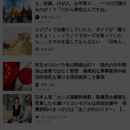
「厄介事」を軍事力という直接的な手段で破壊したことを
も、妊娠、けが人、お年寄り… 一つだけ謎の
ものが！？「だから黄色なんですね」
知らしめた。今回の軍事介入は、国際秩序の再構築を狙う
中将 タカノリ
大国による、極めて強硬で現実的な意思表示だったと言え
2026.08.06
よう。
エジプトで自撮りしていたら、ガイドが「撮り
ますよ！」→ノリノリでポーズを取っていた
ら……スマホを返してもらえない 「日本人は
カモ代表かも」「私は6時間で3万円払った」
宮前 晶子
2026.08.06
対立ゼロのバラ色の関係は幻？ 現代の日中関
係は改善ではなく管理 偶発的な軍事衝突や経
済的混乱を避ける現状維持こそ重視
和田 大樹
2026.08.04
日本人初「カンヌ国際映画祭」最優秀女優賞を
受賞した41歳パリコレモデルは現在妊娠中 俳
優挑戦のきっかけは「あこがれのスター」【徹
子の部屋】
まいどなニュース
2026.08.03