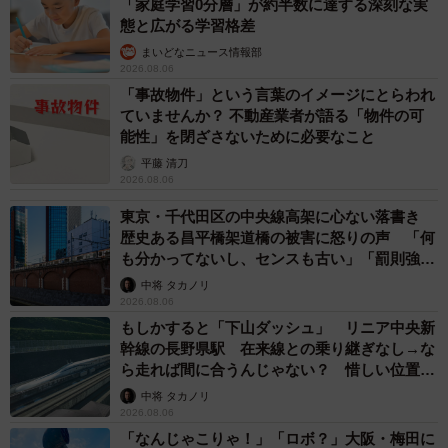
「家庭学習0分層」が約半数に達する深刻な実
態と広がる学習格差
まいどなニュース情報部
2026.08.06
「事故物件」という言葉のイメージにとらわれ
ていませんか？ 不動産業者が語る「物件の可
能性」を閉ざさないために必要なこと
平藤 清刀
2026.08.06
東京・千代田区の中央線高架に心ない落書き
歴史ある昌平橋架道橋の被害に怒りの声 「何
も分かってないし、センスも古い」「罰則強化
して」
中将 タカノリ
2026.08.06
もしかすると「下山ダッシュ」 リニア中央新
幹線の長野県駅 在来線との乗り継ぎなし→な
ら走れば間に合うんじゃない？ 惜しい位置関
係が反響
中将 タカノリ
2026.08.06
「なんじゃこりゃ！」「ロボ？」大阪・梅田に