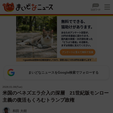
まいどなニュースをGoogle検索でフォローする
2026.01.06(Tue)
米国のベネズエラ介入の深層 21世紀版モンロー
主義の復活もくろむトランプ政権
和田 大樹