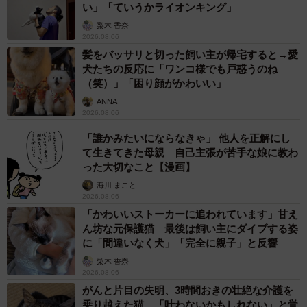
い」「ていうかライオンキング」
梨木 香奈
2026.08.06
髪をバッサリと切った飼い主が帰宅すると→愛
犬たちの反応に「ワンコ様でも戸惑うのね
（笑）」「困り顔がかわいい」
ANNA
2026.08.06
「誰かみたいにならなきゃ」 他人を正解にし
て生きてきた母親 自己主張が苦手な娘に教わ
った大切なこと【漫画】
海川 まこと
2026.08.06
「かわいいストーカーに追われています」甘え
ん坊な元保護猫 最後は飼い主にダイブする姿
に「間違いなく犬」「完全に親子」と反響
梨木 香奈
2026.08.06
がんと片目の失明、3時間おきの壮絶な介護を
乗り越えた猫 「叶わないかもしれない」と覚