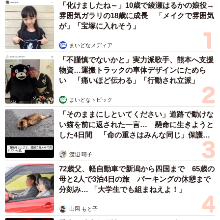
「化けましたね～」10歳で綾瀬はるかの娘役→
雰囲気ガラリの18歳に成長 「メイクで雰囲気
が」「宝塚に入れそう」
まいどなメディア
「不謹慎でないかと」実力派歌手、熊本へ支援
物資…運搬トラックの車体デザインにためら
い 「痛いほど伝わる」「行動され立派」
まいどなトピック
「そのままにしといてください」道路で動けな
い猫を前に返された一言… 懸命に生きようと
した4日間 「命の重さはみんな同じ」保護団
体代表の訴え
渡辺 晴子
72歳父、軽自動車で新潟から四国まで 65歳の
母と2人で3泊4日の旅 パーキングの休憩まで
分刻み… 「大学生でも組まねえよ！」
山岡 もと子