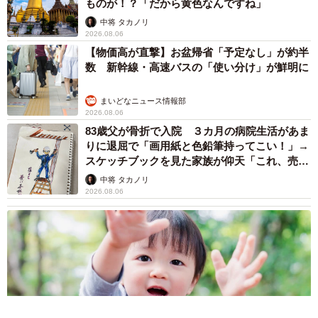
ものが！？「だから黄色なんですね」
中将 タカノリ
2026.08.06
【物価高が直撃】お盆帰省「予定なし」が約半
数 新幹線・高速バスの「使い分け」が鮮明に
8/18
3歳を迎えたあんこちゃん。へそ天で抱っこ（画像提供：しじみとんさ
まいどなニュース情報部
ん）
2026.08.06
83歳父が骨折で入院 ３カ月の病院生活があま
そんなあんこちゃんの愛らしさに心をひかれる人が少なく
りに退屈で「画用紙と色鉛筆持ってこい！」→
スケッチブックを見た家族が仰天「これ、売れ
ない様子。SNSでは、一番反響をもらう存在だそうです。
ますよ…」
中将 タカノリ
2026.08.06
もう猫は迎えないと決めていた飼い主さんの心を動かし
た、あんこちゃん。その出会いは、タイミングや条件な
ど、さまざまなものが重なって訪れたように見えます。あ
んこちゃんとの出会いにご縁を感じると同時に、飼い主さ
んには、こんな思いがあるといいます。