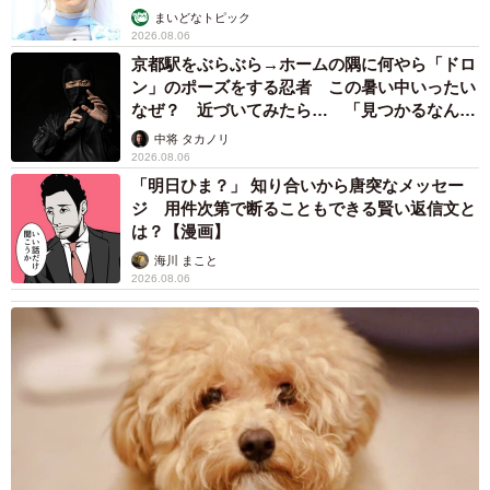
「話しかけたときに鳴いて返す声の量や、夜、一緒に布団
まいどなトピック
2026.08.06
で眠る組み合わせ、食事中に膝の上に乗る相手も、猫によ
京都駅をぶらぶら→ホームの隅に何やら「ドロ
って違いますね」
ン」のポーズをする忍者 この暑い中いったい
なぜ？ 近づいてみたら… 「見つかるなんて
SNSで多くの人を魅了するあんこちゃん
未熟」
中将 タカノリ
2026.08.06
「明日ひま？」 知り合いから唐突なメッセー
ジ 用件次第で断ることもできる賢い返信文と
は？【漫画】
海川 まこと
2026.08.06