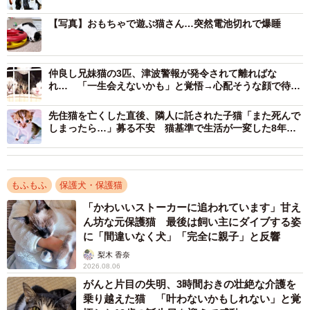
【写真】おもちゃで遊ぶ猫さん…突然電池切れで爆睡
仲良し兄妹猫の3匹、津波警報が発令されて離ればな
れ… 「一生会えないかも」と覚悟→心配そうな顔で待っ
ててくれた
先住猫を亡くした直後、隣人に託された子猫「また死んで
しまったら…」募る不安 猫基準で生活が一変した8年の
愛情の絆
もふもふ
保護犬・保護猫
3/18
「かわいいストーカーに追われています」甘え
保護当時、生後推定6カ月。ケージの中で舌をペロっと出すあんこちゃん
ん坊な元保護猫 最後は飼い主にダイブする姿
（画像提供：しじみとんさん）
に「間違いなく犬」「完全に親子」と反響
梨木 香奈
どうやら女の子だとわかったその子こそ、あんこちゃんで
2026.08.06
した。当時、生後推定6カ月ほど。飼い主さんは、自然とそ
がんと片目の失明、3時間おきの壮絶な介護を
の姿を目で追うようになり、ある思いがこみ上げてきまし
乗り越えた猫 「叶わないかもしれない」と覚