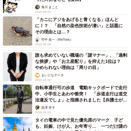
海川 まこと
2026.08.06
「小熊っぽかったまん丸フォルムから、貫禄のあるむっち
「カニにアジをあげると青くなる」ほんと
りボディに――兄猫のしじみよりも大きく、たくましくな
に！？ 「自然の染色技術が凄い」と話題に
りました」
その理由とは…？
竹中 友一（RinToris）
2026.08.06
誰も求めていない職場の「謎マナー」、「過剰
な挨拶」や「お土産配り」を抑えた1位は？
やめられない理由は「周りの目」
まいどなデータ
2026.08.06
自転車通行可の歩道 電動キックボードで走行
中、小学生とあわや衝突！ 「歩道走行は道交
法違反でしょ」と指摘されました【弁護士が解
説】
長澤 芳子
2026.08.06
タイの電車の中で見た優先席のマーク 子ど
も、妊娠、けが人、お年寄り… 一つだけ謎の