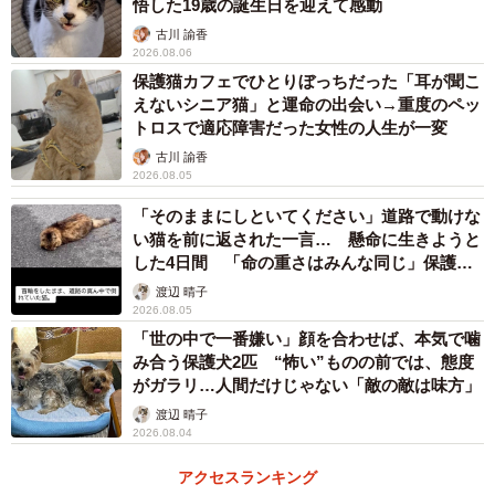
悟した19歳の誕生日を迎えて感動
た。
古川 諭香
2026.08.06
「このままでは、すぐ妊娠、出産することになるに違いな
保護猫カフェでひとりぼっちだった「耳が聞こ
いと思いました。そこで、意を決して保護することを決め
えないシニア猫」と運命の出会い→重度のペッ
トロスで適応障害だった女性の人生が一変
たんです」
古川 諭香
2026.08.05
野良猫として外で暮らすことは、常に危険と隣り合わせ。
「そのままにしといてください」道路で動けな
これ以上、過酷な境遇のなかで暮らす子を増やしてはいけ
い猫を前に返された一言… 懸命に生きようと
ない――飼い主さんは自分にできることを考え、行動に出
した4日間 「命の重さはみんな同じ」保護団
ました。保護するための準備を整え、慎重に距離を縮め、
体代表の訴え
渡辺 晴子
あんこちゃんを無事に保護することができたのです。
2026.08.05
「世の中で一番嫌い」顔を合わせば、本気で噛
み合う保護犬2匹 “怖い”ものの前では、態度
大胆不敵なあんこちゃん 外生活の処世術を披
がガラリ…人間だけじゃない「敵の敵は味方」
露！？
渡辺 晴子
2026.08.04
アクセスランキング