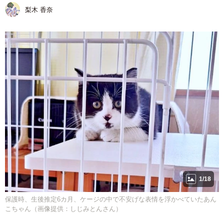
梨木 香奈
1/18
保護時、生後推定6カ月、ケージの中で不安げな表情を浮かべていたあん
こちゃん（画像提供：しじみとんさん）