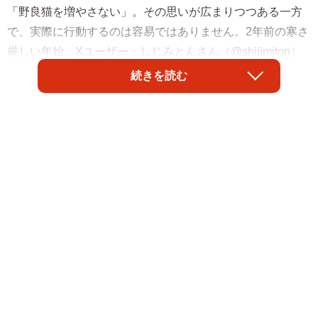
「野良猫を増やさない」。その思いが広まりつつある一方
で、実際に行動するのは容易ではありません。2年前の寒さ
厳しい年始、Xユーザー・しじみとんさん（@shijimiton）
は、生後6カ月ほどのハチワレの女の子「あんこ」ちゃんと
続きを読む
出会い、「このままではいけない」という思いがこみ上げ
ました。