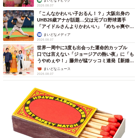
まいどなトピック
2026.08.07
「こんなかわいい子おるん！？」大阪出身の
UHB26歳アナが話題…父は元プロ野球選手
「アイドルさんよりかわいい」「めちゃ爽や
か」
まいどなメディア
2026.08.07
世界一周中に3度も出会った運命的カップル
口では言えない「ジョージアの熱い夜」に「も
うやめぇや！」藤井が猛ツッコミ連発【新婚さ
ん】
まいどなニュース
2026.08.07
5/18
保護まもない頃、お手てが大きかったあんこちゃん（画像提供：しじみ
とんさん）
あんこちゃんは、家での暮らしに慣れていくなかで、先住