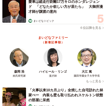
愛車は総走行距離17万キロのホンダレジェン
ド 「どなたか欲しい方が居たら」 大御所漫
才師が譲渡の意向
4/18
まいどなトピック
保護時、生後推定6カ月だったあんこちゃん（画像提供：しじみとんさ
ん）
６位以降を見る
こうして、飼い主さん家族は予想外ではあったものの、あ
まいどなファミリー
（新着記事順）
んこちゃんを家族に迎え入れました。保護猫との暮らしを
軌道にのせる流れは、すでに先住のみとんちゃんとの日々
で経験済み。あんこちゃんもスムーズに家に慣れてくれる
と思っていました。ところが、実際はそう簡単ではなかっ
たといいます。
森岡 浩
ハイヒール・リンゴ
大江 篤
姓氏研究家
漫才師
園田学園女子大学学長
もっと見る
「我先におもちゃで遊び、しじみやみとんに近寄ってシャ
ーと威嚇されてもへっちゃら。2匹が残したご飯をきれいに
「火事以来10カ月ぶり」全焼した自宅訪れた林
家ぺー 内装も壁も取り払われスケルトン状態
食べ尽くす、たくましい子です。厳しい外の世界で半年も
の部屋に呆然
生き抜くなかで育まれた強さなんだろうと思いましたね」