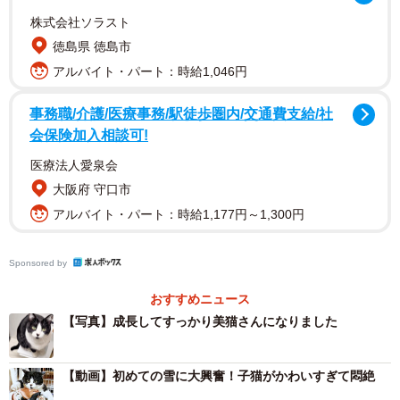
株式会社ソラスト
当時、飼い主さんの家には、先住の元保護猫「しじみ」ち
徳島県 徳島市
ゃんと「みとん」ちゃんが暮らしていました。家族のなか
アルバイト・パート：時給1,046円
には「猫を保護するのはこの子で終わり」という暗黙の了
解があったといいます。ところが、2023年1月、思いがけ
事務職/介護/医療事務/駅徒歩圏内/交通費支給/社
ない出会いが―。
会保険加入相談可!
医療法人愛泉会
「近所で、足どりのおぼつかない猫を見かけるようになり
大阪府 守口市
ました。ご飯を食べている地域猫のそばに近寄って怒られ
アルバイト・パート：時給1,177円～1,300円
たり、ボス猫に追いかけられたりしていて、気になったん
です」
Sponsored by
おすすめニュース
【写真】成長してすっかり美猫さんになりました
【動画】初めての雪に大興奮！子猫がかわいすぎて悶絶