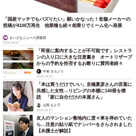
猫とは程よい距離感で過ごすようになりました。
「3匹は、同居しているだけという感じですね。くっついて
「国産マッチでもバズりたい」願いかなった！老舗メーカーの
寝ることもないですし、毛づくろいし合うこともありませ
投稿が4100万再生 他業種も続々相乗りでミーム化へ発展
ん。血のつながったきょうだいだと、また違うのでしょう
まいどなニュース調査部
か」
2026.08.07
「即座に案内することが不可能です」レストラ
ンの入り口に大きな注意書き オートリザーブ
からの予約を拒否するお断りに賛同者続々
中将 タカノリ
2026.08.07
「本は買うだけでいい」京極夏彦さんの言葉に
共感した女性→リビングの本棚に140冊を積
読 「家に自分だけの本屋さん」
山岡 もと子
2026.08.07
友人のマンション敷地内に度々車を停めていた
ら…注意の貼り紙でナンバーをさらされました
【弁護士が解説】