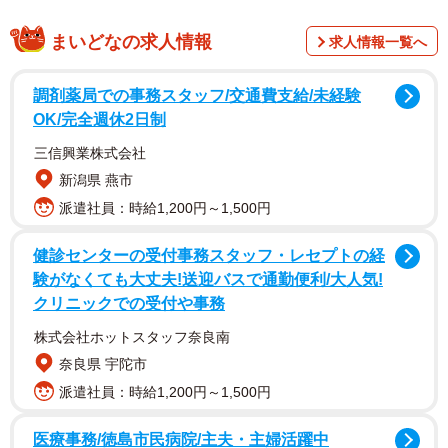
「妊娠してしまう…」 子猫の保護を決意
まいどなの求人情報
求人情報一覧へ
調剤薬局での事務スタッフ/交通費支給/未経験
OK/完全週休2日制
三信興業株式会社
新潟県 燕市
派遣社員：時給1,200円～1,500円
健診センターの受付事務スタッフ・レセプトの経
験がなくても大丈夫!送迎バスで通勤便利/大人気!
クリニックでの受付や事務
株式会社ホットスタッフ奈良南
奈良県 宇陀市
2/18
派遣社員：時給1,200円～1,500円
「このままでは妊娠してしまう」 保護のため距離を縮めていたころ。ご
飯を食べるあんこちゃん（画像提供：しじみとんさん）
医療事務/徳島市民病院/主夫・主婦活躍中