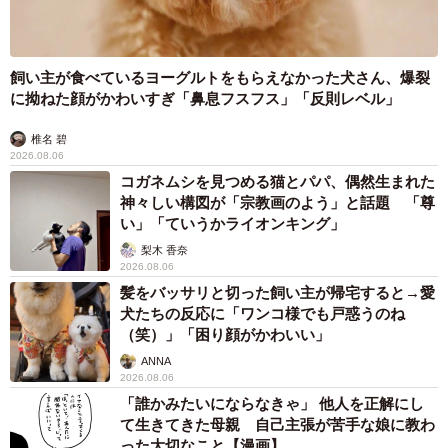
飼い主が食べているヨーグルトをもらえなかった犬さん、爆裂
に拗ねた顔がかわいすぎ「鼻息フスフス」「反則レベル」
椎名 碧
2026.08.06
コガネムシを見つめる猫とパパ、偶然生まれた
神々しい構図が「宗教画のよう」と話題 「尊
い」「ていうかライオンキング」
梨木 香奈
7/18
2026.08.06
髪をバッサリと切った飼い主が帰宅すると→愛
3歳になったあんこちゃん。美しいレディへと成長しました（画像提供：
犬たちの反応に「ワンコ様でも戸惑うのね
しじみとんさん）
（笑）」「困り顔がかわいい」
あんこちゃんは、現在3歳を迎えました。保護時は、あどけ
ANNA
2026.08.06
ない顔つきにまん丸なフォルムでしたが、今では威厳を感
「誰かみたいにならなきゃ」 他人を正解にし
じる見た目に。そこには、見た目にも明らかに幸せな日々
て生きてきた母親 自己主張が苦手な娘に教わ
った大切なこと【漫画】
を送っていることが見て取れます。