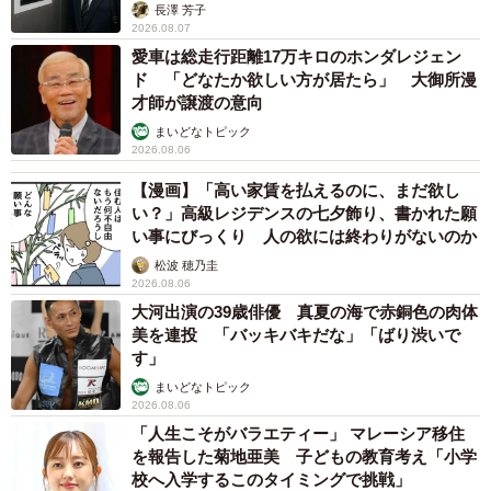
長澤 芳子
2026.08.07
愛車は総走行距離17万キロのホンダレジェン
ド 「どなたか欲しい方が居たら」 大御所漫
才師が譲渡の意向
まいどなトピック
2026.08.06
【漫画】「高い家賃を払えるのに、まだ欲し
い？」高級レジデンスの七夕飾り、書かれた願
い事にびっくり 人の欲には終わりがないのか
松波 穂乃圭
2026.08.06
6/18
大河出演の39歳俳優 真夏の海で赤銅色の肉体
美を連投 「バッキバキだな」「ばり渋いで
ケージのハンモックでくつろぐあんこちゃん。上には先住のしじみく
す」
ん、下にはみとんちゃん（画像提供：しじみとんさん）
まいどなトピック
2026.08.06
また、人間に対しては、猫それぞれに相性があるように感
「人生こそがバラエティー」 マレーシア移住
じられると、飼い主さんは語ります。
を報告した菊地亜美 子どもの教育考え「小学
校へ入学するこのタイミングで挑戦」