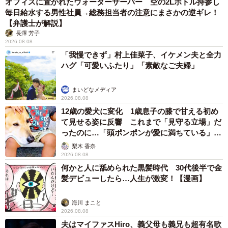
オフィスに置かれたウォーターサーバー 空の2Lボトル持参し
ます。幸い、津波の被害は免れ、真夜中になって帰宅した
毎日給水する男性社員→総務担当者の注意にまさかの逆ギレ！
とき——
【弁護士が解説】
長澤 芳子
「トラとクロが、心配そうな顔で待っていてくれたんで
2026.08.08
「我慢できず」村上佳菜子、イケメン夫と全力
す。その姿を見たとき、涙があふれて止まりませんでし
ハグ「可愛いふたり」「素敵なご夫婦」
た」
まいどなメディア
この出来事を通して、改めて思ったことがあるといいま
2026.08.08
12歳の愛犬に変化 1歳息子の膝で甘える初め
す。
て見せる姿に反響 これまで「見守る立場」だ
ったのに…「頭ポンポンが愛に満ちている」
「いざというとき、どうやって全員を確実に連れて逃げる
「尊…」
梨木 香奈
のか。普段からちゃんと準備しておくべきだと痛感しまし
2026.08.08
た。大きな教訓です」
何かと人に舐められた黒髪時代 30代後半で金
髪デビューしたら…人生が激変！【漫画】
ビビりな岩魚、策略家、シルクの毛——3兄妹の
海川 まこと
魅力全開
2026.08.08
夫はマイファスHiro、義父母も義兄も超有名歌