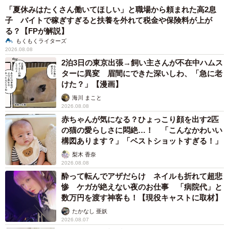
めらかな毛並みをもつ美猫で、そっと寄り添いながら眠る
「夏休みはたくさん働いてほしい」と職場から頼まれた高2息
姿には、見ているだけで心が癒やされるそうです。
子 バイトで稼ぎすぎると扶養を外れて税金や保険料が上が
る？【FPが解説】
もくもくライターズ
「この子たちを迎える前は、動物、ペットと暮らすという
2026.08.08
感覚だったように思います。でも、一緒に暮らすうちに、
2泊3日の東京出張→飼い主さんが不在中ハムス
ターに異変 眉間にできた深いしわ、「急に老
その認識は大きく変わりました。今では、人と変わらない
けた？」【漫画】
家族の一員として接するように。それぞれ性格が異なりま
海川 まこと
すし、この子たちも自分を人間だと思っているのではない
2026.08.08
かと感じることが多々あります」
赤ちゃんが気になる？ひょっこり顔を出す2匹
の猫の愛らしさに悶絶…！ 「こんなかわいい
構図あります？」「ベストショットすぎる！」
シロくん、トラちゃん、クロちゃんとの暮らしは、笑いが
梨木 香奈
絶えず、家庭に明るさをもたらしています。「本当に飽き
2026.08.08
ませんね」と飼い主さんは語ってくれました。
酔って転んでアザだらけ ネイルも折れて超悲
惨 ケガが絶えない夜のお仕事 「病院代」と
数万円を渡す神客も！【現役キャストに取材】
「新築のようにきれいだった家は、今ではすっかり様変わ
たかなし 亜妖
りしました。子どもと『しかたないよね』と笑っていま
2026.08.07
す。この子たちと暮らす毎日が家族にとってかけがえのな