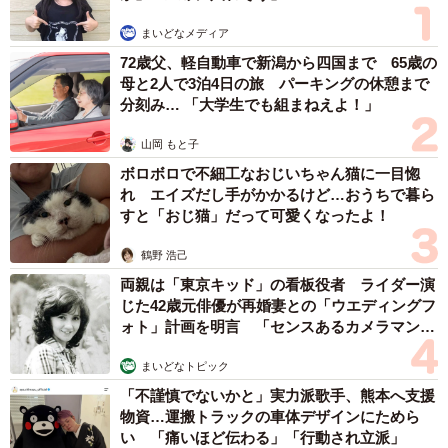
ケージの中からきょとん顔（左から）シロくん、トラちゃん、シクロち
まいどなメディア
ゃんちゃん（画像提供：またまた一匹増えて五猫（ｺﾞﾆｬﾝ）のぱぱになり
72歳父、軽自動車で新潟から四国まで 65歳の
ました。さん）
母と2人で3泊4日の旅 パーキングの休憩まで
分刻み… 「大学生でも組まねえよ！」
シロくん、トラちゃん、クロちゃんを迎えた当初は、ケー
ジの奥で身をひそめ、家族の姿が見えるとすぐに隠れてし
山岡 もと子
まうほど警戒していました。ある日、掃除中に目を離した
ボロボロで不細工なおじいちゃん猫に一目惚
れ エイズだし手がかかるけど…おうちで暮ら
すきに脱走。長女の部屋に逃げ込んで籠城し、布団のそば
すと「おじ猫」だって可愛くなったよ！
で粗相をしたこともあったといいます。
鶴野 浩己
「少しずつ警戒心を解いていったものの、2カ月経っても触
両親は「東京キッド」の看板役者 ライダー演
じた42歳元俳優が再婚妻との「ウエディングフ
らせてくれず…。それでも、ケージの扉を開けておくと、
ォト」計画を明言 「センスあるカメラマン求
夜中にそっと外に出て遊ぶようになりました。そして、つ
む」
いに私たちのそばで警戒しながらもくつろぐ姿を見せてく
まいどなトピック
れるようになったのです」
「不謹慎でないかと」実力派歌手、熊本へ支援
物資…運搬トラックの車体デザインにためら
い 「痛いほど伝わる」「行動され立派」
「その後、3匹はすっかり甘えん坊になり、私たちと一緒に