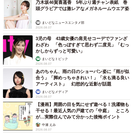
乃木坂46賀喜遥香 5年ぶり週チャン表紙 巻
い幸せ。この子たちとの不思議な出会いに感謝していま
頭グラビアでは激レアなメガネルームウエア姿
す」
まいどなニュースエンタメ部
2026.08.07
3児の母 43歳女優の肩見せコーデでファンざ
わざわ 「色っぽすぎて思わず二度見」「むっ
かしからずっと可愛い」
まいどなトピック
2026.08.07
あのちゃん、雨の日のショーパン姿に「雨が似
合う」「脚めっちゃきれい！」「水も滴る良い
アーティスト」 幻想的な近影が話題
まいどなメディア
2026.08.07
【漫画】周囲の目を気にせず遊べる！洗濯物も
干せる！最近人気の戸建ての「中庭」 ところ
が…実際住んでみて分かった後悔ポイント
中瀬 えみ
2026.08.07