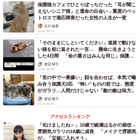
保護猫カフェでひとりぼっちだった「耳が聞こ
び名は、ひと月経って、すっかり馴染んだのでそのまま正
えないシニア猫」と運命の出会い→重度のペッ
式な名前になりました。
トロスで適応障害だった女性の人生が一変
古川 諭香
2026.08.05
触れられなかった日々
「そのままにしといてください」道路で動けな
い猫を前に返された一言… 懸命に生きようと
した4日間 「命の重さはみんな同じ」保護団
体代表の訴え
渡辺 晴子
2026.08.05
「世の中で一番嫌い」顔を合わせば、本気で噛
み合う保護犬2匹 “怖い”ものの前では、態度
がガラリ…人間だけじゃない「敵の敵は味方」
渡辺 晴子
2026.08.04
アクセスランキング
「化けましたね～」10歳で綾瀬はるかの娘役→
雰囲気ガラリの18歳に成長 「メイクで雰囲気
3/8
が」「宝塚に入れそう」