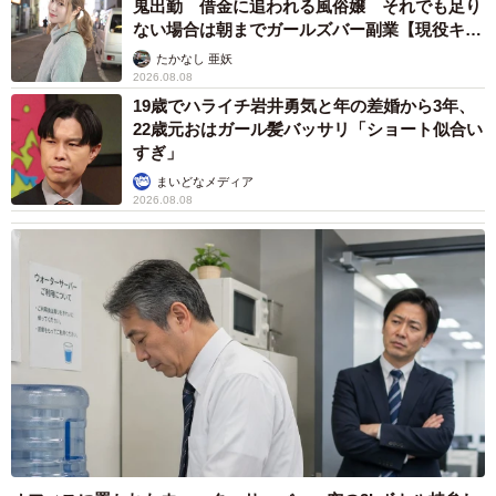
鬼出勤 借金に追われる風俗嬢 それでも足り
しれない」と覚悟を決め、猫たちを連れて安全な場所へ避
ない場合は朝までガールズバー副業【現役キャ
ストに取材】
難することに。
たかなし 亜妖
2026.08.08
19歳でハライチ岩井勇気と年の差婚から3年、
「とにかく急がなきゃ、と。娘と必死に捕まえようとしま
22歳元おはガール髪バッサリ「ショート似合い
したが、トラとクロは怯えて隠れてしまって…。今行かな
すぎ」
いと、もう一生会えないかもしれない——その思いで、泣
まいどなメディア
2026.08.08
きながら探しました」
引っ掻かれて、牙が手に突き刺さるほどの抵抗を受けなが
らも、どうしても連れて行きたかったと語る飼い主さん。
「それでも結局、時間切れでした。どうしても2匹は捕まえ
られなくて。もう待てない、とシロとマロだけ連れて逃げ
ました」
避難先での不安な一夜。娘はずっと泣き続けていたといい