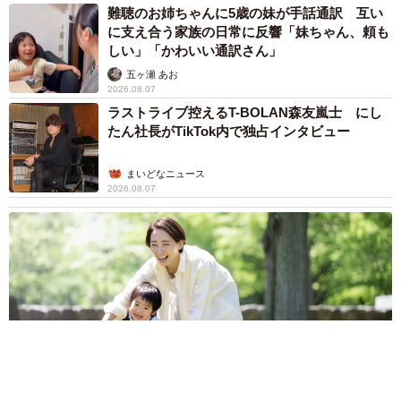
難聴のお姉ちゃんに5歳の妹が手話通訳 互い
に支え合う家族の日常に反響「妹ちゃん、頼も
しい」「かわいい通訳さん」
五ヶ瀬 あお
2026.08.07
ラストライブ控えるT-BOLAN森友嵐士 にし
たん社長がTikTok内で独占インタビュー
まいどなニュース
2026.08.07