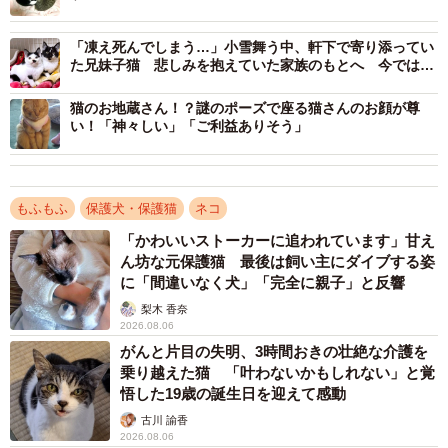
「この子たちには何か特別なものを感じました」
「凍え死んでしまう…」小雪舞う中、軒下で寄り添ってい
保護主さんによれば「今まで多くの猫を世話してきたけ
た兄妹子猫 悲しみを抱えていた家族のもとへ 今では優
しい兄とツンデレ妹の“名コンビ”に
ど、これほど人を警戒する子たちは珍しい」とのこと。き
猫のお地蔵さん！？謎のポーズで座る猫さんのお顔が尊
っと過去に辛い経験をしてきたのだろうと思うと胸が締め
い！「神々しい」「ご利益ありそう」
付けられる思いがしたといいます。そして、家族として迎
えたいと気持ちが決まりました。
もふもふ
保護犬・保護猫
ネコ
日中は家族全員が留守にするため、1匹では寂しさが募って
「かわいいストーカーに追われています」甘え
しまうかもしれないと考え、当初は2匹を引き取る予定でし
ん坊な元保護猫 最後は飼い主にダイブする姿
に「間違いなく犬」「完全に親子」と反響
た。しかし、母猫にぴったりくっついて離れなかった1匹は
梨木 香奈
そのまま残ることに。それ以外の3匹のうち、どの子を迎え
2026.08.06
るか選びきれずーー
がんと片目の失明、3時間おきの壮絶な介護を
乗り越えた猫 「叶わないかもしれない」と覚
「それならもう、3匹全員をうちに！」
悟した19歳の誕生日を迎えて感動
古川 諭香
2026.08.06
見た目から仮でつけた「シロ」「クロ」「トラ」という呼