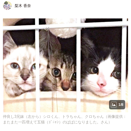
梨木 香奈
1/8
仲良し3兄妹（左から）シロくん、トラちゃん、クロちゃん（画像提供：
またまた一匹増えて五猫（ｺﾞﾆｬﾝ）のぱぱになりました。さん）