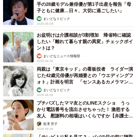
手の28歳モデル兼俳優が第1子出産を報告「母
子ともに健康…日々、大切に過ごしたい」
まいどなトピック
2026.08.08
お盆明けは介護相談が3割増加 帰省時に確認
したい「離れて暮らす親の異変」チェックポイ
ントは？
まいどなニュース情報部
2026.08.08
両親は「東京キッド」の看板役者 ライダー演
じた42歳元俳優が再婚妻との「ウエディングフ
ォト」計画を明言 「センスあるカメラマン求
む」
4/8
まいどなトピック
2026.08.08
スーツケースの中にイン！（左から）シロくん、クロちゃん、トラちゃ
プチバズしたママ友とのLINEスクショ うっ
ん（画像提供：またまた一匹増えて五猫（ｺﾞﾆｬﾝ）のぱぱになりました。
かり電話番号を流出させちゃった！ 激怒する
さん）
友人 慰謝料の相場はいくらですか【弁護士が
解説】
長澤 芳子
シロくん、トラちゃん、クロちゃんは、現在7歳半。性格も
2026.08.08
得意技もまったく異なる3兄妹は、それぞれの魅力で家族を
「テレビより私を見て？」パパの目の前に陣取