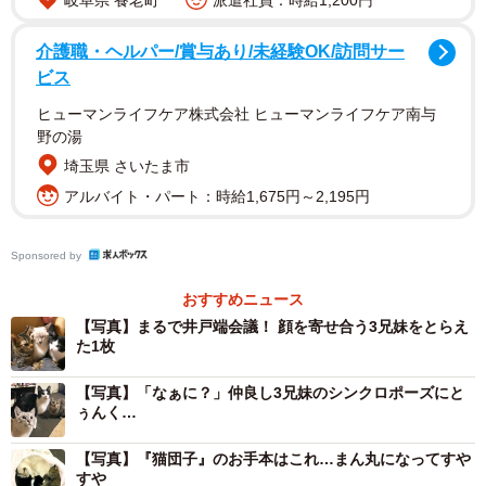
岐阜県 養老町
派遣社員：時給1,200円
介護職・ヘルパー/賞与あり/未経験OK/訪問サー
2/8
ビス
いつも一緒（左から）トラちゃん、クロちゃん、シロくん（画像提供：
ヒューマンライフケア株式会社 ヒューマンライフケア南与
またまた一匹増えて五猫（ｺﾞﾆｬﾝ）のぱぱになりました。さん）
野の湯
埼玉県 さいたま市
2017年9月、猫の保護活動をしている知人から「里親を探
アルバイト・パート：時給1,675円～2,195円
している子猫たちがいる」と聞いたことをきっかけに、飼
い主さん家族は猫を迎える決意を固めました。猫好きの次
Sponsored by
女の強い希望もあり、当日は部活で不在の彼女に代わっ
て、飼い主さんと長女が迎える子猫を選びに行くことに。
おすすめニュース
【写真】まるで井戸端会議！ 顔を寄せ合う3兄妹をとらえ
た1枚
保護主さんの家には、年齢も性格も異なる猫たちが約10
匹。どの子も魅力的で、最初は子猫でも成猫でもいいと思
【写真】「なぁに？」仲良し3兄妹のシンクロポーズにと
ぅんく…
っていたそうです。その中で出会ったのが、保護されたば
かりの母猫と生後3カ月ほどの子猫4匹。
【写真】『猫団子』のお手本はこれ…まん丸になってすや
すや