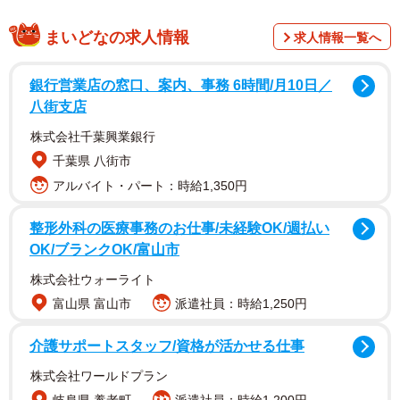
どの子も選べず、気づけば3匹一緒に家族に
まいどなの求人情報
求人情報一覧へ
銀行営業店の窓口、案内、事務 6時間/月10日／
八街支店
株式会社千葉興業銀行
千葉県 八街市
アルバイト・パート：時給1,350円
整形外科の医療事務のお仕事/未経験OK/週払い
OK/ブランクOK/富山市
株式会社ウォーライト
富山県 富山市
派遣社員：時給1,250円
介護サポートスタッフ/資格が活かせる仕事
株式会社ワールドプラン