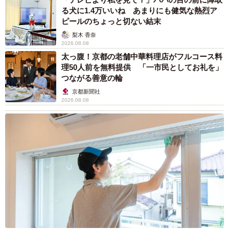
る犬に1.4万いいね あまりにも健気な熱烈ア
メロメロにしています。
ピールのちょっと切ない結末
梨木 香奈
大きな体のシロくんは、まさに“岩魚のようなビビり”。知ら
2026.08.08
ない人が来ると一目散に隠れ、半日出てこないことも。そ
太っ腹！京都の老舗中華料理店がフルコース料
理50人前を無料提供 「一市民としてお礼を」
れでも驚きリアクションは天下一品で、芸人顔負けの愛さ
つながる善意の輪
れキャラです。
京都新聞社
2026.08.08
「毎朝、私の顔に鼻息を吹きかけて起こしにきます
（笑）」
トラちゃんは、食への執着がすごい策略家タイプ。ごはん
をつまみ食いしながら全員分の皿をチェックし、最後に落
ち着いて自分の食事をスタート。人間の食事中もテーブル
のまわりをうろうろ……まったく油断できません。
クロちゃんは、おっとりした甘えん坊。シルクのようなな