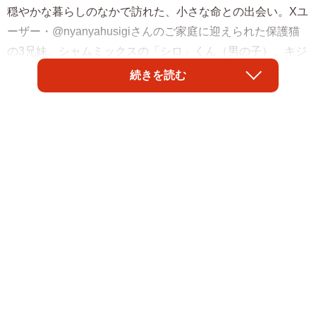
穏やかな暮らしのなかで訪れた、小さな命との出会い。Xユ
ーザー・@nyanyahusigiさんのご家庭に迎えられた保護猫
の3兄妹。シャムミックスの「シロ」くん（男の子）、キジ
トラの「トラ」ちゃん（女の子）、ハチワレの「クロ」ち
続きを読む
ゃん（女の子）は、それぞれの個性をのびのびと発揮しな
がら、家族とともにかけがえのない日々を紡いでいます。