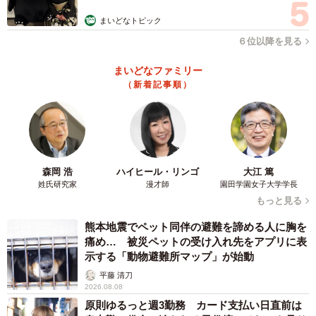
雪深い冬を暖かく過ごしました。保護主さんにそのことを
まいどなトピック
伝えると、わざわざ家まで会いに来てくれたのです。そし
６位以降を見る
て、かつてあれほど人を警戒していた子たちが、人懐こく
まいどなファミリー
成長したことに感激していました。この子たちの母猫と、
（新着記事順）
シロにそっくりな白猫の母子は、親子一緒に別の里親さん
のもとへ引き取られたそうです」
津波警報と避難の夜——命の重みを抱きしめて
森岡 浩
ハイヒール・リンゴ
大江 篤
2024年1月、能登半島地震が発生。海から数百メートルの
姓氏研究家
漫才師
園田学園女子大学学長
場所にある自宅に、3メートルの津波警報が発令された瞬
もっと見る
間、頭の中は真っ白になったといいます。
熊本地震でペット同伴の避難を諦める人に胸を
痛め… 被災ペットの受け入れ先をアプリに表
「現実感がなかったんです。まさか自分がこんな体験をす
示する「動物避難所マップ」が始動
るなんて」
平藤 清刀
2026.08.08
原則ゆるっと週3勤務 カード支払い日直前は
帰省中だった娘とともに、「もうこの家には戻れないかも