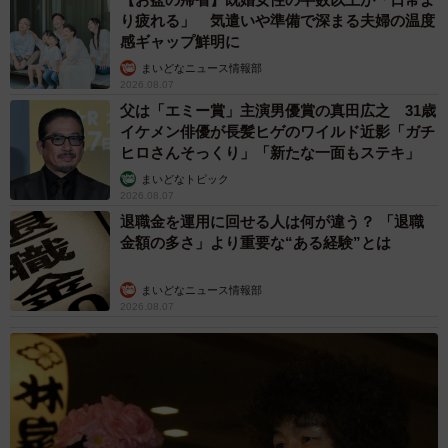
り疲れる」 気遣いや準備で深まる夫婦の温度
感ギャップ鮮明に
まいどなニュース情報部
2026.08.07
父は「エミー賞」主演男優賞の真田広之 31歳
イケメン俳優が長髪ヒゲのワイルド近影「ガチ
ヒロさんそっくり」「新たな一面もステキ」
まいどなトピック
2026.08.07
退職金を運用に回せる人は何が違う？ 「退職
金額の多さ」より重要な“ある経験”とは
まいどなニュース情報部
2026.08.07