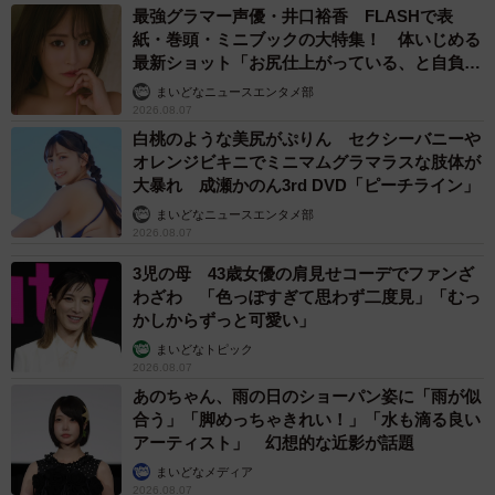
最強グラマー声優・井口裕香 FLASHで表
紙・巻頭・ミニブックの大特集！ 体いじめる
最新ショット「お尻仕上がっている、と自負し
ています」「いくつになっても理想の身体でい
まいどなニュースエンタメ部
たい」
2026.08.07
白桃のような美尻がぷりん セクシーバニーや
オレンジビキニでミニマムグラマラスな肢体が
大暴れ 成瀬かのん3rd DVD「ピーチライン」
まいどなニュースエンタメ部
2026.08.07
3児の母 43歳女優の肩見せコーデでファンざ
わざわ 「色っぽすぎて思わず二度見」「むっ
かしからずっと可愛い」
まいどなトピック
2026.08.07
あのちゃん、雨の日のショーパン姿に「雨が似
合う」「脚めっちゃきれい！」「水も滴る良い
アーティスト」 幻想的な近影が話題
まいどなメディア
2026.08.07