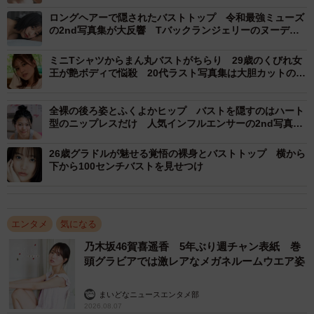
スルードレス…最新写真集は限界ショットの乱れ打ち
ロングヘアーで隠されたバストトップ 令和最強ミューズ
の2nd写真集が大反響 Tバックランジェリーのヌーディ
ーショットで悩殺
ミニTシャツからまん丸バストがちらり 29歳のくびれ女
王が艶ボディで悩殺 20代ラスト写真集は大胆カットの連
続
全裸の後ろ姿とふくよかヒップ バストを隠すのはハート
型のニップレスだけ 人気インフルエンサーの2nd写真集
デジタル版が過激すぎる
26歳グラドルが魅せる覚悟の裸身とバストトップ 横から
下から100センチバストを見せつけ
エンタメ
気になる
乃木坂46賀喜遥香 5年ぶり週チャン表紙 巻
頭グラビアでは激レアなメガネルームウエア姿
まいどなニュースエンタメ部
2026.08.07