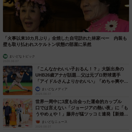
「火事以来10カ月ぶり」全焼した自宅訪れた林家ぺー 内装も
壁も取り払われスケルトン状態の部屋に呆然
まいどなトピック
2026.08.07
「こんなかわいい子おるん！？」大阪出身の
UHB26歳アナが話題…父は元プロ野球選手
「アイドルさんよりかわいい」「めちゃ爽や
か」
まいどなメディア
2026.08.07
世界一周中に3度も出会った運命的カップル
口では言えない「ジョージアの熱い夜」に「も
うやめぇや！」藤井が猛ツッコミ連発【新婚さ
ん】
まいどなニュース
2026.08.07