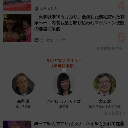
山岡 もと子
「火事以来10カ月ぶり」全焼した自宅訪れた林
家ぺー 内装も壁も取り払われスケルトン状態
の部屋に呆然
まいどなトピック
６位以降を見る
まいどなファミリー
（新着記事順）
森岡 浩
ハイヒール・リンゴ
大江 篤
姓氏研究家
漫才師
園田学園女子大学学長
もっと見る
酔って転んでアザだらけ ネイルも折れて超悲