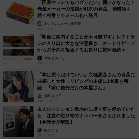
「国産マッチでもバズりたい」願いかなった！
老舗メーカーの投稿が4100万再生 他業種も
続々相乗りでミーム化へ発展
まいどなニュース調査部
2026.08.07
「即座に案内することが不可能です」レストラ
ンの入り口に大きな注意書き オートリザーブ
からの予約を拒否するお断りに賛同者続々
中将 タカノリ
2026.08.07
「本は買うだけでいい」京極夏彦さんの言葉に
共感した女性→リビングの本棚に140冊を積
読 「家に自分だけの本屋さん」
山岡 もと子
2026.08.07
友人のマンション敷地内に度々車を停めていた
ら…注意の貼り紙でナンバーをさらされました
【弁護士が解説】
長澤 芳子
2026.08.07