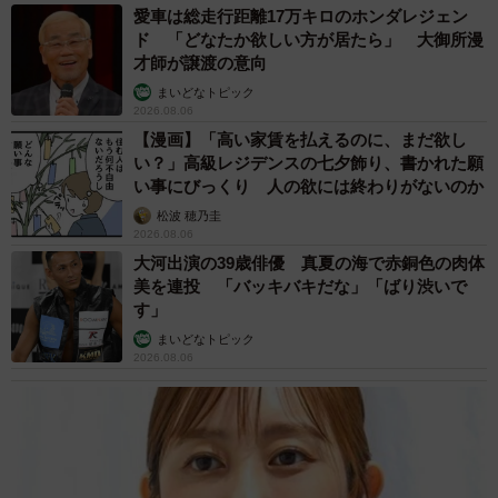
愛車は総走行距離17万キロのホンダレジェン
ド 「どなたか欲しい方が居たら」 大御所漫
才師が譲渡の意向
まいどなトピック
2026.08.06
【漫画】「高い家賃を払えるのに、まだ欲し
い？」高級レジデンスの七夕飾り、書かれた願
い事にびっくり 人の欲には終わりがないのか
松波 穂乃圭
2026.08.06
大河出演の39歳俳優 真夏の海で赤銅色の肉体
美を連投 「バッキバキだな」「ばり渋いで
す」
まいどなトピック
2026.08.06