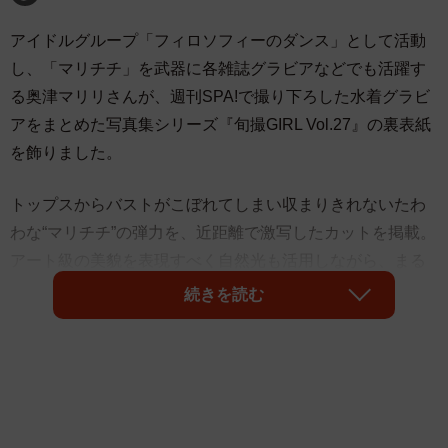
アイドルグループ「フィロソフィーのダンス」として活動
し、「マリチチ」を武器に各雑誌グラビアなどでも活躍す
る奥津マリリさんが、週刊SPA!で撮り下ろした水着グラビ
アをまとめた写真集シリーズ『旬撮GIRL Vol.27』の裏表紙
を飾りました。
トップスからバストがこぼれてしまい収まりきれないたわ
わな“マリチチ”の弾力を、近距離で激写したカットを掲載。
アート級の美貌を表現すべく自然光も活用しながら、まる
で彫刻作品のようなポージングの奥津さんは必見です。
続きを読む
シリーズ第27弾の本作は、6人の旬なグラビアアイドルの撮
り下ろしカットを大ボリュームで掲載。表紙を飾った汐見
まといさんは暗殺者として活動するシスターを演じ、セク
シーな姿を惜しげもなく披露しています。