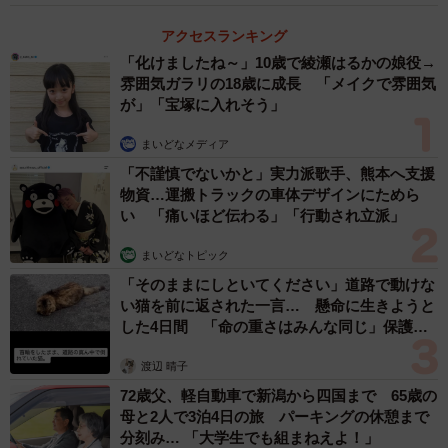
アクセスランキング
「化けましたね～」10歳で綾瀬はるかの娘役→
雰囲気ガラリの18歳に成長 「メイクで雰囲気
が」「宝塚に入れそう」
まいどなメディア
「不謹慎でないかと」実力派歌手、熊本へ支援
物資…運搬トラックの車体デザインにためら
い 「痛いほど伝わる」「行動され立派」
まいどなトピック
「そのままにしといてください」道路で動けな
い猫を前に返された一言… 懸命に生きようと
した4日間 「命の重さはみんな同じ」保護団
体代表の訴え
渡辺 晴子
72歳父、軽自動車で新潟から四国まで 65歳の
母と2人で3泊4日の旅 パーキングの休憩まで
分刻み… 「大学生でも組まねえよ！」