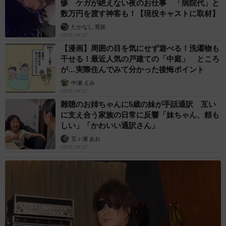
惨 ケガが絶えない夜のお仕事 「病院代」と
数万円を渡す神客も！【現役キャストに取材】
たかなし 亜妖
2026.08.07
【漫画】周囲の目を気にせず遊べる！洗濯物も
干せる！最近人気の戸建ての「中庭」 ところ
が…実際住んでみて分かった後悔ポイント
中瀬 えみ
2026.08.07
難聴のお姉ちゃんに5歳の妹が手話通訳 互い
に支え合う家族の日常に反響「妹ちゃん、頼も
しい」「かわいい通訳さん」
五ヶ瀬 あお
2026.08.07