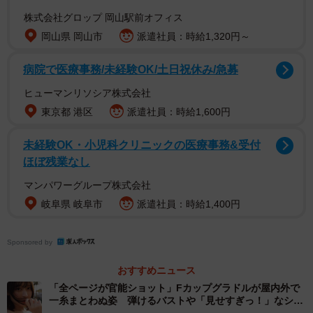
撮影／武田敏将 ヘアメイク／mahiro（エムズアップ）
株式会社グロップ 岡山駅前オフィス
スタイリング／毛塚由恵
岡山県 岡山市
派遣社員：時給1,320円～
病院で医療事務/未経験OK/土日祝休み/急募
ヒューマンリソシア株式会社
東京都 港区
派遣社員：時給1,600円
未経験OK・小児科クリニックの医療事務&受付
ほぼ残業なし
マンパワーグループ株式会社
岐阜県 岐阜市
派遣社員：時給1,400円
Sponsored by
おすすめニュース
「全ページが官能ショット」Fカップグラドルが屋内外で
一糸まとわぬ姿 弾けるバストや「見せすぎっ！」なシー