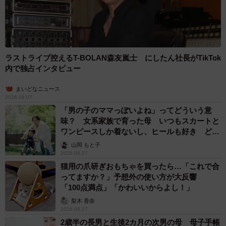
ラストライブ控えるT-BOLAN森友嵐士 にしたん社長がTikTok
内で独占インタビュー
まいどなニュース
2026.08.07
「男の子のママっぽいよね」ってどういう意
味？ 女系家族で育った母 いつもスカートと
ワンピースしか着ないし、ヒールも好き どの
へんが…
山岡 もと子
2026.08.07
猫用の爪研ぎおもちゃを買ったら…「これで合
ってますか？」予想外の使い方が大反響
「100点満点」「かわいいからよし！」
梨木 香奈
2026.08.07
2歳半の長男と生後2カ月の次男の母 母子手帳