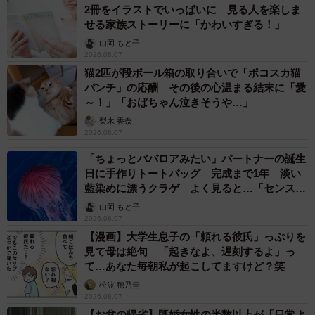
2冊をイラストでいっぱいに 見る人を楽しま
せる家族ストーリーに「かわいすぎる！」
山岡 もと子
2026.08.07
猫2匹が段ボール箱の取り合いで「ポコスカ猫
パンチ」の応酬 その後の心温まる結末に「愛
～！」「おばちゃん泣きそうや…」
梨木 香奈
2026.08.07
「ちょっとババロアみたい」パートナーの誕生
日に手作りトートバッグ 完成まで1年 淡い
藍染めに漂うクラゲ よく見ると…「センスす
ごい」
山岡 もと子
2026.08.07
【漫画】大学生息子の「頼れる彼氏」っぷりを
見て母は絶句 「起きなよ、遅刻するよ」っ
て…あなた毎朝私が起こしてますけど？笑
松波 穂乃圭
2026.08.07
【お盆の帰省】既婚女性の半数以上が「日常よ