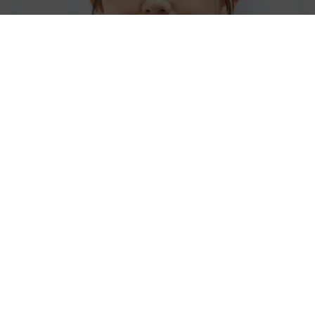
「人生こそがバラエティー」 マレーシア移住を報告した菊地亜
美 子どもの教育考え「小学校へ入学するこのタイミングで挑
戦」
まいどなトピック
2026.08.06
京都駅をぶらぶら→ホームの隅に何やら「ドロ
ン」のポーズをする忍者 この暑い中いったい
なぜ？ 近づいてみたら… 「見つかるなんて
未熟」
中将 タカノリ
2026.08.06
「明日ひま？」 知り合いから唐突なメッセー
ジ 用件次第で断ることもできる賢い返信文と
は？【漫画】
海川 まこと
2026.08.06