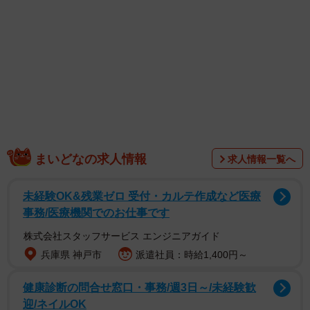
その他、菅谷夏子さん（ideal peco）、伊織ふう香さん
（Peel the Apple）、苗加結菜さん（月に足跡を残した少女
達は一体何を見たのか...）、はのんまゆさん（INUWASI）
といった逸材が登場。アイドル祭りな一冊になっていま
す。
まいどなの求人情報
求人情報一覧へ
未経験OK&残業ゼロ 受付・カルテ作成など医療
事務/医療機関でのお仕事です
株式会社スタッフサービス エンジニアガイド
兵庫県 神戸市
派遣社員：時給1,400円～
健康診断の問合せ窓口・事務/週3日～/未経験歓
迎/ネイルOK