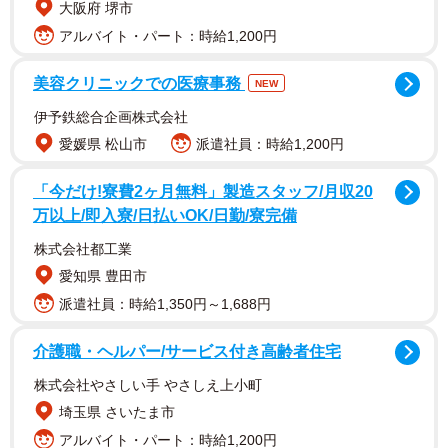
大阪府 堺市
アルバイト・パート：時給1,200円
さらに今回は、夜のベッドシーンが初登場。前2作では見せ
美容クリニックでの医療事務
NEW
なかった、プライベートを覗くかのような妖艶すぎる表情
伊予鉄総合企画株式会社
で展開される彼女の姿から、今作のタイトルが「3」ではな
愛媛県 松山市
派遣社員：時給1,200円
く「XXX」と名付けられた理由が少しわかるかも。
「今だけ!寮費2ヶ月無料」製造スタッフ/月収20
万以上/即入寮/日払いOK/日勤/寮完備
「同じタイトルで写真集を3冊も出せるグラドルは初めて」
という関係者の驚きも尻目に、シリーズのヒットを牽引す
株式会社都工業
ることになった「アレ」の露出度も大幅アップ。「今度は
愛知県 豊田市
もっと凄い！」というキャッチフレーズに偽りなしのスー
派遣社員：時給1,350円～1,688円
パーな今作は、待望という言葉にふさわしいものとなって
介護職・ヘルパー/サービス付き高齢者住宅
います。
株式会社やさしい手 やさしえ上小町
小日向結衣さんじゃ2014年に芸能界デビュー。2016年から
埼玉県 さいたま市
イメージDVDを定期的にリリースし、VRもヒットするな
アルバイト・パート：時給1,200円