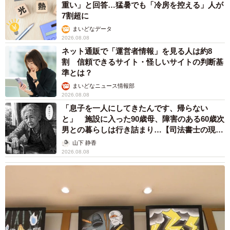
示する「動物避難所マップ」が始動
平藤 清刀
2026.08.08
原則ゆるっと週3勤務 カード支払い日直前は
鬼出勤 借金に追われる風俗嬢 それでも足り
ない場合は朝までガールズバー副業【現役キャ
ストに取材】
たかなし 亜妖
2026.08.08
19歳でハライチ岩井勇気と年の差婚から3年、
22歳元おはガール髪バッサリ「ショート似合い
すぎ」
まいどなメディア
2026.08.08
オフィスに置かれたウォーターサーバー 空の
2Lボトル持参し毎日給水する男性社員→総務担
当者の注意にまさかの逆ギレ！【弁護士が解
説】
長澤 芳子
2026.08.08
12歳の愛犬に変化 1歳息子の膝で甘える初め
て見せる姿に反響 これまで「見守る立場」だ