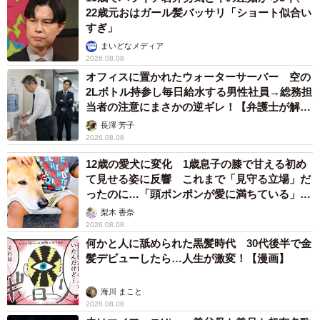
ォト」計画を明言 「センスあるカメラマン求
む」
まいどなトピック
2026.08.08
ITエンジニアがAIとつくる家庭菜園 ローカルLLMのゆるふわ
AIたちとお話しながら開墾してみたら… 夢の「スマートな菜
園生活」実現なるか
井二 かける
2026.08.08
プチバズしたママ友とのLINEスクショ うっ