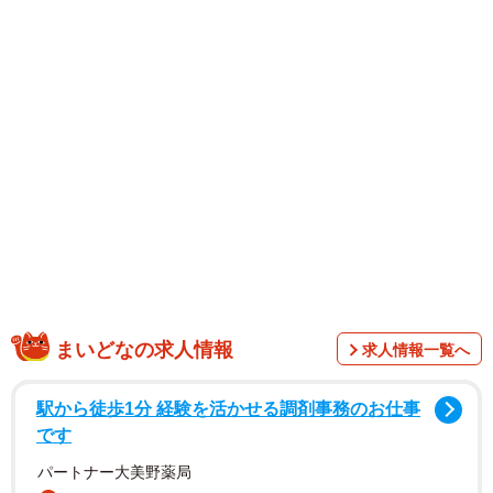
前2作の大ヒットのご褒美として、今回は初の沖縄・宮古島
ロケ。ですが、どこへ行こうとコヒナタのエロスに敵うも
のなし。真っ赤なシースルードレスを筆頭に、おもわず
「見せすぎっ！」とツッコみたくなるほど、真っ昼間の海
岸や公道で、民家の屋上やシャワールームで、さらにロケ
移動用の車の中では一糸まとわぬ姿で、彼女の絶妙すぎる
ボディラインが惜しみなく披露されます。
まいどなの求人情報
求人情報一覧へ
駅から徒歩1分 経験を活かせる調剤事務のお仕事
です
パートナー大美野薬局