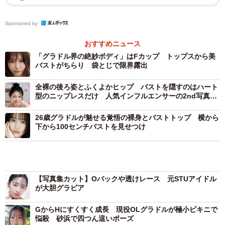
ど、グラドルとして人気を確立。2023年に発売された初の
書籍版写真集「スーパーエロチカ」（徳間書店）は一大転
Sponsored by
機に。写真集ダウンロードランキングで2カ月連続1位にな
おすすめニュース
るなど、業界の予想を遥かに超えるヒットとなったことで
「グラドル界の絶妙ボディ」はFカップ トップスから美
注目度が一気にアップ。大手各社がこぞって彼女のデジタ
バストがちらり 袋とじで限界露出
ル写真集をリリースしています。また、音楽にも造詣が深
全裸の後ろ姿とふくよかヒップ バストを隠すのはハート
く、DJとしての活動も順調に並行させる多才ぶりを見せて
型のニップレスだけ 人気インフルエンサーの2nd写真集
デジタル版が過激すぎる
います。
26歳グラドルが魅せる覚悟の裸身とバストトップ 横から
下から100センチバストを見せつけ
■小日向結衣さんコメント
スーパーエロチカ XXX ！！ 早くも小日向結衣写真集3冊目
【写真集カット】Oバックや透けレース 元STUアイドル
です！やった～！「スーパーエロチカ」ってインパクトあ
が大胆グラビア
って良いですよね。もう、このタイトルを超えるものは無
GからHにすくすく成長 現役OLグラドルが極小ビキニで
いと思っていて、超お気に入りです。そんなスーパーエロ
悩殺 砂浜で四つん這いポーズ
チカ、今作も着実にエロチカを極めています！！！！隙あ
らば透けている衣装や、表情。「あれ、これ前にも見た