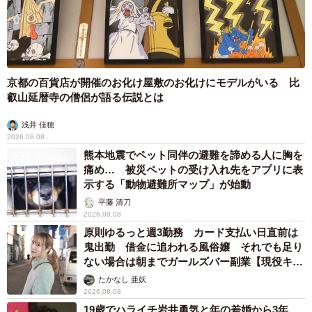
ったのに…「頭ポンポンが愛に満ちている」
「尊…」
梨木 香奈
2026.08.08
何かと人に舐められた黒髪時代 30代後半で金
髪デビューしたら…人生が激変！【漫画】
海川 まこと
2026.08.08
夫はマイファスHiro、義父母も義兄も超有名歌
手の28歳モデル兼俳優が第1子出産を報告「母
子ともに健康…日々、大切に過ごしたい」
まいどなトピック
2026.08.08
お盆明けは介護相談が3割増加 帰省時に確認
したい「離れて暮らす親の異変」チェックポイ
ントは？
まいどなニュース情報部
2026.08.08
両親は「東京キッド」の看板役者 ライダー演
じた42歳元俳優が再婚妻との「ウエディングフ