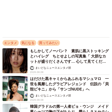
B86(F)W58H84 2014年デビュー。グラビアアイドルとし
まいどなニュースエンタメ部
2026.08.08
て「グラドル界の絶妙ボディ」と呼ばれ、タレント、歌
「だんだん時代劇俳優みたく…」国民的バンド
手、DJなど活動は多岐にわたる。2023年に発売した1st写
の55歳ボーカリスト 競馬界の57歳レジェンド
真集『スーパーエロチカ』が大ヒットを記録し、翌年『ス
らとの「夏祭り満喫ショット」に驚きの声続々
ーパーエロチカ2』を発売。趣味は「美味しいお酒を飲むこ
まいどなトピック
2026.08.08
と」。最新情報は、公式X（@kohinataaa03）、公式
Instagram（@kohinatayui_）公式
TikTok（@kohinataaa03）
アクセスランキング