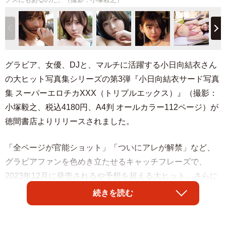
グラビア、女優、DJと、マルチに活躍する小日向結衣さん
の大ヒット写真集シリーズの第3弾『小日向結衣サード写真
集 スーパーエロチカXXX（トリプルエックス）』（撮影：
小塚毅之、税込4180円、A4判 オールカラー112ページ）が
徳間書店よりリリースされました。
「全ページが官能ショット」「ついにアレが解禁」など、
グラビアファンを色めき立たせるキャッチフレーズで、
2023年12月に発売されるや予想を超える大ヒット。さらに
露出度の高さが物議を呼んだ「スーパーエロチカ2」から1
続きを読む
年1カ月、グラビアファン待望の“コヒナタエロチカ”第3弾で
す。