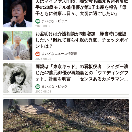
かり電話番号を流出させちゃった！ 激怒する
友人 慰謝料の相場はいくらですか【弁護士が
解説】
長澤 芳子
2026.08.08
「テレビより私を見て？」パパの目の前に陣取
る犬に1.4万いいね あまりにも健気な熱烈ア
ピールのちょっと切ない結末
梨木 香奈
2026.08.08
太っ腹！京都の老舗中華料理店がフルコース料
理50人前を無料提供 「一市民としてお礼を」
つながる善意の輪
京都新聞社
2026.08.08
ボロボロで不細工なおじいちゃん猫に一目惚
れ エイズだし手がかかるけど…おうちで暮ら
すと「おじ猫」だって可愛くなったよ！
鶴野 浩己
2026.08.08
「夏休みはたくさん働いてほしい」と職場から