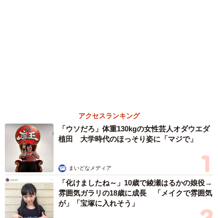
両親は「東京キッド」の看板役者 ライダー演
じた42歳元俳優が再婚妻との「ウエディングフ
ォト」計画を明言 「センスあるカメラマン求
む」
まいどなトピック
６位以降を見る
まいどなファミリー
（新着記事順）