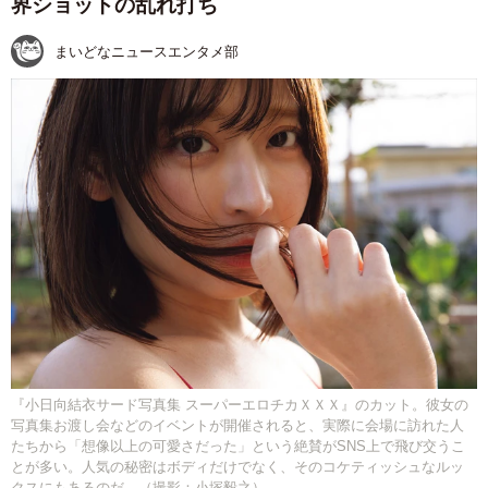
界ショットの乱れ打ち
まいどなニュースエンタメ部
『小日向結衣サード写真集 スーパーエロチカＸＸＸ』のカット。彼女の
写真集お渡し会などのイベントが開催されると、実際に会場に訪れた人
たちから「想像以上の可愛さだった」という絶賛がSNS上で飛び交うこ
とが多い。人気の秘密はボディだけでなく、そのコケティッシュなルッ
クスにもあるのだ。（撮影：小塚毅之）