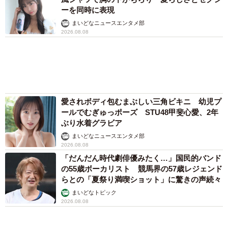
「ウソだろ」体重130kgの女性芸人オダウエダ
植田 大学時代のほっそり姿に「マジで」
まいどなメディア
「化けましたね～」10歳で綾瀬はるかの娘役→
雰囲気ガラリの18歳に成長 「メイクで雰囲気
が」「宝塚に入れそう」
まいどなメディア
72歳父、軽自動車で新潟から四国まで 65歳の
母と2人で3泊4日の旅 パーキングの休憩まで
分刻み… 「大学生でも組まねえよ！」
山岡 もと子
「我慢できず」村上佳菜子、イケメン夫と全力
ハグ「可愛いふたり」「素敵なご夫婦」
まいどなメディア