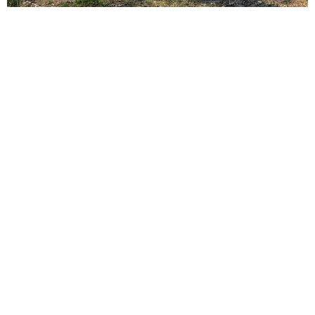
頼まれた高2息子 バイトで稼ぎすぎると扶養
を外れて税金や保険料が上がる？【FPが解
説】
もくもくライターズ
2026.08.08
2泊3日の東京出張→飼い主さんが不在中ハムス
ターに異変 眉間にできた深いしわ、「急に老
けた？」【漫画】
海川 まこと
2026.08.08
赤ちゃんが気になる？ひょっこり顔を出す2匹
の猫の愛らしさに悶絶…！ 「こんなかわいい
構図あります？」「ベストショットすぎる！」
梨木 香奈
2026.08.08
酔って転んでアザだらけ ネイルも折れて超悲
惨 ケガが絶えない夜のお仕事 「病院代」と
数万円を渡す神客も！【現役キャストに取材】
たかなし 亜妖
2026.08.07
乃木坂46賀喜遥香 5年ぶり週チャン表紙 巻