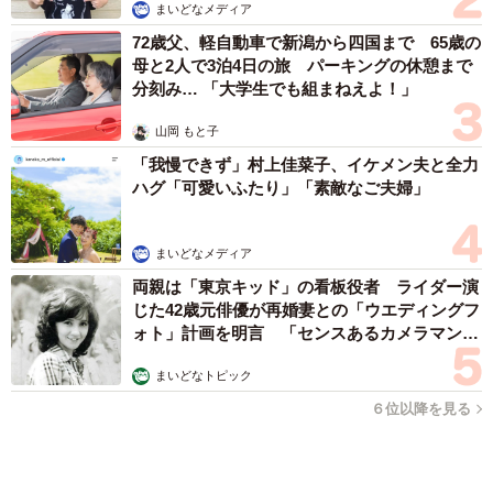
森岡 浩
ハイヒール・リンゴ
大江 篤
姓氏研究家
漫才師
園田学園女子大学学長
もっと見る
補助があっても約9割が「夏の電気・ガス代は
重い」と回答…猛暑でも「冷房を控える」人が
7割超に
まいどなデータ
2026.08.08
ネット通販で「運営者情報」を見る人は約8
割 信頼できるサイト・怪しいサイトの判断基
準とは？
まいどなニュース情報部
2026.08.08
「息子を一人にしてきたんです、帰らない
と」 施設に入った90歳母、障害のある60歳次