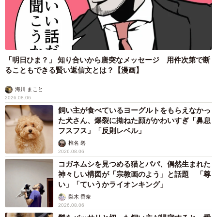
「明日ひま？」 知り合いから唐突なメッセージ 用件次第で断
ることもできる賢い返信文とは？【漫画】
海川 まこと
2026.08.06
飼い主が食べているヨーグルトをもらえなかっ
た犬さん、爆裂に拗ねた顔がかわいすぎ「鼻息
フスフス」「反則レベル」
椎名 碧
2026.08.06
コガネムシを見つめる猫とパパ、偶然生まれた
神々しい構図が「宗教画のよう」と話題 「尊
い」「ていうかライオンキング」
梨木 香奈
2026.08.06