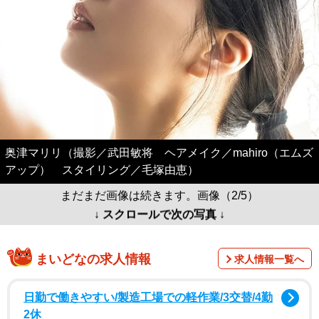
奥津マリリ（撮影／武田敏将 ヘアメイク／mahiro（エムズ
アップ） スタイリング／毛塚由恵）
まだまだ画像は続きます。画像（2/5）
↓ スクロールで次の写真 ↓
まいどなの求人情報
求人情報一覧へ
日勤で働きやすい/製造工場での軽作業/3交替/4勤
2休