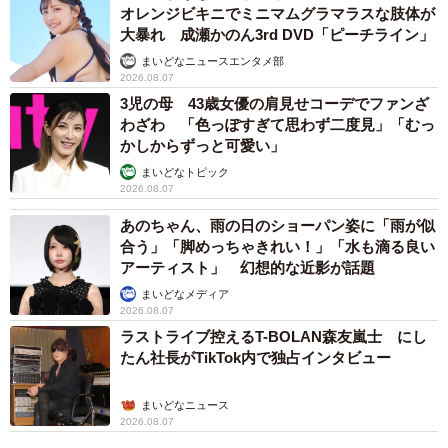
オレンジビキニでミニマムグラマラスな肢体が
大暴れ 成瀬かのん3rd DVD「ピーチライン」
まいどなニュースエンタメ部
2026.08.07
3児の母 43歳女優の肩見せコーデでファンざ
わざわ 「色っぽすぎて思わず二度見」「むっ
かしからずっと可愛い」
まいどなトピック
2026.08.07
あのちゃん、雨の日のショーパン姿に「雨が似
合う」「脚めっちゃきれい！」「水も滴る良い
アーティスト」 幻想的な近影が話題
まいどなメディア
2026.08.07
ラストライブ控えるT-BOLAN森友嵐士 にし
たん社長がTikTok内で独占インタビュー
まいどなニュース
2026.08.07