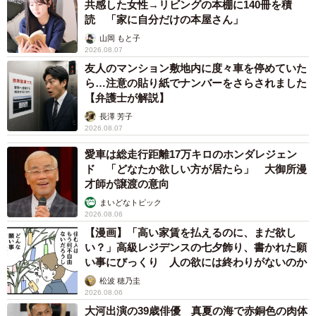
共感した女性→リビングの本棚に140冊を積
読 「家に自分だけの本屋さん」
山岡 もと子
2026.08.07
友人のマンション敷地内に度々車を停めていた
ら…注意の貼り紙でナンバーをさらされました
【弁護士が解説】
長澤 芳子
2026.08.07
愛車は総走行距離17万キロのホンダレジェン
ド 「どなたか欲しい方が居たら」 大御所漫
才師が譲渡の意向
まいどなトピック
2026.08.06
【漫画】「高い家賃を払えるのに、まだ欲し
い？」高級レジデンスの七夕飾り、書かれた願
い事にびっくり 人の欲には終わりがないのか
松波 穂乃圭
2026.08.06
大河出演の39歳俳優 真夏の海で赤銅色の肉体