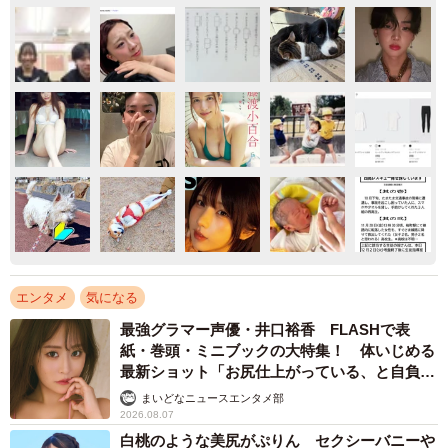
エンタメ
気になる
最強グラマー声優・井口裕香 FLASHで表
紙・巻頭・ミニブックの大特集！ 体いじめる
最新ショット「お尻仕上がっている、と自負し
ています」「いくつになっても理想の身体でい
まいどなニュースエンタメ部
たい」
2026.08.07
白桃のような美尻がぷりん セクシーバニーや