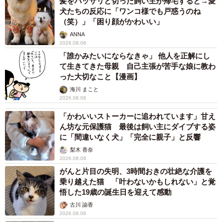
髪をバッサリと切った飼い主が帰宅すると→愛
犬たちの反応に「ワンコ様でも戸惑うのね
（笑）」「困り顔がかわいい」
ANNA
2026.08.06
「誰かみたいにならなきゃ」 他人を正解にし
て生きてきた母親 自己主張が苦手な娘に教わ
った大切なこと【漫画】
海川 まこと
2026.08.06
「かわいいストーカーに追われています」甘え
ん坊な元保護猫 最後は飼い主にダイブする姿
に「間違いなく犬」「完全に親子」と反響
梨木 香奈
2026.08.06
がんと片目の失明、3時間おきの壮絶な介護を
乗り越えた猫 「叶わないかもしれない」と覚
悟した19歳の誕生日を迎えて感動
古川 諭香
2026.08.06