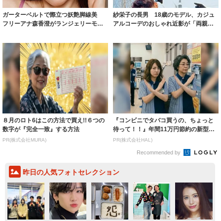
ガーターベルトで際立つ妖艶脚線美
紗栄子の長男 18歳のモデル、カジュ
フリーアナ森香澄がランジェリーモデ
アルコーデのおしゃれ近影が「両親の
ルに ｢PE...
いいとこ取...
８月のロト6はこの方法で買え!!６つの
『コンビニでタバコ買うの、ちょっと
数字が『完全一致』する方法
待って！！』年間11万円節約の新型タ
バコ
PR(株式会社MURA)
PR(株式会社HAL)
Recommended by
昨日の人気フォトセレクション