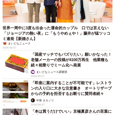
世界一周中に3度も出会った運命的カップル 口では言えない
「ジョージアの熱い夜」に「もうやめぇや！」藤井が猛ツッコ
ミ連発【新婚さん】
まいどなニュース
2026.08.07
「国産マッチでもバズりたい」願いかなった！
老舗メーカーの投稿が4100万再生 他業種も
続々相乗りでミーム化へ発展
まいどなニュース調査部
2026.08.07
「即座に案内することが不可能です」レストラ
ンの入り口に大きな注意書き オートリザーブ
からの予約を拒否するお断りに賛同者続々
中将 タカノリ
2026.08.07
「本は買うだけでいい」京極夏彦さんの言葉に