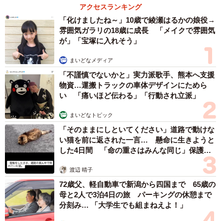
アクセスランキング
「化けましたね～」10歳で綾瀬はるかの娘役→
雰囲気ガラリの18歳に成長 「メイクで雰囲気
が」「宝塚に入れそう」
まいどなメディア
「不謹慎でないかと」実力派歌手、熊本へ支援
物資…運搬トラックの車体デザインにためら
い 「痛いほど伝わる」「行動され立派」
まいどなトピック
「そのままにしといてください」道路で動けな
い猫を前に返された一言… 懸命に生きようと
した4日間 「命の重さはみんな同じ」保護団
体代表の訴え
渡辺 晴子
72歳父、軽自動車で新潟から四国まで 65歳の
母と2人で3泊4日の旅 パーキングの休憩まで
分刻み… 「大学生でも組まねえよ！」