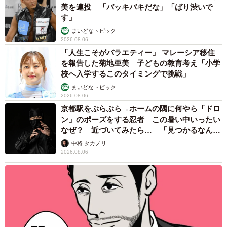
美を連投 「バッキバキだな」「ばり渋いで
す」
まいどなトピック
2026.08.06
「人生こそがバラエティー」 マレーシア移住
を報告した菊地亜美 子どもの教育考え「小学
校へ入学するこのタイミングで挑戦」
まいどなトピック
2026.08.06
京都駅をぶらぶら→ホームの隅に何やら「ドロ
ン」のポーズをする忍者 この暑い中いったい
なぜ？ 近づいてみたら… 「見つかるなんて
未熟」
中将 タカノリ
2026.08.06