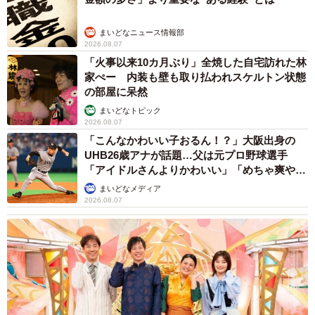
まいどなニュース情報部
2026.08.07
「火事以来10カ月ぶり」全焼した自宅訪れた林
家ぺー 内装も壁も取り払われスケルトン状態
の部屋に呆然
まいどなトピック
2026.08.07
「こんなかわいい子おるん！？」大阪出身の
UHB26歳アナが話題…父は元プロ野球選手
「アイドルさんよりかわいい」「めちゃ爽や
か」
まいどなメディア
2026.08.07