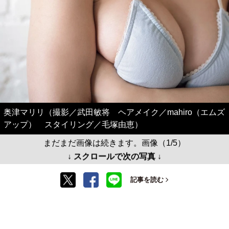
奥津マリリ（撮影／武田敏将 ヘアメイク／mahiro（エムズ
アップ） スタイリング／毛塚由恵）
まだまだ画像は続きます。画像（1/5）
↓ スクロールで次の写真 ↓
記事を読む