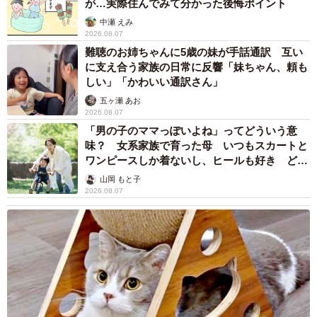
が…実際住んでみて分かった後悔ポイント
中瀬 えみ
2026.08.07
難聴のお姉ちゃんに5歳の妹が手話通訳 互い
に支え合う家族の日常に反響「妹ちゃん、頼も
しい」「かわいい通訳さん」
五ヶ瀬 あお
2026.08.07
「男の子のママっぽいよね」ってどういう意
味？ 女系家族で育った母 いつもスカートと
ワンピースしか着ないし、ヒールも好き どの
へんが…
山岡 もと子
2026.08.07