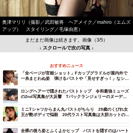
奥津マリリ（撮影／武田敏将 ヘアメイク／mahiro（エムズ
アップ） スタイリング／毛塚由恵）
まだまだ画像は続きます。画像（3/5）
↓ スクロールで次の写真 ↓
おすすめニュース
「全ページが官能ショット」Fカップグラドルが屋内外で
一糸まとわぬ姿 弾けるバストや「見せすぎっ！」なシー
スルードレス…最新写真集は限界ショットの乱れ打ち
ロングヘアーで隠されたバストトップ 令和最強ミューズ
の2nd写真集が大反響 Tバックランジェリーのヌーディ
ーショットで悩殺
ミニTシャツからまん丸バストがちらり 29歳のくびれ女
王が艶ボディで悩殺 20代ラスト写真集は大胆カットの連
続
全裸の後ろ姿とふくよかヒップ バストを隠すのはハート