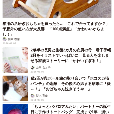
猫用の爪研ぎおもちゃを買ったら…「これで合ってますか？」
予想外の使い方が大反響 「100点満点」「かわいいからよ
し！」
梨木 香奈
2026.08.07
2歳半の長男と生後2カ月の次男の母 母子手帳
2冊をイラストでいっぱいに 見る人を楽しま
せる家族ストーリーに「かわいすぎる！」
山岡 もと子
2026.08.07
猫2匹が段ボール箱の取り合いで「ポコスカ猫
パンチ」の応酬 その後の心温まる結末に「愛
～！」「おばちゃん泣きそうや…」
梨木 香奈
2026.08.07
「ちょっとババロアみたい」パートナーの誕生
日に手作りトートバッグ 完成まで1年 淡い