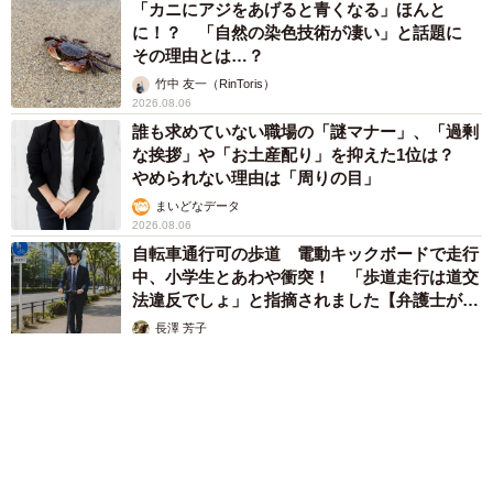
「カニにアジをあげると青くなる」ほんと
に！？ 「自然の染色技術が凄い」と話題に
その理由とは…？
竹中 友一（RinToris）
2026.08.06
誰も求めていない職場の「謎マナー」、「過剰
な挨拶」や「お土産配り」を抑えた1位は？
やめられない理由は「周りの目」
まいどなデータ
2026.08.06
自転車通行可の歩道 電動キックボードで走行
中、小学生とあわや衝突！ 「歩道走行は道交
法違反でしょ」と指摘されました【弁護士が解
説】
長澤 芳子
2026.08.06