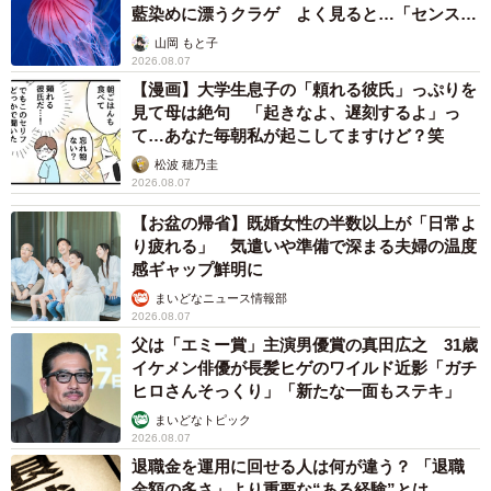
藍染めに漂うクラゲ よく見ると…「センスす
ごい」
山岡 もと子
2026.08.07
【漫画】大学生息子の「頼れる彼氏」っぷりを
見て母は絶句 「起きなよ、遅刻するよ」っ
て…あなた毎朝私が起こしてますけど？笑
松波 穂乃圭
2026.08.07
【お盆の帰省】既婚女性の半数以上が「日常よ
り疲れる」 気遣いや準備で深まる夫婦の温度
感ギャップ鮮明に
まいどなニュース情報部
2026.08.07
父は「エミー賞」主演男優賞の真田広之 31歳
イケメン俳優が長髪ヒゲのワイルド近影「ガチ
ヒロさんそっくり」「新たな一面もステキ」
まいどなトピック
2026.08.07
退職金を運用に回せる人は何が違う？ 「退職
金額の多さ」より重要な“ある経験”とは