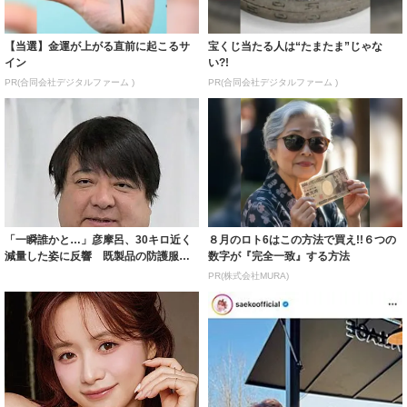
【当選】金運が上がる直前に起こるサ
宝くじ当たる人は“たまたま”じゃな
イン
い?!
PR(合同会社デジタルファーム )
PR(合同会社デジタルファーム )
「一瞬誰かと…」彦摩呂、30キロ近く
８月のロト6はこの方法で買え!!６つの
減量した姿に反響 既製品の防護服が
数字が『完全一致』する方法
着られると...
PR(株式会社MURA)