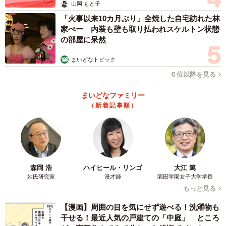
山岡 もと子
「火事以来10カ月ぶり」全焼した自宅訪れた林
家ぺー 内装も壁も取り払われスケルトン状態
の部屋に呆然
まいどなトピック
６位以降を見る
まいどなファミリー
（新着記事順）
森岡 浩
ハイヒール・リンゴ
大江 篤
姓氏研究家
漫才師
園田学園女子大学学長
もっと見る
【漫画】周囲の目を気にせず遊べる！洗濯物も
干せる！最近人気の戸建ての「中庭」 ところ