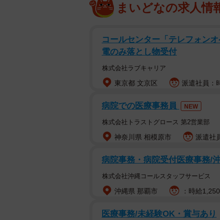
まいどなの求人情
コールセンター「テレフォンオ
電のみ落とし物受付
株式会社ラブキャリア
東京都 文京区
派遣社員：時給
病院での医療事務員
NEW
株式会社トラストグロース 第2営業部
神奈川県 相模原市
派遣社員
病院事務・病院受付医療事務/沖
株式会社沖縄コールスタッフサービス
沖縄県 那覇市
：時給1,25
医療事務/未経験OK・賞与あり