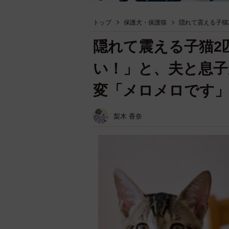
トップ
保護犬・保護猫
隠れて震える子猫
隠れて震える子猫2
い！」と、夫と息子
変「メロメロです
梨木 香奈