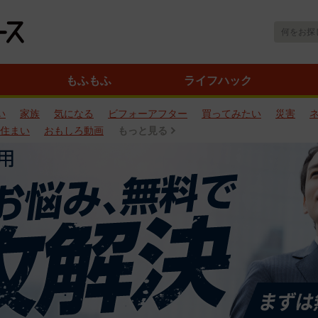
もふもふ
ライフハック
い
家族
気になる
ビフォーアフター
買ってみたい
災害
住まい
おもしろ動画
もっと見る