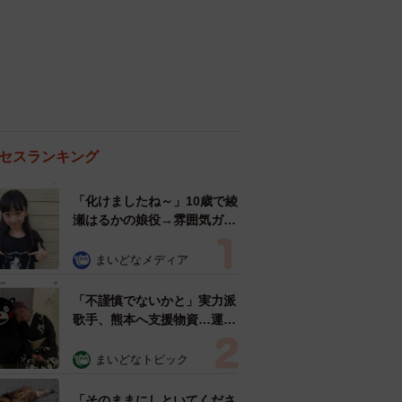
セスランキング
「化けましたね～」10歳で綾
瀬はるかの娘役→雰囲気ガラ
リの18歳に成長 「メイクで
雰囲気が」「宝塚に入れそ
まいどなメディア
う」
「不謹慎でないかと」実力派
歌手、熊本へ支援物資…運搬
トラックの車体デザインにた
めらい 「痛いほど伝わる」
まいどなトピック
「行動され立派」
「そのままにしといてくださ