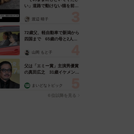
い」道路で動けない猫を前に
返された一言… 懸命に生き
ようとした4日間 「命の重
渡辺 晴子
さはみんな同じ」保護団体代
表の訴え
72歳父、軽自動車で新潟から
四国まで 65歳の母と2人で
3泊4日の旅 パーキングの休
憩まで分刻み… 「大学生で
山岡 もと子
も組まねえよ！」
父は「エミー賞」主演男優賞
の真田広之 31歳イケメン俳
優が長髪ヒゲのワイルド近影
「ガチヒロさんそっくり」
まいどなトピック
「新たな一面もステキ」
６位以降を見る