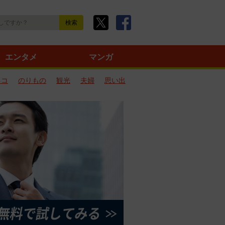
エンタメ
マンガ
ネコ
のりもの
観光
夫婦
思い出