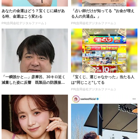
あなたの金運はどう？宝くじに縁があ
「占い師だけが知ってる〝お金が増え
る時、金運はこう変わる
る人の共通点〟」
PR(合同会社デジタルファーム )
PR(合同会社デジタルファーム )
「一瞬誰かと…」彦摩呂、30キロ近く
「宝くじ、運じゃなかった」当たる人
減量した姿に反響 既製品の防護服が
は“同じこと”してる
着られると...
PR(合同会社デジタルファーム )