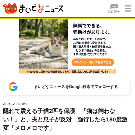
まいどなニュースをGoogle検索でフォローする
2025.12.09(Tue)
隠れて震える子猫2匹を保護→「猫は飼わな
い！」と、夫と息子が反対 強行したら180度激
変「メロメロです」