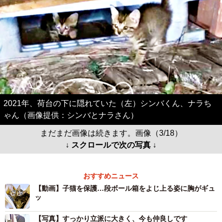
2021年、荷台の下に隠れていた（左）シンバくん、ナラち
ゃん（画像提供：シンバとナラさん）
まだまだ画像は続きます。画像（3/18）
↓ スクロールで次の写真 ↓
おすすめニュース
【動画】子猫を保護…段ボール箱をよじ上る姿に胸がギュ
ッ
【写真】すっかり立派に大きく、今も仲良しです