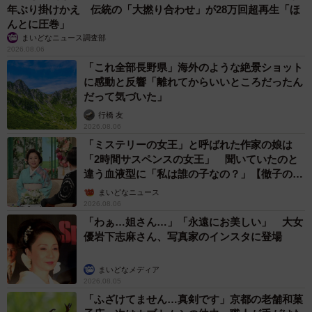
年ぶり掛けかえ 伝統の「大撚り合わせ」が28万回超再生「ほ
んとに圧巻」
まいどなニュース調査部
2026.08.06
「これ全部長野県」海外のような絶景ショット
に感動と反響「離れてからいいところだったん
だって気づいた」
行橋 友
2026.08.06
「ミステリーの女王」と呼ばれた作家の娘は
「2時間サスペンスの女王」 聞いていたのと
違う血液型に「私は誰の子なの？」【徹子の部
屋】
まいどなニュース
2026.08.06
「わぁ…姐さん…」「永遠にお美しい」 大女
優岩下志麻さん、写真家のインスタに登場
まいどなメディア
2026.08.05
「ふざけてません…真剣です」京都の老舗和菓