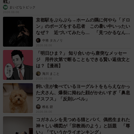
戦」
ん仲良しになったというのも微笑ましいエピソードです。
まいどなトピック
2026.08.06
いつも尻尾ピーン！ ご機嫌なキキさんにほっこり
京都駅をぶらぶら→ホームの隅に何やら「ドロ
ン」のポーズをする忍者 この暑い中いったい
なぜ？ 近づいてみたら… 「見つかるなんて
未熟」
中将 タカノリ
2026.08.06
「明日ひま？」 知り合いから唐突なメッセー
ジ 用件次第で断ることもできる賢い返信文と
は？【漫画】
海川 まこと
2026.08.06
飼い主が食べているヨーグルトをもらえなかっ
た犬さん、爆裂に拗ねた顔がかわいすぎ「鼻息
フスフス」「反則レベル」
椎名 碧
2026.08.06
コガネムシを見つめる猫とパパ、偶然生まれた
6/16
神々しい構図が「宗教画のよう」と話題 「尊
い」「ていうかライオンキング」
飼い主さんの膝上に乗る（左から）キキさん、先住猫・トビーくん（画