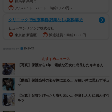
群馬県 高崎市
ころ、狭い道を黒い子猫がよろよろと横切りました。あま
アルバイト・パート：時給1,120円～
りに弱々しい様子に、そのまま通り過ぎることはできなか
クリニックで医療事務/残業なし/急募/駅近
ったといいます。放っておけば命が危ない。そう感じた飼
い主さんは、迷うことなくその場で保護しました。
ヒューマンリソシア株式会社
東京都 新宿区
派遣社員：時給1,650円
「目やにがひどく、ほとんど見えていないようでした。近
くの店に『猫が脱走するのでドアを閉めてください』と書
Sponsored by
かれた張り紙があったので、このお店の子ではないかと思
おすすめニュース
って聞いてみましたが違うとのこと。恐らく親とはぐれた
【写真】保護から1年…素敵な乙女に成長したキキさん
のだろうと…そのまま放置するわけにもいかないと思った
ので連れて行くことにしたんです。それが、キキとの出会
【動画】保護当時の姿が胸に迫る… か細い体に思わずギュ
いでした」
ッ
【写真】兄猫とぴったり寄り添い… 仲良しぶりに思わずウ
ルッ