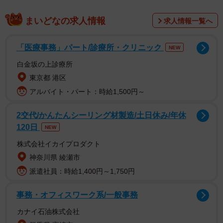
小さな黒い影を抱き上げた日
まいどなの求人情報
求人情報一覧へ
「医療事務」パート/診療所・クリニック
NEW
白金坂の上診療所
東京都 港区
アルバイト・パート：時給1,500円～
2交代/かんたんシーリング材製造/土日休み/年休
120日
NEW
株式会社イカイプロダクト
神奈川県 綾瀬市
2/16
派遣社員：時給1,400円～1,750円
車を運転中、道路を横切る小さな黒猫・キキさんを発見（画像提供：三
事務・オフィスワーク系/一般事務
田尻さん）
カナイ石油株式会社
2024年7月12日、飼い主さんが車で仕事へ向かっていたと