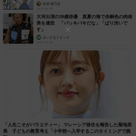
松波 穂乃圭
2026.08.06
大河出演の39歳俳優 真夏の海で赤銅色の肉体
美を連投 「バッキバキだな」「ばり渋いで
す」
5/16
まいどなトピック
2026.08.06
飼い主さんの肩に乗ってくつろぐキキさん（画像提供：三田尻さん）
保護から3週間ほど経つとキキさんは順調に回復し、隔離生
活を終えて先住の犬猫たちが暮らす建物へ移動しました。
「最初は、キキさんを警戒して近寄らない子も。こればか
りは時間をかけるしかないと思いました。幸い、キキさん
は柔軟な子で、新しい環境にもすぐ慣れてよく懐いてくれ
たのが嬉しかったですね。日を追うごとに先住猫や犬たち
と相性が良いこともわかりました」
「人生こそがバラエティー」 マレーシア移住を報告した菊地亜
美 子どもの教育考え「小学校へ入学するこのタイミングで挑
キキさんを3カ月近く警戒していた先住猫が、今ではいちば