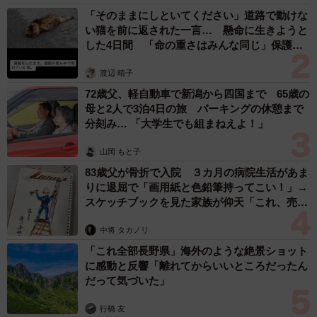
「そのままにしといてください」道路で動けな
い猫を前に返された一言… 懸命に生きようと
した4日間 「命の重さはみんな同じ」保護団
体代表の訴え
渡辺 晴子
72歳父、軽自動車で新潟から四国まで 65歳の
4/16
母と2人で3泊4日の旅 パーキングの休憩まで
分刻み… 「大学生でも組まねえよ！」
保護当時、母屋で隔離生活が始まったキキさん（画像提供：三田尻さ
ん）
山岡 もと子
83歳父が骨折で入院 ３カ月の病院生活があま
家に着くと、キキさんの体調が回復するまで先住の犬猫た
りに退屈で「画用紙と色鉛筆持ってこい！」→
ちと接触させないよう、別棟の母屋にケージを組み立てて
スケッチブックを見た家族が仰天「これ、売れ
ますよ…」
過ごしてもらうことにしました。手を動かしながら、飼い
中将 タカノリ
主さんの中で気持ちは少しずつ固まっていったそうで…。
「これ全部長野県」海外のような絶景ショット
に感動と反響「離れてからいいところだったん
「キキさんの生活スペースを整えていくうちに、我が家で
だって気づいた」
迎えることを決めていたように思います。日中は家人にキ
行橋 友
キさんのお世話を頼み、数日に1回の通院が始まりました。