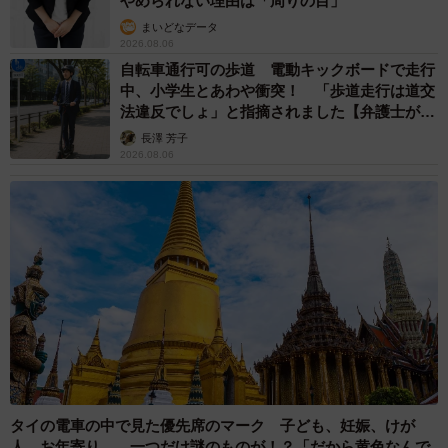
やめられない理由は「周りの目」
まいどなデータ
2026.08.06
自転車通行可の歩道 電動キックボードで走行
中、小学生とあわや衝突！ 「歩道走行は道交
法違反でしょ」と指摘されました【弁護士が解
説】
長澤 芳子
2026.08.06
7/16
タイの電車の中で見た優先席のマーク 子ども、妊娠、けが
人、お年寄り… 一つだけ謎のものが！？「だから黄色なんで