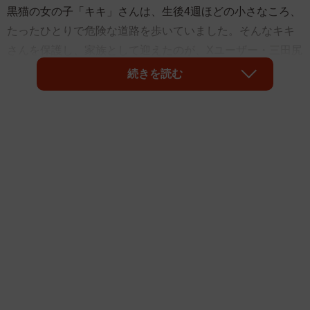
黒猫の女の子「キキ」さんは、生後4週ほどの小さなころ、
たったひとりで危険な道路を歩いていました。そんなキキ
さんを保護し、家族として迎えたのが、Xユーザー・三田尻
さん（@mitajirishimizu）です。この出会いが、ひとつの小
続きを読む
さな命を救ったのです。