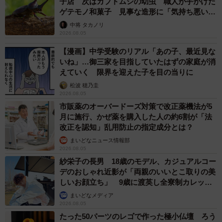
子店 次はカブトムシの幼虫 職人が手がけた
ゲテモノ和菓子 見事な造形に「気持ち悪いく
らいリアル」
中将 タカノリ
2026.08.05
【漫画】中学受験のリアル「あの子、最近見な
いね」…御三家を目指していたはずの家庭が消
えていく 限界を迎えた子を目の当りに
松波 穂乃圭
2026.08.05
市販薬のオーバードーズ対策で改正薬機法が5
月に施行、かぜ薬を購入した人の約6割が「法
改正を認知」乱用防止の指定成分とは？
まいどなニュース情報部
2026.08.05
紗栄子の長男 18歳のモデル、カジュアルコー
デのおしゃれ近影が「両親のいいとこ取りの美
しいお顔立ち」 9歳に渡英し全寮制カレッジ
で学ぶ
まいどなメディア
2026.08.05
たった50パーツのレゴで作った極小仏壇 ろう