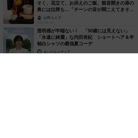
そく、花立て、お供えのご飯、観音開きの扉の
奥には位牌も…「チーンの音が聞こえてきそ
う」
山岡 もと子
2026.08.05
透明感が半端ない！ 「50歳には見えない」
「永遠に綺麗」な内田有紀 ショートヘア＆半
袖白シャツの最強夏コーデ
まいどなメディア
2026.08.05