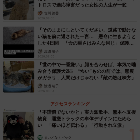
トロスで適応障害だった女性の人生が一変
もできないほど弱っていました」
古川 諭香
2026.08.05
入院も考えましたが、先生からは「家ならずっと見守って
「そのままにしといてください」道路で動けな
いられるから」とのアドバイス。キキさんを連れて帰宅す
い猫を前に返された一言… 懸命に生きようと
ることにしました。すでに先住の保護猫や保護犬たちと暮
した4日間 「命の重さはみんな同じ」保護団
らしていた飼い主さんは、道すがら「里親を探すか、家族
体代表の訴え
渡辺 晴子
として迎えるか…」とさまざまな思いが交錯したといいま
2026.08.05
「世の中で一番嫌い」顔を合わせば、本気で噛
す。
み合う保護犬2匹 “怖い”ものの前では、態度
がガラリ…人間だけじゃない「敵の敵は味方」
懸命なケアを経て… 保護犬猫と育んだ絆
渡辺 晴子
2026.08.04
アクセスランキング
「不謹慎でないかと」実力派歌手、熊本へ支援
物資…運搬トラックの車体デザインにためら
い 「痛いほど伝わる」「行動され立派」
まいどなトピック