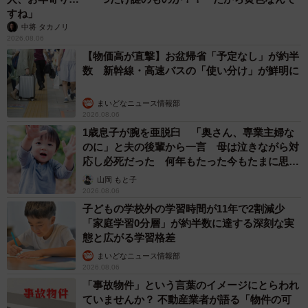
保護から1年、素敵な乙女になったキキさん（画像提供：三田尻さん）
すね」
中将 タカノリ
キキさんとの日々を振り返り、飼い主さんは「うちに来て
2026.08.06
【物価高が直撃】お盆帰省「予定なし」が約半
くれてありがとう」と温かい思いを語ってくれました。こ
数 新幹線・高速バスの「使い分け」が鮮明に
れからも、にぎやかで幸せな毎日が続いていくことでしょ
う。
まいどなニュース情報部
2026.08.06
1歳息子が腕を亜脱臼 「奥さん、専業主婦な
のに」と夫の後輩から一言 母は泣きながら対
応し必死だった 何年もたった今もたまに思い
出し…
山岡 もと子
2026.08.06
子どもの学校外の学習時間が11年で2割減少
「家庭学習0分層」が約半数に達する深刻な実
態と広がる学習格差
まいどなニュース情報部
2026.08.06
「事故物件」という言葉のイメージにとらわれ
ていませんか？ 不動産業者が語る「物件の可