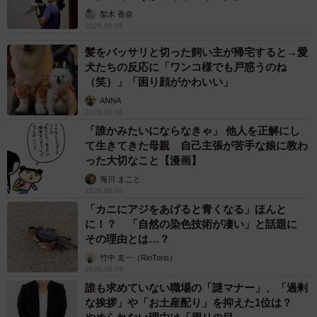
像提供：三田尻さん）
梨木 香奈
2026.08.06
キキさんはすくすく成長し、現在1歳を迎えました。あの今
髪をバッサリと切った飼い主が帰宅すると→愛
にも消え入りそうだった子猫は、今では家庭のムードメー
犬たちの反応に「ワンコ様でも戸惑うのね
カーとして周囲を明るく照らす存在になっています。
（笑）」「困り顔がかわいい」
ANNA
2026.08.06
「とても甘えん坊で、家中どこへでも付いてきます。おも
「誰かみたいにならなきゃ」 他人を正解にし
ちゃのぬいぐるみを投げると、くわえて持って来て『また
て生きてきた母親 自己主張が苦手な娘に教わ
投げて！』とアピール。満足するまで、しばらく付き合わ
った大切なこと【漫画】
されます。いつもご機嫌な子で、尻尾をピン！ と立ててい
海川 まこと
2026.08.06
ますね」
「カニにアジをあげると青くなる」ほんと
に！？ 「自然の染色技術が凄い」と話題に
その理由とは…？
竹中 友一（RinToris）
2026.08.06
誰も求めていない職場の「謎マナー」、「過剰
な挨拶」や「お土産配り」を抑えた1位は？