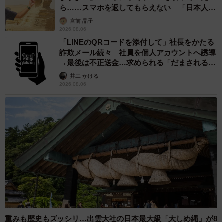
ら……スマホを返してもらえない 「日本人は
カモ代表かも」「私は6時間で3万円払った」
宮前 晶子
2026.08.06
「LINEのQRコードを添付して」社長をかたる
詐欺メール続々 社員を個人アカウントへ誘導
→最後は不正送金…求められる「だまされる前
提」の対策
井二 かける
2026.08.06
重みも歴史もズッシリ…出雲大社の日本最大級「大しめ縄」が8