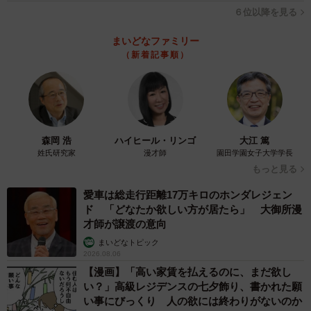
６位以降を見る
目ヤニや鼻水、ノミ、ダニ、寄生虫の処置をしてもらい、
体温や脱水症状が落ち着いてきた頃に血液検査をしたとこ
まいどなファミリー
（新着記事順）
ろ、白血病と猫エイズは陰性という結果に。ホッとしたの
を覚えています」
森岡 浩
ハイヒール・リンゴ
大江 篤
姓氏研究家
漫才師
園田学園女子大学学長
もっと見る
愛車は総走行距離17万キロのホンダレジェン
ド 「どなたか欲しい方が居たら」 大御所漫
才師が譲渡の意向
まいどなトピック
2026.08.06
【漫画】「高い家賃を払えるのに、まだ欲し
い？」高級レジデンスの七夕飾り、書かれた願
い事にびっくり 人の欲には終わりがないのか