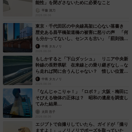
能性」を閉ざさないために必要なこと
平藤 清刀
2026.08.06
東京・千代田区の中央線高架に心ない落書き
歴史ある昌平橋架道橋の被害に怒りの声 「何
も分かってないし、センスも古い」「罰則強化
して」
中将 タカノリ
2026.08.06
もしかすると「下山ダッシュ」 リニア中央新
幹線の長野県駅 在来線との乗り継ぎなし→な
ら走れば間に合うんじゃない？ 惜しい位置関
係が反響
中将 タカノリ
2026.08.06
「なんじゃこりゃ！」「ロボ？」大阪・梅田に
そびえる物体の正体は？ 昭和の遺産を調査し
てみた結果…
太田 浩子
2026.08.06
エジプトで自撮りしていたら、ガイドが「撮り
ますよ！」→ノリノリでポーズを取っていた