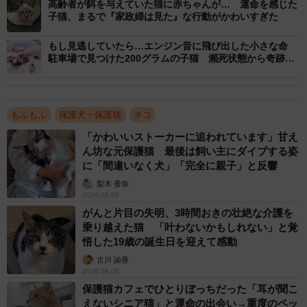
高齢者が餌を与えていた猫に赤ちゃんが… 運命を感じた
子猫、まるで『家政婦は見た』な行動がかわいすぎた
もし見逃していたら…エンジン音に飛び出した小さな命
駐車場で見つけた200グラムの子猫 瀕死状態から奇跡の
回復、今では甘えん坊に
もふもふ
保護犬・保護猫
ネコ
「かわいいストーカーに追われています」甘え
3/16
ん坊な元保護猫 最後は飼い主にダイブする姿
に「間違いなく犬」「完全に親子」と反響
保護後、病院で診察を待つキキさん（画像提供：三田尻さん）
梨木 香奈
2026.08.06
仕事を終えると、飼い主さんはすぐにかかりつけの動物病
がんと片目の失明、3時間おきの壮絶な介護を
院へ。そこで、キキさんの容態は思った以上に深刻である
乗り越えた猫 「叶わないかもしれない」と覚
悟した19歳の誕生日を迎えて感動
ことがわかりました。
古川 諭香
2026.08.06
「目やにを除去してもらうと、かわいらしい目が出てきま
保護猫カフェでひとりぼっちだった「耳が聞こ
した。体重は350グラムで、低体温、脱水、貧血。血液検査
えないシニア猫」と運命の出会い→重度のペッ