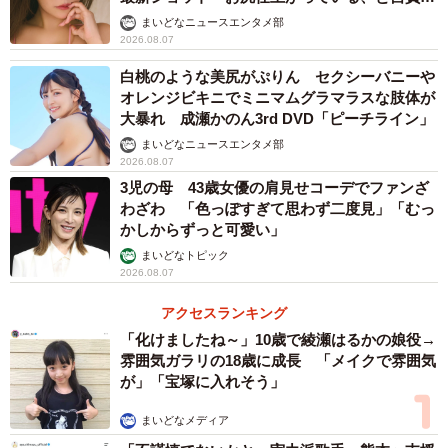
ています」「いくつになっても理想の身体でい
まいどなニュースエンタメ部
たい」
2026.08.07
白桃のような美尻がぷりん セクシーバニーや
オレンジビキニでミニマムグラマラスな肢体が
大暴れ 成瀬かのん3rd DVD「ピーチライン」
まいどなニュースエンタメ部
2026.08.07
3児の母 43歳女優の肩見せコーデでファンざ
わざわ 「色っぽすぎて思わず二度見」「むっ
かしからずっと可愛い」
まいどなトピック
2026.08.07
アクセスランキング
「化けましたね～」10歳で綾瀬はるかの娘役→
雰囲気ガラリの18歳に成長 「メイクで雰囲気
が」「宝塚に入れそう」
まいどなメディア