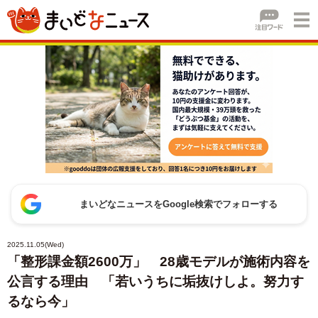
まいどなニュースをGoogle検索でフォローする
2025.11.05(Wed)
「整形課金額2600万」 28歳モデルが施術内容を
公言する理由 「若いうちに垢抜けしよ。努力す
るなら今」