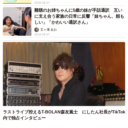
2026.08.07
難聴のお姉ちゃんに5歳の妹が手話通訳 互い
に支え合う家族の日常に反響「妹ちゃん、頼も
しい」「かわいい通訳さん」
五ヶ瀬 あお
2026.08.07
ラストライブ控えるT-BOLAN森友嵐士 にしたん社長がTikTok
内で独占インタビュー