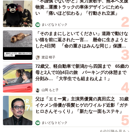
「不謹慎でないかと」実力派歌手、熊本へ支援
物資…運搬トラックの車体デザインにためら
い 「痛いほど伝わる」「行動され立派」
まいどなトピック
「そのままにしといてください」道路で動けな
い猫を前に返された一言… 懸命に生きようと
した4日間 「命の重さはみんな同じ」保護団
体代表の訴え
渡辺 晴子
72歳父、軽自動車で新潟から四国まで 65歳の
母と2人で3泊4日の旅 パーキングの休憩まで
分刻み… 「大学生でも組まねえよ！」
山岡 もと子
父は「エミー賞」主演男優賞の真田広之 31歳
イケメン俳優が長髪ヒゲのワイルド近影「ガチ
ヒロさんそっくり」「新たな一面もステキ」
まいどなトピック
６位以降を見る