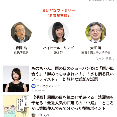
まいどなファミリー
（新着記事順）
森岡 浩
ハイヒール・リンゴ
大江 篤
姓氏研究家
漫才師
園田学園女子大学学長
もっと見る
あのちゃん、雨の日のショーパン姿に「雨が似
合う」「脚めっちゃきれい！」「水も滴る良い
アーティスト」 幻想的な近影が話題
まいどなメディア
2026.08.07
【漫画】周囲の目を気にせず遊べる！洗濯物も
干せる！最近人気の戸建ての「中庭」 ところ
が…実際住んでみて分かった後悔ポイント
中瀬 えみ