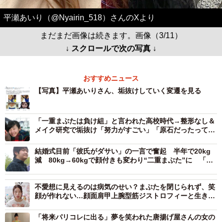
平瀬あいり（@Nyairin_518）さんのXより
まだまだ画像は続きます。画像（3/11）
↓ スクロールで次の写真 ↓
おすすめニュース
【写真】平瀬あいりさん、垢抜けしていく変遷を見る
「一重まぶたは負け組」と言われた高校時代→整形なし＆
メイク研究で垢抜け「努力がすごい」「原石だったってこ
と」
結婚式目前「彼氏がダサい」の一言で奮起 半年で20kg
減 80kg→60kgで顔付きも変わり“二重まぶた”に 「整
形？」「彼氏変えた？」と騒然
不愛想に見えるのは病気のせい？まぶたを閉じられず、笑
顔が作れない…顔面肩甲上腕型筋ジストロフィーと生きる
23歳の日常と“伝わらない悩み”
「将来パリコレに出る」夢を笑われた唐揚げ屋さんの女の