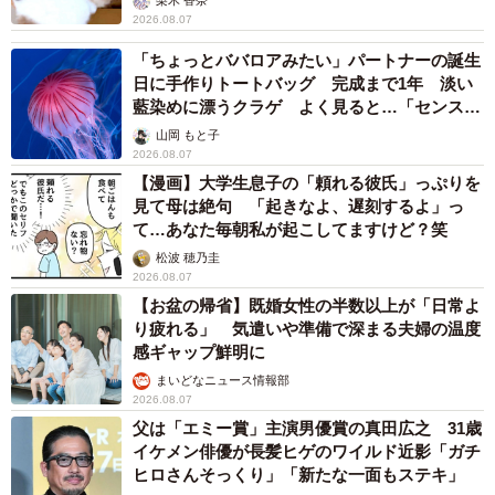
梨木 香奈
2026.08.07
「ちょっとババロアみたい」パートナーの誕生
日に手作りトートバッグ 完成まで1年 淡い
藍染めに漂うクラゲ よく見ると…「センスす
ごい」
山岡 もと子
2026.08.07
【漫画】大学生息子の「頼れる彼氏」っぷりを
見て母は絶句 「起きなよ、遅刻するよ」っ
て…あなた毎朝私が起こしてますけど？笑
松波 穂乃圭
2026.08.07
【お盆の帰省】既婚女性の半数以上が「日常よ
り疲れる」 気遣いや準備で深まる夫婦の温度
感ギャップ鮮明に
まいどなニュース情報部
2026.08.07
父は「エミー賞」主演男優賞の真田広之 31歳
イケメン俳優が長髪ヒゲのワイルド近影「ガチ
ヒロさんそっくり」「新たな一面もステキ」