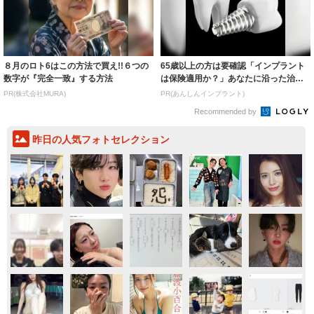
８月のロト6はこの方法で買え!!６つの
65歳以上の方は要確認「インプラント
数字が『完全一致』する方法
は保険適用か？」あなたに沿った治療
法や費用を...
PR(株式会社MURA)
PR(あんしんインプラント)
Recommended by
昨日の人気フォトセレクション