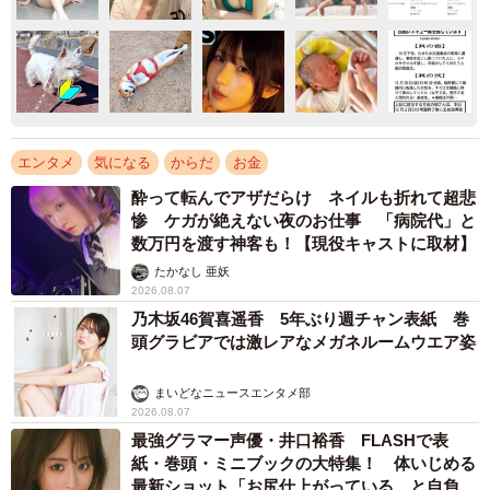
エンタメ
気になる
からだ
お金
酔って転んでアザだらけ ネイルも折れて超悲
惨 ケガが絶えない夜のお仕事 「病院代」と
数万円を渡す神客も！【現役キャストに取材】
たかなし 亜妖
2026.08.07
乃木坂46賀喜遥香 5年ぶり週チャン表紙 巻
頭グラビアでは激レアなメガネルームウエア姿
まいどなニュースエンタメ部
2026.08.07
最強グラマー声優・井口裕香 FLASHで表
紙・巻頭・ミニブックの大特集！ 体いじめる
最新ショット「お尻仕上がっている、と自負し