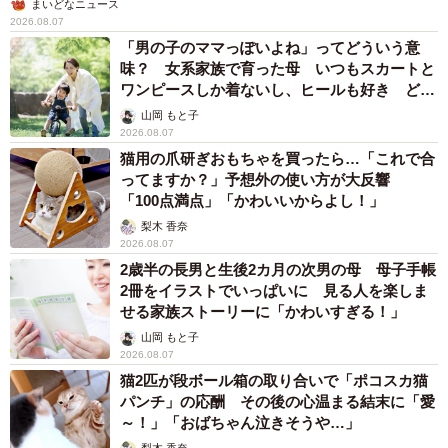
まいどなニュース
2026.08.07
「男の子のママっぽいよね」ってどういう意
味？ 女系家族で育った母 いつもスカートと
ワンピースしか着ないし、ヒールも好き どの
へんが…
山岡 もと子
2026.08.07
猫用の爪研ぎおもちゃを買ったら…「これで合
ってますか？」予想外の使い方が大反響
「100点満点」「かわいいからよし！」
梨木 香奈
2026.08.07
2歳半の長男と生後2カ月の次男の母 母子手帳
2冊をイラストでいっぱいに 見る人を楽しま
せる家族ストーリーに「かわいすぎる！」
山岡 もと子
2026.08.07
猫2匹が段ボール箱の取り合いで「ポコスカ猫
パンチ」の応酬 その後の心温まる結末に「愛
～！」「おばちゃん泣きそうや…」