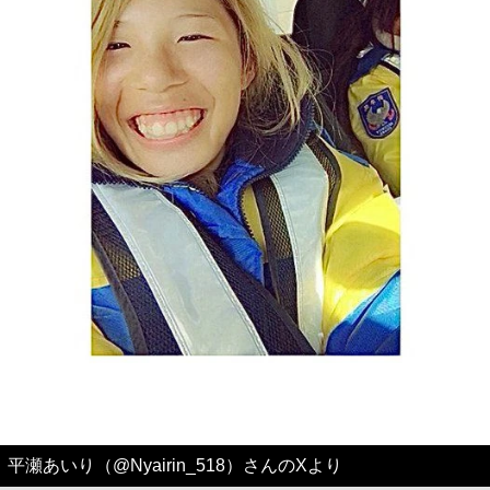
平瀬あいり（@Nyairin_518）さんのXより