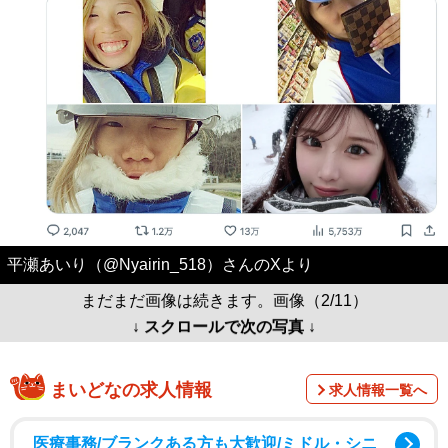
平瀬あいり（@Nyairin_518）さんのXより
まだまだ画像は続きます。画像（2/11）
↓ スクロールで次の写真 ↓
まいどなの求人情報
求人情報一覧へ
医療事務/ブランクある方も大歓迎/ミドル・シニ