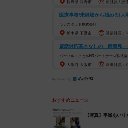
長野県 長野市
正社員 / 派
医療事務/未経験から始める!
ランスタッド株式会社
栃木県 下野市
派遣社員：時
電話対応基本なしの一般事務・
パーソルエクセルHRパートナーズ株式会
大阪府 大阪市
派遣社員：時
Sponsored by
おすすめニュース
【写真】平瀬あいり