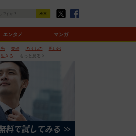
エンタメ
マンガ
観光
夫婦
のりもの
思い出
に生きる
もっと見る