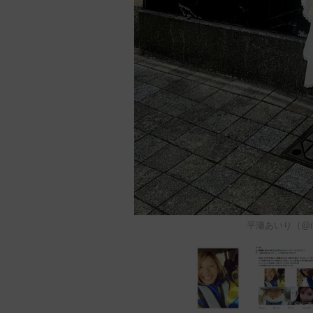
平瀬あいり（@n