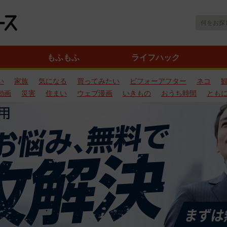
もふもふ
ライフハック
い
家族
気になる
買ってみたい
ビフォーアフター
ネコ
動画
災害
住まい
ウェブ漫画
いきもの
おうち時間
とも