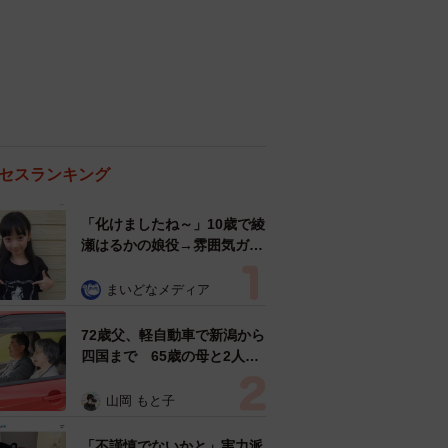
セスランキング
「化けましたね～」10歳で綾
瀬はるかの娘役→雰囲気ガラ
リの18歳に成長 「メイクで
雰囲気が」「宝塚に入れそ
まいどなメディア
う」
72歳父、軽自動車で新潟から
四国まで 65歳の母と2人で
3泊4日の旅 パーキングの休
憩まで分刻み… 「大学生で
山岡 もと子
も組まねえよ！」
「不謹慎でないかと」実力派