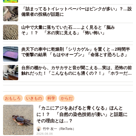
「詰まってるトイレットペーパーはピンクが多い」？…設
備業者の投稿が話題に
山中で大量に落ちていた石……よく見ると「脳み
そ」！？ 「木の実に見える」「怖い怖い」
炎天下の車中に乾燥剤「シリカゲル」を置くと→2時間半
で衝撃の結果 「もはやオーブン」「命落とす恐ろしさ」
2/3
台所の棚から、カサカサと音が聞こえる…実は、恐怖の前
触れだった！「こんなものにも湧くの？！」「ホラーだ
な」
通常のカメラで撮影した様子
――サーモカメラで見た理由は？
おもしろ
いきもの
科学
からだ
「カニにアジをあげると青くなる」ほんと
加藤：シマウマの体表温度の違いがどのように見えるか興
に！？ 「自然の染色技術が凄い」と話題に
味が湧き、撮影してみました。
その理由とは…？
竹中 友一（RinToris）
――はっきり色が分かれていますが、温度差はどれくらい
2026.08.06