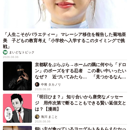
「人生こそがバラエティー」 マレーシア移住を報告した菊地亜
美 子どもの教育考え「小学校へ入学するこのタイミングで挑
戦」
まいどなトピック
2026.08.06
京都駅をぶらぶら→ホームの隅に何やら「ドロ
ン」のポーズをする忍者 この暑い中いったい
なぜ？ 近づいてみたら… 「見つかるなんて
未熟」
中将 タカノリ
2026.08.06
「明日ひま？」 知り合いから唐突なメッセー
ジ 用件次第で断ることもできる賢い返信文と
は？【漫画】
海川 まこと
2026.08.06
飼い主が食べているヨーグルトをもらえなかっ