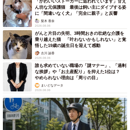
「かわいいストーカーに追われています」甘え
ん坊な元保護猫 最後は飼い主にダイブする姿
に「間違いなく犬」「完全に親子」と反響
梨木 香奈
2026.08.06
がんと片目の失明、3時間おきの壮絶な介護を
乗り越えた猫 「叶わないかもしれない」と覚
悟した19歳の誕生日を迎えて感動
古川 諭香
2026.08.06
誰も求めていない職場の「謎マナー」、「過剰
な挨拶」や「お土産配り」を抑えた1位は？
やめられない理由は「周りの目」
まいどなデータ
2026.08.06