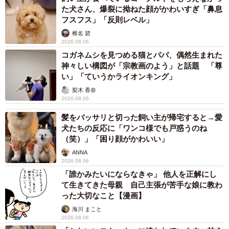
た犬さん、爆裂に拗ねた顔がかわいすぎ「鼻息
フスフス」「反則レベル」
椎名 碧
2026.08.06
コガネムシを見つめる猫とパパ、偶然生まれた
神々しい構図が「宗教画のよう」と話題 「尊
い」「ていうかライオンキング」
梨木 香奈
2026.08.06
髪をバッサリと切った飼い主が帰宅すると→愛
犬たちの反応に「ワンコ様でも戸惑うのね
（笑）」「困り顔がかわいい」
ANNA
2026.08.06
「誰かみたいにならなきゃ」 他人を正解にし
て生きてきた母親 自己主張が苦手な娘に教わ
った大切なこと【漫画】
海川 まこと
2026.08.06