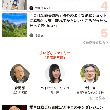
「てことは、パンダも？」「サーモカメラでもかわいい」
ますよ…」
などの反響が集まった。シマウマの柄は、熱を吸収しやす
中将 タカノリ
い黒と反射しやすい白で温度差をつけ、空気の対流を生み
「これ全部長野県」海外のような絶景ショット
に感動と反響「離れてからいいところだったん
体温を下げるためという説がある。今回の結果ははたして
だって気づいた」
その説を補強するものになるだろうか？
行橋 友
浜松市動物園【公式】X
６位以降を見る
https://x.com/hamamatsuzoo
まいどなファミリー
（新着記事順）
シマウマをサーモカメラで撮影した写真です🦓📸
白い部分と黒い部分で体表温度が違うようです！
#浜松市
動物園
#シマウマ
pic.twitter.com/ludWYeTpcL
— 浜松市動物園【公式】 (@hamamatsuzoo)
October 9,
森岡 浩
ハイヒール・リンゴ
大江 篤
2025
姓氏研究家
漫才師
園田学園女子大学学長
もっと見る
愛車は総走行距離17万キロのホンダレジェン