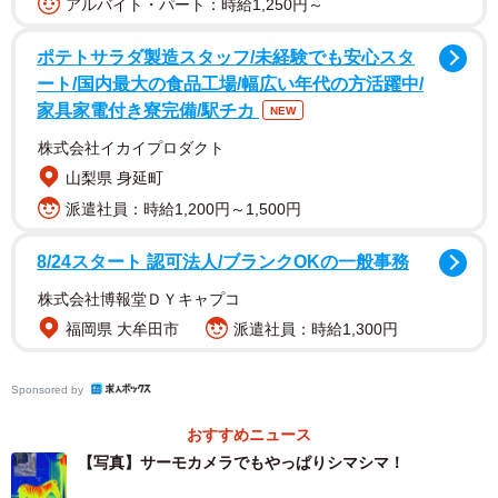
アルバイト・パート：時給1,250円～
ポテトサラダ製造スタッフ/未経験でも安心スタ
ート/国内最大の食品工場/幅広い年代の方活躍中/
家具家電付き寮完備/駅チカ
NEW
株式会社イカイプロダクト
山梨県 身延町
派遣社員：時給1,200円～1,500円
8/24スタート 認可法人/ブランクOKの一般事務
株式会社博報堂ＤＹキャプコ
福岡県 大牟田市
派遣社員：時給1,300円
撮影し投稿した、浜松市動物園のシマウマ飼育担当、加藤
嵩（かとう・たかし）さんに話を聞いた。
Sponsored by
おすすめニュース
【写真】サーモカメラでもやっぱりシマシマ！