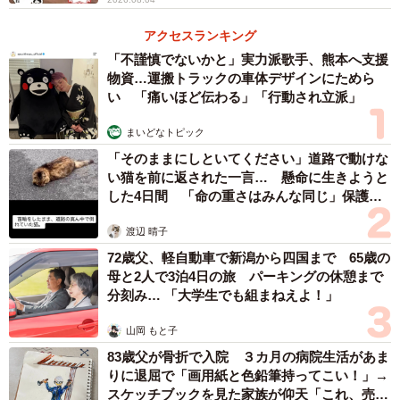
アクセスランキング
「不謹慎でないかと」実力派歌手、熊本へ支援
物資…運搬トラックの車体デザインにためら
い 「痛いほど伝わる」「行動され立派」
まいどなトピック
「そのままにしといてください」道路で動けな
い猫を前に返された一言… 懸命に生きようと
した4日間 「命の重さはみんな同じ」保護団
体代表の訴え
3/3
渡辺 晴子
72歳父、軽自動車で新潟から四国まで 65歳の
お尻までシマシマ
母と2人で3泊4日の旅 パーキングの休憩まで
分刻み… 「大学生でも組まねえよ！」
◇ ◇
山岡 もと子
SNSでは「いろんな動物で見てみたい」「こんなにくっき
83歳父が骨折で入院 ３カ月の病院生活があま
りに退屈で「画用紙と色鉛筆持ってこい！」→
りと差が出るとは」「黒いところは暑くないのかな？」
スケッチブックを見た家族が仰天「これ、売れ