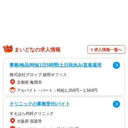
まいどなの求人情報
求人情報一覧へ
事務/検品/時短1日5時間/土日祝休み/直接雇用
1/3
株式会社グロップ 綾部オフィス
京都府 亀岡市
サーモカメラでもシマウマであることがはっきり分かります
アルバイト・パート：時給1,250円～1,563円
静岡県浜松市にある
浜松市動物園
の公式Xアカウントが10
クリニックの事務受付/バイト
月9日に投稿したのは、屋外の木陰でたたずむシマウマを
すえはら内科クリニック
サーモカメラ
で撮影した画像。温度が高いほど赤く写るの
大阪府 箕面市
だが、黒い毛の部分だけ見事にはっきり赤く写っている。