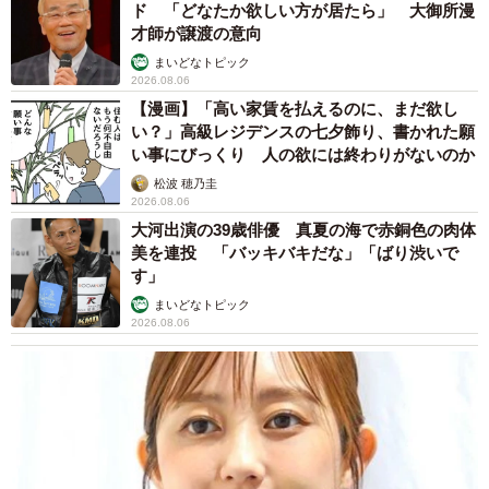
ド 「どなたか欲しい方が居たら」 大御所漫
才師が譲渡の意向
まいどなトピック
2026.08.06
【漫画】「高い家賃を払えるのに、まだ欲し
い？」高級レジデンスの七夕飾り、書かれた願
い事にびっくり 人の欲には終わりがないのか
松波 穂乃圭
2026.08.06
大河出演の39歳俳優 真夏の海で赤銅色の肉体
美を連投 「バッキバキだな」「ばり渋いで
す」
まいどなトピック
2026.08.06