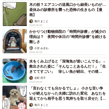
ですか？
木の枝？エアコンの送風口から細長いものが…
昼休みの診療所を襲った恐怖の生きもの【漫
画】
加藤：画像上でははっきり色が分かれていますが、実際の
海川 まこと
温度は大体数度ほどの差。毛の色だけでなく、毛の密度や
2026.08.05
日光の反射などによっても違いが出ます。約2万円の安いサ
かかりつけ動物病院の「時間外診療」が減少の
理由は？ 夜間や休日の“時間外診療”を続ける
ーモカメラのものなので精度が高いとは言えないです。そ
難しさ
の日の気温やカメラとの距離、放射率の設定などでも温度
小宮 みぎわ
に違いが出ると思います。
2026.08.05
水をくみ上げると「深海魚が迷いこんでる」→
――これから寒くなりますが、シマウマは大丈夫？
救出された姿に「そんなことあるんだ！」「生
きててすごい」 珍しい魚が続出、その後
加藤：冬場は雨風を防げるような場所に移動できるように
は……
谷町 邦子
2026.08.05
し、必要に応じて赤外灯も使用しています。シマウマは比
「言わなくても分かるでしょ」 小さな言い争
較的寒さにも順応するんですよ。
いが絶えなかった夫婦に訪れた変化 あなたを
迎えてから相手を思う気持ちを取り戻せた【漫
画】
海川 まこと
2026.08.04