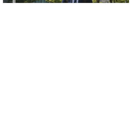
自転車通行可の歩道 電動キックボードで走行中、小学生とあ
わや衝突！ 「歩道走行は道交法違反でしょ」と指摘されまし
た【弁護士が解説】
長澤 芳子
2026.08.06
タイの電車の中で見た優先席のマーク 子ど
も、妊娠、けが人、お年寄り… 一つだけ謎の
ものが！？「だから黄色なんですね」
中将 タカノリ
2026.08.06
【物価高が直撃】お盆帰省「予定なし」が約半
数 新幹線・高速バスの「使い分け」が鮮明に
まいどなニュース情報部
2026.08.06