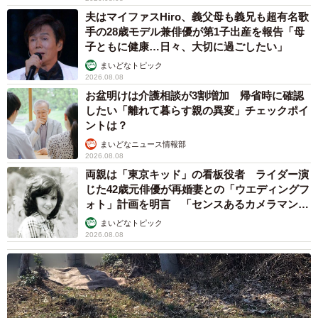
夫はマイファスHiro、義父母も義兄も超有名歌
手の28歳モデル兼俳優が第1子出産を報告「母
子ともに健康…日々、大切に過ごしたい」
まいどなトピック
2026.08.08
お盆明けは介護相談が3割増加 帰省時に確認
したい「離れて暮らす親の異変」チェックポイ
ントは？
まいどなニュース情報部
2026.08.08
両親は「東京キッド」の看板役者 ライダー演
じた42歳元俳優が再婚妻との「ウエディングフ
ォト」計画を明言 「センスあるカメラマン求
む」
まいどなトピック
2026.08.08