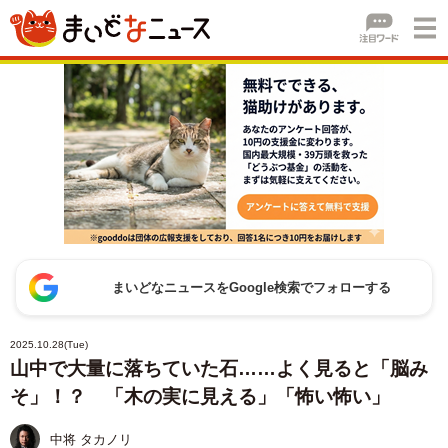
まいどなニュースをGoogle検索でフォローする
2025.10.28(Tue)
山中で大量に落ちていた石……よく見ると「脳み
そ」！？ 「木の実に見える」「怖い怖い」
中将 タカノリ