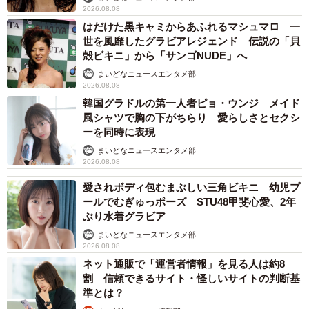
2026.08.08
はだけた黒キャミからあふれるマシュマロ 一
ーーこの石はどこに？
世を風靡したグラビアレジェンド 伝説の「貝
殻ビキニ」から「サンゴNUDE」へ
Amasaku：北陸地方のある山中です。もともと大学生の時
まいどなニュースエンタメ部
に地質学や岩石学を専攻しており、現在は大学在籍時の専
2026.08.08
韓国グラドルの第一人者ピョ・ウンジ メイド
攻とは関係のない分野で社会人をしておりますが、ライフ
風シャツで胸の下がちらり 愛らしさとセクシ
ワークとして化石や鉱物の採集・調査、研究をしているこ
ーを同時に表現
とからよく山に入ります。先日、山を歩いていて地面に
まいどなニュースエンタメ部
粒々が見えたので拾ってよく見てみたら、このように脳み
2026.08.08
そのような皺があり驚きました。
愛されボディ包むまぶしい三角ビキニ 幼児プ
ールでむぎゅっポーズ STU48甲斐心愛、2年
ぶり水着グラビア
ーー石の正体は？
まいどなニュースエンタメ部
2026.08.08
Amasaku：鍾乳洞などで見られる洞窟真珠（ケイブパー
ネット通販で「運営者情報」を見る人は約8
ル）の一種と思われますが、通常はつるんとした表面で皺
割 信頼できるサイト・怪しいサイトの判断基
が入ることはありません。この脳みそのような石を見つけ
準とは？