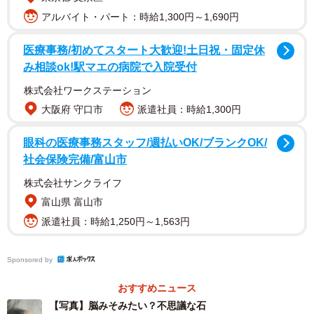
アルバイト・パート：時給1,300円～1,690円
医療事務/初めてスタート大歓迎!土日祝・固定休
み相談ok!駅マエの病院で入院受付
株式会社ワークステーション
大阪府 守口市
派遣社員：時給1,300円
眼科の医療事務スタッフ/週払いOK/ブランクOK/
社会保険完備/富山市
株式会社サンクライフ
球状で脳みそかのようなしわが刻まれた白い石。天然のも
富山県 富山市
のか人工のものかわからないが、なぜこんなものが山中
派遣社員：時給1,250円～1,563円
に…
Sponsored by
Amasakuさんにお話を聞いた。
おすすめニュース
【写真】脳みそみたい？不思議な石