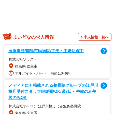
まいどなの求人情報
求人情報一覧へ
医療事務/徳島市民病院/主夫・主婦活躍中
株式会社ソラスト
徳島県 徳島市
アルバイト・パート：時給1,046円
メディアにも掲載される整骨院グループの江戸川
橋店受付スタッフ/未経験OK/週3日～午前のみ午
1/4
後のみOK
脳みそ状の石がこんなにも…（Amasakuさん提供）
株式会社オベロン 江戸川橋ふじみ鍼灸整骨院
東京都 文京区