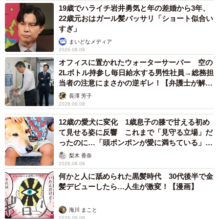
19歳でハライチ岩井勇気と年の差婚から3年、
22歳元おはガール髪バッサリ「ショート似合い
すぎ」
まいどなメディア
2026.08.08
オフィスに置かれたウォーターサーバー 空の
4/4
2Lボトル持参し毎日給水する男性社員→総務担
当者の注意にまさかの逆ギレ！【弁護士が解
（Amasakuさん提供）
説】
長澤 芳子
2026.08.08
Amasakuさん関連情報
Xアカウント：
https://x.com/amasaku777
12歳の愛犬に変化 1歳息子の膝で甘える初め
て見せる姿に反響 これまで「見守る立場」だ
ったのに…「頭ポンポンが愛に満ちている」
山に脳みそ🧠みたいな石たくさん落ちてたんですけど🤣
「尊…」
梨木 香奈
2026.08.08
大きさ3-5 mm
#国産鉱物
pic.twitter.com/EIKhldnp8R
何かと人に舐められた黒髪時代 30代後半で金
髪デビューしたら…人生が激変！【漫画】
— Amasaku (@amasaku777)
October 21, 2025
海川 まこと
2026.08.08