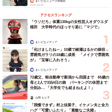
たのは鍾乳洞ではないのですが、見つけた山中の周辺は石
まいどなニュース情報部
2026.08.08
灰岩や苦灰石（くかいせき、ドロマイト）を含む地質で、
鍾乳洞に近い地質ではあると思います。
アクセスランキング
「ウソだろ」体重130kgの女性芸人オダウエダ
植田 大学時代のほっそり姿に「マジで」
まいどなメディア
「化けましたね～」10歳で綾瀬はるかの娘役→
雰囲気ガラリの18歳に成長 「メイクで雰囲気
が」「宝塚に入れそう」
まいどなメディア
72歳父、軽自動車で新潟から四国まで 65歳の
母と2人で3泊4日の旅 パーキングの休憩まで
分刻み… 「大学生でも組まねえよ！」
山岡 もと子
「我慢できず」村上佳菜子、イケメン夫と全力
ハグ「可愛いふたり」「素敵なご夫婦」