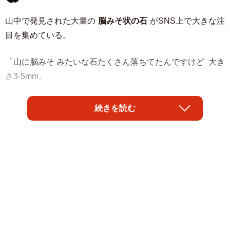
山中で発見された大量の
脳みそ状の石
がSNS上で大きな注
目を集めている。
「山に脳みそ みたいな石たくさん落ちてたんですけど 大き
さ3-5mm」
とその鉱物を紹介したのは趣味で化石や鉱物の採集・研究
続きを読む
をしている
Amasakuさん
（@amasaku777）。