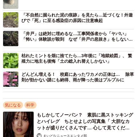
「不自然に掘られた泥の痕跡」を見たら…近づくな！外遊
びで「死」に至る感染症の原因に注意喚起
「井戸」は絶対に埋めるな…工事関係者から「ヤバい」
「怖い」体験談が殺到 なぜ「井戸の息抜き」をしないと
いけないのか？
枯れたミントを畑に捨てたら…3年後に「地獄絵図」、 繁
殖力に地主も後悔「土の総入れ替えしかない」
どんどん増える！ 校庭にあったワカメの正体は… 除草
剤が効かない謎にも納得、雨が降った後はプルプルに
気になる
科学
もしかしてノーパン？ 素肌に黒ストッキング
とハイレグ ちとせよしの写真集「 大胆なカ
2/4
ットが盛りだくさんです… 心して見てくださ
い」
（Amasakuさん提供）
まいどなニュースエンタメ部