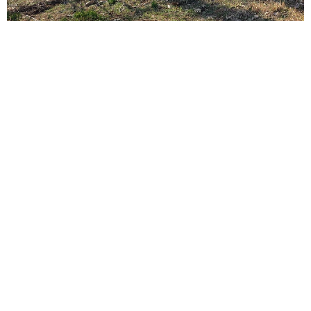
ITエンジニアがAIとつくる家庭菜園 ローカルLLMのゆるふわ
AIたちとお話しながら開墾してみたら… 夢の「スマートな菜
園生活」実現なるか
井二 かける
2026.08.08
プチバズしたママ友とのLINEスクショ うっ
かり電話番号を流出させちゃった！ 激怒する
友人 慰謝料の相場はいくらですか【弁護士が
解説】
長澤 芳子
2026.08.08
「テレビより私を見て？」パパの目の前に陣取
る犬に1.4万いいね あまりにも健気な熱烈ア
ピールのちょっと切ない結末
梨木 香奈