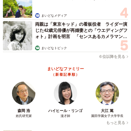
まいどなメディア
3/4
両親は「東京キッド」の看板役者 ライダー演
じた42歳元俳優が再婚妻との「ウエディングフ
Amasakuさんが今回とは別の場所で撮影した一般的なケイブパール
（Amasakuさん提供）
ォト」計画を明言 「センスあるカメラマン求
む」
まいどなトピック
ーー投稿に大きな反響がありました。
６位以降を見る
Amasaku：私自身、鉱物の持つ幾何学的な美しさや絶滅し
まいどなファミリー
た生物の不思議な形態など、自然の生み出す造形美に魅力
（新着記事順）
を感じてフィールドワークをしているところが大きいので
すが、今回はそういった点に共感していただけたのかなと
思っています。人工物に違いないという方も多くいらっし
ゃいましたが「人工物にしか見えないようなものが自然か
森岡 浩
ハイヒール・リンゴ
大江 篤
ら生み出される不思議さ」というものを感じていただき、
姓氏研究家
漫才師
園田学園女子大学学長
自然に興味を持っていただくきっかけになれていればうれ
もっと見る
しいです。リプや引用でワンピースに出てくる「悪魔の