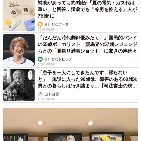
補助があっても約9割が「夏の電気・ガス代は
実」や小動物の脳の化石という人が多かったのは印象的で
重い」と回答…猛暑でも「冷房を控える」人が
7割超に
した。
まいどなデータ
2026.08.08
◇ ◇
「だんだん時代劇俳優みたく…」国民的バンド
の55歳ボーカリスト 競馬界の57歳レジェンド
SNSユーザー達から
らとの「夏祭り満喫ショット」に驚きの声続々
まいどなトピック
2026.08.08
「石じゃなくて 木の実の中身に見える」
「息子を一人にしてきたんです、帰らない
「BB弾は大体6mmが主流。 風化や劣化で縮んだとすれば3-
と」 施設に入った90歳母、障害のある60歳次
5mmは合致。これだけの数、均一、球形というのは鉱物よ
男との暮らしは行き詰まり…【司法書士の現場
り人工物の可能性が高そう。6mm以上のがあればあるい
から】
山下 静香
2026.08.08
は… 火で炙ってみるとよくわかるかも？樹脂なので燃えた
り溶けます。」
「卵もありかと。カルシウムの堅い殻に覆われ、石っぽ
い。 深夜、周囲に人肌の温度を感じると、パカッと割れ、
中から物体Yが出てくる。そして人肌の温度を求めて・・・