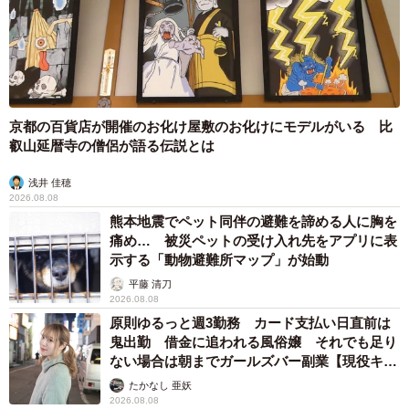
怖い怖い。でも、正体が気になりますね。」
など数々の驚きの声が寄せられた今回の投稿。石灰分の多
い自然環境で粒状に成長した炭酸カルシウムの塊というこ
とまでは推定できたが、なぜこのような皺が表面にできた
京都の百貨店が開催のお化け屋敷のお化けにモデルがいる 比
のかは不明。この石の謎が解き明かされる日を待ちたい。
叡山延暦寺の僧侶が語る伝説とは
浅井 佳穂
2026.08.08
熊本地震でペット同伴の避難を諦める人に胸を
痛め… 被災ペットの受け入れ先をアプリに表
示する「動物避難所マップ」が始動
平藤 清刀
2026.08.08
原則ゆるっと週3勤務 カード支払い日直前は
鬼出勤 借金に追われる風俗嬢 それでも足り
ない場合は朝までガールズバー副業【現役キャ
ストに取材】
たかなし 亜妖
2026.08.08