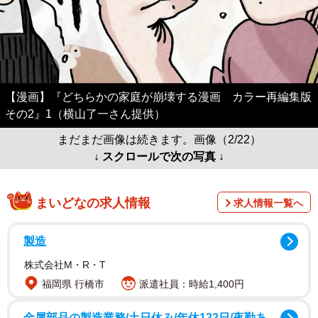
【漫画】『どちらかの家庭が崩壊する漫画 カラー再編集版
その2』1（横山了一さん提供）
まだまだ画像は続きます。画像（2/22）
↓ スクロールで次の写真 ↓
まいどなの求人情報
求人情報一覧へ
製造
株式会社M・R・T
福岡県 行橋市
派遣社員：時給1,400円
金属部品の製造業務/土日休み/年休122日/夜勤あ