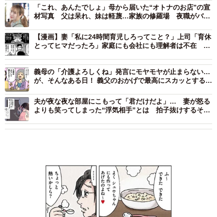
「これ、あんたでしょ」母から届いた“オトナのお店”の宣
材写真 父は呆れ、妹は軽蔑…家族の修羅場 夜職がバレ
た結末は【元セクシー女優が語る】
【漫画】妻「私に24時間育児しろってこと？」上司「育休
とってヒマだったろ」家庭にも会社にも理解者は不在 父
親として追い詰められた夫の結末
義母の「介護よろしくね」発言にモヤモヤが止まらない…
が、そんなある日！ 義父のおかげで最高にスカッとする出
来事→義母は撃沈【漫画】
夫が夜な夜な部屋にこもって「君だけだよ」… 妻が怒る
よりも笑ってしまった“浮気相手”とは 拍子抜けするその
正体