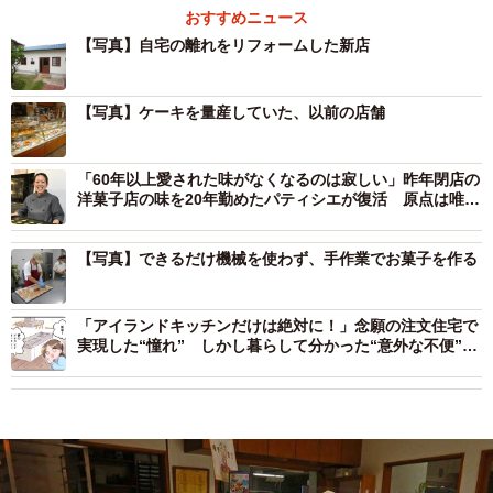
おすすめニュース
【写真】自宅の離れをリフォームした新店
【写真】ケーキを量産していた、以前の店舗
「60年以上愛された味がなくなるのは寂しい」昨年閉店の
洋菓子店の味を20年勤めたパティシエが復活 原点は唯一
無二の「モンブラン」
【写真】できるだけ機械を使わず、手作業でお菓子を作る
「アイランドキッチンだけは絶対に！」念願の注文住宅で
実現した“憧れ” しかし暮らして分かった“意外な不便”と
後悔の理由