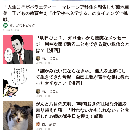
「人生こそがバラエティー」 マレーシア移住を報告した菊地亜
美 子どもの教育考え「小学校へ入学するこのタイミングで挑
戦」
まいどなトピック
2026.08.06
「明日ひま？」 知り合いから唐突なメッセー
ジ 用件次第で断ることもできる賢い返信文と
は？【漫画】
海川 まこと
2026.08.06
「誰かみたいにならなきゃ」 他人を正解にし
て生きてきた母親 自己主張が苦手な娘に教わ
った大切なこと【漫画】
海川 まこと
2026.08.06
がんと片目の失明、3時間おきの壮絶な介護を
乗り越えた猫 「叶わないかもしれない」と覚
悟した19歳の誕生日を迎えて感動
古川 諭香
2026.08.06