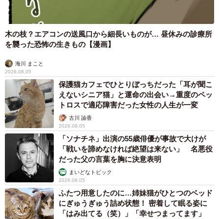
木の枝？エアコンの送風口から細長いものが… 昼休みの診療所
を襲った恐怖の生きもの【漫画】
海川 まこと
2026.08.05
保護猫カフェでひとりぼっちだった「耳が聞こ
えないシニア猫」と運命の出会い→重度のペッ
トロスで適応障害だった女性の人生が一変
古川 諭香
2026.08.05
「ソナチネ」出演の55歳俳優が事故で大けが
「戦いを諦めなければ絶望は来ない」 名悪役
だった父の言葉を胸に決意表明
まいどなトピック
2026.08.05
ふたつ用意したのに…姉妹猫がひとつのベッド
にぎゅうぎゅう詰め状態！ 密着して眠る姿に
「はみ出てる（笑）」「幸せつまってます」