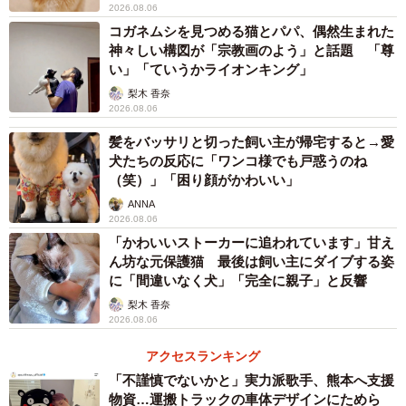
2026.08.06
コガネムシを見つめる猫とパパ、偶然生まれた
神々しい構図が「宗教画のよう」と話題 「尊
い」「ていうかライオンキング」
梨木 香奈
2026.08.06
髪をバッサリと切った飼い主が帰宅すると→愛
犬たちの反応に「ワンコ様でも戸惑うのね
（笑）」「困り顔がかわいい」
ANNA
2026.08.06
「かわいいストーカーに追われています」甘え
ん坊な元保護猫 最後は飼い主にダイブする姿
に「間違いなく犬」「完全に親子」と反響
梨木 香奈
2026.08.06
アクセスランキング
「不謹慎でないかと」実力派歌手、熊本へ支援
物資…運搬トラックの車体デザインにためら