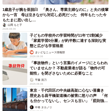
1歳息子が腕を亜脱臼 「奥さん、専業主婦なのに」と夫の後輩
から一言 母は泣きながら対応し必死だった 何年もたった今
もたまに思い出し…
山岡 もと子
2026.08.06
子どもの学校外の学習時間が11年で2割減少
「家庭学習0分層」が約半数に達する深刻な実
態と広がる学習格差
まいどなニュース情報部
2026.08.06
「事故物件」という言葉のイメージにとらわれ
ていませんか？ 不動産業者が語る「物件の可
能性」を閉ざさないために必要なこと
平藤 清刀
2026.08.06
東京・千代田区の中央線高架に心ない落書き
歴史ある昌平橋架道橋の被害に怒りの声 「何
も分かってないし、センスも古い」「罰則強化
して」
中将 タカノリ