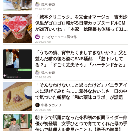
梨木 香奈
2026.08.05
「城本クリニック」を完全オマージュ 吉田沙
保里がゴロゴロ転がる日清カップヌードルCM
が20万いいね→「本家」総院長も体張って31万
いいね
まいどなニュース調査部
2026.08.05
「うちの猫、背中たくましすぎないか？」父と
並んだ猫の後ろ姿にSNS騒然 「筋トレして
る？」「すごく丈夫そう」「ハーランドかと」
梨木 香奈
2026.08.05
「そんなわけない…と思ったけど」バニラアイ
スに混ぜてみたら……意外なおいしさ 口の中
で気づいた斬新な「和の薬味コラボ」が話題
中将 タカノリ
2026.08.05
朝ドラで話題になった令和初の仮面ライダー俳
優が初登場 女手ひとつで育ててくれた母の手
伝いで料理人を夢見たことも【徹子の部屋】