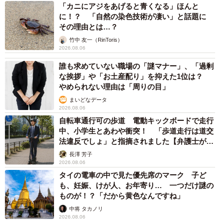
「カニにアジをあげると青くなる」ほんと
に！？ 「自然の染色技術が凄い」と話題に
その理由とは…？
竹中 友一（RinToris）
2026.08.06
誰も求めていない職場の「謎マナー」、「過剰
な挨拶」や「お土産配り」を抑えた1位は？
やめられない理由は「周りの目」
まいどなデータ
2026.08.06
自転車通行可の歩道 電動キックボードで走行
中、小学生とあわや衝突！ 「歩道走行は道交
法違反でしょ」と指摘されました【弁護士が解
説】
長澤 芳子
2026.08.06
タイの電車の中で見た優先席のマーク 子ど
も、妊娠、けが人、お年寄り… 一つだけ謎の
ものが！？「だから黄色なんですね」
中将 タカノリ
2026.08.06