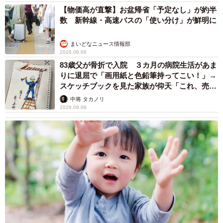
【物価高が直撃】お盆帰省「予定なし」が約半
数 新幹線・高速バスの「使い分け」が鮮明に
まいどなニュース情報部
2026.08.06
83歳父が骨折で入院 ３カ月の病院生活があま
りに退屈で「画用紙と色鉛筆持ってこい！」→
スケッチブックを見た家族が仰天「これ、売れ
ますよ…」
中将 タカノリ
2026.08.06