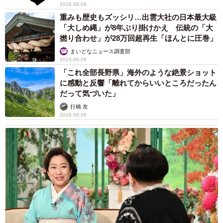
2026.08.06
重みも歴史もズッシリ…出雲大社の日本最大級
「大しめ縄」が8年ぶり掛けかえ 伝統の「大
撚り合わせ」が28万回超再生「ほんとに圧巻」
まいどなニュース調査部
2026.08.06
「これ全部長野県」海外のような絶景ショット
に感動と反響「離れてからいいところだったん
だって気づいた」
行橋 友
2026.08.06