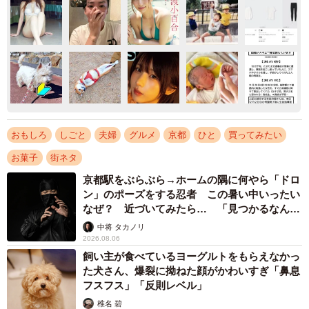
おもしろ
しごと
夫婦
グルメ
京都
ひと
買ってみたい
お菓子
街ネタ
京都駅をぶらぶら→ホームの隅に何やら「ドロ
ン」のポーズをする忍者 この暑い中いったい
なぜ？ 近づいてみたら… 「見つかるなんて
未熟」
中将 タカノリ
2026.08.06
飼い主が食べているヨーグルトをもらえなかっ
た犬さん、爆裂に拗ねた顔がかわいすぎ「鼻息
フスフス」「反則レベル」
椎名 碧