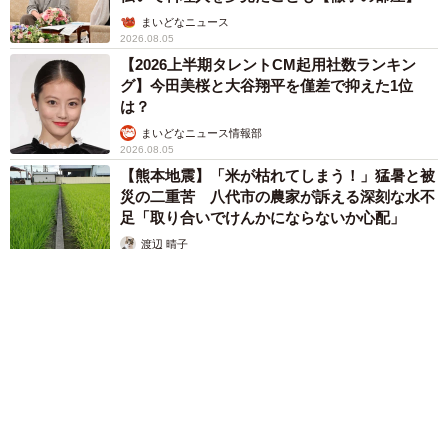
まいどなニュース
2026.08.05
【2026上半期タレントCM起用社数ランキン
グ】今田美桜と大谷翔平を僅差で抑えた1位
は？
まいどなニュース情報部
2026.08.05
【熊本地震】「米が枯れてしまう！」猛暑と被
災の二重苦 八代市の農家が訴える深刻な水不
足「取り合いでけんかにならないか心配」
渡辺 晴子
2026.08.05