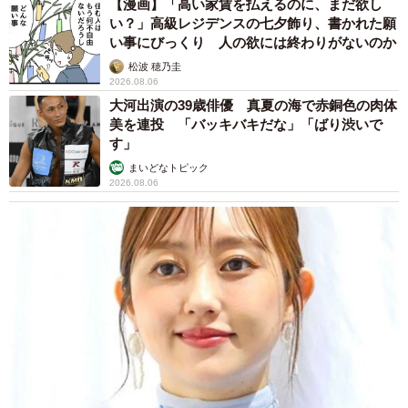
【漫画】「高い家賃を払えるのに、まだ欲し
い？」高級レジデンスの七夕飾り、書かれた願
い事にびっくり 人の欲には終わりがないのか
松波 穂乃圭
2026.08.06
大河出演の39歳俳優 真夏の海で赤銅色の肉体
美を連投 「バッキバキだな」「ばり渋いで
す」
まいどなトピック
2026.08.06