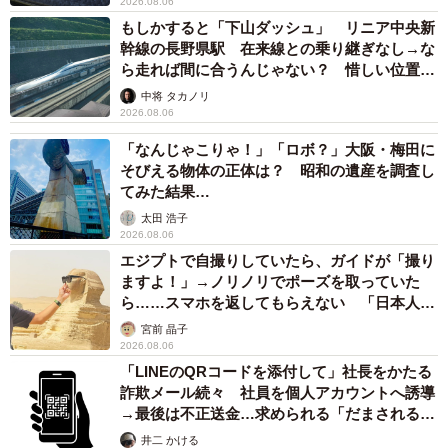
2026.08.06
もしかすると「下山ダッシュ」 リニア中央新
幹線の長野県駅 在来線との乗り継ぎなし→な
ら走れば間に合うんじゃない？ 惜しい位置関
係が反響
中将 タカノリ
2026.08.06
「なんじゃこりゃ！」「ロボ？」大阪・梅田に
そびえる物体の正体は？ 昭和の遺産を調査し
てみた結果…
太田 浩子
2026.08.06
エジプトで自撮りしていたら、ガイドが「撮り
ますよ！」→ノリノリでポーズを取っていた
ら……スマホを返してもらえない 「日本人は
カモ代表かも」「私は6時間で3万円払った」
宮前 晶子
2026.08.06
「LINEのQRコードを添付して」社長をかたる
詐欺メール続々 社員を個人アカウントへ誘導
→最後は不正送金…求められる「だまされる前
提」の対策
井二 かける