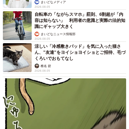
まいどなメディア
2026.08.05
自転車の「ながらスマホ」罰則、6割超が「内
容は知らない」 利用者の意識と実際の法的知
識にギャップ大きく
まいどなニュース情報部
2026.08.05
涼しい「冷感敷きパッド」を気に入った猫さ
ん、”友達”をヨイショヨイショとご招待、毛づ
くろいでおもてなし
椎名 碧
2026.08.05