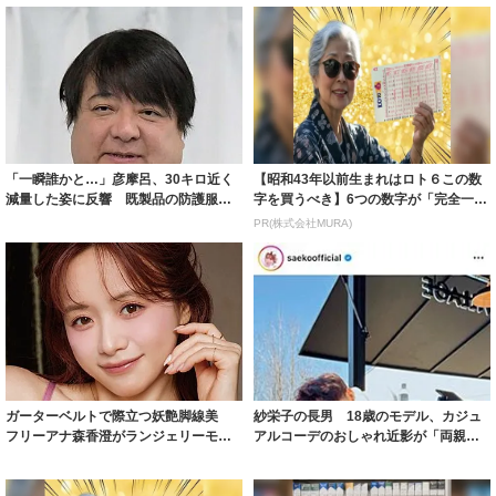
「一瞬誰かと…」彦摩呂、30キロ近く
【昭和43年以前生まれはロト６この数
減量した姿に反響 既製品の防護服が
字を買うべき】6つの数字が「完全一
着られると...
致」する方...
PR(株式会社MURA)
ガーターベルトで際立つ妖艶脚線美
紗栄子の長男 18歳のモデル、カジュ
フリーアナ森香澄がランジェリーモデ
アルコーデのおしゃれ近影が「両親の
ルに ｢PE...
いいとこ取...