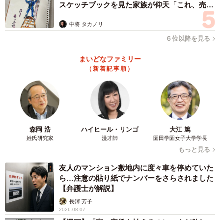
スケッチブックを見た家族が仰天「これ、売れ
ますよ…」
中将 タカノリ
６位以降を見る
まいどなファミリー
（新着記事順）
森岡 浩
ハイヒール・リンゴ
大江 篤
姓氏研究家
漫才師
園田学園女子大学学長
もっと見る
友人のマンション敷地内に度々車を停めていた
ら…注意の貼り紙でナンバーをさらされました
【弁護士が解説】
長澤 芳子
2026.08.07