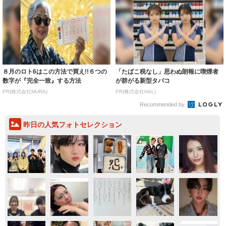
８月のロト6はこの方法で買え!!６つの
「たばこ税なし」思わぬ朗報に喫煙者
数字が『完全一致』する方法
が群がる新型タバコ
PR(株式会社MURA)
PR(株式会社HAL)
Recommended by
昨日の人気フォトセレクション