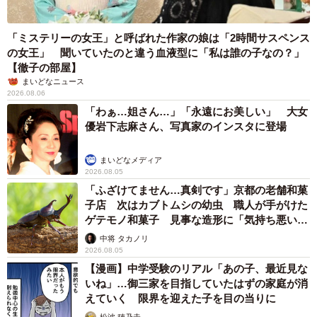
「ミステリーの女王」と呼ばれた作家の娘は「2時間サスペンス
の女王」 聞いていたのと違う血液型に「私は誰の子なの？」
【徹子の部屋】
まいどなニュース
2026.08.06
「わぁ…姐さん…」「永遠にお美しい」 大女
優岩下志麻さん、写真家のインスタに登場
まいどなメディア
2026.08.05
「ふざけてません…真剣です」京都の老舗和菓
子店 次はカブトムシの幼虫 職人が手がけた
ゲテモノ和菓子 見事な造形に「気持ち悪いく
らいリアル」
中将 タカノリ
2026.08.05
【漫画】中学受験のリアル「あの子、最近見な
いね」…御三家を目指していたはずの家庭が消
えていく 限界を迎えた子を目の当りに
松波 穂乃圭