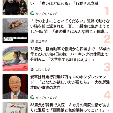
い 「痛いほど伝わる」「行動され立派」
まいどなトピック
「そのままにしといてください」道路で動けな
い猫を前に返された一言… 懸命に生きようと
した4日間 「命の重さはみんな同じ」保護団
体代表の訴え
渡辺 晴子
72歳父、軽自動車で新潟から四国まで 65歳の
母と2人で3泊4日の旅 パーキングの休憩まで
分刻み… 「大学生でも組まねえよ！」
山岡 もと子
愛車は総走行距離17万キロのホンダレジェン
ド 「どなたか欲しい方が居たら」 大御所漫
才師が譲渡の意向
まいどなトピック
83歳父が骨折で入院 ３カ月の病院生活があま
りに退屈で「画用紙と色鉛筆持ってこい！」→